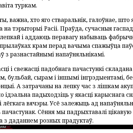
віта туркам.
ты, важна, хто яго стваральнік, галоўнае, што 
на тэрыторыі Расіі. Праўда, сучасныя гаспад
 лепкай і аддаюць перавагу набываць фабрыч
 прылаўках крам перад вачыма спажыўца паў
ў з разнастайнымі напаўняльнікамі.
асці і свежасці падобнага пачастункі складана 
ам, бульбай, сырам і іншымі інгрэдыентамі, б
нцыі. А затрачаны на лепку час з лішкам аку
но ідэальна падыходзіць у якасці карыснага с
і лёгкага вячэры. Усё залежыць ад напаўняльні
ь пачастунак. Сёння мы падрыхтавалі цікавую
са з даданнем розных прадуктаў.