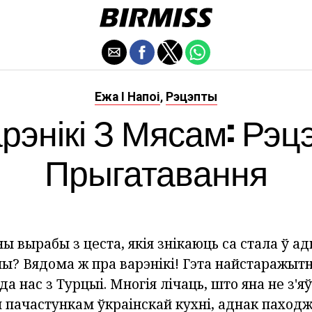
Ежа І Напоі
Рэцэпты
,
рэнікі З Мясам: Рэц
Прыгатавання
ы вырабы з цеста, якія знікаюць са стала ў адн
ы? Вядома ж пра варэнікі! Гэта найстаражытн
а нас з Турцыі. Многія лічаць, што яна не з'я
 пачастункам ўкраінскай кухні, аднак паход