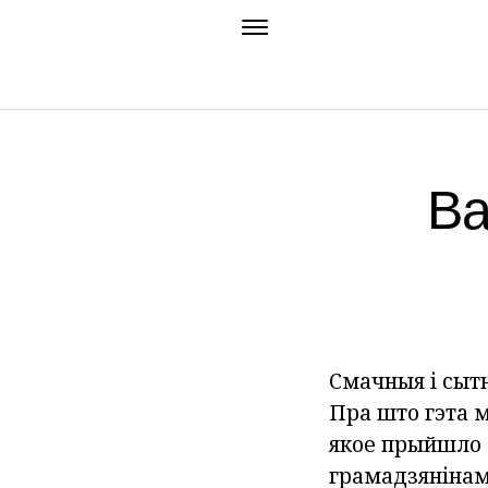
Ва
Смачныя і сытн
Пра што гэта м
якое прыйшло д
грамадзянінам