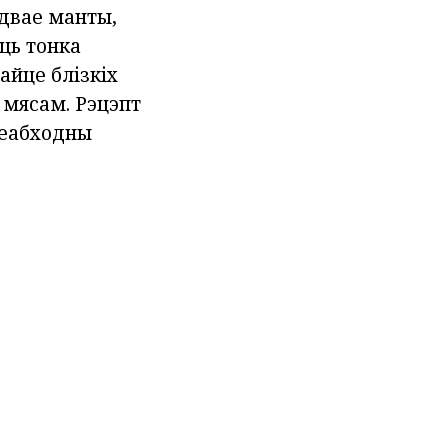
адвае манты,
ць тонка
айце блізкіх
 мясам. Рэцэпт
Неабходны