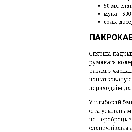
50 мл сла
мука - 500
соль, дэс
ПАКРОКАВ
Спярша падрых
румянага коле
разам з часна
нашаткаваную 
пераходзім да
У глыбокай ёмі
сіта усыпаць м
не перабраць з
сланечнікавы 