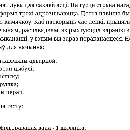
ат лука для сакавітасці. Па гусце страва наг
 форма трохі адрозніваюцца. Цеста павінна бы
з камячкоў. Каб паскорыць час лепкі, прыцягв
чынам, распавядзем, як рыхтуюцца варэнікі з
выкананні, у гэтым вы зараз пераканаецеся. 
аў для начыння:
ялавічыны адварной;
чатай цыбулі;
асныку;
трушка;
ны перац.
я тэсту:
фільтраваная вада - 1 шклянка;