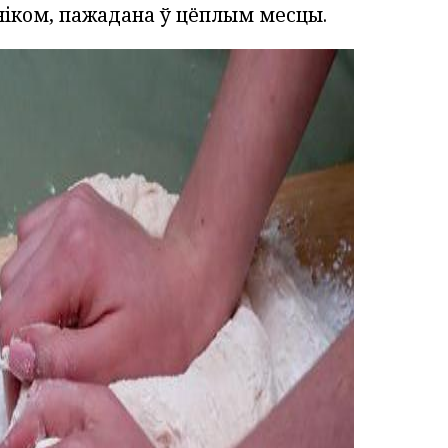
чніком, пажадана ў цёплым месцы.