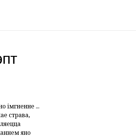
эпт
о імгненне ...
ае страва,
ўляецца
жаннем яно