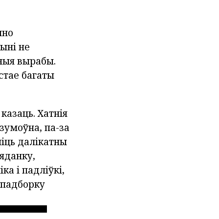
яно
ыні не
ныя вырабы.
стае багаты
казаць. Хатнія
езумоўна, па-за
піць далікатны
няданку,
ка і падліўкі,
 падборку