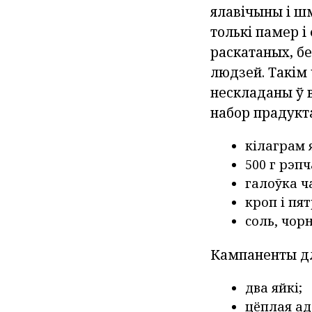
ялавічыны і шм
толькі памер і
раскатаных, бе
людзей. Такім 
нескладаны ў 
набор прадукт
кілаграм 
500 г рэп
галоўка ч
кроп і пя
соль, чор
Кампаненты дл
два яйкі;
цёплая ад