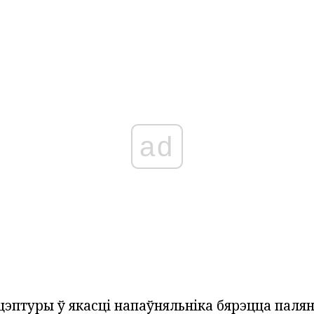
ad
цэптуры ў якасці напаўняльніка бярэцца паля