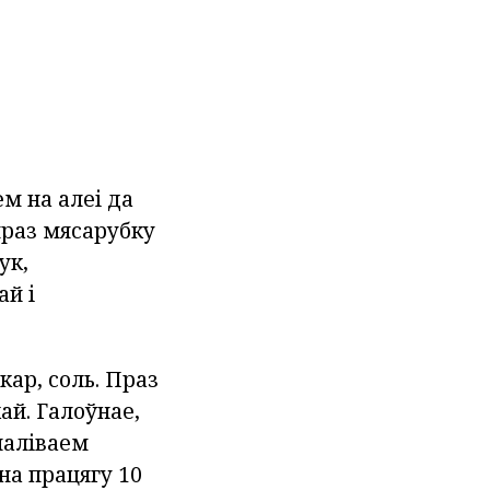
м на алеі да
праз мясарубку
ук,
ай і
кар, соль. Праз
ай. Галоўнае,
наліваем
на працягу 10