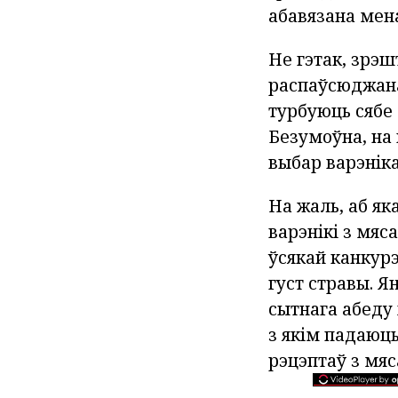
абавязана мена
Не гэтак, зрэш
распаўсюджана 
турбуюць сябе
Безумоўна, на
выбар варэніка
На жаль, аб як
варэнікі з мяс
ўсякай канкурэ
густ стравы. Я
сытнага абеду 
з якім падаюц
рэцэптаў з мя