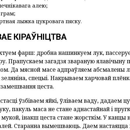
нечнікавага алею;
 грам;
ертная лыжка цукровага пяску.
АЕ КІРАЎНІЦТВА
туем фарш: дробна нашинкуем лук, пассеруе
ру. Прапускаем загадзя звараную ялавічыну 
ком. Да мясной масе адпраўляем абсмалены л
зеляніна, спецыі. Накрываем харчовай плёнк
 замешвання цеста.
стасці ўзбіваем яйкі, ўліваем ваду, дадаем цу
уку, пакуль маса не стане аднастайнай і пругк
 мукой, інакш цеста стане жорсткім. У канцы 
алей. Старанна вымешваюць. Даем настаяцца 