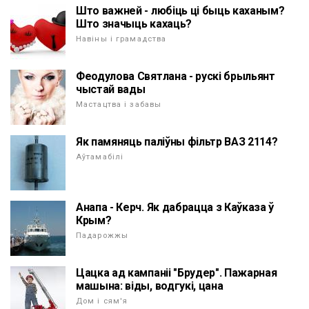
Што важней - любіць ці быць каханым?
Што значыць кахаць?
Навіны і грамадства
Феодулова Святлана - рускі брыльянт
чыстай вады
Мастацтва і забавы
Як памяняць паліўны фільтр ВАЗ 2114?
Аўтамабілі
Анапа - Керч. Як дабрацца з Каўказа ў
Крым?
Падарожжы
Цацка ад кампаніі "Брудер". Пажарная
машына: віды, водгукі, цана
Дом і сям'я