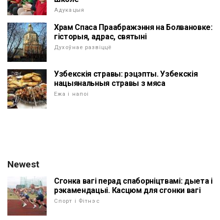
Адукацыя
Храм Спаса Праабражэння на Болвановке:
гісторыя, адрас, святыні
Духоўнае развіццё
Узбекскія стравы: рэцэпты. Узбекскія
нацыянальныя стравы з мяса
Ежа і напоі
Newest
Сгонка вагі перад спаборніцтвамі: дыета і
рэкамендацыі. Касцюм для сгонки вагі
Спорт і Фітнэс