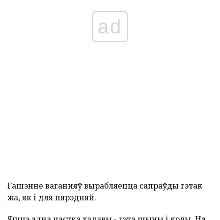
ad
Гашэнне ваганняў вырабляецца сапраўды гэтак
жа, як і для пярэдняй.
Яшчэ адна частка хадавы - гэта шыны і колы. На