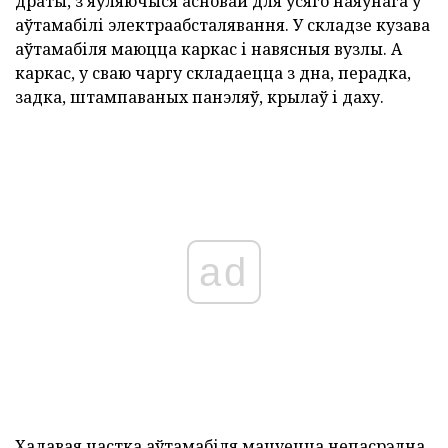
драты, з'яўляючыся асновай для ўсяго наяўнага ў
аўтамабілі электраабсталявання. У складзе кузава
аўтамабіля маюцца каркас і навясныя вузлы. А
каркас, у сваю чаргу складаецца з дна, перадка,
задка, штампаваных панэляў, крылаў і даху.
ad
Хадавая частка
аўтамабіля мацуецца непасрэдна