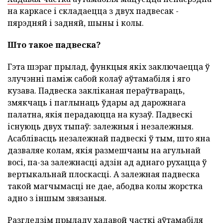
на каркасе і складаецца з двух падвесак -
пярэдняй і задняй, шыны і колы.
Што такое падвеска?
Гэта шэраг прылад, функцыя якіх заключаецца ў
злучэнні паміж сабой колаў аўтамабіля і яго
кузава. Падвеска закліканая пераўтвараць,
змякчаць і паглынаць ўдары ад дарожнага
палатна, якія перадаюцца на кузаў. Падвескі
існуюць двух тыпаў: залежныя і незалежныя.
Асаблівасць незалежнай падвескі ў тым, што яна
дазваляе колам, якія размешчаны на агульнай
восі, па-за залежнасці адзін ад аднаго рухацца ў
вертыкальнай плоскасці. А залежная падвеска
такой магчымасці не дае, абодва колы жорстка
адно з іншым звязаныя.
Разгледзім прыладу хадавой часткі аўтамабіля