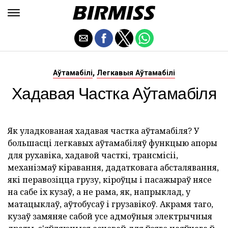
,
Аўтамабілі
Легкавыя Аўтамабілі
Хадавая Частка Аўтамабіля
Як уладкованая хадавая частка аўтамабіля? У
большасці легкавых аўтамабіляў функцыю апоры
для рухавіка, хадавой часткі, трансмісіі,
механізмаў кіравання, дадатковага абсталявання,
які перавозіцца грузу, кіроўцы і пасажыраў нясе
на сабе іх кузаў, а не рама, як, напрыклад, у
матацыклаў, аўтобусаў і грузавікоў. Акрамя таго,
кузаў замяняе сабой усе адмоўныя электрычныя