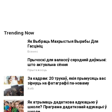
Trending Now
Як Выбраць Махрыстыя Вырабы Для
Гасцініц
Бізнес
Прычоскі для валасоў сярэдняй даўжыні:
што актуальна сёння
Прыгажосць
За кадрам: 20 трукаў, якія прымусяць вас
зірнуць на фатаграфіі па-новаму
Хобі
Як атрымаць дадаткова адукацыю ў
школе? Праграма дадатковай адукацыі ў
школе