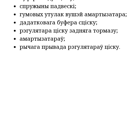
спружыны падвескі;
гумовых утулак вушэй амартызатара;
дадатковага буфера сціску;
рэгулятара ціску задняга тормазу;
амартызатараў;
рычага прывада рэгулятараў ціску.