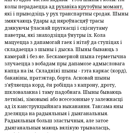
колы перадаецца ад
рухавіка крутоўны момант,
які і прыводзіць у рух транспартны сродак. Шыны
змякчаюць ўдары ад няроўнасцяў трасы
дзякуючы ўласнай пругкасці і сціснутаму
паветры, які знаходзіцца ўнутры іх. Кола
мацуецца з дапамогай гаек і нітаў да ступіцах і
складаецца з шыны і дыска. Шыны бываюць з
камерай і без яе. Бескамерной шына герметычна
злучаецца з вобадам пры дапамозе адмысловага
капца на ім. Складнікі шыны - гэта каркас (корд),
бакавіны, пратэктар, борта. Асновай шыны
з'яўляецца корд, ён робіцца з капрону, дроту,
шкловалакна і таму падобнага. Шыны бываюць
летнімі, зімовымі або всесезонные у залежнасці
ад іх канструкцыйнага выканання. Таксама яны
дзеляцца на радыяльныя і дыяганальныя.
Радыяльныя больш эластычныя, але затое
дыяганальныя маюць вялікую трываласць,