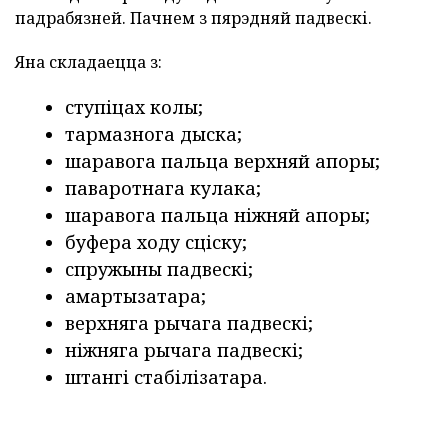
падрабязней. Пачнем з пярэдняй падвескі.
Яна складаецца з:
ступіцах колы;
тармазнога дыска;
шаравога пальца верхняй апоры;
паваротнага кулака;
шаравога пальца ніжняй апоры;
буфера ходу сціску;
спружыны падвескі;
амартызатара;
верхняга рычага падвескі;
ніжняга рычага падвескі;
штангі стабілізатара.