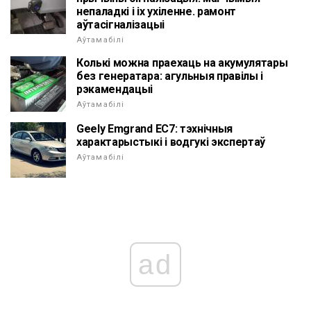
непаладкі і іх ухіленне. рамонт
аўтасігналізацыі
Аўтамабілі
Колькі можна праехаць на акумулятары
без генератара: агульныя правілы і
рэкамендацыі
Аўтамабілі
Geely Emgrand EC7: тэхнічныя
характарыстыкі і водгукі экспертаў
Аўтамабілі
ad