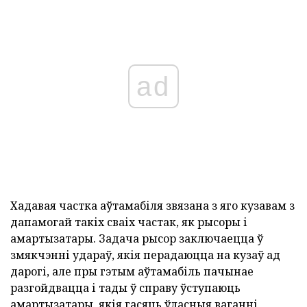
ad
Хадавая частка аўтамабіля звязана з яго кузавам з
дапамогай такіх сваіх частак, як рысоры і
амартызатары. Задача рысор заключаецца ў
змякчэнні удараў, якія перадаюцца на кузаў ад
дарогі, але пры гэтым аўтамабіль пачынае
разгойдвацца і тады ў справу ўступаюць
амартызатары, якія гасяць ўласныя ваганні