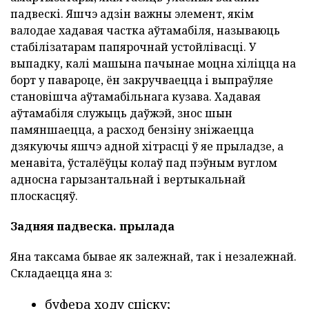
падвескі. Яшчэ адзін важны элемент, якім
валодае хадавая частка аўтамабіля, называюць
стабілізатарам папярочнай устойлівасці. У
выпадку, калі машына пачынае моцна хіліцца на
борт у павароце, ён закручваецца і выпраўляе
становішча аўтамабільнага кузава. Хадавая
аўтамабіля служыць даўжэй, знос шын
памяншаецца, а расход бензіну зніжаецца
дзякуючы яшчэ адной хітрасці ў яе прыладзе, а
менавіта, ўсталёўцы колаў пад пэўным вуглом
адносна гарызантальнай і вертыкальнай
плоскасцяў.
Задняя падвеска.
прылада
Яна таксама бывае як залежнай, так і незалежнай.
Складаецца яна з:
буфера ходу сціску;