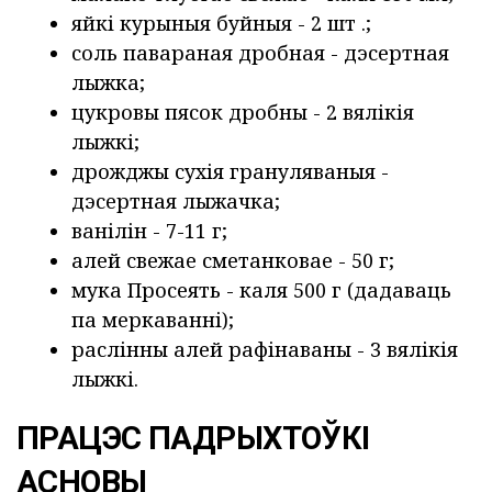
яйкі курыныя буйныя - 2 шт .;
соль павараная дробная - дэсертная
лыжка;
цукровы пясок дробны - 2 вялікія
лыжкі;
дрожджы сухія грануляваныя -
дэсертная лыжачка;
ванілін - 7-11 г;
алей свежае сметанковае - 50 г;
мука Просеять - каля 500 г (дадаваць
па меркаванні);
раслінны алей рафінаваны - 3 вялікія
лыжкі.
ПРАЦЭС ПАДРЫХТОЎКІ
АСНОВЫ