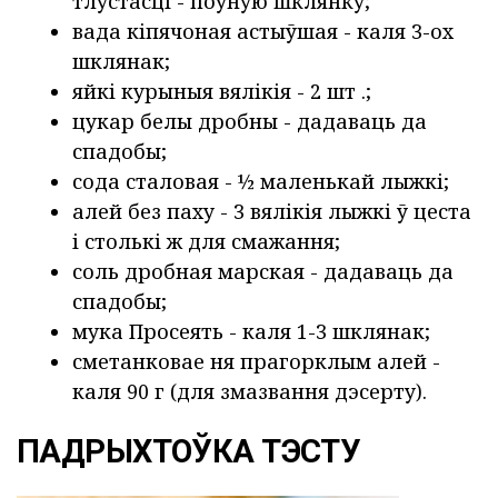
тлустасці - поўную шклянку;
вада кіпячоная астыўшая - каля 3-ох
шклянак;
яйкі курыныя вялікія - 2 шт .;
цукар белы дробны - дадаваць да
спадобы;
сода сталовая - ½ маленькай лыжкі;
алей без паху - 3 вялікія лыжкі ў цеста
і столькі ж для смажання;
соль дробная марская - дадаваць да
спадобы;
мука Просеять - каля 1-3 шклянак;
сметанковае ня прагорклым алей -
каля 90 г (для змазвання дэсерту).
ПАДРЫХТОЎКА ТЭСТУ