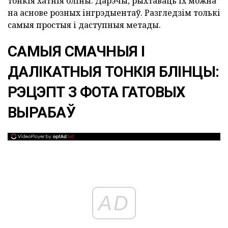
тонкія хатнія бліны. Дарэчы, рыхтаваць іх можна
на аснове розных інгрэдыентаў. Разгледзім толькі
самыя простыя і даступныя метады.
САМЫЯ СМАЧНЫЯ І
ДАЛІКАТНЫЯ ТОНКІЯ БЛІНЦЫ:
РЭЦЭПТ З ФОТА ГАТОВЫХ
ВЫРАБАЎ
AD