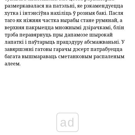
размеркавалася на патэльні, яе рэкамендуецца
хутка і інтэнсіўна нахіліць ў розныя бакі. Пасля
таго як ніжняя частка вырабы стане румянай, а
верхняя пакрыецца множнымі дзірачкамі, блін
трэба перавярнуць пры дапамозе шырокай
лапаткі і паўтарыць працэдуру абсмажваньні. У
завяршэнні гатовы гарачы дэсерт патрабуецца
багата вышмараваць сметанковым распаленым
алеем.
ad