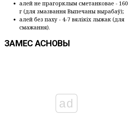
алей не прагорклым сметанковае - 160
г (для змазвання Выпечаны вырабаў);
алей без паху - 4-7 вялікіх лыжак (для
смажання).
ЗАМЕС АСНОВЫ
ad