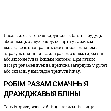
Пасля таго як тонкія карункавыя блінцы будуць
абсмажыць з двух бакоў, іх варта ў гарачым
выглядзе вышмараваць сметанковым алеем і
адразу ж падаць да стала разам з кавы, гарбатай
або якім-небудзь іншым напоем. Пры гэтым
дэсерт рэкамендуецца прыгожа загарнуць у рулет
або скласці ў выглядзе трыкутнічкаў.
РОБІМ РАЗАМ СМАЧНЫЯ
ДРАЖДЖАВЫЯ БЛІНЫ
Тонкія дражджавыя блінцы атрымліваюцца