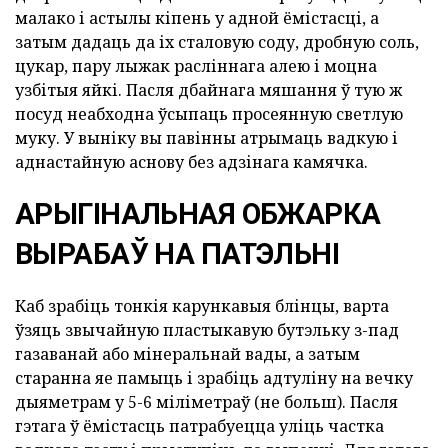
малако і астылы кіпень у адной ёмістасці, а
затым дадаць да іх сталовую соду, дробную соль,
цукар, пару лыжак расліннага алею і моцна
узбітыя яйкі. Пасля дбайнага мяшання ў тую ж
посуд неабходна ўсыпаць просеянную светлую
муку. У выніку вы павінны атрымаць вадкую і
аднастайную аснову без адзінага камячка.
АРЫГІНАЛЬНАЯ ОБЖАРКА
ВЫРАБАЎ НА ПАТЭЛЬНІ
Каб зрабіць тонкія карункавыя блінцы, варта
ўзяць звычайную пластыкавую бутэльку з-пад
газаванай або мінеральнай вады, а затым
старанна яе памыць і зрабіць адтуліну на вечку
дыяметрам у 5-6 міліметраў (не больш). Пасля
гэтага ў ёмістасць патрабуецца уліць частка