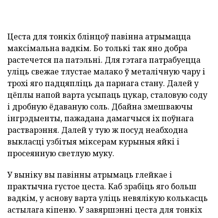
Цеста для тонкіх блінцоў павінна атрымацца
максімальна вадкім. Бо толькі так яно добра
растечется па патэльні. Для гэтага патрабуецца
уліць свежае тлустае малако ў металічную чару і
трохі яго падцяпліць да парнага стану. Далей у
цёплы напой варта усыпаць цукар, сталовую соду
і дробную ёдаваную соль. Дбайна змешваючы
інгрэдыенты, пажадана дамагчыся іх поўнага
растварэння. Далей у тую ж посуд неабходна
выкласці узбітыя міксерам курыныя яйкі і
просеянную светлую муку.
У выніку вы павінны атрымаць глейкае і
практычна густое цеста. Каб зрабіць яго больш
вадкім, у аснову варта уліць невялікую колькасць
астылага кіпеню. У завяршэнні цеста для тонкіх