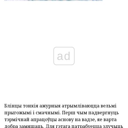
ad
Блінцы тонкія ажурныя атрымліваюцца вельмі
прыгожымі і смачнымі. Перш чым падвергнуць
тэрмічнай апрацоўцы аснову на вадзе, яе варта
добра замяшаць. Для гэтага патрабуецца злучыць