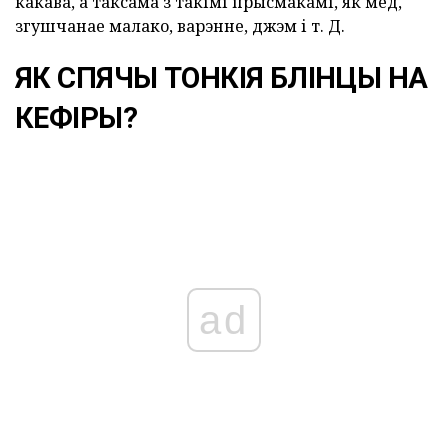
какава, а таксама з такімі прысмакамі, як мёд,
згушчанае малако, варэнне, джэм і т. Д.
ЯК СПЯЧЫ ТОНКІЯ БЛІНЦЫ НА
КЕФІРЫ?
ad