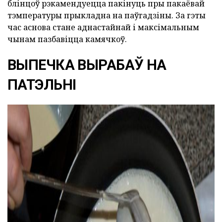
блінцоў рэкамендуецца пакінуць пры пакаёвай
тэмпературы прыкладна на паўгадзіны. За гэты
час аснова стане аднастайнай і максімальным
чынам пазбавіцца камячкоў.
ВЫПЕЧКА ВЫРАБАЎ НА
ПАТЭЛЬНІ