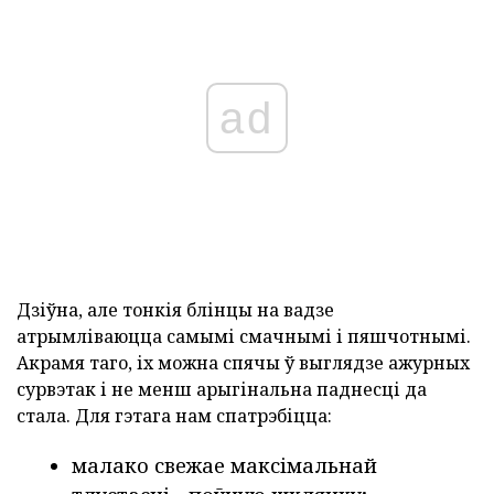
ad
Дзіўна, але тонкія блінцы на вадзе
атрымліваюцца самымі смачнымі і пяшчотнымі.
Акрамя таго, іх можна спячы ў выглядзе ажурных
сурвэтак і не менш арыгінальна паднесці да
стала. Для гэтага нам спатрэбіцца:
малако свежае максімальнай