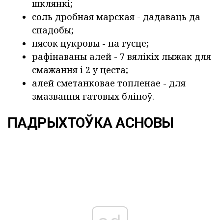
шклянкі;
соль дробная марская - дадаваць да
спадобы;
пясок цукровы - па гусце;
рафінаваны алей - 7 вялікіх лыжак для
смажання і 2 у цеста;
алей сметанковае топленае - для
змазвання гатовых бліноў.
ПАДРЫХТОЎКА АСНОВЫ