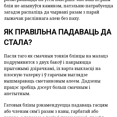
блін не апынуўся камяком, патэльню патрабуецца
загадзя распаліць да чырвані разам з парай
лыжачак расліннага алею без паху.
ЯК ПРАВІЛЬНА ПАДАВАЦЬ ДА
СТАЛА?
Пасля таго як смачныя тонкія блінцы на малацэ
подрумянятся з двух бакоў і пакрыюцца
прыгожымі дзірачкамі, іх варта выкласці на
плоскую талерку і ў гарачым выглядзе
вышмараваць сметанковым алеем. Дадзены
працэс зробіць дэсерт больш смачным і
апетытным.
Гатовыя бліны рэкамендуецца падаваць гасцям
або членам сям'і разам з кавы, гарбатай або