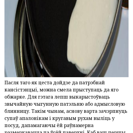
Пасля таго як цеста дойдзе да патрэбнай
кансістэнцыі, можна смела прыступаць да яго
обжарке. Для гэтага лепш выкарыстоўваць
звычайную чыгунную патэльню або адмысловую
блинницу. Такім чынам, аснову варта зачэрпнуць
супаў апалонікам і кругавым рухам выліць у
посуд, дапамагаючы ёй раўнамерна
размеркавацца па ўсёй паверхні. Каб ваш першы