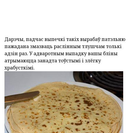
Дарэчы, падчас выпечкі такіх вырабаў патэльню
пажадана змазваць раслінным тлушчам толькі
адзін раз. У адваротным выпадку вашы бліны
атрымаюцца занадта тоўстымі і злёгку
храбусткімі.