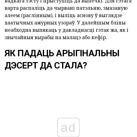
вадкага тэсту і прыступіць да выпечкі. Для гэтага
варта распаліць да чырвані патэльню, змазаную
алеем (раслінным), і выліць аснову ў выглядзе
хаатычных ажурных узораў. У далейшым бліны
неабходна выпякаць у дакладнасці гэтак жа, як і
звычайныя вырабы на малацэ або кефір.
ЯК ПАДАЦЬ АРЫГІНАЛЬНЫ
ДЭСЕРТ ДА СТАЛА?
ad