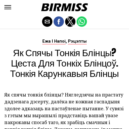
,
Ежа І Напоі
Рэцэпты
Як Спячы Тонкія Блінцы?
Цеста Для Тонкіх Блінцоў.
Тонкія Карункавыя Блінцы
Як спячы тонкія блінцы? Нягледзячы на прастату
дадзенага дэсерту, далёка не кожная гаспадыня
здолее адказаць на пастаўленае пытанне. У сувязі
з гэтым мы вырашылі прадставіць вашай увазе
пакрокавы спосаб таго, як зрабіць смачныя і