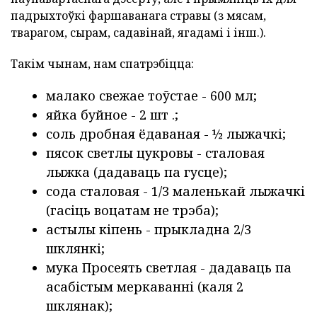
падрыхтоўкі фаршаванага стравы (з мясам,
тварагом, сырам, садавінай, ягадамі і інш.).
Такім чынам, нам спатрэбіцца:
малако свежае тоўстае - 600 мл;
яйка буйное - 2 шт .;
соль дробная ёдаваная - ½ лыжачкі;
пясок светлы цукровы - сталовая
лыжка (дадаваць па гусце);
сода сталовая - 1/3 маленькай лыжачкі
(гасіць воцатам не трэба);
астылы кіпень - прыкладна 2/3
шклянкі;
мука Просеять светлая - дадаваць па
асабістым меркаванні (каля 2
шклянак);