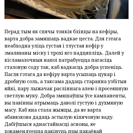
Перад тым як спячы тонкія блінцы на кефіры,
варта добра замяшаць вадкае цеста. Для гэтага
неабходна уліць густая і тлустая кефір у
эмаляваны міску і трохі яго падцяпліць. Далей у
кісламалочныя напоі патрабуецца пагасіць
сталовую соду так, каб вадкасць добра успеніць.
Пасля гэтага да кефіру варта усыпаць цукар і
дробную соль, а таксама дадаць старанна узбітыя
яйкі, пару лыжачак расліннага алею і просеянную
светлую муку. Добра змяшаўшы ўсе кампаненты,
вы павінны атрымаць даволі густую і духмяную
масу. Каб яна стала жыжцы, да яе варта
абавязкова дадаць астылую кіпячоную ваду.
Дабіўшыся аднастайнасці асновы, яе
рэкамендуецца пакінуць пры пакаёвай