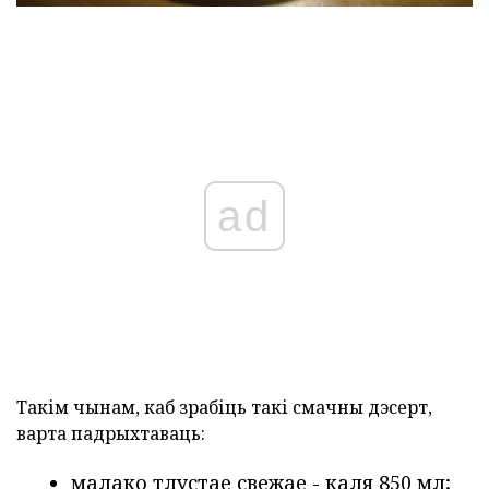
ad
Такім чынам, каб зрабіць такі смачны дэсерт,
варта падрыхтаваць:
малако тлустае свежае - каля 850 мл;