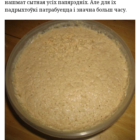
нашмат сытная усіх папярэдніх. Але для іх
падрыхтоўкі патрабуецца і значна больш часу.