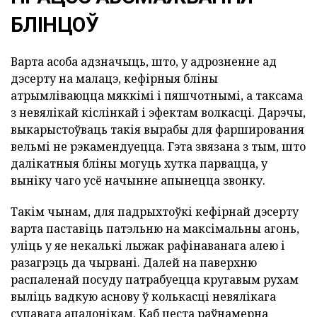
БЛІНЦОЎ
Варта асоба адзначыць, што, у адрозненне ад
дэсерту на малацэ, кефірныя бліны
атрымліваюцца мяккімі і пяшчотнымі, а таксама
з невялікай кіслінкай і эфектам волкасці. Дарэчы,
выкарыстоўваць такія вырабы для фарширования
вельмі не рэкамендуецца. Гэта звязана з тым, што
далікатныя бліны могуць хутка парвацца, у
выніку чаго усё начынне апынецца звонку.
Такім чынам, для падрыхтоўкі кефірнай дэсерту
варта паставіць патэльню на максімальны агонь,
уліць у яе некалькі лыжак рафінаванага алею і
разагрэць да чырвані. Далей на паверхню
распаленай посуду патрабуецца кругавым рухам
выліць вадкую аснову ў колькасці невялікага
супавага апалонікам. Каб цеста раўнамерна