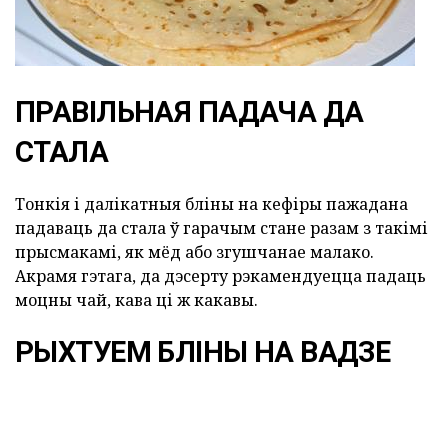
ПРАВІЛЬНАЯ ПАДАЧА ДА
СТАЛА
Тонкія і далікатныя бліны на кефіры пажадана
падаваць да стала ў гарачым стане разам з такімі
прысмакамі, як мёд або згушчанае малако.
Акрамя гэтага, да дэсерту рэкамендуецца падаць
моцны чай, кава ці ж какавы.
РЫХТУЕМ БЛІНЫ НА ВАДЗЕ