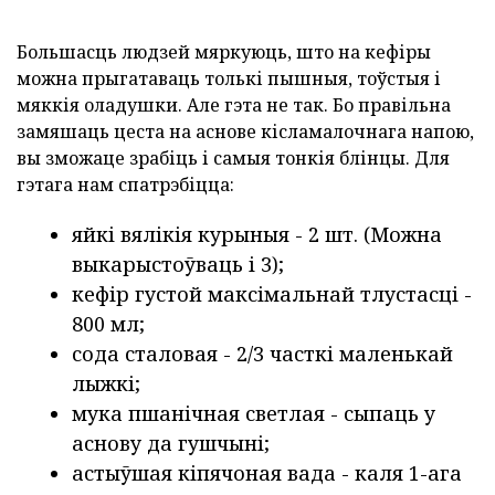
Большасць людзей мяркуюць, што на кефіры
можна прыгатаваць толькі пышныя, тоўстыя і
мяккія оладушки. Але гэта не так. Бо правільна
замяшаць цеста на аснове кісламалочнага напою,
вы зможаце зрабіць і самыя тонкія блінцы. Для
гэтага нам спатрэбіцца:
яйкі вялікія курыныя - 2 шт. (Можна
выкарыстоўваць і 3);
кефір густой максімальнай тлустасці -
800 мл;
сода сталовая - 2/3 часткі маленькай
лыжкі;
мука пшанічная светлая - сыпаць у
аснову да гушчыні;
астыўшая кіпячоная вада - каля 1-ага