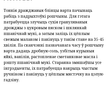
Тонкія дражджавыя блінцы варта пачынаць
рабіць з падрыхтоўкі рошчыны. Для гэтага
патрабуецца злучыць сухія грануляваныя
дрожджы з цукровым пяском і шклянкай
пшанічнай мукі, а затым заліць іх цёплым
свежым малаком і пакінуць у такім стане на 35-45
хвілін. Па сканчэнні пазначанага часу ў рошчыну
варта дадаць дробную соль, узбітыя курыныя
яйкі, ванілін, растопленае сметанковае масла і
рэшту пшанічнай мукі. Старанна змяшаўшы усе
інгрэдыенты, іх патрабуецца накрыць чыстым
ручніком і пакінуць у цёплым мястэчку на цэлую
гадзіну.