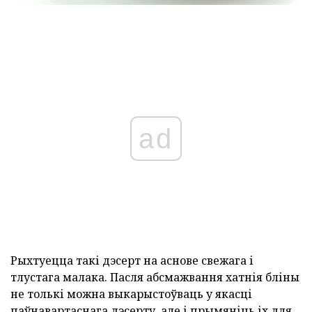
ad
Рыхтуецца такі дэсерт на аснове свежага і
тлустага малака. Пасля абсмажвання хатнія бліны
не толькі можна выкарыстоўваць у якасці
паўнавартаснага дэсерту, але і прымяніць іх для