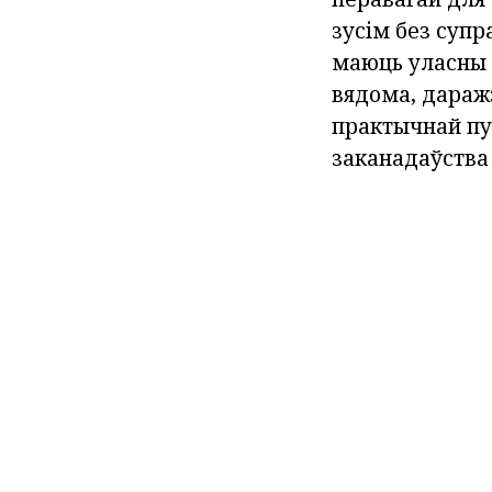
зусім без супр
маюць уласны 
вядома, даражэ
практычнай пу
заканадаўства 