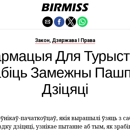
Закон
Дзяржава І Права
,
рмацыя Для Турыст
біць Замежны Паш
Дзіцяці
ўнікаў-пачаткоўцаў, якія вырашылі ўзяць з са
ку дзіцяці, узнікае пытанне аб тым, як зраб