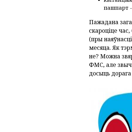
пашпарт -
Пажадана зага
скароціце час,
(пры наяўнасц
месяца. Як тэр
не? Можна звяр
ФМС, але звыч
досыць дорага 