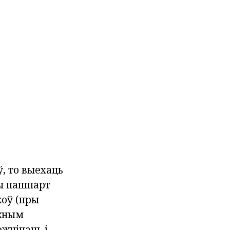
ў, то выехаць
ны пашпарт
коў (пры
ажным
ожнічаць і