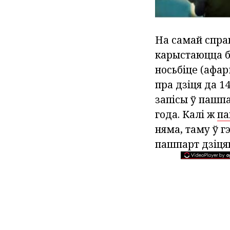
На самай справ
карыстаюцца б
носьбіце (афар
пра дзіця да 1
запісы ў пашп
года. Калі ж
па
няма, таму ў г
пашпарт дзіцяц