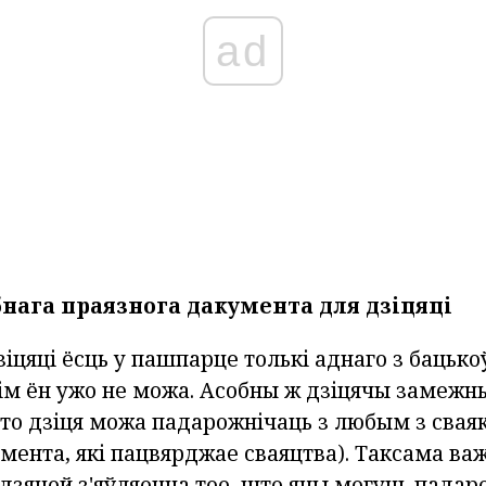
ad
бнага праязнога дакумента для дзіцяці
дзіцяці ёсць у пашпарце толькі аднаго з бацько
гім ён ужо не можа. Асобны ж дзіцячы замеж
то дзіця можа падарожнічаць з любым з свая
умента, які пацвярджае сваяцтва). Таксама в
дзяцей з'яўляецца тое, што яны могуць падар