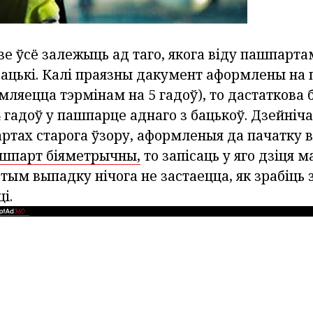
е ўсё залежыць ад таго, якога віду пашпарта
ацькі. Калі праязны дакумент аформлены на
мляецца тэрмінам на 5 гадоў), то дастаткова 
4 гадоў у пашпарце аднаго з бацькоў. Дзейніч
артах старога ўзору, аформленыя да пачатку 
шпарт біяметрычны,
то запісаць у яго дзіця 
этым выпадку нічога не застаецца, як зрабіц
і.