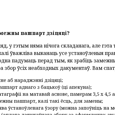
амежны пашпарт дзіцяці?
д, у гэтым няма нічога складанага, але гэта т
калі ўважліва выканаць усе устаноўленыя пра
одна падумаць перад тым, як зрабіць замеж
пра збор ўсіх неабходных дакументаў. Вам спа
не аб нараджэнні дзіцяці;
пашпарт аднаго з бацькоў (ці апекуна);
аграфіі на матавай аснове, памерам 3,5 х 4,5 аб
ежны пашпарт, калі такі ёсць, для замены;
ява ўстаноўленага ўзору (можна запоўніць на м
 (аплата дзяржаўнага збору за афармленне: з