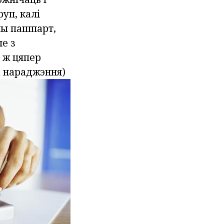
уп, калі
ны пашпарт,
ле з
 ж цяпер
а нараджэння)