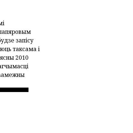
мі
 папяровым
будзе запісу
аюць таксама і
вясны 2010
магчымасці
ь замежны