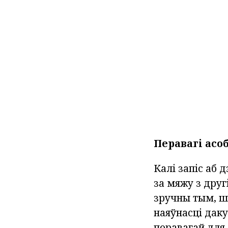
Перавагі асо
Калі запіс аб 
за мяжу з дру
зручны тым, ш
наяўнасці дак
перавагай для 