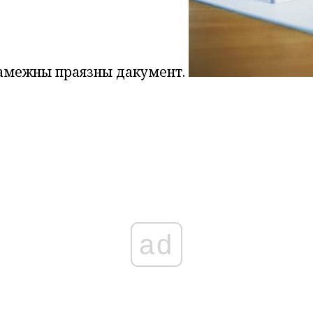
замежны праязны дакумент.
ad