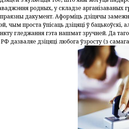
аваджэння родных, у складзе арганізаваных гр
праязны дакумент. Аформіць дзіцячы замеж
й, чым проста ўпісаць дзіцяці ў бацькоўскі, а
нкту гледжання гэта нашмат зручней. Да таго
РФ дазваляе дзіцяці любога ўзросту (з самаг