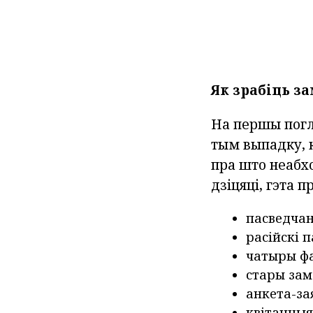
Як зрабіць з
На першы погля
тым выпадку, 
пра што неабх
дзіцяці, гэта 
пасведчан
расійскі 
чатыры фат
стары зам
анкета-за
квітанцыя