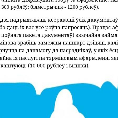
 300 рублёў; біяметрычны - 1200 рублёў).
дзя падрыхтаваць ксеракопіі ўсіх дакументаў
 бо даць іх вас усё роўна папросяць). Працэс 
і поўнага пакета дакументаў) звычайна займа
мінова зрабіць замежны пашпарт дзіцяці, калі
нуцца па дапамогу да пасрэднікаў, у якіх ёс
айна іх паслугі па тэрміновым афармленні з
каштуюць (10 000 рублёў і вышэй).