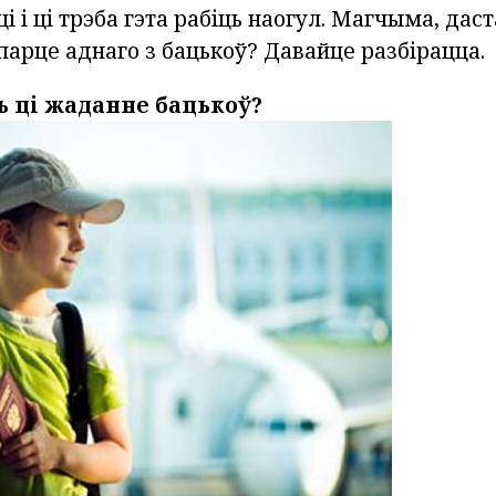
і і ці трэба гэта рабіць наогул. Магчыма, даст
парце аднаго з бацькоў? Давайце разбірацца.
 ці жаданне бацькоў?