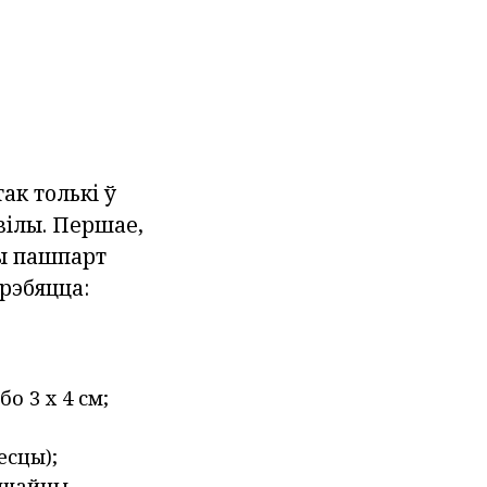
ак толькі ў
вілы. Першае,
ны пашпарт
трэбяцца:
о 3 х 4 см;
есцы);
вычайны