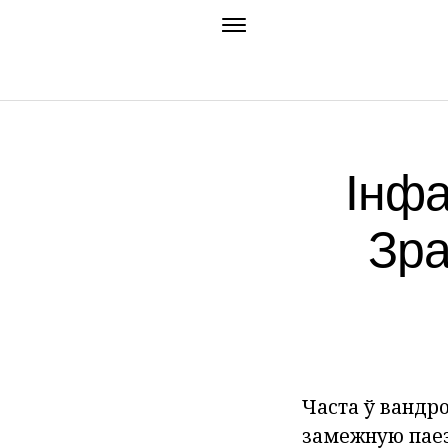
Інфа
Зра
Часта ў вандро
замежную паезд