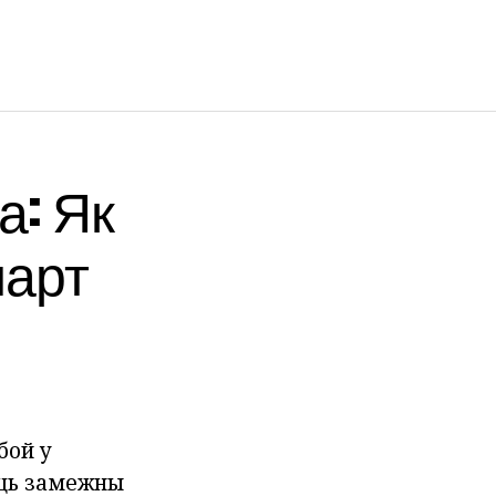
а: Як
парт
бой у
іць замежны