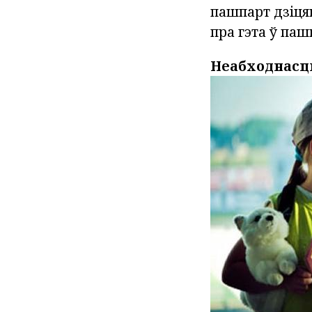
пашпарт дзіцяц
пра гэта ў паш
Неабходнасць