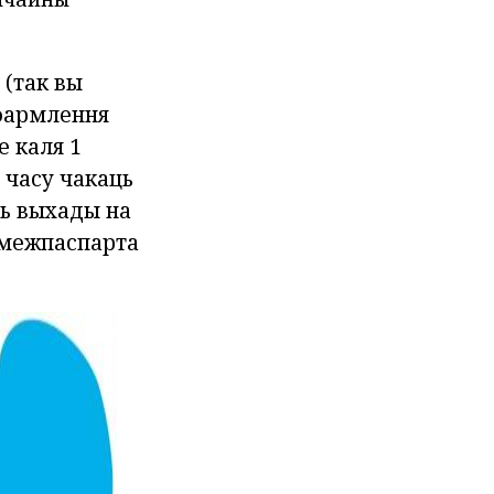
 (так вы
афармлення
е каля 1
 часу чакаць
ць выхады на
амежпаспарта