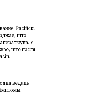
анне. Расійскі
ярджае, што
 аператыўна. У
джае, што пасля
дзін.
ходна ведаць
сімптомы