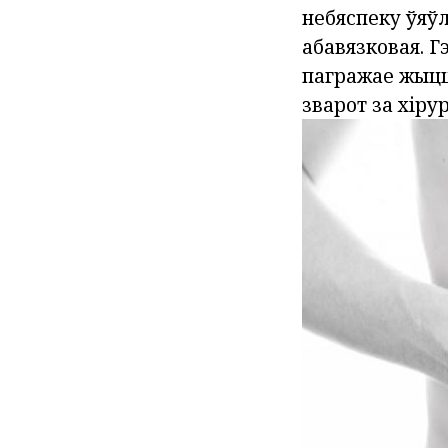
небяспеку ўяў
абавязковая. Г
пагражае жыцц
зварот за хіру