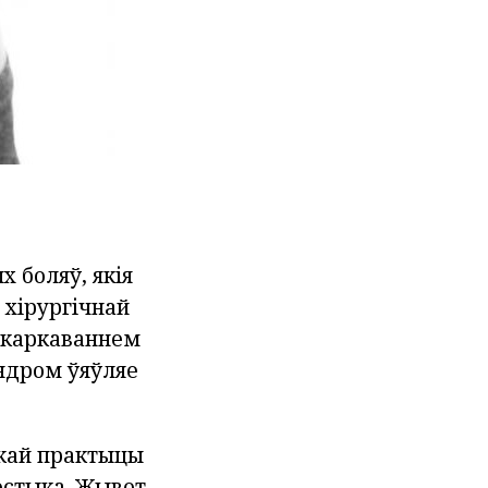
 боляў, якія
 хірургічнай
акаркаваннем
ндром ўяўляе
скай практыцы
остыка. Жывот