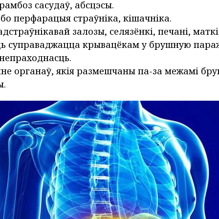
трамбоз сасудаў, абсцэсы.
бо перфарацыя страўніка, кішачніка.
дстраўнікавай залозы, селязёнкі, печані, маткі
ць суправаджацца крывацёкам у брушную параж
непраходнасць.
не органаў, якія размешчаны па-за межамі бр
ы.