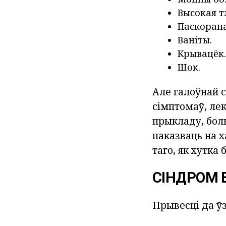
Высокая т
Паскорана
Ваніты.
Крывацёк.
Шок.
Але галоўнай 
сімптомаў, ле
прыкладу, боль
паказваць на 
таго, як хутка
СІНДРОМ 
Прывесці да ў