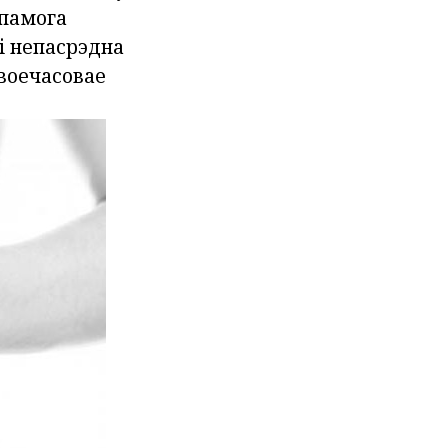
апамога
 і непасрэдна
воечасовае