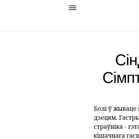
Сін
Сімп
Болі ў жываце
дзецям. Гастры
страўніка - г
кішачнага гасц