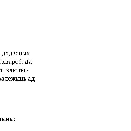
з дадзеных
 хвароб. Да
, ваніты -
 залежыць ад
чыны: