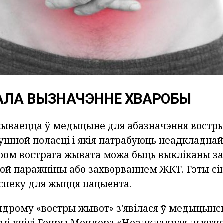
АЛА ВЫЗНАЧЭННЕ ХВАРОБЫ
жываецца ў медыцыне для абазначэння вострых
ушной поласці і якія патрабуюць неадкладнай
дром вострага жывата можа быць выкліканы з
ой паражніны або захворваннем ЖКТ. Гэты сі
спеку для жыцця пацыента.
ндрому «востры жывот» з'явілася ў медыцын
цыі кнігі Генры Мондора «Неадкладная дыягн