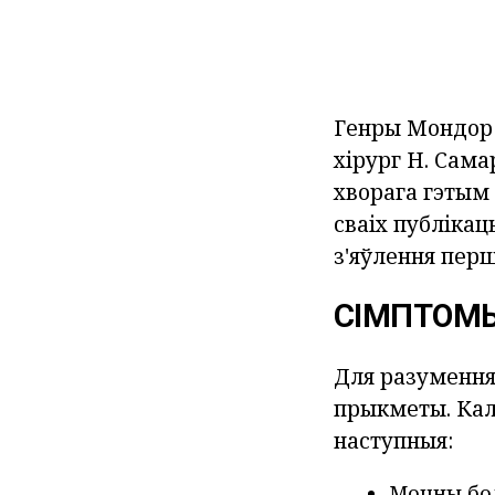
Генры Мондор б
хірург Н. Сама
хворага гэтым 
сваіх публікац
з'яўлення перш
СІМПТОМ
Для разумення
прыкметы. Кал
наступныя:
Моцны бол