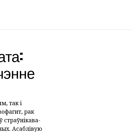
ата:
чэнне
, так і
зофагит, рак
ў страўнікава-
ных. Асаблівую