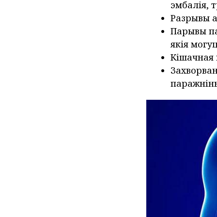
эмбалія, 
Разрывы а
Парывы па
якія могу
Кішачная 
Захворван
паражнін