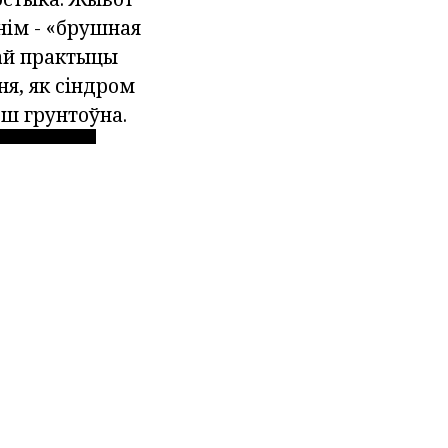
онім - «брушная
кай практыцы
ня, як сіндром
ш грунтоўна.