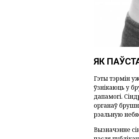
ЯК ПАЎСТ
Гэты тэрмін у
ўзнікаюць у бр
дапамогі. Сін
органаў брушн
рэальную небя
Вызначэнне сі
пасля публіка