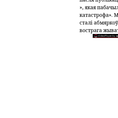
», якая пабачыл
катастрофа». 
сталі абмяркоў
вострага жыва