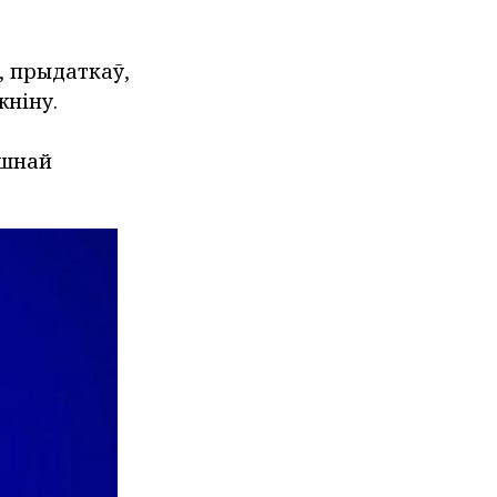
, прыдаткаў,
ніну.
ушнай