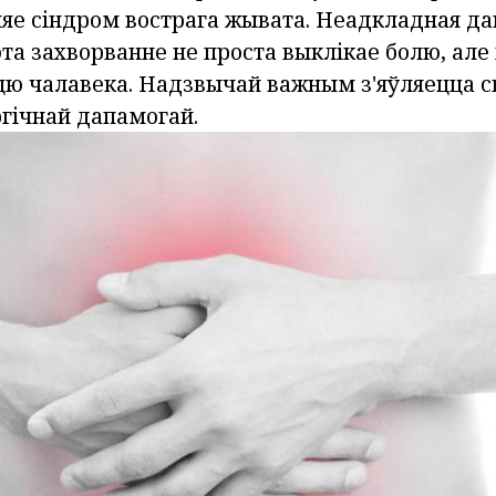
ляе сіндром вострага жывата. Неадкладная д
эта захворванне не проста выклікае болю, але
ю чалавека. Надзвычай важным з'яўляецца с
ргічнай дапамогай.