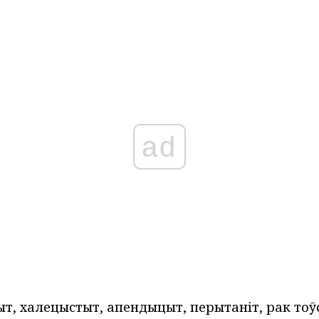
ad
т, халецыстыт, апендыцыт, перытаніт, рак тоўс