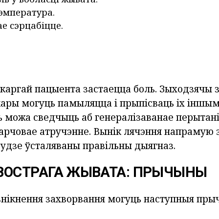
эмпература.
е сэрцабіцце.
скаргай пацыента застаецца боль. Зыходзячы 
кары могуць памыляцца і прыпісваць іх іншым
 можа сведчыць аб генералізаванае перытаніт
харчовае атручэнне. Вынік лячэння напрамую
 будзе ўсталяваны правільны дыягназ.
ВОСТРАГА ЖЫВАТА: ПРЫЧЫНЫ
знікнення захворвання могуць наступныя пры