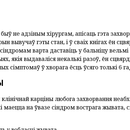
ыў не адзіным хірургам, апісаць гэта захворв
рын вывучаў гэты стан, і ў сваіх кнігах ён сцв
сіндромам варта даставіць у бальніцу вельмі
ыях, якія выдаваліся некалькі разоў, ён сцвяр
ых сімптомаў ў хворага ёсць ўсяго толькі 6 га
Ы
 клінічнай карціны любога захворвання неаб
і маецца на ўвазе сіндром вострага жывата, 
ь у вобласці жывата.