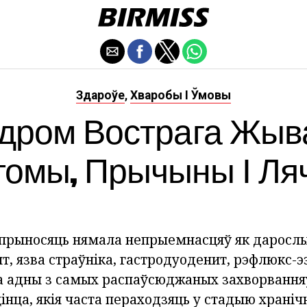
Здароўе
Хваробы І Ўмовы
,
дром Вострага Жыв
томы, Прычыны І Ля
 прыносяць нямала непрыемнасцяў як дарослым
т, язва страўніка, гастродуоденит, рэфлюкс-э
эта адны з самых распаўсюджаных захворвання
інца, якія часта пераходзяць у стадыю храніч