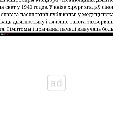
а свет у 1940 годзе. У кнізе хірург згадаў сін
Менавіта пасля гэтай публікацыі ў медыцынс
ваць дыягностыку і лячэнне такога захворван
та. Сімптомы і прычыны пачалі вывучаць боль
ad