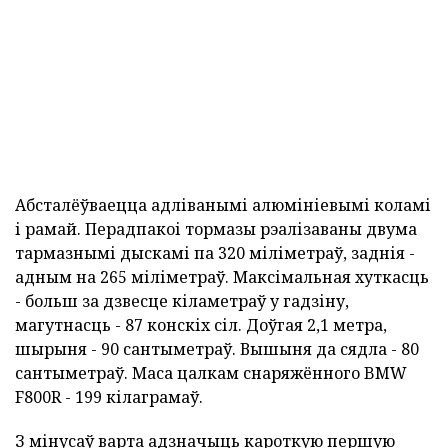
Абсталёўваецца адліванымі алюмініевымі коламі
і рамай. Перадпакоі тормазы рэалізаваны двума
тармазнымі дыскамі па 320 міліметраў, заднія -
адным на 265 міліметраў. Максімальная хуткасць
- больш за дзвесце кіламетраў у гадзіну,
магутнасць - 87 конскіх сіл. Доўгая 2,1 метра,
шырыня - 90 сантыметраў. Вышыня да сядла - 80
сантыметраў. Маса цалкам снаряжённого BMW
F800R - 199 кілаграмаў.
З мінусаў варта адзначыць кароткую першую