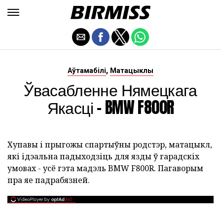
,
Аўтамабілі
Матацыклы
Ўвасабленне Нямецкага
Якасці - BMW F800R
Хупавы і прыгожы спартыўны родстэр, матацыкл,
які ідэальна падыходзіць для язды ў гарадскіх
умовах - усё гэта мадэль BMW F800R. Пагаворым
пра яе падрабязней.