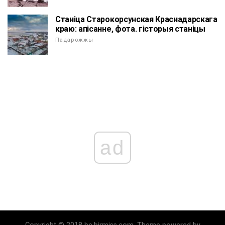
Станіца Старокорсунская Краснадарскага
краю: апісанне, фота. гісторыя станіцы
Падарожжы
ad