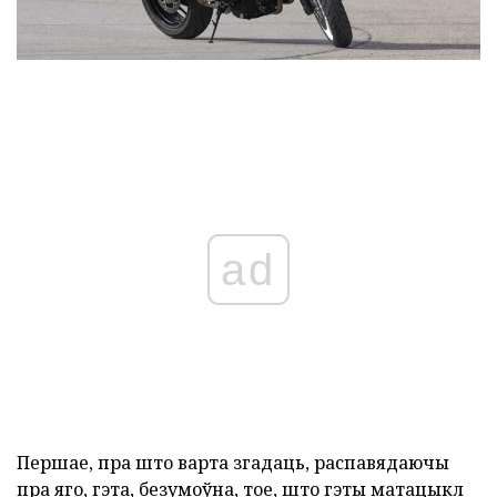
ad
Першае, пра што варта згадаць, распавядаючы
пра яго, гэта, безумоўна, тое, што гэты матацыкл