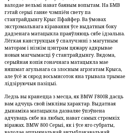
валодае вельмі нават баявым вопытам. На БМВ
гэтай серыі ганяе чэмпіён свету па
стантрайдынгу Крыс Пфайфер. Ва ўмовах
экстрэмальнага кіравання ўсе выдатныя боку
дадзенага матацыкла праяўляюць сябе ідэальна.
Лёгкая канструкцыя ў спалучэнні з магутным
маторам і нізкім цэнтрам цяжару адкрывае
новыя магчымасці ў стантрайдынгу. Вядома,
серыйная копія гоначнага матацыкла мае
няшмат агульнага са злосным агрэгатам Крыса,
але ўсё ж сярод восьмисоток яна трывала трымае
лідзіруючыя пазіцыі.
Ледзь вы кранецца з месца, як BMW F800R дасць
вам адчуць свой імклівы характар. Выдатная
дынаміка матацыкла дазваляе ўпэўнена
адчуваць сябе на любых, нават самых стромкіх
віражах. BMW 800 Серыі, як і ўсе яго субраты,
валодае апцыянальнай антыблакавальнай