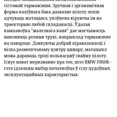
сістэмай тармажэння. Зручная і эрганамічная
форма паліўнага бака дазваляе пілоту лепш
адчуваць матацыкл, упэўнена кіруючы ім на
траекторыю любой складанасці. Ўдалая
кампаноўка "жалезнага каня" дае магчымасць
выконваць розныя трукі, напрыклад тармажэнне
на павароце. Дзякуючы добрай кіравальнасці і
нізка размешчанаму цэнтру цяжару, матацыкл
можа дараваць трохі вольнасцяў свайму пілоту.
Існуе нават меркаванне пра тое, што BMW F800R -
гэта ідэальны выбар пачаткоўца ў сілу цудоўных
эксплуатацыйных характарыстык.