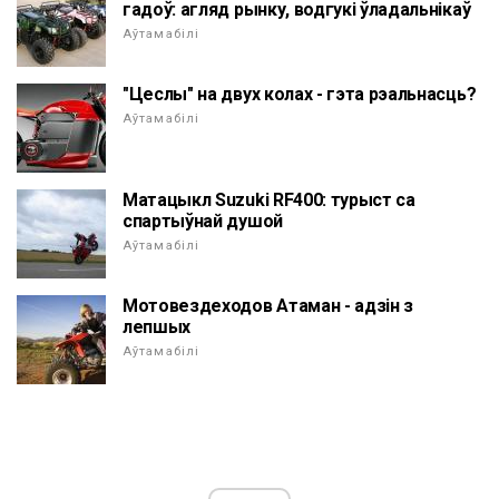
гадоў: агляд рынку, водгукі ўладальнікаў
Аўтамабілі
"Цеслы" на двух колах - гэта рэальнасць?
Аўтамабілі
Матацыкл Suzuki RF400: турыст са
спартыўнай душой
Аўтамабілі
Мотовездеходов Атаман - адзін з
лепшых
Аўтамабілі