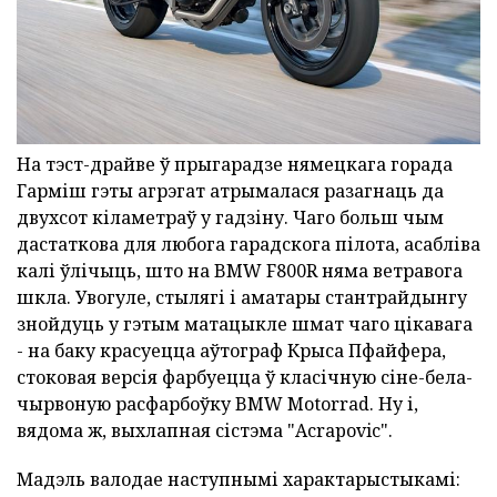
На тэст-драйве ў прыгарадзе нямецкага горада
Гарміш гэты агрэгат атрымалася разагнаць да
двухсот кіламетраў у гадзіну. Чаго больш чым
дастаткова для любога гарадскога пілота, асабліва
калі ўлічыць, што на BMW F800R няма ветравога
шкла. Увогуле, стылягі і аматары стантрайдынгу
знойдуць у гэтым матацыкле шмат чаго цікавага
- на баку красуецца аўтограф Крыса Пфайфера,
стоковая версія фарбуецца ў класічную сіне-бела-
чырвоную расфарбоўку BMW Motorrad. Ну і,
вядома ж, выхлапная сістэма "Acrapovic".
Мадэль валодае наступнымі характарыстыкамі: