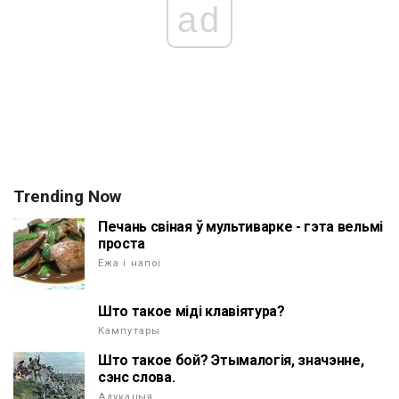
ad
Trending Now
Печань свіная ў мультиварке - гэта вельмі
проста
Ежа і напоі
Што такое міді клавіятура?
Кампутары
Што такое бой? Этымалогія, значэнне,
сэнс слова.
Адукацыя