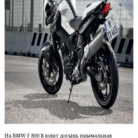
ad
На BMW F 800 R кошт досыць прымальная