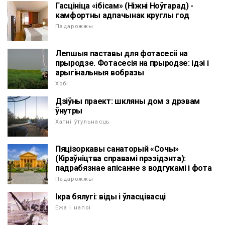
Гасцініца «ібісам» (Ніжні Ноўгарад) -
камфортны адпачынак круглы год
Падарожжы
Лепшыя паставы для фотасесіі на
прыродзе. Фотасесія на прыродзе: ідэі і
арыгінальныя вобразы
Хобі
Дзіўны праект: шкляны дом з дрэвам
ўнутры
Хатні ўтульнасць
Пяцізоркавы санаторый «Сочы»
(Кіраўніцтва справамі прэзідэнта):
падрабязнае апісанне з водгукамі і фота
Падарожжы
Ікра бялугі: віды і ўласцівасці
Ежа і напоі