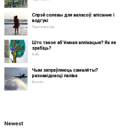
Спрэй солевы для валасоў: апісанне і
водгукі
Прыгажосць
Што такое аб'ёмная аплікацыя? Як яе
зрабіць?
Хобі
Чым запраўляюць самалёты?
разнавіднасці паліва
Бізнес
Newest