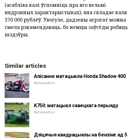
(асабліва калі ўспомніць пра яго вельмі
нядрэнных характарыстыках), яна складае каля
370 000 рублёў. Увогуле, дадзены агрэгат можна
смела рэкамендаваць, бо немцы заўсёды робяць
шэдэўры.
Similar articles
Апісанне матацыкла Honda Shadow 400
Аўтамабілі
К750: матацыкл савецкага перыяду
Аўтамабілі
Дзіцячыя квадрацыклы на бензіне ад 5