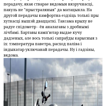
перадачу, якая стварае вядомыя нязручнасці,
пакуль не "прыстраляныя" да матацыкла. На
другой перадачы камфортна ездзіць толькі пры
хуткасці вышэй дваццаткі. Таксама крыху не
радуе спідометр - ён аналагавы з дробнымі
лічбамі. Бартавы камп'ютар выдае кучу
дадзеных, але вось толькі сапраўды карысныя з
іх: тэмпература паветра, расход паліва і
індыкатар уключанай перадачы. Ну і гадзіны,
вядома.