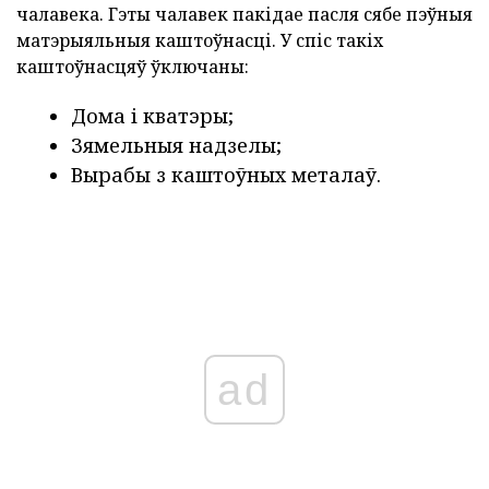
чалавека. Гэты чалавек пакідае пасля сябе пэўныя
матэрыяльныя каштоўнасці. У спіс такіх
каштоўнасцяў ўключаны:
Дома і кватэры;
Зямельныя надзелы;
Вырабы з каштоўных металаў.
ad