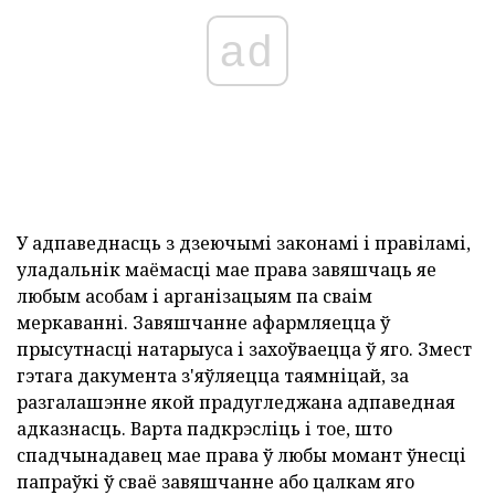
ad
У адпаведнасць з дзеючымі законамі і правіламі,
уладальнік маёмасці мае права завяшчаць яе
любым асобам і арганізацыям па сваім
меркаванні. Завяшчанне афармляецца ў
прысутнасці натарыуса і захоўваецца ў яго. Змест
гэтага дакумента з'яўляецца таямніцай, за
разгалашэнне якой прадугледжана адпаведная
адказнасць. Варта падкрэсліць і тое, што
спадчынадавец мае права ў любы момант ўнесці
папраўкі ў сваё завяшчанне або цалкам яго