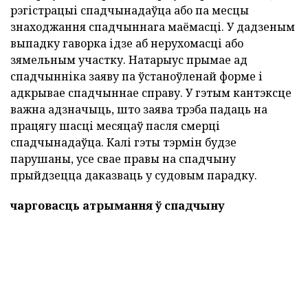
рэгістрацыі спадчынадаўца або па месцы
знаходжання спадчыннага маёмасці. У дадзеным
выпадку гаворка ідзе аб нерухомасці або
зямельным участку. Натарыус прымае ад
спадчынніка заяву па ўстаноўленай форме і
адкрывае спадчыннае справу. У гэтым кантэксце
важна адзначыць, што заява трэба падаць на
працягу шасці месяцаў пасля смерці
спадчынадаўца. Калі гэты тэрмін будзе
парушаны, усе свае правы на спадчыну
прыйдзецца даказваць у судовым парадку.
чарговасць атрымання ў спадчыну