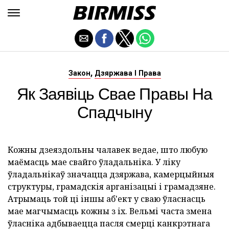
,
Закон
Дзяржава І Права
Як Заявіць Свае Правы На
Спадчыну
Кожны дзеяздольны чалавек ведае, што любую
маёмасць мае свайго ўладальніка. У ліку
ўладальнікаў значацца дзяржава, камерцыйныя
структуры, грамадскія арганізацыі і грамадзяне.
Атрымаць той ці іншы аб'ект у сваю ўласнасць
мае магчымасць кожны з іх. Вельмі часта змена
ўласніка адбываецца пасля смерці канкрэтнага