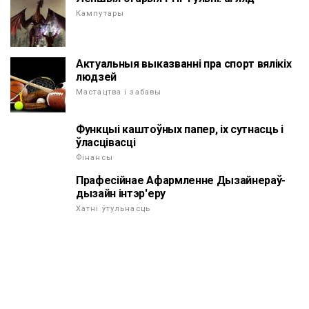
Кампутары
Актуальныя выказванні пра спорт вялікіх
людзей
Мастацтва і забавы
Функцыі каштоўных папер, іх сутнасць і
ўласцівасці
Фінансы
Прафесійнае Афармленне Дызайнераў-
дызайн інтэр'еру
Хатні ўтульнасць