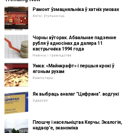
Рамонт ўзмацняльніка ў хатніх умовах
Хатні ўтульнасць
Чорны аўторак. Абвальнае падзенне
рубля ў адносінах да даляра 11
кастрычніка 1994 года
Навіны і грамадства
Умка: «Майнкрафт» і першыя крокі ў
ягоным рухам
Кампутары
Як выбраць аналаг "Цифрана". водгукі
Здароўе
Плошчу і насельніцтва Керчы. Экалогія,
надвор'е, эканоміка