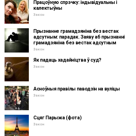
Працоўную спрэчку: індывідуальны і
калектыўны
Закон
Прызнанне грамадзяніна без вестак
адсутным: парадак. Заяву аб прызнанні
грамадзяніна без вестак адсутным
Закон
Як падаць хадайніцтва ў суд?
Закон
Асноўныя правілы паводзін на вуліцы
Закон
Сцяг Парыжа (фота)
Закон