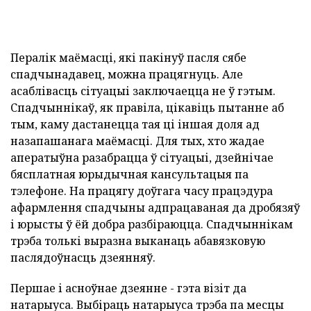
Пералік маёмасці, які пакінуў пасля сябе
спадчынадавец, можна працягнуць. Але
асаблівасць сітуацыі заключаецца не ў гэтым.
Спадчыннікаў, як правіла, цікавіць пытанне аб
тым, каму дастанецца тая ці іншая доля ад
назапашанага маёмасці. Для тых, хто жадае
аператыўна разабрацца ў сітуацыі, дзейнічае
бясплатная юрыдычная кансультацыя па
тэлефоне. На працягу доўгага часу працэдура
афармлення спадчыны адпрацаваная да дробязяў
і юрысты ў ёй добра разбіраюцца. Спадчыннікам
трэба толькі выразна выканаць абавязковую
паслядоўнасць дзеянняў.
Першае і асноўнае дзеянне - гэта візіт да
натарыуса. Выбіраць натарыуса трэба па месцы