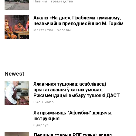
Навіны і грамадства
Аналіз «На дне». Праблема гуманізму,
незвычайна преподнесённая М. Горкім
Мастацтва і забавы
Newest
Ялавічная тушонка: асаблівасці
прыгатавання ў хатніх умовах.
Рэкамендацыі выбару тушонкі ДАСТ
Ежа і напоі
Як прымяняць "Афлубин" дзіцячы:
інструкцыя
Здароўе
Лепшыя старыя РПГ гульні: агляд