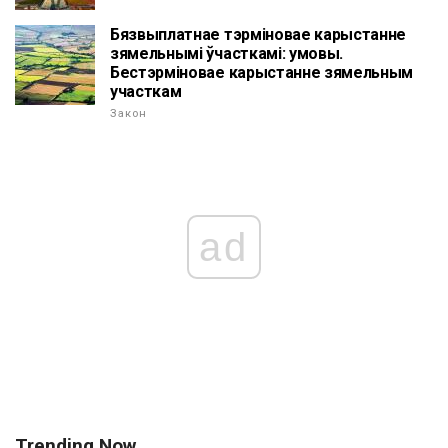
Бязвыплатнае тэрміновае карыстанне
зямельнымі ўчасткамі: умовы.
Бестэрміновае карыстанне зямельным
участкам
Закон
ad
Trending Now