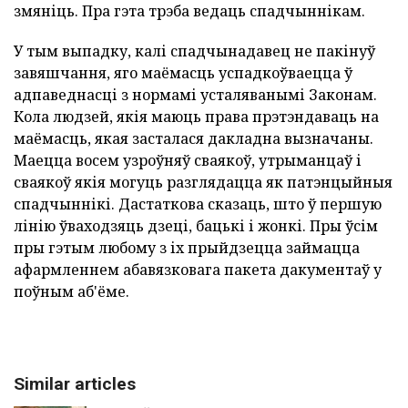
змяніць. Пра гэта трэба ведаць спадчыннікам.
У тым выпадку, калі спадчынадавец не пакінуў
завяшчання, яго маёмасць успадкоўваецца ў
адпаведнасці з нормамі усталяванымі Законам.
Кола людзей, якія маюць права прэтэндаваць на
маёмасць, якая засталася дакладна вызначаны.
Маецца восем узроўняў сваякоў, утрыманцаў і
сваякоў якія могуць разглядацца як патэнцыйныя
спадчыннікі. Дастаткова сказаць, што ў першую
лінію ўваходзяць дзеці, бацькі і жонкі. Пры ўсім
пры гэтым любому з іх прыйдзецца займацца
афармленнем абавязковага пакета дакументаў у
поўным аб'ёме.
Similar articles