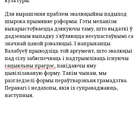
культуры.
Для вырашэння праблем эвалюцыйны падыход
шырока прымяняе рэформы. Гэты механізм
выкарыстоўваецца дзякуючы таму, што выдаткі ў
дадзеным выпадку з'яўляюцца несупастаўнымі са
значнай цаной рэвалюцыі. І напрыканцы
Валабуеў прыводзіць той аргумент, што эвалюцыі
пад сілу забяспечваць і падтрымліваць існуючы
сацыяльны прагрэс,
пакідаючы яму
цывілізаваную форму. Такім чынам, мы
разгледзелі формы пераўтварэньня грамадзтва.
Перавагі і недахопы, якія іх суправаджаюць,
наступныя.