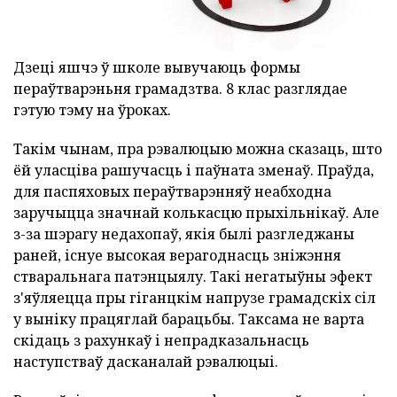
Дзеці яшчэ ў школе вывучаюць формы
пераўтварэньня грамадзтва. 8 клас разглядае
гэтую тэму на ўроках.
Такім чынам, пра рэвалюцыю можна сказаць, што
ёй уласціва рашучасць і паўната зменаў. Праўда,
для паспяховых пераўтварэнняў неабходна
заручыцца значнай колькасцю прыхільнікаў. Але
з-за шэрагу недахопаў, якія былі разгледжаны
раней, існуе высокая верагоднасць зніжэння
стваральнага патэнцыялу. Такі негатыўны эфект
з'яўляецца пры гіганцкім напрузе грамадскіх сіл
у выніку працяглай барацьбы. Таксама не варта
скідаць з рахункаў і непрадказальнасць
наступстваў дасканалай рэвалюцыі.