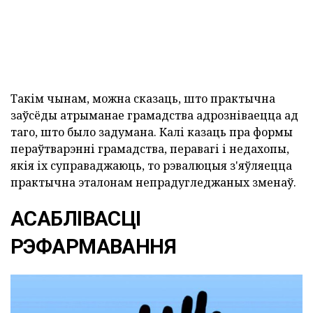
Такім чынам, можна сказаць, што практычна
заўсёды атрыманае грамадства адрозніваецца ад
таго, што было задумана. Калі казаць пра формы
пераўтварэнні грамадства, перавагі і недахопы,
якія іх суправаджаюць, то рэвалюцыя з'яўляецца
практычна эталонам непрадугледжаных зменаў.
АСАБЛІВАСЦІ
РЭФАРМАВАННЯ