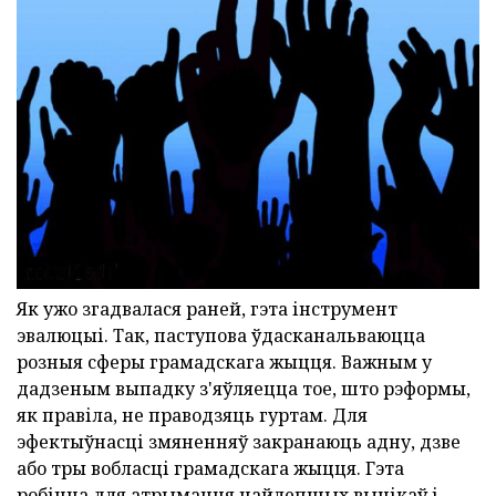
Як ужо згадвалася раней, гэта інструмент
эвалюцыі. Так, паступова ўдасканальваюцца
розныя сферы грамадскага жыцця. Важным у
дадзеным выпадку з'яўляецца тое, што рэформы,
як правіла, не праводзяць гуртам. Для
эфектыўнасці змяненняў закранаюць адну, дзве
або тры вобласці грамадскага жыцця. Гэта
робіцца для атрымання найлепшых вынікаў і