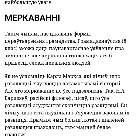
найбольшую ўвагу.
МЕРКАВАННІ
Такім чынам, нас цікавяць формы
пераўтварэньня грамадзтва. Грамадазнаўства (8
клас) зможа даць паўнавартаснае ўяўленне пра
змяненне, але першапачаткова хацелася б
прывесці словы некалькіх людзей.
Як не ўспомніць Карла Маркса, які лічыў, што
рэвалюцыі з'яўляюцца лакаматывамі гісторыі.
Але яго меркаванне не ўсе падзяляюць. Так, Н.А.
Бярдзяеў, расійскі філосаф, пісаў, што ўсе
рэвалюцыі асуджаныя скончыцца рэакцыямі. Ён
лічыў, што гэта няўхільна і з'яўляецца законам іх
развіцця. Прычым чым больш лютая і шалёней
рэвалюцыя праходзіць, тым мацней будзе
рэакцыя.