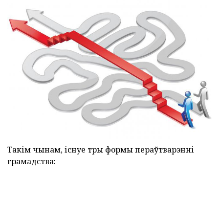
Такім чынам, існуе тры формы пераўтварэнні
грамадства: