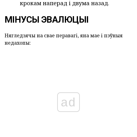
крокам наперад і двума назад.
МІНУСЫ ЭВАЛЮЦЫІ
Нягледзячы на свае перавагі, яна мае і пэўныя
недахопы:
ad