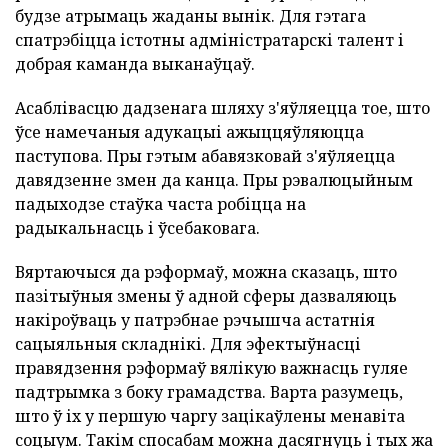
будзе атрымаць жаданы вынік. Для гэтага
спатрэбіцца істотны адміністратарскі талент і
добрая каманда выканаўцаў.
Асаблівасцю дадзенага шляху з'яўляецца тое, што
ўсе намечаныя адукацыі ажыццяўляюцца
паступова. Пры гэтым абавязковай з'яўляецца
давядзенне змен да канца. Пры рэвалюцыйным
падыходзе стаўка часта робіцца на
радыкальнасць і ўсебаковага.
Вяртаючыся да рэформаў, можна сказаць, што
пазітыўныя змены ў адной сферы дазваляюць
накіроўваць у патрэбнае рэчышча астатнія
сацыяльныя складнікі. Для эфектыўнасці
правядзення рэформаў вялікую важнасць гуляе
падтрымка з боку грамадства. Варта разумець,
што ў іх у першую чаргу зацікаўлены менавіта
соцыум. Такім спосабам можна дасягнуць і тых жа