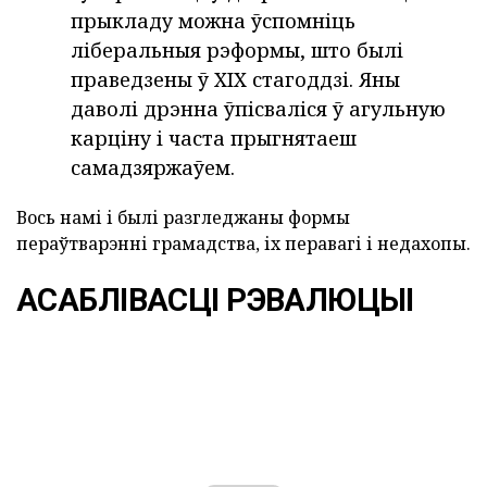
прыкладу можна ўспомніць
ліберальныя рэформы, што былі
праведзены ў XIX стагоддзі. Яны
даволі дрэнна ўпісваліся ў агульную
карціну і часта прыгнятаеш
самадзяржаўем.
Вось намі і былі разгледжаны формы
пераўтварэнні грамадства, іх перавагі і недахопы.
АСАБЛІВАСЦІ РЭВАЛЮЦЫІ