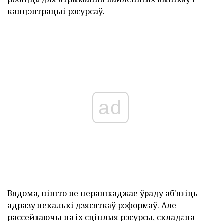
канцэнтрацыі рэсурсаў.
ad
Вядома, нішто не перашкаджае ўраду аб'явіць
адразу некалькі дзясяткаў рэформаў. Але
рассейваючы на іх сціплыя рэсурсы, складана