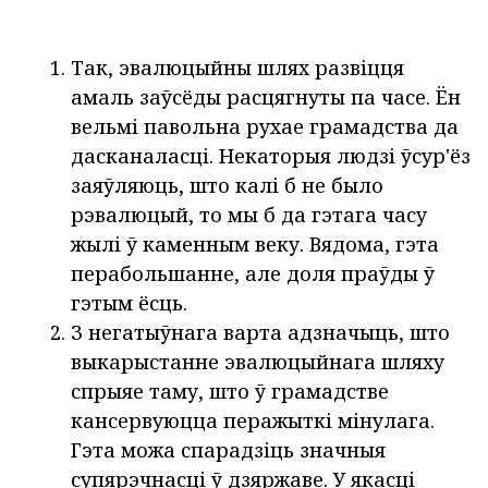
Так, эвалюцыйны шлях развіцця
амаль заўсёды расцягнуты па часе. Ён
вельмі павольна рухае грамадства да
дасканаласці. Некаторыя людзі ўсур'ёз
заяўляюць, што калі б не было
рэвалюцый, то мы б да гэтага часу
жылі ў каменным веку. Вядома, гэта
перабольшанне, але доля праўды ў
гэтым ёсць.
З негатыўнага варта адзначыць, што
выкарыстанне эвалюцыйнага шляху
спрыяе таму, што ў грамадстве
кансервуюцца перажыткі мінулага.
Гэта можа спарадзіць значныя
супярэчнасці ў дзяржаве. У якасці