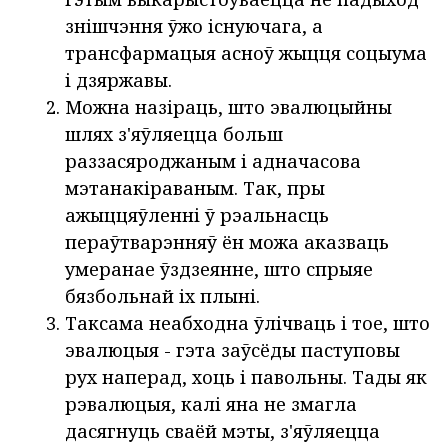
знішчэння ўжо існуючага, а
трансфармацыя асноў жыцця соцыума
і дзяржавы.
Можна назіраць, што эвалюцыйны
шлях з'яўляецца больш
раззасяроджаным і адначасова
мэтанакіраваным. Так, пры
ажыццяўленні ў рэальнасць
пераўтварэнняў ён можа аказваць
умеранае ўздзеянне, што спрыяе
бязбольнай іх плыні.
Таксама неабходна ўлічваць і тое, што
эвалюцыя - гэта заўсёды паступовы
рух наперад, хоць і павольны. Тады як
рэвалюцыя, калі яна не змагла
дасягнуць сваёй мэты, з'яўляецца