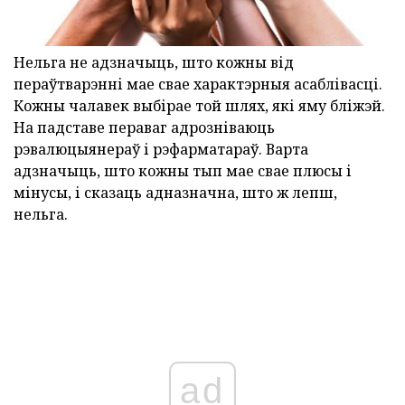
Нельга не адзначыць, што кожны від
пераўтварэнні мае свае характэрныя асаблівасці.
Кожны чалавек выбірае той шлях, які яму бліжэй.
На падставе пераваг адрозніваюць
рэвалюцыянераў і рэфарматараў. Варта
адзначыць, што кожны тып мае свае плюсы і
мінусы, і сказаць адназначна, што ж лепш,
нельга.
ad