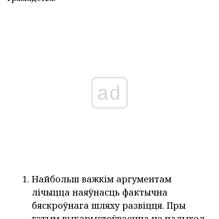
ad
Найбольш важкім аргументам
лічыцца наяўнасць фактычна
бяскроўнага шляху развіцця. Пры
гэтым выкарыстоўваецца не падыход