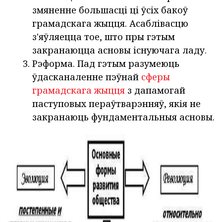
змяненне большасці ці ўсіх бакоў
грамадскага жыцця. Асаблівасцю
з'яўляецца тое, што пры гэтым
закранаюцца асновы існуючага ладу.
Рэформа. Пад гэтым разумеюць
ўдасканаленне пэўнай
сферы
грамадскага жыцця
з дапамогай
паступовых пераўтварэнняў, якія не
закранаюць фундаментальныя асновы.