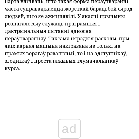
Варта ўлічваць, што такая форма пераўтварэнні
часта суправаджаецца жорсткай барацьбой сярод
людзей, што яе ажыццявілі. У якасці прычыны
рознагалоссяў служаць праграмныя і
дактрынальныя пытанні адносна
пераўтварэнняў. Таксама нярэдкія расколы, пры
якіх карная машына накіравана не толькі на
прамых ворагаў рэвалюцыі, то і на адступнікаў,
згоднікаў і проста ілжывых тлумачальнікаў
курса.
ad