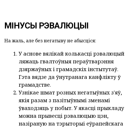
МІНУСЫ РЭВАЛЮЦЫІ
На жаль, але без негатыву не абысціся:
У аснове вялікай колькасці рэвалюцый
ляжаць гвалтоўныя пераўтварэння
дзяржаўных і грамадскіх інстытутаў.
Гэта вядзе да ўнутранага канфлікту ў
грамадстве.
Узнікае шмат розных негатыўных з'яў,
якія разам з пазітыўнымі зменамі
ўваходзяць у побыт. У якасці прыкладу
можна прывесці рэвалюцыю цэн,
назіраную на тэрыторыі еўрапейскага