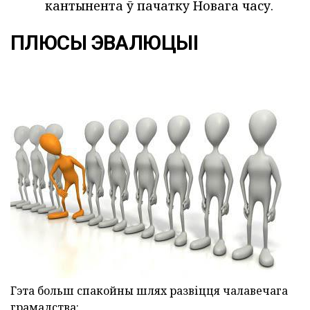
кантынента ў пачатку Новага часу.
ПЛЮСЫ ЭВАЛЮЦЫІ
Гэта больш спакойны шлях развіцця чалавечага
грамадства: