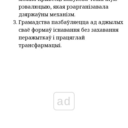
рэвалюцыю, якая рэарганізавала
дзяржаўны механізм.
Грамадства пазбаўляецца ад аджылых
сваё формаў існавання без захавання
перажыткаў і працяглай
трансфармацыі.
ad