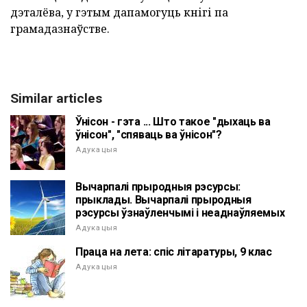
дэталёва, у гэтым дапамогуць кнігі па
грамадазнаўстве.
Similar articles
Ўнісон - гэта ... Што такое "дыхаць ва
ўнісон", "спяваць ва ўнісон"?
Адукацыя
Вычарпалі прыродныя рэсурсы:
прыклады. Вычарпалі прыродныя
рэсурсы ўзнаўленчымі і неаднаўляемых
Адукацыя
Праца на лета: спіс літаратуры, 9 клас
Адукацыя