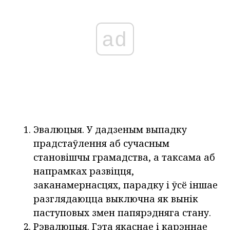
ad
Эвалюцыя. У дадзеным выпадку
прадстаўлення аб сучасным
становішчы грамадства, а таксама аб
напрамках развіцця,
заканамернасцях, парадку і ўсё іншае
разглядаюцца выключна як вынік
паступовых змен папярэдняга стану.
Рэвалюцыя. Гэта якаснае і карэннае