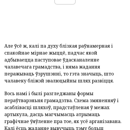
Але ўсё ж, калі па духу блізкая раўнамерная і
спакойнае мірнае жыццё, падчас якой
адбываецца паступовае ўдасканаленне
чалавечага грамадства, і няма жадання
перажываць ўзрушэнні, то гэта значыць, што
чалавеку бліжэй эвалюцыйны шлях развіцця.
Вось намі і былі разгледжаны формы
пераўтварэньня грамадзтва. Схема змяненняў і
асаблівасці шляхоў, прадстаўленая ў межах
артыкула, дасць магчымасць атрымаць
графічнае ўяўленне пра тое, як усё арганізавана.
Калі ёсць жаданне вывучыць тэму больш