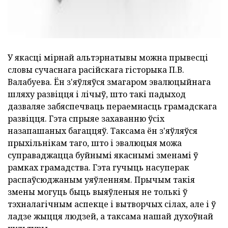
У якасці мірнай альтэрнатывы можна прывесці
словы сучаснага расійскага гісторыка П.В.
Валабуева. Ён з'яўляўся змагаром эвалюцыйнага
шляху развіцця і лічыў, што такі падыход
дазваляе забяспечваць пераемнасць грамадскага
развіцця. Гэта спрыяе захаванню ўсіх
назапашаных багаццяў. Таксама ён з'яўляўся
прыхільнікам таго, што і эвалюцыя можа
суправаджацца буйнымі якаснымі зменамі ў
рамках грамадства. Гэта гучыць насуперак
распаўсюджаным уяўленням. Прычым такія
змены могуць быць выяўленыя не толькі ў
тэхналагічным аспекце і вытворчых сілах, але і ў
ладзе жыцця людзей, а таксама нашай духоўнай