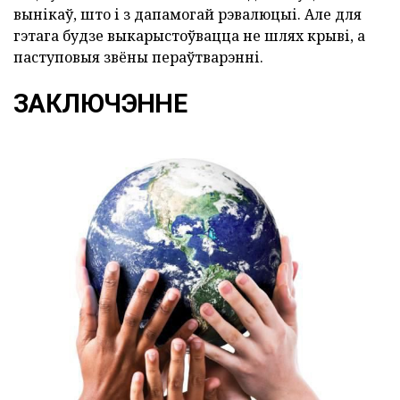
вынікаў, што і з дапамогай рэвалюцыі. Але для
гэтага будзе выкарыстоўвацца не шлях крыві, а
паступовыя звёны пераўтварэнні.
ЗАКЛЮЧЭННЕ