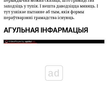
перыядычна можна сказаць, што грамадства
заходзіць у тупік. І нешта даводзіцца мяняць. І
тут узнікае пытанне аб тым, якія формы
пераўтварэнні грамадства існуюць.
АГУЛЬНАЯ ІНФАРМАЦЫЯ
ad