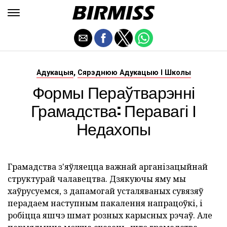
,
Адукацыя
Сярэднюю Адукацыю І Школы
Формы Пераўтварэнні
Грамадства: Перавагі І
Недахопы
Грамадства з'яўляецца важнай арганізацыйнай
структурай чалавецтва. Дзякуючы яму мы
хаўрусуемся, з дапамогай усталяваных сувязяў
перадаем наступным пакалення напрацоўкі, і
робіцца яшчэ шмат розных карысных рэчаў. Але