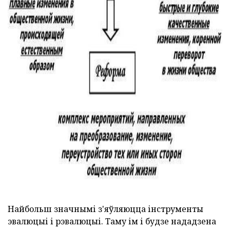
ad
Найбольш значнымі з'яўляюцца інструменты
эвалюцыі і рэвалюцыі. Таму ім і будзе нададзена