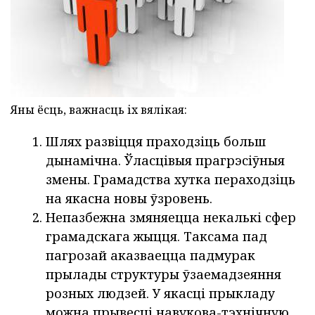
Яны ёсць, важнасць іх вялікая:
Шлях развіцця праходзіць больш
дынамічна. Ўласцівыя прагрэсіўныя
змены. Грамадства хутка пераходзіць
на якасна новы ўзровень.
Непазбежна змяняецца некалькі сфер
грамадскага жыцця. Таксама пад
пагрозай аказваецца падмурак
прылады структуры ўзаемадзеяння
розных людзей. У якасці прыкладу
можна прывесці навукова-тэхнічную