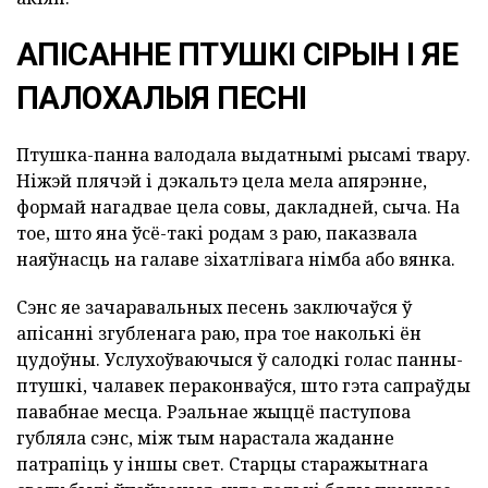
АПІСАННЕ ПТУШКІ СІРЫН І ЯЕ
ПАЛОХАЛЫЯ ПЕСНІ
Птушка-панна валодала выдатнымі рысамі твару.
Ніжэй плячэй і дэкальтэ цела мела апярэнне,
формай нагадвае цела совы, дакладней, сыча. На
тое, што яна ўсё-такі родам з раю, паказвала
наяўнасць на галаве зіхатлівага німба або вянка.
Сэнс яе зачаравальных песень заключаўся ў
апісанні згубленага раю, пра тое наколькі ён
цудоўны. Услухоўваючыся ў салодкі голас панны-
птушкі, чалавек пераконваўся, што гэта сапраўды
павабнае месца. Рэальнае жыццё паступова
губляла сэнс, між тым нарастала жаданне
патрапіць у іншы свет. Старцы старажытнага