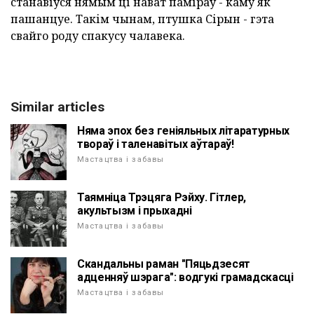
станавіўся нямым ці нават паміраў - каму як
пашанцуе. Такім чынам, птушка Сірын - гэта
свайго роду спакусу чалавека.
Similar articles
Няма эпох без геніяльных літаратурных
твораў і таленавітых аўтараў!
Мастацтва і забавы
Таямніца Трэцяга Рэйху. Гітлер,
акультызм і прыхадні
Мастацтва і забавы
Скандальны раман "Пяцьдзесят
адценняў шэрага": водгукі грамадскасці
Мастацтва і забавы