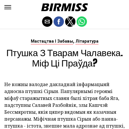
,
Мастацтва І Забавы
Літаратура
Птушка З Тварам Чалавека.
Міф Ці Праўда?
Не кожны валодае дакладнай інфармацыяй
адносна птушкі Сірын. Папулярнымі героямі
міфаў старажытных славян былі хітрая баба Яга,
падступны Салавей Разбойнік, злы Кашчэй
Бессмяротны, якія цяпер вядомыя як казачныя
персанажы. Міфічная птушка Сірын або панна-
птушка - істота, знешне мала адрознае ад птушкі,