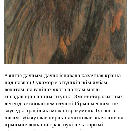
А яшчэ даўным-даўно існавала казачная краіна
пад назвай Лукамор'е з пушкінскім дубам-
волатам, на галінах якога цалкам маглі
гнездавацца панны-птушкі. Змест старажытных
легенд з згадваннем птушкі Сірын месцамі не
заўсёды правільна можна зразумець. Іх сэнс з
часам губляў сваё першапачатковае значэнне па
прычыне вольнай трактоўкі некаторымі