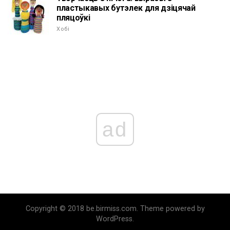
пластыкавых бутэлек для дзіцячай
пляцоўкі
Хобі
ad
Copyright © 2018 be.birmiss.com. Theme powered by
WordPress.