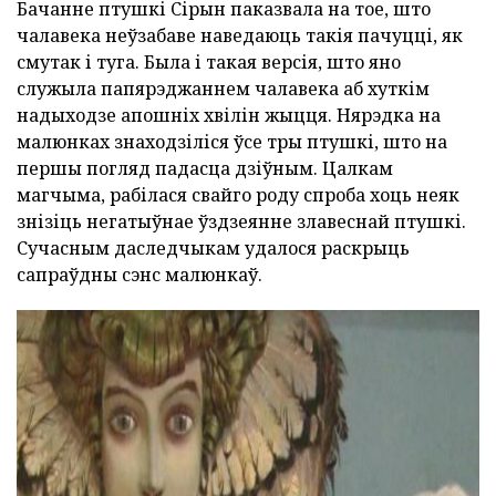
Бачанне птушкі Сірын паказвала на тое, што
чалавека неўзабаве наведаюць такія пачуцці, як
смутак і туга. Была і такая версія, што яно
служыла папярэджаннем чалавека аб хуткім
надыходзе апошніх хвілін жыцця. Нярэдка на
малюнках знаходзіліся ўсе тры птушкі, што на
першы погляд падасца дзіўным. Цалкам
магчыма, рабілася свайго роду спроба хоць неяк
знізіць негатыўнае ўздзеянне злавеснай птушкі.
Сучасным даследчыкам удалося раскрыць
сапраўдны сэнс малюнкаў.