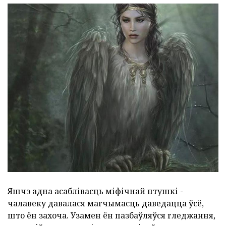
Яшчэ адна асаблівасць міфічнай птушкі -
чалавеку давалася магчымасць даведацца ўсё,
што ён захоча. Узамен ён пазбаўляўся гледжання,