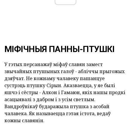
МІФІЧНЫЯ ПАННЫ-ПТУШКІ
У гэтых персанажаў міфаў славян замест
звычайных птушыных галоў - абліччы прыгожых
дзяўчат. Не кожнаму чалавеку пашанцуе
сустрэць птушку Сірын. Аказваецца, у яе былі
яшчэ і сёстры - Алкон і Гамаюн, якіх нашы продкі
асацыявалі з дабром і з усім светлым.
Вандроўнікаў бударажыла птушка з асобай
чалавека. Як называецца гэтая істота, ведаў
кожны славянін.