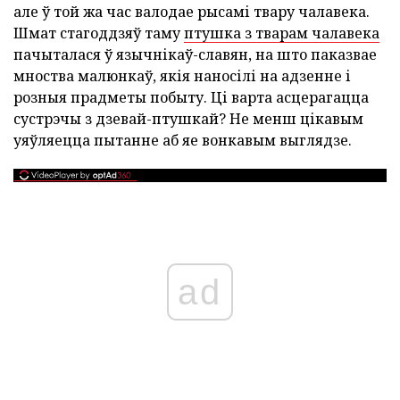
але ў той жа час валодае рысамі твару чалавека.
Шмат стагоддзяў таму
птушка з тварам чалавека
пачыталася ў язычнікаў-славян, на што паказвае
мноства малюнкаў, якія наносілі на адзенне і
розныя прадметы побыту. Ці варта асцерагацца
сустрэчы з дзевай-птушкай? Не менш цікавым
уяўляецца пытанне аб яе вонкавым выглядзе.
ad