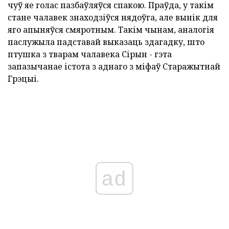
чуў яе голас пазбаўляўся спакою. Праўда, у такім
стане чалавек знаходзіўся нядоўга, але вынік для
яго апыняўся смяротным. Такім чынам, аналогія
паслужыла падставай выказаць здагадку, што
птушка з тварам чалавека Сірын - гэта
запазычанае істота з аднаго з міфаў Старажытнай
Грэцыі.
ad