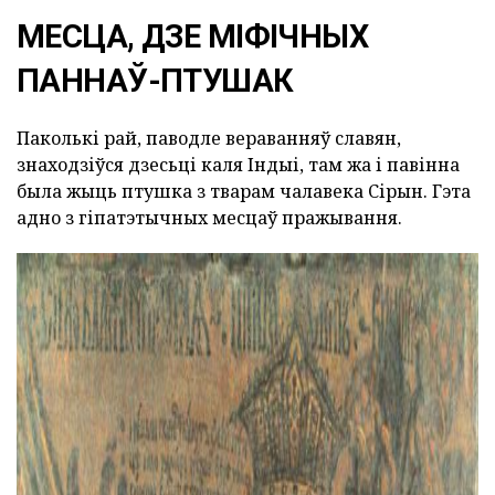
МЕСЦА, ДЗЕ МІФІЧНЫХ
ПАННАЎ-ПТУШАК
Паколькі рай, паводле вераванняў славян,
знаходзіўся дзесьці каля Індыі, там жа і павінна
была жыць птушка з тварам чалавека Сірын. Гэта
адно з гіпатэтычных месцаў пражывання.