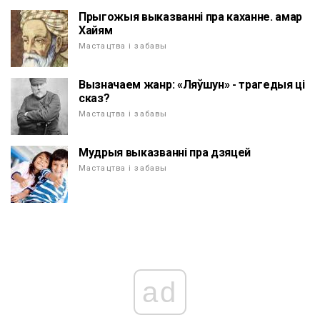
Прыгожыя выказванні пра каханне. амар
Хайям
Мастацтва і забавы
Вызначаем жанр: «Ляўшун» - трагедыя ці
сказ?
Мастацтва і забавы
Мудрыя выказванні пра дзяцей
Мастацтва і забавы
ad