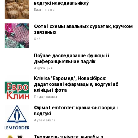
водгукі наведвальнікаў
Ежа і напоі
Фота і схемы авальных сурвэтак, кручком
звязаных
Хобі
Поўнае даследаванне функцыі і
дыферэнцыяльнае падлік
Адукацыя
Клініка "Евромед", Новасібірск:
дадатковая інфармацыя, водгукі аб
клініцы і фота
Падарожжы
Фірма Lemforder: краіна-вытворца і
водгукі
Аўтамабілі
Творчасць з нічога: вырабы з