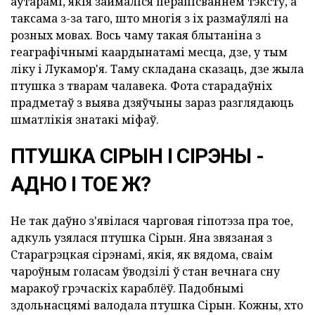
аўтарамі, якія займаліся перапісваннем тэксту, а
таксама з-за таго, што многія з іх размаўлялі на
розных мовах. Вось чаму такая блытаніна з
геаграфічнымі каардынатамі месца, дзе, у тым
ліку і Лукамор'я. Таму складана сказаць, дзе жыла
птушка з тварам чалавека. Фота старадаўніх
прадметаў з выява дзяўчыны зараз разглядаюць
шматлікія знатакі міфаў.
ПТУШКА СІРЫН І СІРЭНЫ -
АДНО І ТОЕ Ж?
Не так даўно з'явілася чарговая гіпотэза пра тое,
адкуль узялася птушка Сірын. Яна звязаная з
Старагрэцкая сірэнамі, якія, як вядома, сваім
чароўным голасам ўводзілі ў стан вечнага сну
маракоў грэчаскіх караблёў. Падобнымі
здольнасцямі валодала птушка Сірын. Кожны, хто