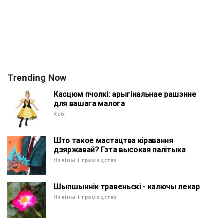
Trending Now
Касцюм пчолкі: арыгінальнае рашэнне
для вашага малога
Хобі
Што такое мастацтва кіравання
дзяржавай? Гэта высокая палітыка
Навіны і грамадства
Шыпшыннік травеньскі - калючы лекар
Навіны і грамадства