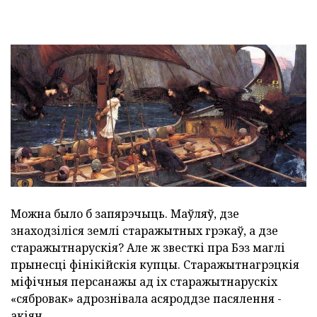
Можна было б запярэчыць. Маўляў, дзе
знаходзіліся землі старажытных грэкаў, а дзе
старажытнарускія? Але ж звесткі пра Бэз маглі
прынесці фінікійскія купцы. Старажытнагрэцкія
міфічныя персанажы ад іх старажытнарускіх
«сябровак» адрознівала асяроддзе пасялення -
акіян.