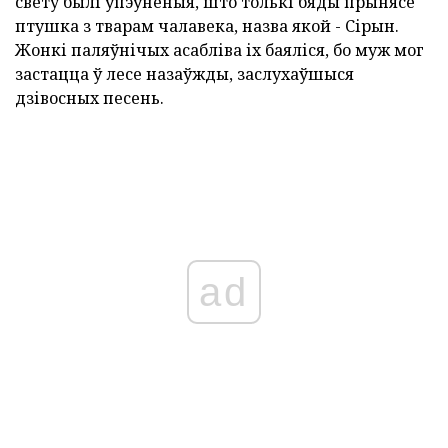
свету былі ўпэўненыя, што толькі бяды прынясе
птушка з тварам чалавека, назва якой - Сірын.
Жонкі паляўнічых асабліва іх баяліся, бо муж мог
застацца ў лесе назаўжды, заслухаўшыся
дзівосных песень.
ad