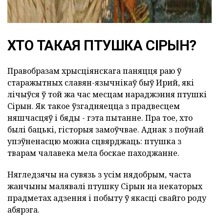
ХТО ТАКАЯ ПТУШКА СІРЫН?
Правобразам хрысціянскага паняцця раю ў
старажытных славян-язычнікаў быў Ирий, які
лічыўся ў той жа час месцам нараджэння птушкі
Сірын. Як такое ўзгадняецца з прадвесцем
няшчасцяў і бяды - гэта пытанне. Пра тое, хто
былі бацькі, гісторыя замоўчвае. Аднак з поўнай
упэўненасцю можна сцвярджаць: птушка з
тварам чалавека мела боскае паходжанне.
Нягледзячы на сувязь з усім нядобрым, часта
жанчыны малявалі птушку Сірын на некаторых
прадметах адзення і побыту ў якасці свайго роду
абярэга.