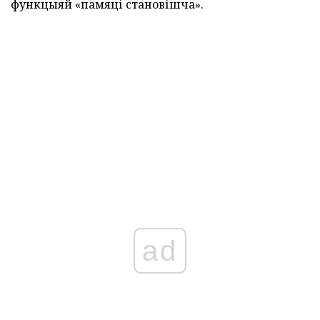
функцыяй «памяці становішча».
ad