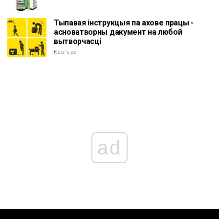
Тыпавая інструкцыя па ахове працы -
асноватворны дакумент на любой
вытворчасці
Кар'ера
ad