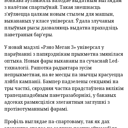
Вонкава аўтамабіль валодае выдатным выглядам
з налётам спартыўнай. Такая знешнасць
з'яўляецца цалкам новым стылем для машын,
выкананых у класе універсал. Ўдала злучаныя
плыўныя рысы дазваляюць выдатна праходзіць
паветраныя бар'еры.
У новай мадэлі «Рэно Меган 3» універсал у
параўнанні з папярэднікам прыкметна змянілася
оптыка. Новыя фары выкананы па сучаснай Led-
тэхналогіі. Рашотка радыятара зусім
непрыкметная, на яе месцы па звычцы красуецца
лэйбл кампаніі. Бампер падзелены секцыямі на
тры часткі, сярэдняя частка прадстаўлена вялікім
трапецападобным паветразаборнікі, у бакавых
адсеках размясціліся элегантныя заглушкі з
протівотуманнымі фарамі.
Профіль выглядае па-спартоваму, так як дах