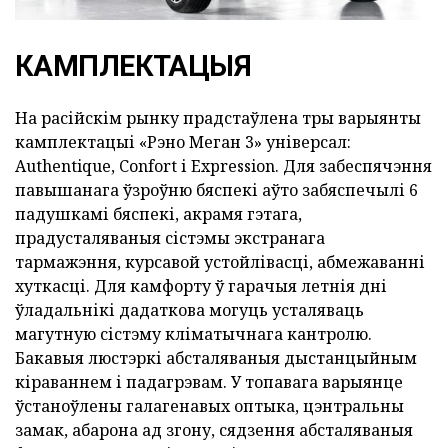
КАМПЛЕКТАЦЫЯ
На расійскім рынку прадстаўлена тры варыянты
камплектацыі «Рэно Меган 3» універсал:
Authentique, Confort і Expression. Для забеспячэння
павышанага ўзроўню бяспекі аўто забяспечылі 6
падушкамі бяспекі, акрамя гэтага,
прадусталяваныя сістэмы экстранага
тармажэння, курсавой устойлівасці, абмежаванні
хуткасці. Для камфорту ў гарачыя летнія дні
ўладальнікі дадаткова могуць усталяваць
магутную сістэму кліматычнага кантролю.
Бакавыя люстэркі абсталяваныя дыстанцыйным
кіраваннем і падагрэвам. У топавага варыянце
ўстаноўлены галагенавых оптыка, цэнтральны
замак, абарона ад згону, сядзення абсталяваныя