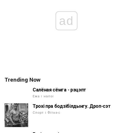
ad
Trending Now
Салёная сёмга - рэцэпт
Ежа і напоі
Трохі пра бодзібілдынгу. Дроп-сэт
Спорт і Фітнэс