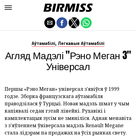
,
Аўтамабілі
Легкавыя Аўтамабілі
Агляд Мадэлі "Рэно Меган 3"
Універсал
Першы «Рэно Меган» універсал з'явіўся ў 1999
годзе. Зборка французскага аўтамабіля
праводзілася ў Турцыі. Новая мадэль шмат у чым
капіявалі седан гэтай лінейкі. Рухавікі і
камплектацыя зусім не змяніліся. Аднак менавіта
з з'яўленнем ўніверсала мадэль Renault Megane
стала лідэрам па продажах на ўсіх рынках свету.