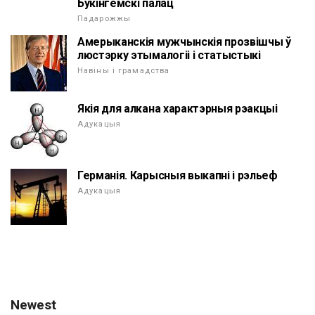
Букінгемскі палац
Падарожжы
Амерыканскія мужчынскія прозвішчы ў
люстэрку этымалогіі і статыстыкі
Навіны і грамадства
Якія для алкана характэрныя рэакцыі
Адукацыя
Германія. Карысныя выкапні і рэльеф
Адукацыя
Newest