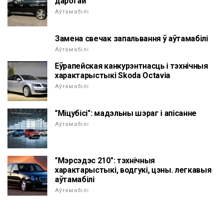
дарогай
Аўтамабілі
Замена свечак запальвання ў аўтамабілі
Аўтамабілі
Еўрапейская канкурэнтнасць і тэхнічныя
характарыстыкі Skoda Octavia
Аўтамабілі
"Міцубісі": мадэльны шэраг і апісанне
Аўтамабілі
"Мэрсэдэс 210": тэхнічныя
характарыстыкі, водгукі, цэны. легкавыя
аўтамабілі
Аўтамабілі