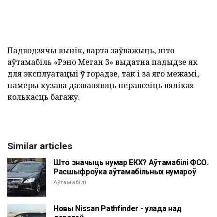
Падводзячы вынік, варта заўважыць, што
аўтамабіль «Рэно Меган 3» выдатна падыдзе як
для эксплуатацыі ў горадзе, так і за яго межамі,
памеры кузава дазваляюць перавозіць вялікая
колькасць багажу.
Similar articles
Што значыць нумар ЕКХ? Аўтамабілі ФСО.
Расшыфроўка аўтамабільных нумароў
Аўтамабілі
Новы Nissan Pathfinder - улада над