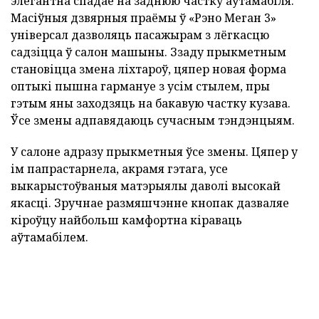
элегантна спадае на заднюю частку аўтамабіля.
Масіўныя дзвярныя праёмы ў «Рэно Меган 3»
універсал дазволяць пасажырам з лёгкасцю
садзіцца ў салон машыны. Ззаду прыкметным
становіцца змена ліхтароў, цяпер новая форма
оптыкі пышна гармануе з усім стылем, пры
гэтым яны заходзяць на бакавую частку кузава.
Ўсе змены адпавядаюць сучасным тэндэнцыям.
У салоне адразу прыкметныя ўсе змены. Цяпер у
ім папрастарнела, акрамя гэтага, усе
выкарыстоўваныя матэрыялы даволі высокай
якасці. Зручнае размяшчэнне кнопак дазваляе
кіроўцу найбольш камфортна кіраваць
аўтамабілем.