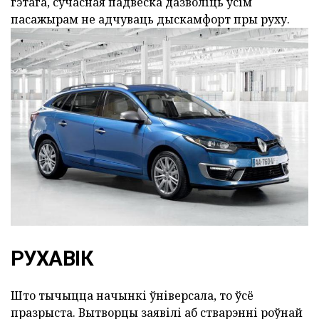
гэтага, сучасная падвеска дазволіць усім
пасажырам не адчуваць дыскамфорт пры руху.
РУХАВІК
Што тычыцца начынкі ўніверсала, то ўсё
празрыста. Вытворцы заявілі аб стварэнні роўнай