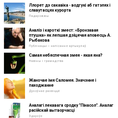
Ллорет дэ сакавіка - водгукі аб гатэлях і
славутасцях курорта
Падарожжы
Аналіз і кароткі змест: «Бронзавая
птушка» як лепшая дзіцячая аповесць А.
Рыбакова
Публікацыі і напісанне артыкулаў
Самая небяспечная змея - якая яна?
Навіны і грамадства
Жаночае імя Саломея. Значэнне і
паходжанне
Духоўнае развіццё
Аналагі лекавага сродку "Пінасол". Аналаг
расійскай вытворчасці
Здароўе