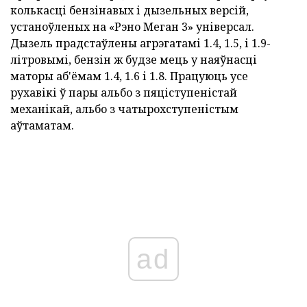
колькасці бензінавых і дызельных версій,
устаноўленых на «Рэно Меган 3» універсал.
Дызель прадстаўлены агрэгатамі 1.4, 1.5, і 1.9-
літровымі, бензін ж будзе мець у наяўнасці
маторы аб'ёмам 1.4, 1.6 і 1.8. Працуюць усе
рухавікі ў пары альбо з пяціступеністай
механікай, альбо з чатырохступеністым
аўтаматам.
ad