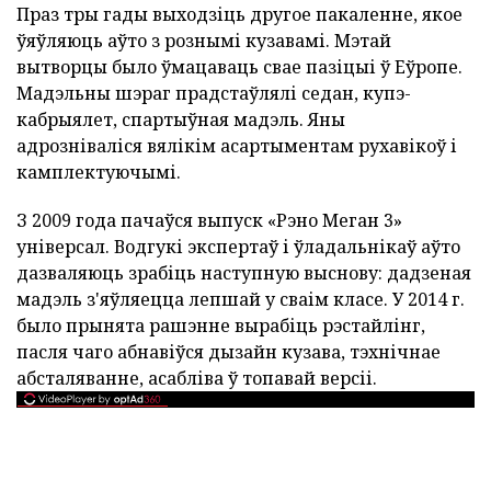
Праз тры гады выходзіць другое пакаленне, якое
ўяўляюць аўто з рознымі кузавамі. Мэтай
вытворцы было ўмацаваць свае пазіцыі ў Еўропе.
Мадэльны шэраг прадстаўлялі седан, купэ-
кабрыялет, спартыўная мадэль. Яны
адрозніваліся вялікім асартыментам рухавікоў і
камплектуючымі.
З 2009 года пачаўся выпуск «Рэно Меган 3»
універсал. Водгукі экспертаў і ўладальнікаў аўто
дазваляюць зрабіць наступную выснову: дадзеная
мадэль з'яўляецца лепшай у сваім класе. У 2014 г.
было прынята рашэнне вырабіць рэстайлінг,
пасля чаго абнавіўся дызайн кузава, тэхнічнае
абсталяванне, асабліва ў топавай версіі.