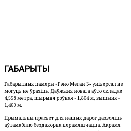
ГАБАРЫТЫ
Габарытныя памеры «Рэно Меган 3» універсал не
могуць не ўразіць. Даўжыня новага аўто складае
4,558 метра, шырыня роўная - 1,804 м, вышыня -
1,469 м.
Прымальны прасвет для нашых дарог дазволіць
аўтамабілю бездакорна перамяшчацца. Акрамя