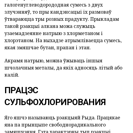
галогенуглеводорододная сумесь з двух
злучэнняў, то пры кандэнсацыі іх размоваў
ўтвараюцца тры розных прадукту. Прыкладам
такой рэакцыі алкана можа служыць
узаемадзеянне натрыю з хлорметаном і
хлорэтаном. На выхадзе атрымліваецца сумесь,
якая змяшчае бутан, прапан і этан.
Акрамя натрыю, можна ўжываць іншыя
шчолачныя металы, да якіх адносяць літый або
калій.
ПРАЦЭС
СУЛЬФОХЛОРИРОВАНИЯ
Яго яшчэ называюць рэакцыяй Рыда. Працякае
яна па прынцыпе свободнорадикального
замяшчэння. Гэта характэрны тып рэакцыі