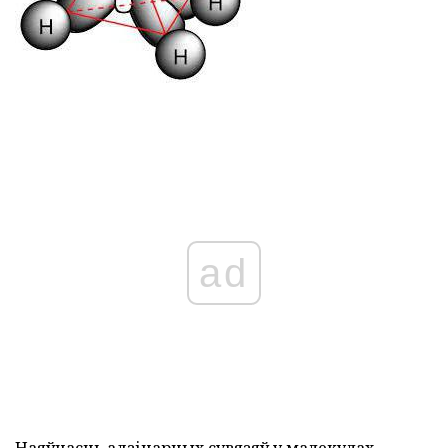
ad
Наяўнасць адзінарных сувязяў у малекулах