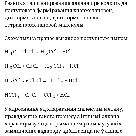
Рэакцыя галогенирования алкана прыводзіць да
паступовага фарміравання хлорметановой,
дихлорметановой, трихлорметановой і
тетрахлорметановой малекулы.
Схематычна працэс выглядае наступным чынам:
H
C + Cl: Cl → H
CCl + HCl,
4
3
H
CCl + Cl: Cl → H
CCl
+ HCl,
3
2
2
H
CCl
+ Cl: Cl → HCCl
+ HCl,
2
2
3
HCCl
+ Cl: Cl → CCl
+ HCl.
3
4
У адрозненне ад хларавання малекулы метану,
правядзенне такога працэсу з іншымі алкана
характарызуецца атрыманнем рэчываў, у якіх
замяшчэнне вадароду адбываецца не ў аднаго