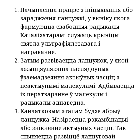
Пачынаецца працэс з ініцыявання або
зараджэння ланцужкі, у выніку якога
фармуюцца свабодныя радыкалы.
Каталізатарамі служаць крыніцы
святла ультрафіялетавага і
награванне.
Затым развіваецца ланцужок, у якой
ажыццяўляюцца паслядоўныя
ўзаемадзеяння актыўных часціц з
неактыўнымі малекуламі. Адбываецца
іх ператварэнне ў малекулы і
радыкалы адпаведна.
Канчатковым этапам будзе абрыў
ланцужка. Назіраецца рэкамбінацыі
або знікненне актыўных часціц. Так
спыняецца развіццё ланцуговай