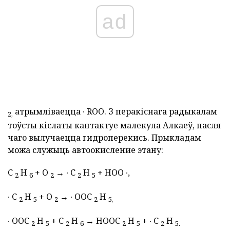
ad
атрымліваецца ∙ ROO. З перакіснага радыкалам
2,
тоўсты кіслаты кантактуе малекула Алкаеў, пасля
чаго вылучаецца гидроперекись. Прыкладам
можа служыць автоокисление этану:
C
H
+ O
→ ∙ C
H
+ HOO ∙,
2
6
2
2
5
∙ C
H
+ O
→ ∙ OOC
H
2
5
2
2
5,
∙ OOC
H
+ C
H
→ HOOC
H
+ ∙ C
H
2
5
2
6
2
5
2
5.