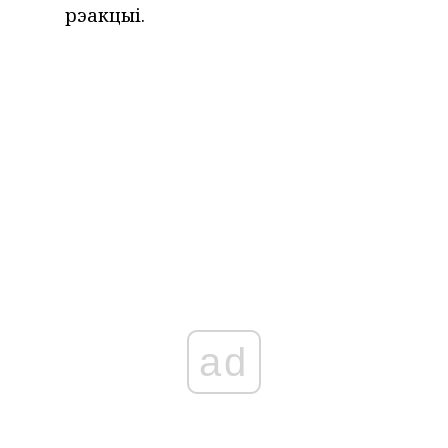
рэакцыі.
ad