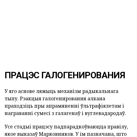
ПРАЦЭС ГАЛОГЕНИРОВАНИЯ
У яго аснове ляжыць механізм радыкальнага
тыпу. Рэакцыя галогенирования алкана
праходзіць пры апрамяненні ўльтрафіялетам і
награванні сумесі з галагенаў і вуглевадародаў.
Усе стадыі працэсу падпарадкоўваюцца правілу,
якое выказаў Марковников. У ім пазначана, што