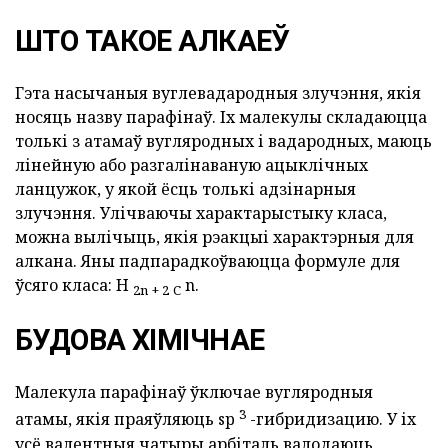
ШТО ТАКОЕ АЛКАЕЎ
Гэта насычаныя вуглевадародныя злучэння, якія
носяць назву парафінаў. Іх малекулы складаюцца
толькі з атамаў вугляродных і вадародных, маюць
лінейную або разгалінаваную ацыклічных
ланцужок, у якой ёсць толькі адзінарныя
злучэння. Улічваючы характарыстыку класа,
можна вылічыць, якія рэакцыі характэрныя для
алкана. Яны падпарадкоўваюцца формуле для
ўсяго класа: H
n.
2n + 2
C
БУДОВА ХІМІЧНАЕ
Малекула парафінаў ўключае вугляродныя
3
атамы, якія праяўляюць sp
-гибридизацию. У іх
усё валентныя чатыры арбіталь валодаюць