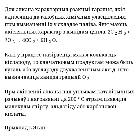
Для алкана характэрныя рэакцыі гарэння, якія
адносяцца да галоўных хімічных уласцівасцях,
пры вызначэнні іх у складзе паліва. Яны маюць
акісляльных характар з выкідам цяпла: 2C
H
+
2
6
7O
→ 4CO
+ 6H
O.
2
2
2
Калі ў працэсе назіраецца малая колькасць
кіслароду, то канчатковым прадуктам можа быць
вугаль або вугляроду двухвалентным аксід, што
вызначаецца канцэнтрацыяй O
2.
Пры акісленні алкана пад уплывам каталітычных
рэчываў і награванні да 200 ° C атрымліваюцца
малекулы спірту, альдэгіду або карбоновой
кіслаты.
Прыклад з Этан: