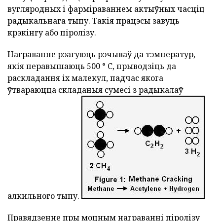
вугляродных і фарміраваннем актыўных часціц
радыкальнага тыпу. Такія працэсы завуць
крэкінгу або піролізу.
Награванне рэагуюць рэчываў да тэмператур,
якія перавышаюць 500 ° C, прыводзіць да
раскладання іх малекул, падчас якога
ўтвараюцца складаныя сумесі з радыкалаў
алкильного тыпу.
Правядзенне пры моцным награванні піролізу