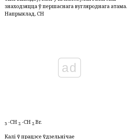
знаходзяцца ў першаснага вугляроднага атама.
Напрыклад, CH
ad
-CH
-CH
Br.
3
2
2
Калі ў працэсе ўдзельнічае