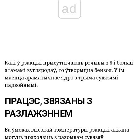
ad
Калі ў рэакцыі прысутнічаюць рэчывы з 6 і больш
атамамі вугляродаў, то ўтворыцца бензол. У ім
маецца араматычнае ядро з трыма сувязямі
падвойнымі.
ПРАЦЭС, ЗВЯЗАНЫ З
РАЗЛАЖЭННЕМ
Ва ўмовах высокай тэмпературы рэакцыі алкана
могуць праходзіць з разрывам сувязяў