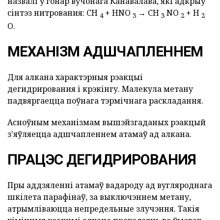
назвалі ў гонар вучонага Канавалава, які адкрыў
сінтэз нитрования: CH
+ HNO
→ CH
NO
+ H
4
3
3
2
2
O.
МЕХАНІЗМ АДШЧАПЛЕННЕМ
Для алкана характэрныя рэакцыі
дегидрирования і крэкінгу. Малекула метану
падвяргаецца поўнага тэрмічнага раскладання.
Асноўным механізмам вышэйзгаданых рэакцый
з'яўляецца адшчапленнем атамаў ад алкана.
ПРАЦЭС ДЕГИДРИРОВАНИЯ
Пры аддзяленні атамаў вадароду ад вугляроднага
шкілета парафінаў, за выключэннем метану,
атрымліваюцца непредельные злучэння. Такія