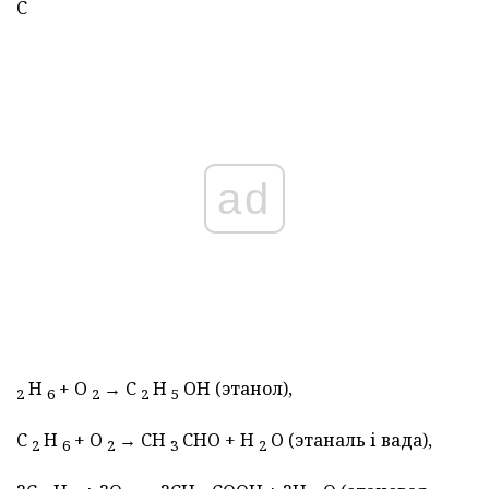
C
ad
H
+ O
→ C
H
OH (этанол),
2
6
2
2
5
C
H
+ O
→ CH
CHO + H
O (этаналь і вада),
2
6
2
3
2