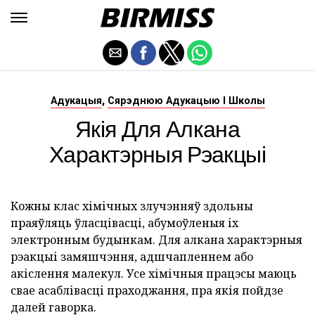
,
Адукацыя
Сярэднюю Адукацыю І Школы
Якія Для Алкана
Характэрныя Рэакцыі
Кожны клас хімічных злучэнняў здольны
праяўляць ўласцівасці, абумоўленыя іх
электронным будынкам. Для алкана характэрныя
рэакцыі замяшчэння, адшчапленнем або
акіслення малекул. Усе хімічныя працэсы маюць
свае асаблівасці праходжання, пра якія пойдзе
далей гаворка.