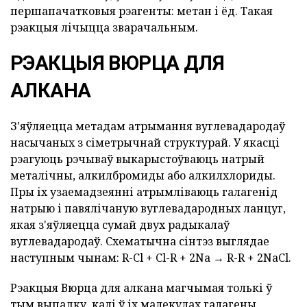
першапачатковыя рэагенты: метан і ёд. Такая
рэакцыя лічыцца зварачальным.
РЭАКЦЫЯ ВЮРЦА ДЛЯ
АЛКАНА
З'яўляецца метадам атрымання вуглевадародаў
насычаных з сіметрычнай структурай. У якасці
рэагуюць рэчываў выкарыстоўваюць натрый
металічны, алкилбромиды або алкилхлориды.
Пры іх узаемадзеянні атрымліваюць галагенід
натрыю і павялічаную вуглевадародных ланцуг,
якая з'яўляецца сумай двух радыкалаў
вуглевадародаў. Схематычна сінтэз выглядае
наступным чынам: R-Cl + Cl-R + 2Na → R-R + 2NaCl.
Рэакцыя Вюрца для алкана магчымая толькі ў
тым выпадку, калі ў іх малекулах галагены