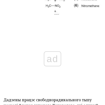
ad
Дадзены працэс свободнорадикального тыпу