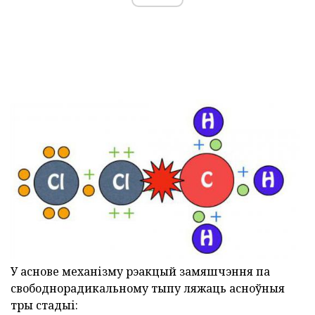
У аснове механізму рэакцый замяшчэння па
свободнорадикальному тыпу ляжаць асноўныя
тры стадыі: