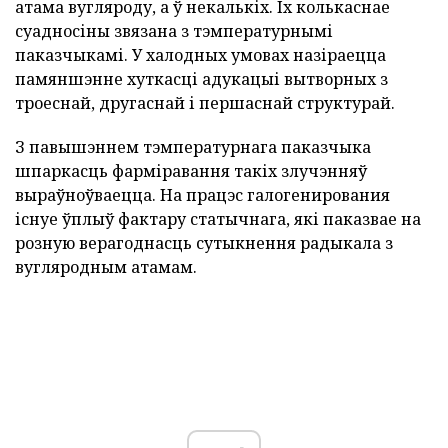
атама вугляроду, а ў некалькіх. Іх колькаснае
суадносіны звязана з тэмпературнымі
паказчыкамі. У халодных умовах назіраецца
памяншэнне хуткасці адукацыі вытворных з
троеснай, другаснай і першаснай структурай.
З павышэннем тэмпературнага паказчыка
шпаркасць фарміравання такіх злучэнняў
выраўноўваецца. На працэс галогенирования
існуе ўплыў фактару статычнага, які паказвае на
розную верагоднасць сутыкнення радыкала з
вугляродным атамам.