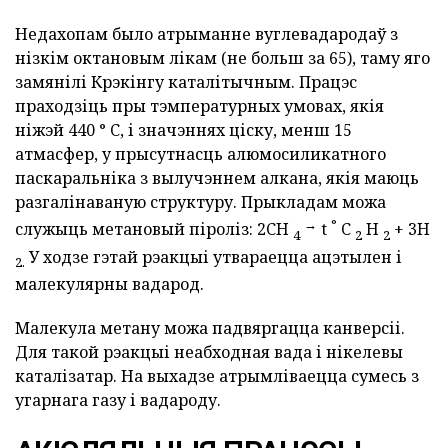
Недахопам было атрыманне вуглевадародаў з
нізкім октановым лікам (не больш за 65), таму яго
замянілі Крэкінгу каталітычным. Працэс
праходзіць пры тэмпературных умовах, якія
ніжэй 440 ° C, і значэннях ціску, менш 15
атмасфер, у прысутнасць алюмосиликатного
паскаральніка з вылучэннем алкана, якія маюць
разгалінаваную структуру. Прыкладам можа
→
°
служыць метановый піроліз: 2CH
t
C
H
+ 3H
4
2
2
У ходзе гэтай рэакцыі утвараецца ацэтылен і
2.
малекулярны вадарод.
Малекула метану можа падвяргацца канверсіі.
Для такой рэакцыі неабходная вада і нікелевы
каталізатар. На выхадзе атрымліваецца сумесь з
угарнага газу і вадароду.