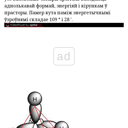
аднолькавай формай, энергіяй і кірункам ў
прасторы. Памер кута паміж энергетычнымі
ўзроўнямі складае 109 ° і 28 '.
ad