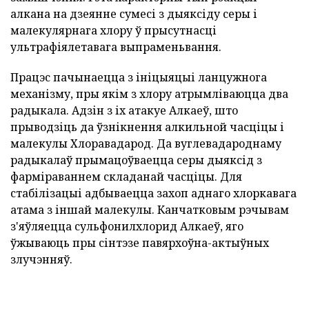
алкана на дзеянне сумесі з дыяксіду серы і
малекулярнага хлору ў прысутнасці
ультрафіялетавага выпраменьвання.
Працэс пачынаецца з ініцыяцыі ланцужнога
механізму, пры якім з хлору атрымліваюцца два
радыкала. Адзін з іх атакуе Алкаеў, што
прыводзіць да ўзнікнення алкильной часціцы і
малекулы Хлоравадарод. Да вуглевадароднаму
радыкалаў прымацоўваецца серы дыяксід з
фарміраваннем складанай часціцы. Для
стабілізацыі адбываецца захоп аднаго хлоркавага
атама з іншай малекулы. Канчатковым рэчывам
з'яўляецца сульфонилхлорид Алкаеў, яго
ўжываюць пры сінтэзе павярхоўна-актыўных
злучэнняў.