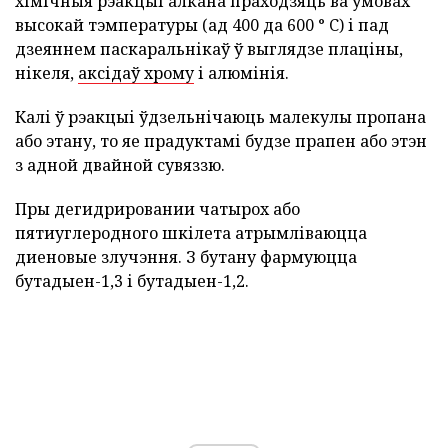
хімічныя рэакцыі алкана праходзяць ва ўмовах
высокай тэмпературы (ад 400 да 600 ° C) і пад
дзеяннем паскаральнікаў ў выглядзе плаціны,
нікеля,
аксідаў хрому
і алюмінія.
Калі ў рэакцыі ўдзельнічаюць малекулы пропана
або этану, то яе прадуктамі будзе прапен або этэн
з адной двайной сувяззю.
Пры дегидрировании чатырох або
пятиуглеродного шкілета атрымліваюцца
диеновые злучэння. З бутану фармуюцца
бутадыен-1,3 і бутадыен-1,2.