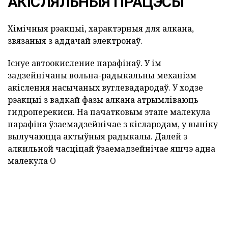
АКІСЛЯЛЬНЫЯ ПРАЦЭСЫ
Хімічныя рэакцыі, характэрныя для алкана,
звязаныя з аддачай электронаў.
Існуе автоокисление парафінаў. У ім
задзейнічаны вольна-радыкальны механізм
акіслення насычаных вуглевадародаў. У ходзе
рэакцыі з вадкай фазы алкана атрымліваюць
гидроперекиси. На пачатковым этапе малекула
парафіна ўзаемадзейнічае з кіслародам, у выніку
вылучаюцца актыўныя радыкалы. Далей з
алкильной часціцай ўзаемадзейнічае яшчэ адна
малекула O