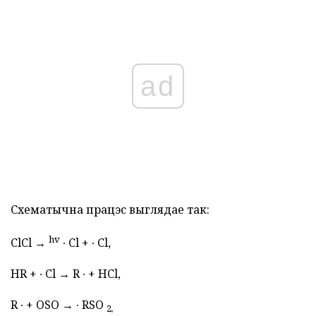
ad
Схематычна працэс выглядае так:
hv
ClCl →
∙ Cl + ∙ Cl,
HR + ∙ Cl → R ∙ + HCl,
R ∙ + OSO → ∙ RSO
2,