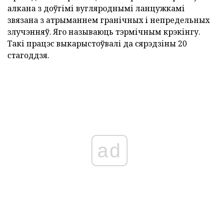
алкана з доўгімі вугляроднымі ланцужкамі
звязана з атрыманнем гранічных і непредельных
злучэнняў. Яго называюць тэрмічным крэкінгу.
Такі працэс выкарыстоўвалі да сярэдзіны 20
стагоддзя.
ad