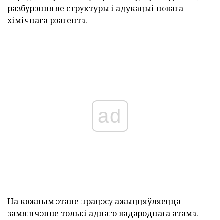
разбурэння яе структуры і адукацыі новага
хімічнага рэагента.
ad
На кожным этапе працэсу ажыццяўляецца
замяшчэнне толькі аднаго вадароднага атама.