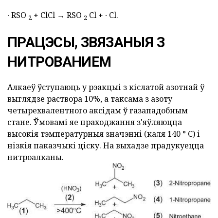
∙ RSO
+ ClCl → RSO
Cl + ∙ Cl.
2
2
ПРАЦЭСЫ, ЗВЯЗАНЫЯ З
НИТРОВАНИЕМ
Алкаеў ўступаюць у рэакцыі з кіслатой азотнай ў
выглядзе раствора 10%, а таксама з азоту
четырехвалентного аксідам ў газападобным
стане. Ўмовамі яе праходжання з'яўляюцца
высокія тэмпературныя значэнні (каля 140 ° C) і
нізкія паказчыкі ціску. На выхадзе прадукуецца
нитроалканы.