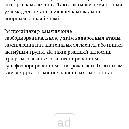
рэакцыі замяшчэння. Такія рэчываў не здольныя
ўзаемадзейнічаць з малекуламі вады ці
апорнымі зарад іёнамі.
Ім прылічаюць замяшчэнне
свободнорадикальное, у якім вадародныя атамы
замяняюцца на галагенавыя элементы або іншыя
актыўныя групы. Да такіх рэакцый адносяць
працэсы, звязаныя з галогенированием,
сульфохлорированием і нитрованием. Іх вынікам
з'яўляецца атрыманне алкановых вытворных.
ad