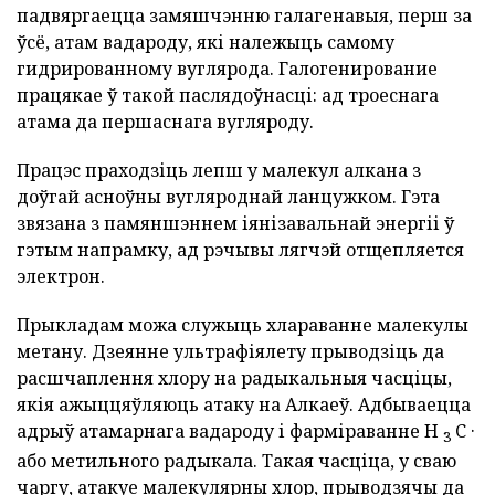
падвяргаецца замяшчэнню галагенавыя, перш за
ўсё, атам вадароду, які належыць самому
гидрированному вуглярода. Галогенирование
працякае ў такой паслядоўнасці: ад троеснага
атама да першаснага вугляроду.
Працэс праходзіць лепш у малекул алкана з
доўгай асноўны вугляроднай ланцужком. Гэта
звязана з памяншэннем іянізавальнай энергіі ў
гэтым напрамку, ад рэчывы лягчэй отщепляется
электрон.
Прыкладам можа служыць хлараванне малекулы
метану. Дзеянне ультрафіялету прыводзіць да
расшчаплення хлору на радыкальныя часціцы,
якія ажыццяўляюць атаку на Алкаеў. Адбываецца
адрыў атамарнага вадароду і фарміраванне H
C ·
3
або метильного радыкала. Такая часціца, у сваю
чаргу, атакуе малекулярны хлор, прыводзячы да