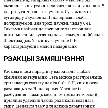
вызначае, якія рэакцыі характэрныя для алкана. У
іх прысутнічаюць σ-злучэння. Сувязь паміж
вугляроду з'яўляецца Непалярныя і слаба
поляризуемой, яна трохі даўжэй, чым у C-H.
Таксама назіраецца зрушэнне электроннай
шчыльнасці да вугляроднага атаму, як найбольш
Электраадмо. У выніку злучэнне C-H
характарызуецца малой палярнасцю.
РЭАКЦЫІ ЗАМЯШЧЭННЯ
Рэчывы класа парафінаў валодаюць слабай
хімічнай актыўнасцю. Гэта можна растлумачыць
трываласцю сувязяў паміж C-C і C-H, якія цяжка
разарваць з-за Непалярныя. У аснове іх
разбурэння ляжыць механізм гомолитический,
пры якім удзельнічаюць радыкалы вольнага
тыпу. Менавіта таму для алкана характэрныя