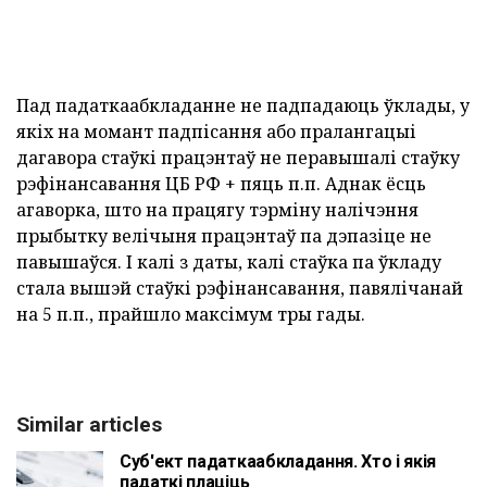
Пад падаткаабкладанне не падпадаюць ўклады, у
якіх на момант падпісання або пралангацыі
дагавора стаўкі працэнтаў не перавышалі стаўку
рэфінансавання ЦБ РФ + пяць п.п. Аднак ёсць
агаворка, што на працягу тэрміну налічэння
прыбытку велічыня працэнтаў па дэпазіце не
павышаўся. І калі з даты, калі стаўка па ўкладу
стала вышэй стаўкі рэфінансавання, павялічанай
на 5 п.п., прайшло максімум тры гады.
Similar articles
Суб'ект падаткаабкладання. Хто і якія
падаткі плаціць