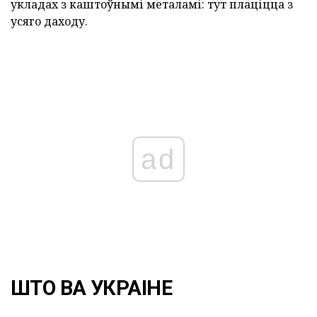
укладах з каштоўнымі металамі: тут плаціцца з
усяго даходу.
ad
ШТО ВА УКРАІНЕ