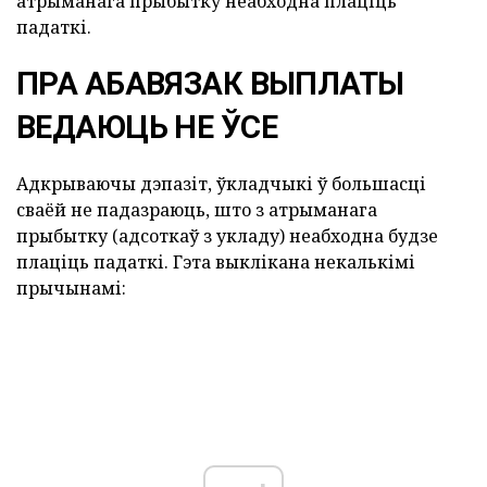
атрыманага прыбытку неабходна плаціць
падаткі.
ПРА АБАВЯЗАК ВЫПЛАТЫ
ВЕДАЮЦЬ НЕ ЎСЕ
Адкрываючы дэпазіт, ўкладчыкі ў большасці
сваёй не падазраюць, што з атрыманага
прыбытку (адсоткаў з укладу) неабходна будзе
плаціць падаткі. Гэта выклікана некалькімі
прычынамі: