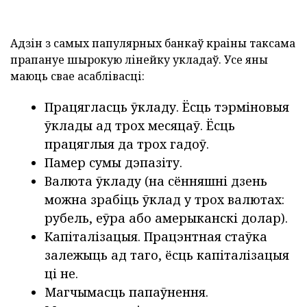
Адзін з самых папулярных банкаў краіны таксама
прапануе шырокую лінейку укладаў. Усе яны
маюць свае асаблівасці:
Працягласць ўкладу. Ёсць тэрміновыя
ўклады ад трох месяцаў. Ёсць
працяглыя да трох гадоў.
Памер сумы дэпазіту.
Валюта ўкладу (на сённяшні дзень
можна зрабіць ўклад у трох валютах:
рубель, еўра або амерыканскі долар).
Капіталізацыя. Працэнтная стаўка
залежыць ад таго, ёсць капіталізацыя
ці не.
Магчымасць папаўнення.