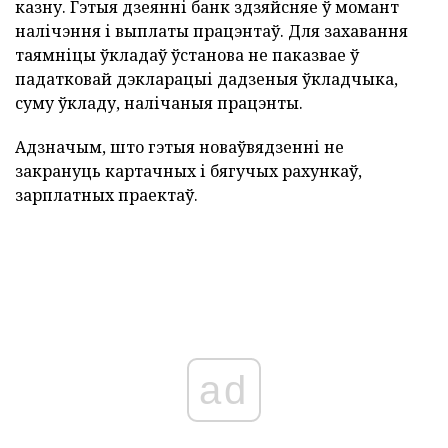
казну. Гэтыя дзеянні банк здзяйсняе ў момант
налічэння і выплаты працэнтаў. Для захавання
таямніцы ўкладаў ўстанова не паказвае ў
падатковай дэкларацыі дадзеныя ўкладчыка,
суму ўкладу, налічаныя працэнты.
Адзначым, што гэтыя новаўвядзенні не
закрануць картачных і бягучых рахункаў,
зарплатных праектаў.
ad