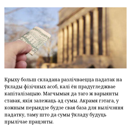
Крыху больш складана разлічваецца падатак на
ўклады фізічных асоб, калі ён прадугледжвае
капіталізацыю. Магчымыя да таго ж варыянты
ставак, якія залежаць ад сумы. Акрамя гэтага, у
кожным перыядзе будзе свая база для вылічэння
падатку, таму што да сумы ўкладу будуць
прылічае працэнты.