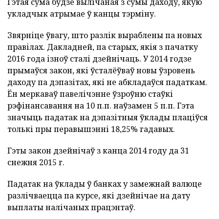
Гэтая сума будзе вылічаная з сумы даходу, якую
укладчык атрымае ў канцы тэрміну.
Звярніце ўвагу, што разлік выраблены па новых
правілах. Дакладней, па старых, якія з пачатку
2016 года ізноў сталі дзейнічаць. У 2014 годзе
прымаўся закон, які ўсталёўваў новы ўзровень
даходу па дэпазітах, які не абкладаўся падаткам.
Ён меркаваў павелічэнне ўзроўню стаўкі
рэфінансавання на 10 п.п. наўзамен 5 п.п. Гэта
значыць падатак на дэпазітныя ўклады плаціўся
толькі пры перавышэнні 18,25% гадавых.
Гэты закон дзейнічаў з канца 2014 году да 31
снежня 2015 г.
Падатак на ўклады ў банках у замежнай валюце
разлічваецца па курсе, які дзейнічае на дату
выплаты налічаных працэнтаў.