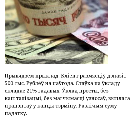
Прывядзём прыклад. Кліент размясціў дэпазіт
500 тыс. Рублёў на паўгода. Стаўка па ўкладу
складае 21% гадавых. Ўклад просты, без
капіталізацыі, без магчымасці узносаў, выплата
працэнтаў у канцы тэрміну. Разлічым суму
падатку.