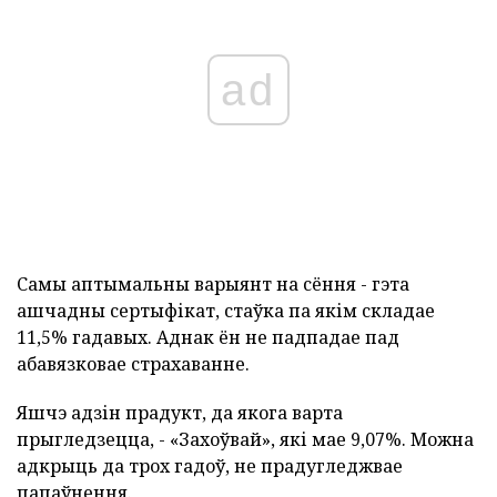
ad
Самы аптымальны варыянт на сёння - гэта
ашчадны сертыфікат, стаўка па якім складае
11,5% гадавых. Аднак ён не падпадае пад
абавязковае страхаванне.
Яшчэ адзін прадукт, да якога варта
прыгледзецца, - «Захоўвай», які мае 9,07%. Можна
адкрыць да трох гадоў, не прадугледжвае
папаўнення.