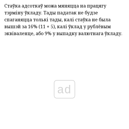
Стаўка адсоткаў можа мяняцца на працягу
тэрміну ўкладу. Тады падатак не будзе
спаганяцца толькі тады, калі стаўка не была
вышэй за 16% (11 + 5), калі ўклад у рублёвым
эквіваленце, або 9% у выпадку валютнага ўкладу.
ad