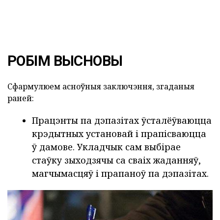
РОБІМ ВЫСНОВЫ
Сфармулюем асноўныя заключэння, згаданыя
раней:
Працэнты па дэпазітах ўсталёўваюцца
крэдытных установай і прапісваюцца
ў дамове. Укладчык сам выбірае
стаўку зыходзячы са сваіх жаданняў,
магчымасцяў і прапаноў па дэпазітах.