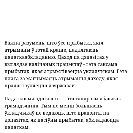
Важна разумець, што ўсе прыбыткі, якія
атрыманы ў гэтай краіне, падлягаюць
падаткаабкладанню. Даход па дэпазітах у
выглядзе налічаных працэнтаў - гэта таксама
прыбытак, якая атрымліваецца укладчыкам. Гэта
плата за магчымасць атрымання даходу, якая
прадастаўляецца дзяржавай.
Падатковыя адлічэнні - гэта ганаровы абавязак
грамадзяніна. Тым не менш большасць
ўкладчыкаў не ведаюць, што працэнты па
дэпазітах, як пасіўны прыбытак, абкладаюцца
падаткам.