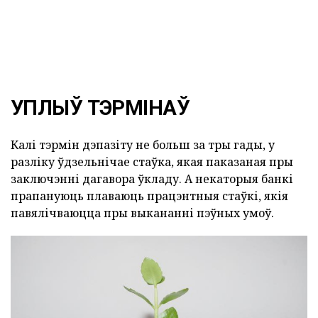
УПЛЫЎ ТЭРМІНАЎ
Калі тэрмін дэпазіту не больш за тры гады, у
разліку ўдзельнічае стаўка, якая паказаная пры
заключэнні дагавора ўкладу. А некаторыя банкі
прапануюць плаваюць працэнтныя стаўкі, якія
павялічваюцца пры выкананні пэўных умоў.