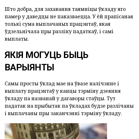
Што добра, для захавання таямніцы ўкладу яго
памер у даведцы не паказваецца. У ёй прапісаная
толькі сума выплачаных працэнтаў, якая
ўдзельнічала пры разліку падаткаў, і самі
выплаты.
ЯКІЯ МОГУЦЬ БЫЦЬ
ВАРЫЯНТЫ
Самы просты ўклад мае на ўвазе налічэнне і
выплату працэнтаў у канцы тэрміну дзеяння
ўкладу па названай у дагаворы стаўцы. Тут
падатак на прыбытак па ўкладах будзе разлічаны
і выплачаны пры заканчэнні тэрміну ўкладу.