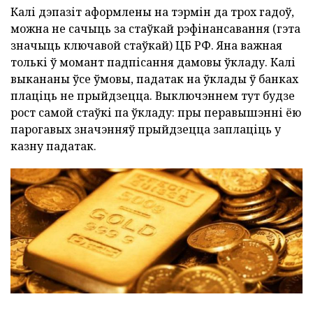
Калі дэпазіт аформлены на тэрмін да трох гадоў,
можна не сачыць за стаўкай рэфінансавання (гэта
значыць ключавой стаўкай) ЦБ РФ. Яна важная
толькі ў момант падпісання дамовы ўкладу. Калі
выкананы ўсе ўмовы, падатак на ўклады ў банках
плаціць не прыйдзецца. Выключэннем тут будзе
рост самой стаўкі па ўкладу: пры перавышэнні ёю
парогавых значэнняў прыйдзецца заплаціць у
казну падатак.