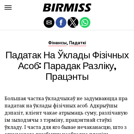
,
Фінансы
Падаткі
Падатак На Ўклады Фізічных
Асоб: Парадак Разліку,
Працэнты
Большая частка ўкладчыкаў не задумваюцца пра
падатак на ўклады фізічных асоб. Адкрыўшы
дэпазіт, кліент чакае атрымаць суму, разлічаную
ім зыходзячы з тэрміну, працэнтнай стаўкі
ўкладу. І часта для яго бывае нечаканасцю, што з