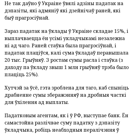
Не так даўно ў Украіне ўвялі адзіны падатак на
дэпазіты, які адмяніў які дзейнічаў раней, які
быў прагрэсіўнай.
Зараз падатак на ўклады ў Украіне складае 15%, і
выплачваецца ён усімі укладчыкамі незалежна
ні ад чаго. Раней стаўка была прагрэсіўнай, і
падатак плаціўся, калі сума ўкладаў перавышала
20 тыс. Грыўняў. З ростам сумы расла і стаўка (з
даходу па ўкладу звыш 1 млн грыўняў трэба было
плаціць 25%).
Хутчэй за ўсё, гэта зроблена для таго, каб спыніць
драбненне сумы зберажэнняў на дробныя часткі
для ўхілення ад выплаты.
Падатковым агентам, як і ў РФ, выступае банк. Ён
самастойна разлічвае суму падатку з дэпазіту
ўкладчыка, робіць неабходныя пералічэння ў