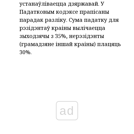
устанаўліваецца дзяржавай. У
Падатковым кодэксе прапісаны
парадак разліку. Сума падатку для
рэзідэнтаў краіны вылічаецца
зыходзячы з 35%, нерэзідэнты
(грамадзяне іншай краіны) плацяць
30%.
ad