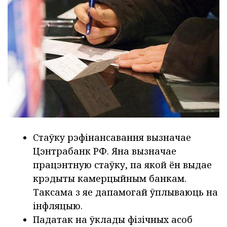
Стаўку рэфінансавання вызначае
Цэнтрабанк РФ. Яна вызначае
працэнтную стаўку, па якой ён выдае
крэдыты камерцыйным банкам.
Таксама з яе дапамогай ўплываюць на
інфляцыю.
Падатак на ўклады фізічных асоб