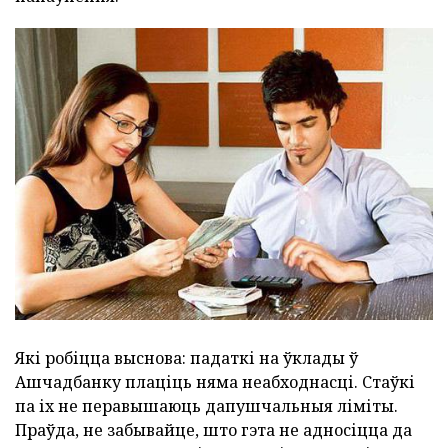
Які робіцца выснова: падаткі на ўклады ў
Ашчадбанку плаціць няма неабходнасці. Стаўкі
па іх не перавышаюць дапушчальныя ліміты.
Праўда, не забывайце, што гэта не адносіцца да