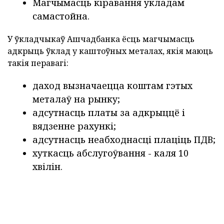
Магчымасць кіравання укладам
самастойна.
У ўкладчыкаў Ашчадбанка ёсць магчымасць
адкрыць ўклад у каштоўных металах, якія маюць
такія перавагі:
даход вызначаецца коштам гэтых
металаў на рынку;
адсутнасць платы за адкрыццё і
вядзенне рахункі;
адсутнасць неабходнасці плаціць ПДВ;
хуткасць абслугоўвання - каля 10
хвілін.