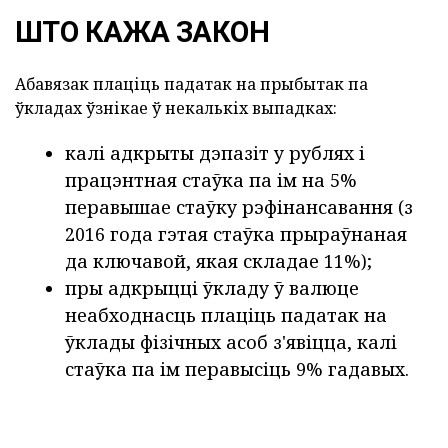
ШТО КАЖА ЗАКОН
Абавязак плаціць падатак на прыбытак па
ўкладах ўзнікае ў некалькіх выпадках:
калі адкрыты дэпазіт у рублях і
працэнтная стаўка па ім на 5%
перавышае стаўку рэфінансавання (з
2016 года гэтая стаўка прыраўнаная
да ключавой, якая складае 11%);
пры адкрыцці ўкладу ў валюце
неабходнасць плаціць падатак на
ўклады фізічных асоб з'явіцца, калі
стаўка па ім перавысіць 9% гадавых.