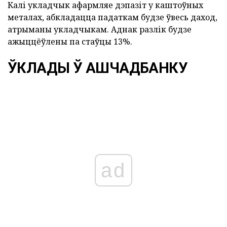
Калі укладчык афармляе дэпазіт у каштоўных
металах, абкладацца падаткам будзе ўвесь даход,
атрыманы укладчыкам. Аднак разлік будзе
ажыццёўлены па стаўцы 13%.
ЎКЛАДЫ Ў АШЧАДБАНКУ
ad