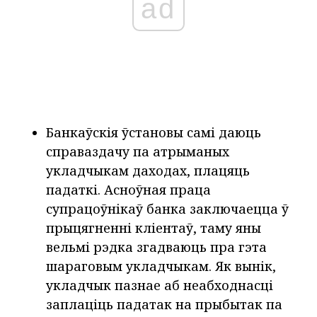
ad
Банкаўскія ўстановы самі даюць
справаздачу па атрыманых
укладчыкам даходах, плацяць
падаткі. Асноўная праца
супрацоўнікаў банка заключаецца ў
прыцягненні кліентаў, таму яны
вельмі рэдка згадваюць пра гэта
шараговым укладчыкам. Як вынік,
укладчык пазнае аб неабходнасці
заплаціць падатак на прыбытак па