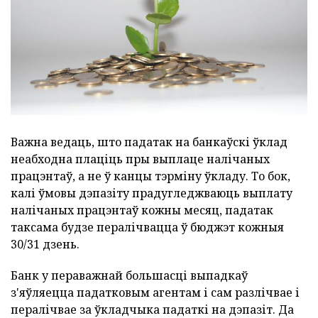
Важна ведаць, што падатак на банкаўскі ўклад
неабходна плаціць пры выплаце налічаных
працэнтаў, а не ў канцы тэрміну ўкладу. То бок,
калі ўмовы дэпазіту прадугледжваюць выплату
налічаных працэнтаў кожны месяц, падатак
таксама будзе пералічвацца ў бюджэт кожныя
30/31 дзень.
Банк у пераважнай большасці выпадкаў
з'яўляецца падатковым агентам і сам разлічвае і
пералічвае за ўкладчыка падаткі на дэпазіт. Да