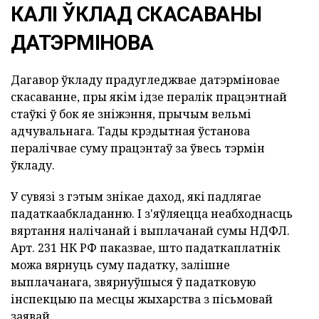
КАЛІ ЎКЛАД СКАСАВАНЫ
ДАТЭРМІНОВА
Дагавор ўкладу прадугледжвае датэрміновае
скасаванне, пры якім ідзе пералік працэнтнай
стаўкі ў бок яе зніжэння, прычым вельмі
адчувальнага. Тады крэдытная ўстанова
пералічвае суму працэнтаў за ўвесь тэрмін
ўкладу.
У сувязі з гэтым знікае даход, якi падлягае
падаткаабкладанню. І з'яўляецца неабходнасць
вяртання налічанай і выплачанай сумы НДФЛ.
Арт. 231 НК РФ паказвае, што падаткаплатнік
можа вярнуць суму падатку, залішне
выплачанага, звярнуўшыся ў падатковую
інспекцыю па месцы жыхарства з пісьмовай
заявай.