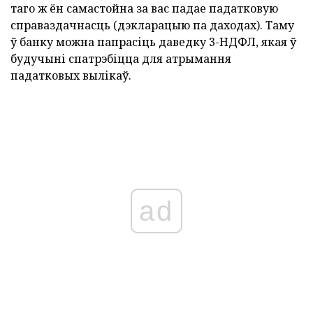
таго ж ён самастойна за вас падае падатковую
справаздачнасць (дэкларацыю па даходах). Таму
ў банку можна папрасіць даведку 3-НДФЛ, якая ў
будучыні спатрэбіцца для атрымання
падатковых вылікаў.
ad