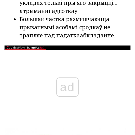
ўкладах толькі пры яго закрыцці і
атрыманні адсоткаў.
Большая частка размяшчаюцца
прыватнымі асобамі сродкаў не
трапляе пад падаткаабкладанне.
ad