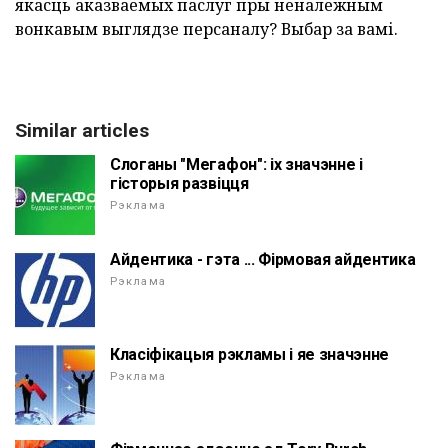
якасць аказваемых паслуг пры неналежным
вонкавым выглядзе персаналу? Выбар за вамі.
Similar articles
Слоганы "Мегафон": іх значэнне і
гісторыя развіцця
Рэклама
Айдентика - гэта ... Фірмовая айдентика
Рэклама
Класіфікацыя рэкламы і яе значэнне
Рэклама