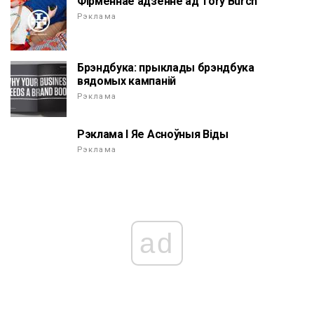
Фірменнае адзенне ад Tory Burch
Рэклама
Брэндбука: прыклады брэндбука
вядомых кампаній
Рэклама
Рэклама І Яе Асноўныя Віды
Рэклама
ad