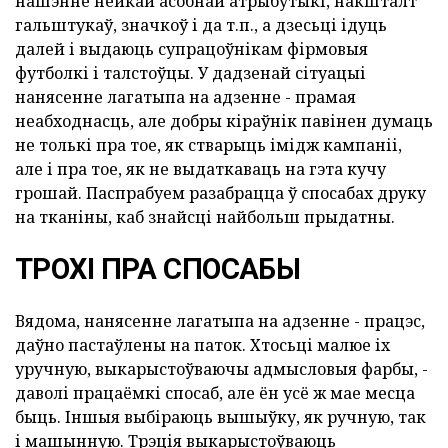
нашэнне нейкай асобнай атрыбутыкі, накшталт
гальштукаў, значкоў і да т.п., а дзесьці ідуць
далей і выдаюць супрацоўнікам фірмовыя
футболкі і талстоўцы. У дадзенай сітуацыі
нанясенне лагатыпа на адзенне - прамая
неабходнасць, але добры кіраўнік павінен думаць
не толькі пра тое, як стварыць імідж кампаніі,
але і пра тое, як не выдаткаваць на гэта кучу
грошай. Паспрабуем разабрацца ў спосабах друку
на тканіны, каб знайсці найбольш прыдатны.
ТРОХІ ПРА СПОСАБЫ
Вядома, нанясенне лагатыпа на адзенне - працэс,
даўно пастаўлены на паток. Хтосьці малюе іх
уручную, выкарыстоўваючы адмысловыя фарбы, -
даволі працаёмкі спосаб, але ён усё ж мае месца
быць. Іншыя выбіраюць вышыўку, як ручную, так
і машынную. Трэція выкарыстоўваюць