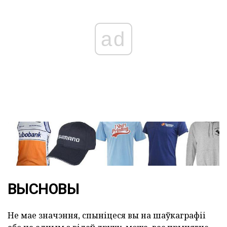
ad
ВЫСНОВЫ
Не мае значэння, спыніцеся вы на шаўкаграфіі