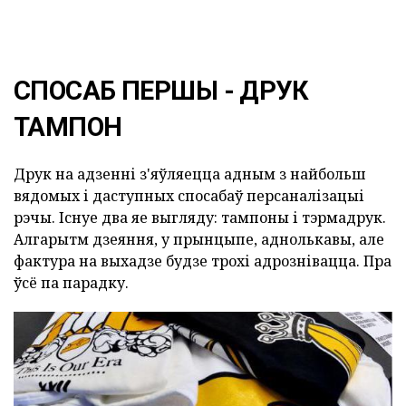
СПОСАБ ПЕРШЫ - ДРУК
ТАМПОН
Друк на адзенні з'яўляецца адным з найбольш
вядомых і даступных спосабаў персаналізацыі
рэчы. Існуе два яе выгляду: тампоны і тэрмадрук.
Алгарытм дзеяння, у прынцыпе, аднолькавы, але
фактура на выхадзе будзе трохі адрознівацца. Пра
ўсё па парадку.