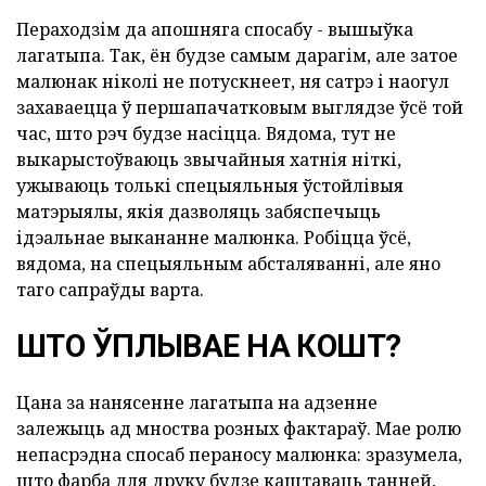
Пераходзім да апошняга спосабу - вышыўка
лагатыпа. Так, ён будзе самым дарагім, але затое
малюнак ніколі не потускнеет, ня сатрэ і наогул
захаваецца ў першапачатковым выглядзе ўсё той
час, што рэч будзе насіцца. Вядома, тут не
выкарыстоўваюць звычайныя хатнія ніткі,
ужываюць толькі спецыяльныя ўстойлівыя
матэрыялы, якія дазволяць забяспечыць
ідэальнае выкананне малюнка. Робіцца ўсё,
вядома, на спецыяльным абсталяванні, але яно
таго сапраўды варта.
ШТО ЎПЛЫВАЕ НА КОШТ?
Цана за нанясенне лагатыпа на адзенне
залежыць ад мноства розных фактараў. Мае ролю
непасрэдна спосаб пераносу малюнка: зразумела,
што фарба для друку будзе каштаваць танней,