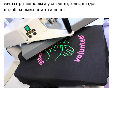
сатрэ пры вонкавым уздзеянні, хоць, па ідэі,
падобны рызыка мінімальны.