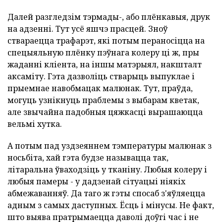
Далей разгледзім тэрмады-, або плёнкавыя, друк
на адзенні. Тут усё яшчэ прасцей. Зноў
ствараецца трафарэт, які потым пераносіцца на
спецыяльную плёнку пэўнага колеру ці ж, пры
жаданні кліента, на іншы матэрыял, накшталт
аксаміту. Гэта дазволіць стварыць выпуклае і
прыемнае навобмацак малюнак. Тут, праўда,
могуць узнікнуць праблемы з выбарам кветак,
але звычайна падобныя цяжкасці вырашаюцца
вельмі хутка.
А потым пад уздзеяннем тэмпературы малюнак з
носьбіта, хай гэта будзе называцца так,
літаральна ўваходзіць у тканіну. Любыя колеру і
любыя памеры - у дадзенай сітуацыі ніякіх
абмежаванняў. Да таго ж гэты спосаб з'яўляецца
адным з самых даступных. Ёсць і мінусы. Не факт,
што выява пратрымаецца даволі доўгі час і не