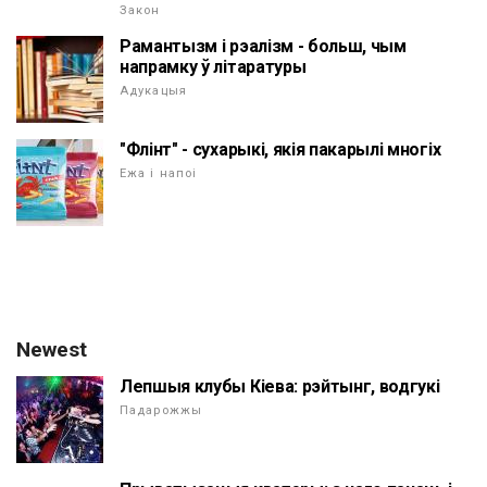
Закон
Рамантызм і рэалізм - больш, чым
напрамку ў літаратуры
Адукацыя
"Флінт" - сухарыкі, якія пакарылі многіх
Ежа і напоі
Newest
Лепшыя клубы Кіева: рэйтынг, водгукі
Падарожжы