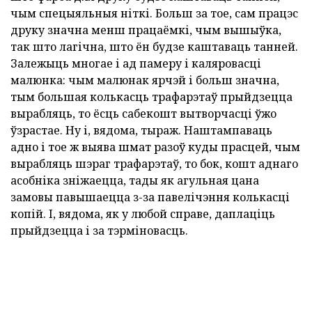
чым спецыяльныя ніткі. Больш за тое, сам працэс
друку значна менш працаёмкі, чым вышыўка,
так што лагічна, што ён будзе каштаваць танней.
Залежыць многае і ад памеру і каляровасці
малюнка: чым малюнак ярчэй і больш значна,
тым большая колькасць трафарэтаў прыйдзецца
вырабляць, то ёсць сабекошт вытворчасці ўжо
ўзрастае. Ну і, вядома, тыраж. Наштампаваць
адно і тое ж выява шмат разоў куды прасцей, чым
вырабляць шэраг трафарэтаў, то бок, кошт аднаго
асобніка зніжаецца, тады як агульная цана
замовы павышаецца з-за павелічэння колькасці
копій. І, вядома, як у любой справе, даплаціць
прыйдзецца і за тэрміновасць.