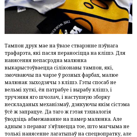
Тампон друк мае на ўвазе стварэнне пэўнага
трафарэта, які пасля пераносіцца на клішэ. Для
нанясення непасрэдна малюнка
выкарыстоўваецца сіліконавы тампон, які,
змочваючы па чарзе ў розных фарбах, малюе
малюнак зыходзячы з клішэ. Гэты спосаб не
вельмі хуткі, ён патрабуе і вырабу клішэ, і
тручэння яго шчолач, і наступную зборку
нескладаных механізмаў, дзякуючы якім сістэма
ўсё ж запрацуе. Да таго ж гэтая тэхналогія
ўводзіць абмежаванне на памер малюнка. Але
адным з пераваг з'яўляецца тое, што магчыма не
толькі нанясенне лагатыпаў на спецвопратку, але