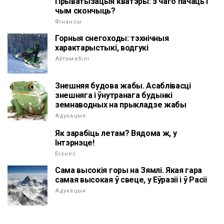
Прыватызацыя кватэры: з чаго пачаць і
чым скончыць?
Фінансы
Горныя снегоходы: тэхнічныя
характарыстыкі, водгукі
Аўтамабілі
Знешняя будова жабы. Асаблівасці
знешняга і ўнутранага будынкі
земнаводных на прыкладзе жабы
Адукацыя
Як зарабіць летам? Вядома ж, у
Інтэрнэце!
Бізнес
Сама высокія горы на Зямлі. Якая гара
самая высокая ў свеце, у Еўразіі і ў Расіі
Адукацыя