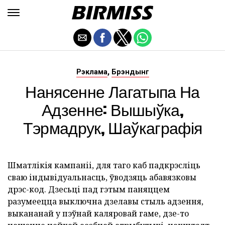
,
Рэклама
Брэндынг
Нанясенне Лагатыпа На
Адзенне: Вышыўка,
Тэрмадрук, Шаўкаграфія
Шматлікія кампаніі, для таго каб падкрэсліць
сваю індывідуальнасць, ўводзяць абавязковы
дрэс-код. Дзесьці пад гэтым паняццем
разумеецца выключна дзелавы стыль адзення,
выкананай у пэўнай каляровай гаме, дзе-то