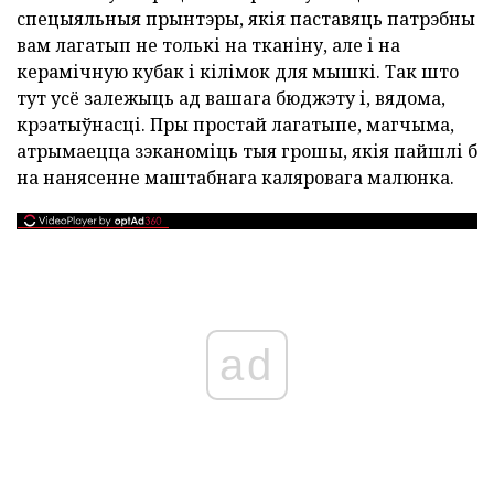
спецыяльныя прынтэры, якія паставяць патрэбны
вам лагатып не толькі на тканіну, але і на
керамічную кубак і кілімок для мышкі. Так што
тут усё залежыць ад вашага бюджэту і, вядома,
крэатыўнасці. Пры простай лагатыпе, магчыма,
атрымаецца зэканоміць тыя грошы, якія пайшлі б
на нанясенне маштабнага каляровага малюнка.
ad