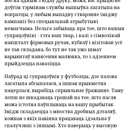
або на адным з відаў друку, можа, вас прыцягне
доўгім тэрмінам службы вышыўка лагатыпа на
вопратцы, у любым выпадку стварэнне іміджу
кампаніі без спецыяльнай атрыбутыкі
немагчыма. Нельга забываць пра тое, што вашыя
супрацоўнікі - гэта ваш твар, і калі з сімволікай
накшталт фірмовых ручак, кубкаў і візітовак усё
не так складана, бо тут не так ужо шмат
варыянтаў нанясення малюнка, то з адзеннем
прыйдзецца павазіцца.
Наўрад ці супрацоўнік у футболцы, дзе палова
лагатыпа абсыпалася, а іншая прыкметна
пацерлася, вырабіць спрыяльнае ўражанне. Таму
лепш не шкадаваць грошай на тое, што пасля
можа істотна паўплываць на вашу прыбытак.
Імідж складаецца з мноства дробных дэталяў,
кожная з якіх павінна працаваць ідэальна ў
спалучэнні з іншымі. Хто паверыць у высокую