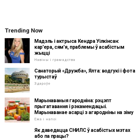
Trending Now
Мадэль і актрыса Кендра Уілкінсан:
кар'ера, сям'я, праблемы ў асабістым
жыцці
Навіны і грамадства
Санаторый «Дружба», Ялта: водгукі і фота
турыстаў
Здароўе
Марынаваныя гародніна: рэцэпт
прыгатавання і рэкамендацыі.
Марынаванае асарці з агародніны на зіму
Ежа і напоі
Як даведацца СНИЛС ў асабістых мэтах
або па працы?