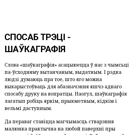
СПОСАБ ТРЭЦІ -
ШАЎКАГРАФІЯ
Слова «шаўкаграфія» асацыюецца ў нас з чымсьці
па-ўсходняму вытанчаным, выдатным. І рэдка
людзі думаюць пра тое, што яго можна
выкарыстоўваць для абазначэння яшчэ аднаго
спосабу друку на вопратцы. Наогул, шаўкаграфія
лагатып робіць яркім, прыкметным, кідкім і
вельмі даступным.
Да пераваг ставіцца магчымасць стварэння
малюнка практычна на любой паверхні пры