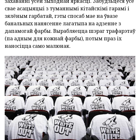
захаванні ўсёй зыходнай яркасці. Забудзьцеся ўсе
свае асацыяцыі з туманнымі кітайскімі гарамі і
зялёным гарбатай, гэты спосаб мае на ўвазе
банальных нанясенне лагатыпа на адзенне з
дапамогай фарбы. Вырабляецца шэраг трафарэтаў
(па адным для кожнай фарбы), потым праз іх
наносіцца само малюнак.