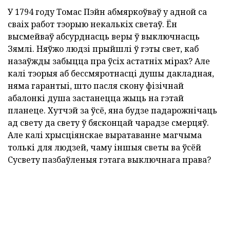
У 1794 году Томас Пэйн абмяркоўваў у адной са
сваіх работ тэорыю некалькіх светаў. Ён
высмейваў абсурднасць веры ў выключнасць
Зямлі. Няўжо людзі прыйшлі ў гэты свет, каб
назаўжды забыцца пра ўсіх астатніх мірах? Але
калі тэорыя аб бессмяротнасці душы дакладная,
няма гарантыі, што пасля скону фізічнай
абалонкі душа застанецца жыць на гэтай
планеце. Хутчэй за ўсё, яна будзе падарожнічаць
ад свету да свету ў бясконцай чарадзе смерцяў.
Але калі хрысціянскае выратаванне магчыма
толькі для людзей, чаму іншыя светы ва ўсёй
Сусвету пазбаўленыя гэтага выключнага права?