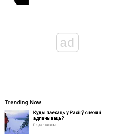
ad
Trending Now
Куды паехаць у Расіі ў снежні
адпачываць?
Падарожжы