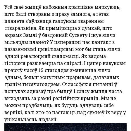
Усё сваё жыццё набожныя хрысціяне мяркуюць,
што былі створаны з праху зямнога, а гэтая
планета з'яўляецца галоўным тварэннем
стваральніка. Як прымірыцца з думкай, што
акрамя Зямлі ў бяздоннай Сусвету існуе яшчэ
мільярды планет? У цяперашні час кантакт з
пазаземнымі цывілізацыямі мог бы стаць яшчэ
адной рэвалюцыяй свядомасці. Як вядома
гісторыя развіваецца па спіралі. І цяпер навуковы
прарыў часоў 15 стагоддзя змяняецца яшчэ
адным, больш магутным прарывам, датаваных
трэцім тысячагоддзем. Філасофскія пытанні ў
пошуках адказаў пра быццё і сэнсу жыцця часта
выходзяць за рамкі рэлігійных крыніц. Мы не
можам прадбачыць, як будуць адчуваць сябе
вернікі, калі хто-то паставіць пад сумнеў іх веру ў
унікальнасць людзей.