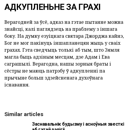
АДКУПЛЕНЬНЕ ЗА ГРАХІ
Верагодней за ўсё, адказ на гэтае пытанне можна
знайсці, калі паглядзець на праблему з іншага
боку. На думку езуіцкага святара Джорджа кайнэ,
Бог не мог пакінуць іншапланецян жыць у сваіх
грахах. Гэта сведчыць толькі аб тым, што Зямля
магла быць адзіным месцам, дзе Адам і Ева
саграшылі. Верагодна, нашы зорныя браты і
сёстры не маюць патрэбу ў адкупленні па
прычыне больш здзейсненага духоўнага
існавання.
Similar articles
Заснавальнік будызму і асноўныя звесткі
аб гэтай рэлігіі