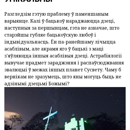
Разгледзім гэтую праблему ў паменшаным
варыянце. Калі ў бацькоў нараджаюцца дзеці,
наступныя за першынцам, гэта не азначае, што
старэйшы губляе бацькоўскую любоў і
індывідуальнасць. Ён па-ранейшаму лічыцца
асаблівым, але акрамя яго ў бацькі з маці
з'яўляюцца іншыя асаблівыя дзеці. Астрабіялогіі
вывучае прадмет зараджэння і распаўсюджвання
эвалюцыі ў межах іншых планет Сусвету. Чаму б
вернікам не зразумець, што яны могуць быць не
адзінымі дзецьмі Божымі?