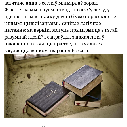
асвятляе адна з сотняў мільярдаў зорак.
Фактычна мы існуем на задворках Сусвету, у
адваротным выпадку даўно б ужо перасекліся з
іншымі цывілізацыямі. Узнікае лагічнае
пытанне: як вернікі могуць прымірыцца з гэтай
разумнай ідэяй? І сапраўды, з пакалення ў
пакаленне іх вучаць пра тое, што чалавек
з'яўляецца вянком тварэння Божага.