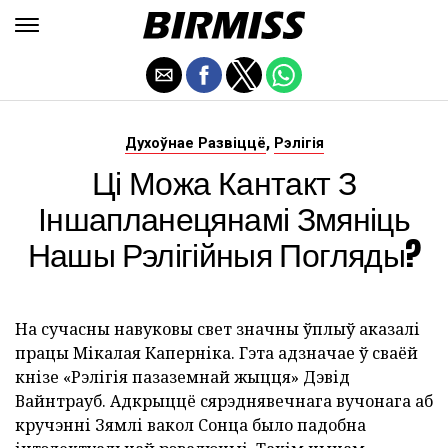
,
Духоўнае Развіццё
Рэлігія
Ці Можа Кантакт З
Іншапланецянамі Змяніць
Нашы Рэлігійныя Погляды?
На сучасны навуковы свет значны ўплыў аказалі
працы Мікалая Каперніка. Гэта адзначае ў сваёй
кнізе «Рэлігія пазаземнай жыцця» Дэвід
Вайнтрауб. Адкрыццё сярэднявечнага вучонага аб
кручэнні Зямлі вакол Сонца было падобна