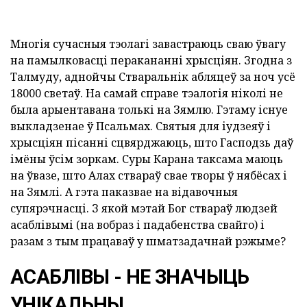
Многія сучасныя тэолагі завастраюць сваю ўвагу
на памылковасці перакананні хрысціян. Згодна з
Талмуду, аднойчы Стваральнік абляцеў за ноч усё
18000 светаў. На самай справе тэалогія ніколі не
была арыентавана толькі на Зямлю. Гэтаму існуе
выкладзенае ў Псальмах. Святыя для іудзеяў і
хрысціян пісанні сцвярджаюць, што Гасподзь даў
імёны ўсім зоркам. Суры Карана таксама маюць
на ўвазе, што Алах ствараў свае творы ў нябёсах і
на Зямлі. А гэта паказвае на відавочныя
супярэчнасці. З якой мэтай Бог ствараў людзей
асаблівымі (на вобраз і падабенства свайго) і
разам з тым працаваў у шматзадачнай рэжыме?
АСАБЛІВЫ - НЕ ЗНАЧЫЦЬ
УНІКАЛЬНЫ