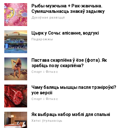
Рыбы-мужчына + Рак-жанчына.
Сумяшчальнасць знакаў задыяку
Духоўнае развіццё
Цырк у Сочы: апісанне, водгукі
Падарожжы
Пастава скарпіёна ў ёзе (фота). Як
зрабіць позу скарпіёна?
Спорт і Фітнэс
Чаму баляць мышцы пасля трэніроўкі?
усе версіі
Спорт і Фітнэс
Як выбраць набор мэблі для спальні
Хатні ўтульнасць