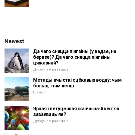
Newest
Да чаго сняцца пінгвіны (у вадзе, на
беразе)? Да чаго сняцца пінгвіны
цяжарнай?
Духоўнае развіццё
Метады ачысткі сцёкавых водаў: чым
больш, тым лепш
Бізнес
Яркая і летуценная жанчына-Авен: як
заваяваць яе?
Духоўнае развіццё