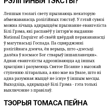
РЭЛІГІЙНЫЯ ТЭКСТЫ?
Лепшыя тэолагі свету прызнаюць некаторую
абмежаванасць рэлігійных тэкстаў. У гэтай сувязі
можна лічыць адкрыццём прызнанне евангеліста
Білі Грэма, які распавёў у інтэрв'ю выданню
National Enquirer аб сваёй цвёрдай перакананасці
ў магутнасьці Госпада. Па сцвярджэнні
рэлігійнага дзеяча, ён верыць, што «дзесьці
далёка ў космасе Бог стварыў іншапланецян».
Аднак евангелісты адрозніваюцца ад іншых
хрысціян і разумеюць Святое Пісанне з высокай
ступенню літаральна, а яно мае на ўвазе, што ні
адна разумная жыццё не існуе ў іншым месцы.
Выходзіць, адкрыцьцё Білі Грэма - гэта толькі
выключэнне з правілаў.
ТЭОРЫЯ ТОМАСА ПЕЙНА