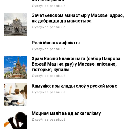
Духоўнае развіццё
Зачатьевском манастыр у Маскве: адрас,
як дабрацца да манастыра
Духоўнае развіццё
Рэлігійныя канфлікты
Духоўнае развіццё
Храм Васіля Блажэннага (сабор Пакрова
Божай Маці на рву) у Маскве: апісанне,
гісторыя, купалы
Духоўнае развіццё
Камунію: прыклады слоў у рускай мове
Духоўнае развіццё
Моцная малітва ад алкагалізму
Духоўнае развіццё