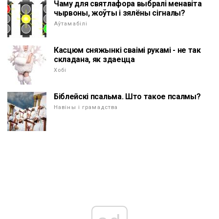
Чаму для святлафора выбралі менавіта
чырвоны, жоўты і зялёны сігналы?
Аўтамабілі
Касцюм сняжынкі сваімі рукамі - не так
складана, як здаецца
Хобі
Біблейскі псальма. Што такое псалмы?
Навіны і грамадства