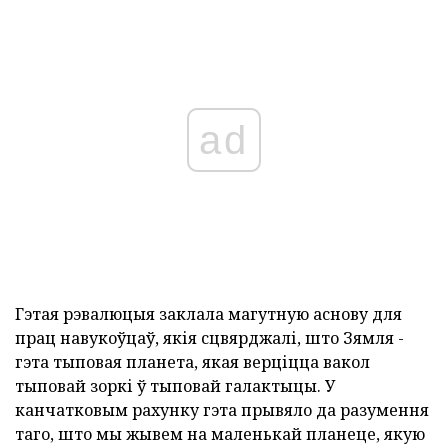
ad
Гэтая рэвалюцыя заклала магутную аснову для
прац навукоўцаў, якія сцвярджалі, што Зямля -
гэта тыповая планета, якая верціцца вакол
тыповай зоркі ў тыповай галактыцы. У
канчатковым рахунку гэта прывяло да разумення
таго, што мы жывем на маленькай планеце, якую