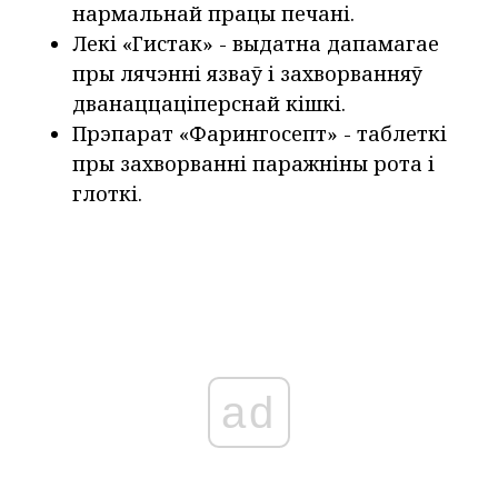
нармальнай працы печані.
Лекі «Гистак»
- выдатна дапамагае
пры лячэнні язваў і захворванняў
дванаццаціперснай кішкі.
Прэпарат «Фарингосепт» - таблеткі
пры захворванні паражніны рота і
глоткі.
ad