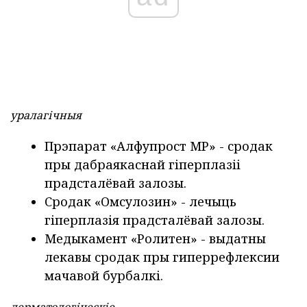
уралагічныя
Прэпарат «Алфупрост МР»
- сродак
пры дабраякаснай гіперплазіі
прадсталёвай залозы.
Сродак «Омсулозин»
- лечыць
гіперплазія прадсталёвай залозы.
Медыкамент «Ролитен» - выдатны
лекавы сродак пры гиперрефлексии
мачавой бурбалкі.