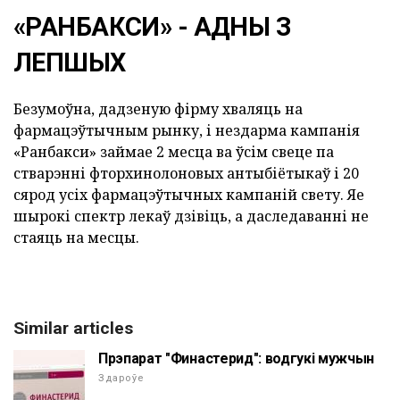
«РАНБАКСИ» - АДНЫ З
ЛЕПШЫХ
Безумоўна, дадзеную фірму хваляць на
фармацэўтычным рынку, і нездарма кампанія
«Ранбакси» займае 2 месца ва ўсім свеце па
стварэнні фторхинолоновых антыбіётыкаў і 20
сярод усіх фармацэўтычных кампаній свету. Яе
шырокі спектр лекаў дзівіць, а даследаванні не
стаяць на месцы.
Similar articles
Прэпарат "Финастерид": водгукі мужчын
Здароўе