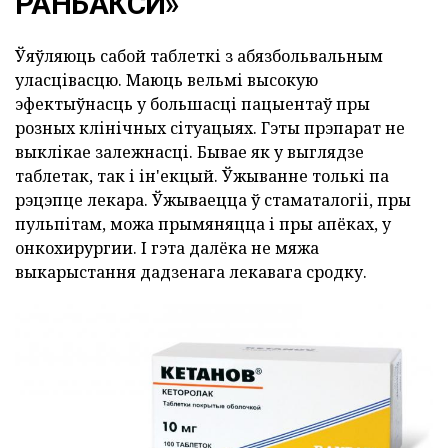
РАНБАКСИ»
Ўяўляюць сабой таблеткі з абязбольвальным
уласцівасцю. Маюць вельмі высокую
эфектыўнасць у большасці пацыентаў пры
розных клінічных сітуацыях. Гэты прэпарат не
выклікае залежнасці. Бывае як у выглядзе
таблетак, так і ін'екцый. Ўжыванне толькі па
рэцэпце лекара. Ўжываецца ў стаматалогіі, пры
пульпітам, можа прымяняцца і пры апёках, у
онкохирургии. І гэта далёка не мяжа
выкарыстання дадзенага лекавага сродку.