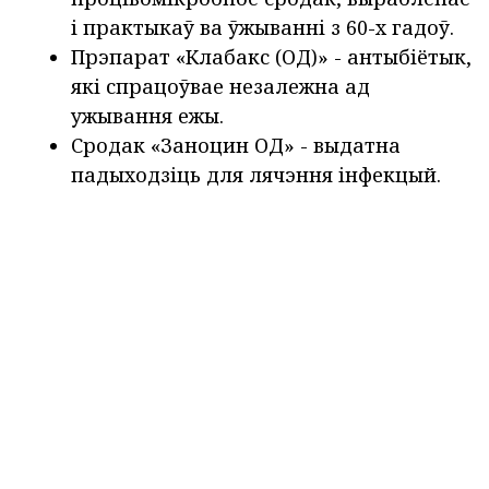
і практыкаў ва ўжыванні з 60-х гадоў.
Прэпарат «Клабакс (ОД)»
- антыбіётык,
які спрацоўвае незалежна ад
ужывання ежы.
Сродак «Заноцин ОД»
- выдатна
падыходзіць для лячэння інфекцый.