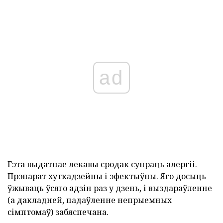
ad
Гэта выдатнае лекавы сродак супраць алергіі.
Прэпарат хуткадзейны і эфектыўны. Яго досыць
ўжываць ўсяго адзін раз у дзень, і выздараўленне
(а дакладней, падаўленне непрыемных
сімптомаў) забяспечана.