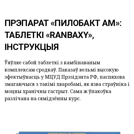
ПРЭПАРАТ «ПИЛОБАКТ АМ»:
ТАБЛЕТКІ «RANBAXY»,
ІНСТРУКЦЫЯ
Ўяўляе сабой таблеткі з камбінаваным
комплексам сродкаў. Паказаў вельмі высокую
эфектыўнасць у МЦУД Прэзідэнта РФ, паспяхова
змагаючыся з такімі хваробамі, як язва страўніка і
моцны хранічны гастрыт. Сама ж ўпакоўка
разлічана на сямідзённы курс.