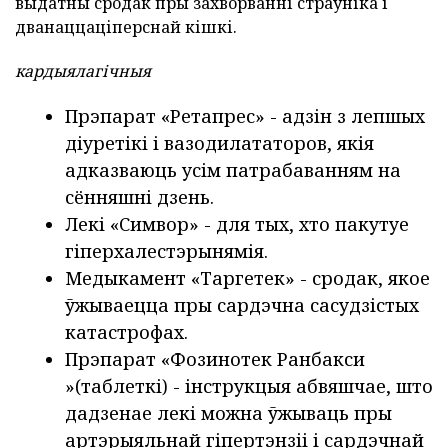
выдатны сродак пры захворванні страўніка і
дванаццаціперснай кішкі.
кардыялагічныя
Прэпарат «Ретапрес»
- адзін з лепшых
діуретікі і вазодилататоров, якія
адказваюць усім патрабаванням на
сённяшні дзень.
Лекі «Симвор»
- для тых, хто пакутуе
гіперхалестэрынямія.
Медыкамент «Таргетек»
- сродак, якое
ўжываецца пры сардэчна сасудзістых
катастрофах.
Прэпарат «Фозинотек
Ранбакси
»(таблеткі) - інструкцыя абвяшчае, што
дадзенае лекі можна ўжываць пры
артэрыяльнай гіпертэнзіі і сардэчнай