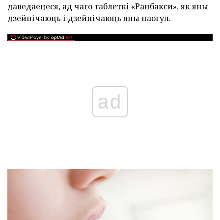
даведаецеся, ад чаго таблеткі «Ранбакси», як яны
дзейнічаюць і дзейнічаюць яны наогул.
ad