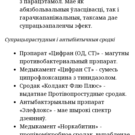
з парацэтамол. Мае як
абязбольвальныя ўласцівасці, так і
гарачкапаніжальныя, таксама дае
супрацьзапаленчы эфект.
Супрацьпрастудныя і антыбіятычныя сродкі
Прэпарат «Цифран (ОД, СТ)»
- магутны
противобактериальный прэпарат.
Медыкамент «Цифран СТ» - сумесь
ципрофлоксацина з тинидазолом.
Сродак «Колдакт Флю Плюс»
-
выдатнае Протівопростудные сродак.
Антыбактэрыяльны прэпарат
«Элефлокс» - мае шырокі спектр
дзеянняў.
Медыкамент «Норкабитин»
-
процівомікробное сродак, вырабленае