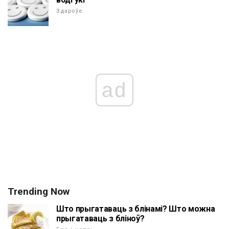
Здароўе
ad
Trending Now
Што прыгатаваць з блінамі? Што можна
прыгатаваць з бліноў?