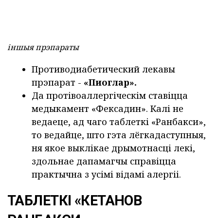
іншыя прэпараты
Противодиабетический лекавы
прэпарат -
«Пиоглар».
Да протівоаллергіческім ставіцца
медыкамент «Фексадин». Калі не
ведаеце, ад чаго таблеткі «Ранбакси»,
то ведайце, што гэта лёгкадаступныя,
ня якое выклікае дрымотнасці лекі,
здольнае дапамагчы справіцца
практычна з усімі відамі алергіі.
ТАБЛЕТКІ «КЕТАНОВ