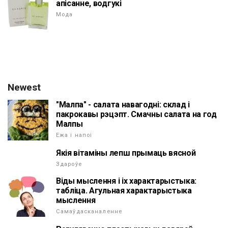
апісанне, водгукі
Мода
Newest
"Малпа" - салата навагодні: склад і
пакрокавы рэцэпт. Смачны салата на год
Малпы
Ежа і напоі
Якія вітаміны лепш прымаць вясной
Здароўе
Віды мыслення і іх характарыстыка:
табліца. Агульная характарыстыка
мыслення
Самаўдасканаленне