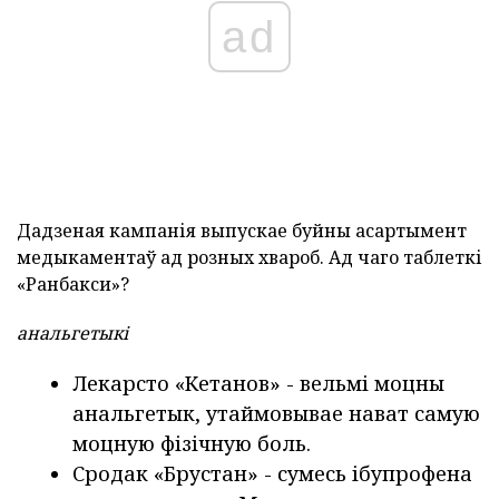
ad
Дадзеная кампанія выпускае буйны асартымент
медыкаментаў ад розных хвароб. Ад чаго таблеткі
«Ранбакси»?
анальгетыкі
Лекарсто «Кетанов»
- вельмі моцны
анальгетык, утаймовывае нават самую
моцную фізічную боль.
Сродак «Брустан»
- сумесь ібупрофена