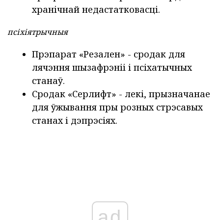
хранічнай недастатковасці.
псіхіятрычныя
Прэпарат «Резален» - сродак для
лячэння шызафрэніі і псіхатычных
станаў.
Сродак «Серлифт»
- лекі, прызначанае
для ўжывання пры розных стрэсавых
станах і дэпрэсіях.
ad