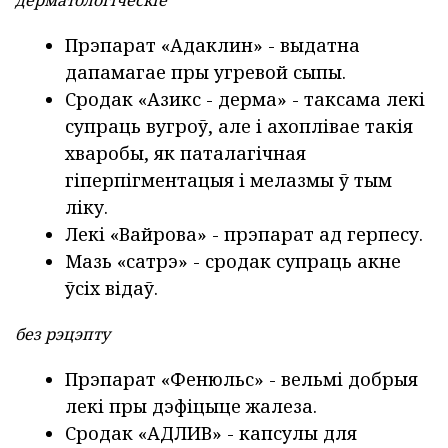
дерматологіческіе
Прэпарат «Адаклин»
- выдатна
дапамагае пры угревой сыпы.
Сродак «Азикс - дерма»
- таксама лекі
супраць вугроў, але і ахоплівае такія
хваробы, як паталагічная
гіперпігментацыя і мелазмы ў тым
ліку.
Лекі «Вайрова»
- прэпарат ад герпесу.
Мазь «сатрэ» - сродак супраць акне
ўсіх відаў.
без рэцэпту
Прэпарат «Фенюльс» - вельмі добрыя
лекі пры дэфіцыце жалеза.
Сродак «АДЛИВ» -
капсулы для