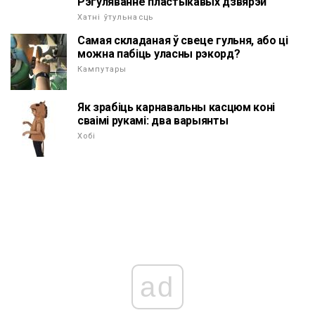
Рэгуляванне пластыкавых дзвярэй
Хатні ўтульнасць
Самая складаная ў свеце гульня, або ці
можна пабіць уласны рэкорд?
Кампутары
Як зрабіць карнавальны касцюм коні
сваімі рукамі: два варыянты
Хобі
ad