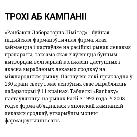
ТРОХІ АБ КАМПАНІІ
«Ранбакси Лабораториз Лімітэд» - буйная
індыйская фармацэўтычная фірма, якая
займаецца і пастаўляе на расійскі рынак лекавыя
прэпараты, таксама якая з'яўляецца буйным
вытворцам велізарнай колькасці даступных і
якасна вырабленых лекавых сродкаў на
міжнародным рынку. Пастаўляе лекі прыкладна ў
130 краін свету і мае асноўныя свае вырабляюць
лабараторыі ў 11 краінах. Таблеткі «Ranbaxy»
пастаўляюцца на рынак Расіі з 1993 года. У 2008
годзе фірма аб'ядналася з японскай кампаніяй
лекавых сродкаў, утварыўшы моцны
фармацэўтычны саюз.