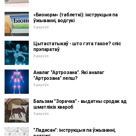
«Бионорм» (таблеткі): інструкцыя па
ўжыванні, водгукі
Здароўе
Цытастатыкаў - што гэта такое? спіс
прэпаратаў
Здароўе
Аналаг "Артрозана". Які аналаг
"Артрозана" лепш?
Здароўе
Бальзам "Зорачка" - выдатны сродак ад
шматлікіх хвароб
Здароўе
"Ладисан": інструкцыя па ўжыванні,
водгукі