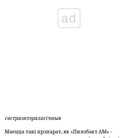
ad
гастраэнтэралагічныя
Маецца такі прэпарат, як «Пилобакт АМ» -