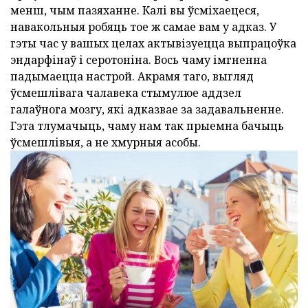
менш, чым пазяханне. Калі вы ўсміхаецеся,
навакольныя робяць тое ж самае вам у адказ. У
гэты час у вашых целах актывізуецца выпрацоўка
эндарфінаў і серотоніна. Вось чаму імгненна
падымаецца настрой. Акрамя таго, выгляд
ўсмешлівага чалавека стымулюе аддзел
галаўнога мозгу, які адказвае за задавальненне.
Гэта тлумачыць, чаму нам так прыемна бачыць
ўсмешлівыя, а не хмурныя асобы.