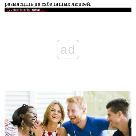
размясціць да сябе іншых людзей.
ad