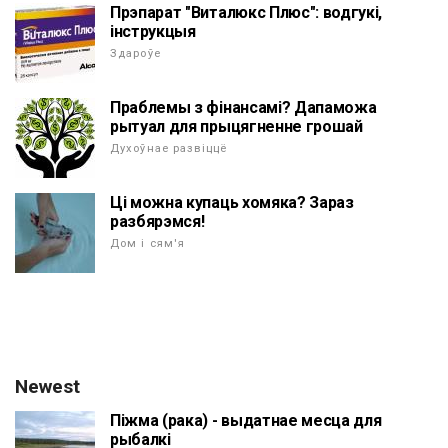
Прэпарат "Виталюкс Плюс": водгукі,
інструкцыя
Здароўе
Праблемы з фінансамі? Дапаможа
рытуал для прыцягненне грошай
Духоўнае развіццё
Ці можна купаць хомяка? Зараз
разбярэмся!
Дом і сям'я
Newest
Піжма (рака) - выдатнае месца для
рыбалкі