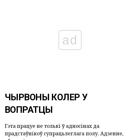
ad
ЧЫРВОНЫ КОЛЕР У
ВОПРАТЦЫ
Гэта працуе не толькі ў адносінах да
прадстаўнікоў супрацьлеглага полу. Адзенне,