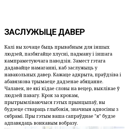
ЗАСЛУЖЫЦЕ ДАВЕР
Калі вы хочаце быць прывабным для іншых
людзей, пазбягайце хлусні, падману і іншага
кампраметуючага паводзін. Замест гэтага
дадавайце намаганні, каб заслужыць у
навакольных давер. Кажаце адкрыта, праўдзіва і
абавязкова трымаеце дадзенае абяцанне.
Чалавек, не які кідае словы на вецер, выклікае ў
людзей павагу. Крок за крокам,
прытрымліваючыся гэтых прынцыпаў, вы
будзеце ствараць глыбокія, значныя адносіны з
сябрамі. Пры гэтым ваша сапраўднае "я" будзе
адпавядаць вонкавым вобразу.