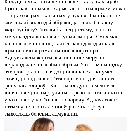
Кажуць, смех - гэта лепшыя лекі ад усіх хвароб.
Пры правільным выкарыстанні гэты прыём можа
стаць козырам, схаваным у рукаве. Вы ніколі не
заўважалі, як людзі збіраюцца вакол балакаў і
жартаўнікоў? Гэта адбываецца таму, што яны
хочуць адчуваць пазітыўныя эмоцыі. Смех мае
ключавое значэнне, калі справа даходзіць да
прыцягнення рамантычнага партнёра.
Адпускаючы жарты, выконвайце меру, не
пераходзьце на асобы і абразы. У гэтым выпадку
бяспройгрышны глядзіцца чалавек, які ўмее
смяяцца над сабой. Гэта карысна і для вашага
фізічнага здароўя. Калі вы ад душы смеяцеся,
паляпшаецца цыркуляцыя крыві, а гэта значыць,
у мозг паступае больш кіслароду. Адначасова з
гэтым у целе зніжаецца ўзровень стрэсу і
сыходзяць болевыя адчуванні.