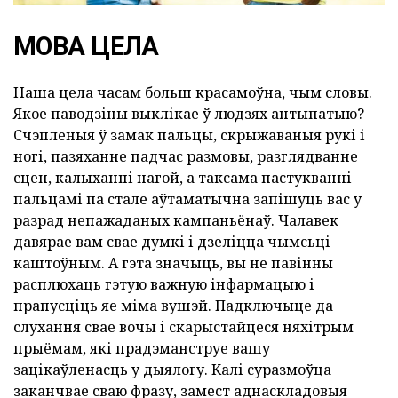
МОВА ЦЕЛА
Наша цела часам больш красамоўна, чым словы.
Якое паводзіны выклікае ў людзях антыпатыю?
Счэпленыя ў замак пальцы, скрыжаваныя рукі і
ногі, пазяханне падчас размовы, разглядванне
сцен, калыханні нагой, а таксама пастукванні
пальцамі па стале аўтаматычна запішуць вас у
разрад непажаданых кампаньёнаў. Чалавек
давярае вам свае думкі і дзеліцца чымсьці
каштоўным. А гэта значыць, вы не павінны
расплюхаць гэтую важную інфармацыю і
прапусціць яе міма вушэй. Падключыце да
слухання свае вочы і скарыстайцеся няхітрым
прыёмам, які прадэманструе вашу
зацікаўленасць у дыялогу. Калі суразмоўца
заканчвае сваю фразу, замест аднаскладовыя