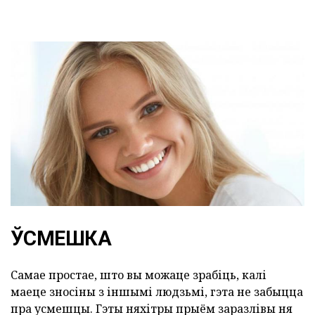
ЎСМЕШКА
Самае простае, што вы можаце зрабіць, калі
маеце зносіны з іншымі людзьмі, гэта не забыцца
пра усмешцы. Гэты няхітры прыём заразлівы ня