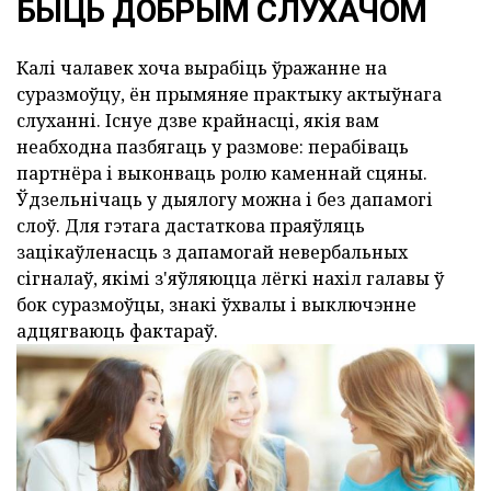
БЫЦЬ ДОБРЫМ СЛУХАЧОМ
Калі чалавек хоча вырабіць ўражанне на
суразмоўцу, ён прымяняе практыку актыўнага
слуханні. Існуе дзве крайнасці, якія вам
неабходна пазбягаць у размове: перабіваць
партнёра і выконваць ролю каменнай сцяны.
Ўдзельнічаць у дыялогу можна і без дапамогі
слоў. Для гэтага дастаткова праяўляць
зацікаўленасць з дапамогай невербальных
сігналаў, якімі з'яўляюцца лёгкі нахіл галавы ў
бок суразмоўцы, знакі ўхвалы і выключэнне
адцягваюць фактараў.