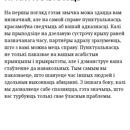
На першы погляд гэтая звычка можа здацца вам
нязначнай, але на самой справе пунктуальнасць
красамоўна сведчыць аб вашай адказнасці. Калі
вы прыходзіце на дзелавую сустрэчу крыху раней
пазначанага часу, партнёры адразу зразумеюць,
што з вамі можна мець справу. Пунктуальнасць
не толькі паказвае на вашыя асабістыя
прынцыпы і прыярытэты, але і дэманструе ваша
стаўленне да навакольных. Тым самым вы
паказваеце, што шануеце час іншых людзей і
здольныя выконваць абяцанні. З іншага боку, калі
вы дазваляеце сабе спазняцца, гэта значыць, што
вас турбуюць толькі свае ўласныя праблемы.