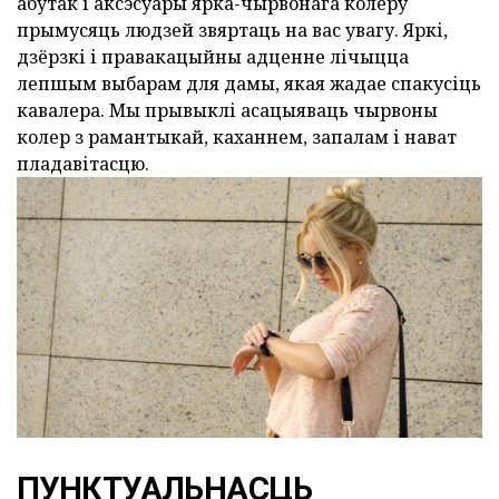
абутак і аксэсуары ярка-чырвонага колеру
прымусяць людзей звяртаць на вас увагу. Яркі,
дзёрзкі і правакацыйны адценне лічыцца
лепшым выбарам для дамы, якая жадае спакусіць
кавалера. Мы прывыклі асацыяваць чырвоны
колер з рамантыкай, каханнем, запалам і нават
пладавітасцю.
ПУНКТУАЛЬНАСЦЬ