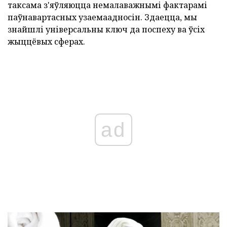
таксама з'яўляюцца немалаважнымі фактарамі
паўнавартасных узаемаадносін. Здаецца, мы
знайшлі універсальны ключ да поспеху ва ўсіх
жыццёвых сферах.
ad