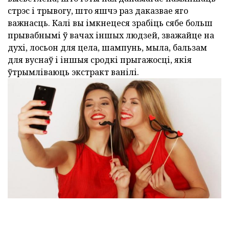
стрэс і трывогу, што яшчэ раз даказвае яго
важнасць. Калі вы імкнецеся зрабіць сябе больш
прывабнымі ў вачах іншых людзей, зважайце на
духі, лосьон для цела, шампунь, мыла, бальзам
для вуснаў і іншыя сродкі прыгажосці, якія
ўтрымліваюць экстракт ванілі.