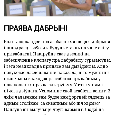
ПРАЯВА ДАБРЫНІ
Калі гаворка ідзе пра асобасных якасцях, дабрыня
і шчодрасць заўсёды будуць стаяць на чале спісу
прывабнасці. Накіруйце свае дзеянні на
забеспячэнне клопату пра дабрабыту суразмоўцы,
і гэта неадкладна прынясе вам дывідэнды. Адно
навуковае даследаванне паказала, што мужчыны
і жанчыны знаходзяць асабліва прывабным у
навакольных праява альтруізму. У гэтым няма
нічога дзіўнага. Ўспомніце свой асабісты вопыт. З
якім чалавекам вам будзе камфортней сядзець за
адным столікам: са сквапным або шчодрым?
Напэўна вы вылучыце другі варыянт. Людзі на