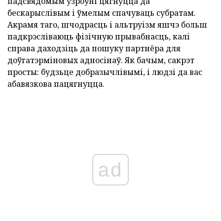
падсвядомым узроўні цягнуцца да
бескарыслівым і ўмелым спачуваць субратам.
Акрамя таго, шчодрасць і альтруізм яшчэ больш
падкрэсліваюць фізічную прывабнасць, калі
справа даходзіць да пошуку партнёра для
доўгатэрміновых адносінаў. Як бачым, сакрэт
просты: будзьце добразычлівымі, і людзі да вас
абавязкова пацягнуцца.
ad