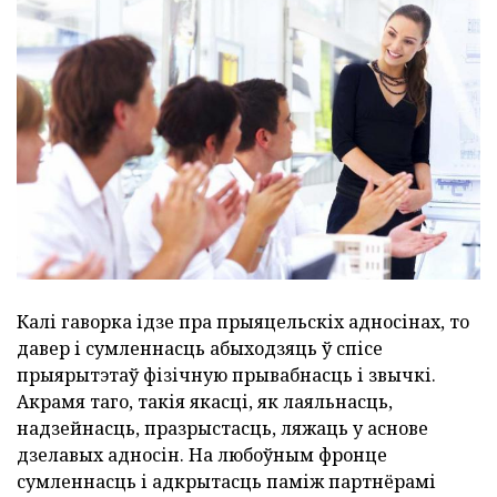
Калі гаворка ідзе пра прыяцельскіх адносінах, то
давер і сумленнасць абыходзяць ў спісе
прыярытэтаў фізічную прывабнасць і звычкі.
Акрамя таго, такія якасці, як лаяльнасць,
надзейнасць, празрыстасць, ляжаць у аснове
дзелавых адносін. На любоўным фронце
сумленнасць і адкрытасць паміж партнёрамі