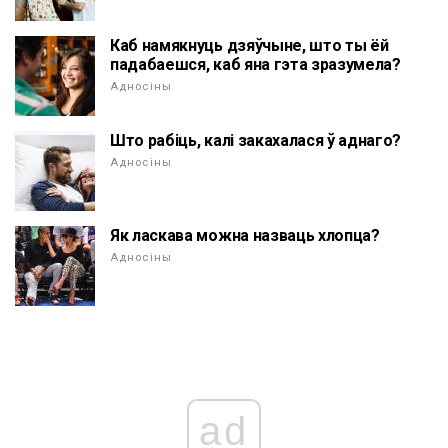
Каб намякнуць дзяўчыне, што ты ёй
падабаешся, каб яна гэта зразумела?
Адносіны
Што рабіць, калі закахалася ў аднаго?
Адносіны
Як ласкава можна назваць хлопца?
Адносіны
ad