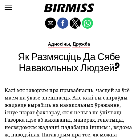
,
Адносіны
Дружба
Як Размясціць Да Сябе
Навакольных Людзей?
Калі мы гаворым пра прывабнасць, часцей за ўсё
маем на ўвазе знешнасць. Але калі вы сапраўды
жадаеце вырабіць на навакольных ўражанне,
існуе шэраг фактараў, якія нельга не ўлічваць.
Гаворка ідзе аб выхаванні, манерах, генетыцы,
несвядомым жаданні падабацца іншым і, вядома
ж, паводзінах. Пагаворым пра тое, як можна