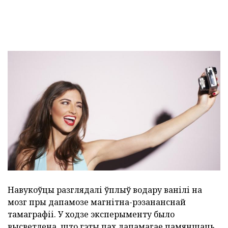
Навукоўцы разглядалі ўплыў водару ванілі на
мозг пры дапамозе магнітна-рэзананснай
тамаграфіі. У ходзе эксперыменту было
высветлена, што гэты пах дапамагае памяншаць