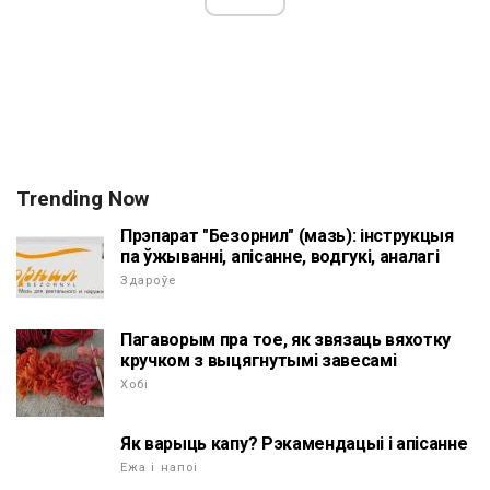
Trending Now
Прэпарат "Безорнил" (мазь): інструкцыя
па ўжыванні, апісанне, водгукі, аналагі
Здароўе
Пагаворым пра тое, як звязаць вяхотку
кручком з выцягнутымі завесамі
Хобі
Як варыць капу? Рэкамендацыі і апісанне
Ежа і напоі