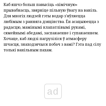
Каб яшчэ больш павысіць «хімічную»
прывабнасць, звярніце пільную ўвагу на ваніль.
Для многіх людзей гэты водар з'яўляецца
любімым з ранняга дзяцінства. Ён асацыюецца з
радасцю, мамінымі клапатлівымі рукамі,
сямейнымі абедамі, заспакаенне і супакаеннем.
Хочаце, каб людзі пагрузіліся ў атмасферу
шчасця, знаходзячыся побач з вамі? Гэта пад сілу
толькі ванільным пахам.
ad