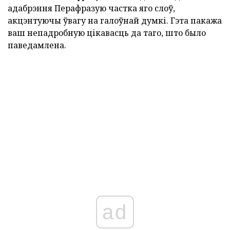
адабрэння Перафразую частка яго слоў,
акцэнтуючы ўвагу на галоўнай думкі. Гэта пакажа
ваш непадробную цікавасць да таго, што было
паведамлена.
ad