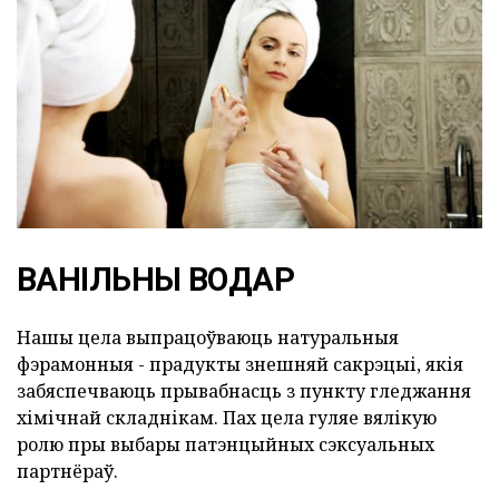
ВАНІЛЬНЫ ВОДАР
Нашы цела выпрацоўваюць натуральныя
фэрамонныя - прадукты знешняй сакрэцыі, якія
забяспечваюць прывабнасць з пункту гледжання
хімічнай складнікам. Пах цела гуляе вялікую
ролю пры выбары патэнцыйных сэксуальных
партнёраў.