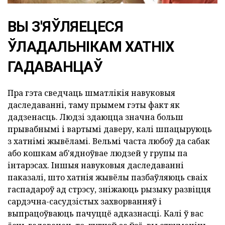
ВЫ З'ЯЎЛЯЕЦЕСЯ
ЎЛАДАЛЬНІКАМ ХАТНІХ
ГАДАВАНЦАЎ
Пра гэта сведчаць шматлікія навуковыя
даследаванні, таму прымем гэты факт як
дадзенасць. Людзі здаюцца значна больш
прывабнымі і вартымі даверу, калі шпацыруюць
з хатнімі жывёламі. Вельмі часта любоў да сабак
або кошкам аб'ядноўвае людзей у групы па
інтарэсах. Іншыя навуковыя даследаванні
паказалі, што хатнія жывёлы пазбаўляюць сваіх
гаспадароў ад стрэсу, зніжаюць рызыку развіцця
сардэчна-сасудзістых захворванняў і
выпрацоўваюць пачуццё адказнасці. Калі ў вас