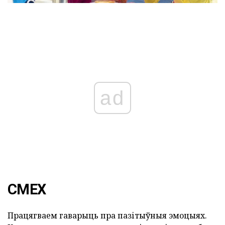
ad
СМЕХ
Працягваем гаварыць пра пазітыўныя эмоцыях.