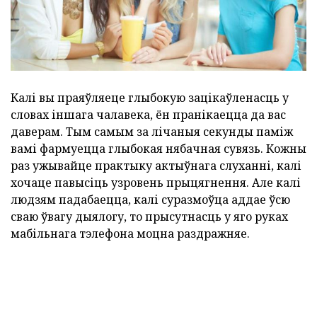
Калі вы праяўляеце глыбокую зацікаўленасць у
словах іншага чалавека, ён пранікаецца да вас
даверам. Тым самым за лічаныя секунды паміж
вамі фармуецца глыбокая нябачная сувязь. Кожны
раз ужывайце практыку актыўнага слуханні, калі
хочаце павысіць узровень прыцягнення. Але калі
людзям падабаецца, калі суразмоўца аддае ўсю
сваю ўвагу дыялогу, то прысутнасць у яго руках
мабільнага тэлефона моцна раздражняе.