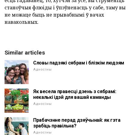
ёсць гадаванец, то, хутчэй за ўсё, вы струменіць
станоўчыя флюіды і ўпэўненасць у сабе, таму вы
не можаце быць не прывабнымі ў вачах
навакольных.
Similar articles
Словы падзякі сябрам і блізкім людзям
Адносіны
Як весела правесці дзень з сябрамі:
некалькі ідэй для вашай каманды
Адносіны
Прабачэнне перад дзяўчынай: як гэта
зрабіць правільна?
Адносіны