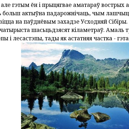
 але гэтым ён і прыцягвае аматараў вострых 
ць больш актыўна падарожнічаць, чым лашчыц
зіцца на паўднёвым захадзе Усходняй Сібіры.
- чатырыста шасьцьдзясят кіламетраў. Амаль 
эпы і лесастэпы, тады як астатняя частка - гэта