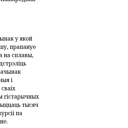
ынак у якой
ушу, прапануе
 на сплавы,
дстрэліць
дпачынак
ныя і
 сваіх
м гістарычных
рыццаць тысяч
курсіі
па
не.