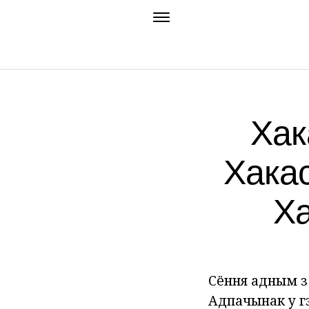
Хак
Хакас
Ха
Сёння адным з 
Адпачынак у г