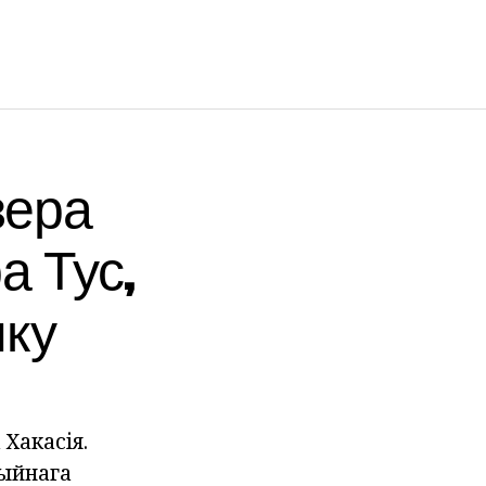
зера
а Тус,
нку
Хакасія.
цыйнага