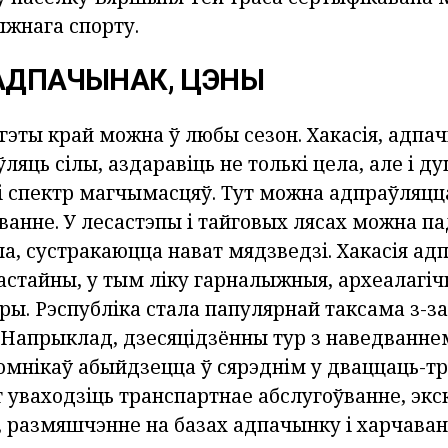
жнага спорту.
 АДПАЧЫНАК, ЦЭНЫ
эты край можна ў любы сезон. Хакасія, адпач
ляць сілы, аздаравіць не толькі цела, але і д
 спектр магчымасцяў. Тут можна адпраўляцца
ванне. У лесастэпы і тайговых лясах можна па
а, сустракаюцца нават мядзведзі. Хакасія а
астайны, у тым ліку гарналыжныя, археалагіч
ры. Рэспубліка стала папулярнай таксама з-за
. Напрыклад, дзесяцідзённы тур з наведванне
омнікаў абыйдзецца ў сярэднім у дваццаць-т
т уваходзіць транспартнае абслугоўванне, экс
, размяшчэнне на базах адпачынку і харчаван