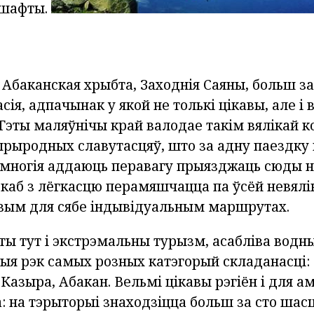
дшафты.
 Абаканская хрыбта, Заходнія Саяны, больш за п
асія, адпачынак у якой не толькі цікавы, але і 
 Гэты маляўнічы край валодае такім вялікай 
 прыродных славутасцяў, што за адну паездку
у многія аддаюць перавагу прыязджаць сюды 
каб з лёгкасцю перамяшчацца па ўсёй невялі
вым для сябе індывідуальным маршрутах.
ы тут і экстрэмальны турызм, асабліва водны.
ыя рэк самых розных катэгорый складанасці:
 Казыра, Абакан. Вельмі цікавы рэгіён і для а
 на тэрыторыі знаходзіцца больш за сто шасц