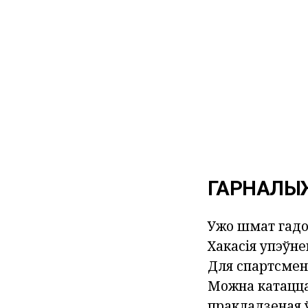
ГАРНАЛЫ
Ужо шмат гадо
Хакасія упэўне
Для спартсмен
Можна катацца 
пракладзеная 