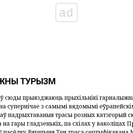
ad
ЖНЫ ТУРЫЗМ
ў сюды прыязджаюць прыхільнікі гарналыжн
на супернічае з самымі вядомымі еўрапейскім
аў падрыхтаваныя трасы розных катэгорый ск
на гары гладзенькіх, па схілах у ваколіцах П
ў пасёлку Вяршыня Теи траса сертыфікавана