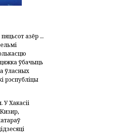
яцьсот азёр ...
вельмі
колькасцю
 цяжка ўбачыць
на ўласных
кі рэспубліцы
 У Хакасіі
 Кизир,
матараў
ідзесяці