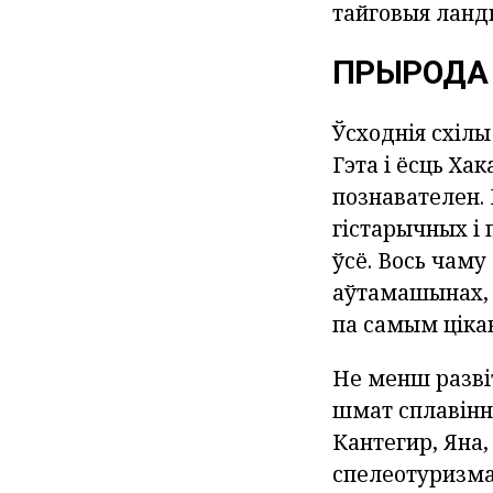
тайговыя лан
ПРЫРОДА
Ўсходнія схілы
Гэта і ёсць Хак
познавателен.
гістарычных і
ўсё. Вось чам
аўтамашынах, 
па самым ціка
Не менш развіт
шмат сплавінн
Кантегир, Яна,
спелеотуризма: