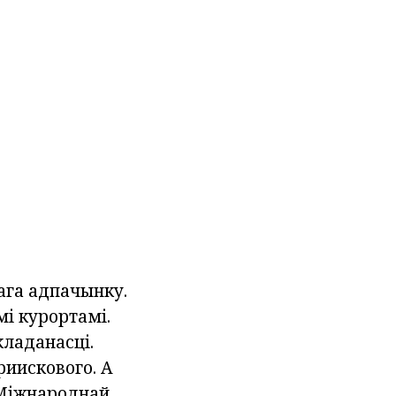
ага адпачынку.
і курортамі.
ладанасці.
риискового. А
 Міжнароднай