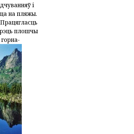
адчуванняў і
ца на пляжы.
 Працягласць
трэць плошчы
 горна-