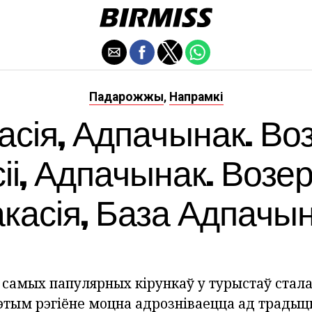
Падарожжы
Напрамкі
,
асія, Адпачынак. Во
іі, Адпачынак. Возер
касія, База Адпачы
самых папулярных кірункаў у турыстаў стала 
этым рэгіёне моцна адрозніваецца ад трады