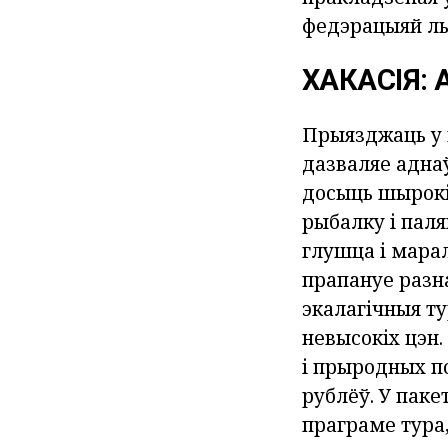
федэрацыяй лы
ХАКАСІЯ:
Прыязджаць у г
дазваляе аднаў
досыць шырокі
рыбалку і паля
глушца і марал
прапануе разн
экалагічныя ту
невысокіх цэн
і прыродных п
рублёў. У паке
праграме тура