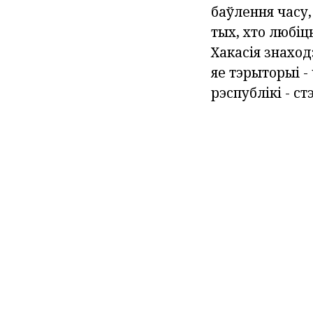
баўлення часу,
тых, хто любі
Хакасія знаход
яе тэрыторыі 
рэспублікі - ст