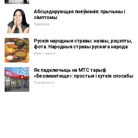
Абсцедирующая пнеўманія: прычыны і
сімптомы
Здароўе
Рускія народныя стравы: назвы, рэцэпты,
фота. Народныя стравы рускага народа
Ежа і напоі
Як падключыць на МТС тарыф
«Безлимитище»: простыя і хуткія спосабы
Тэхналогіі