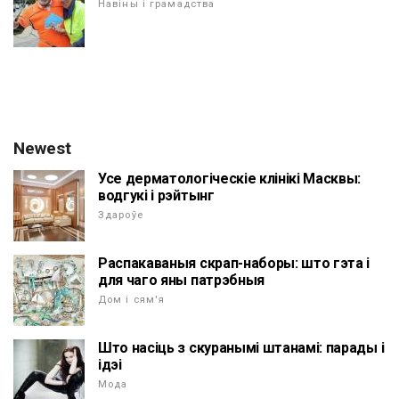
Навіны і грамадства
Newest
Усе дерматологіческіе клінікі Масквы:
водгукі і рэйтынг
Здароўе
Распакаваныя скрап-наборы: што гэта і
для чаго яны патрэбныя
Дом і сям'я
Што насіць з скуранымі штанамі: парады і
ідэі
Мода