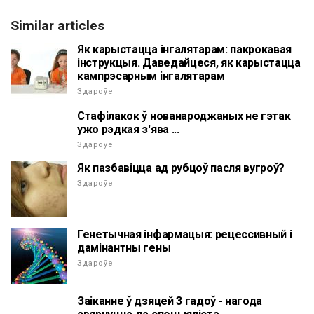
Similar articles
Як карыстацца інгалятарам: пакрокавая
інструкцыя. Даведайцеся, як карыстацца
кампрэсарным інгалятарам
Здароўе
Стафілакок ў нованароджаных не гэтак
ужо рэдкая з'ява ...
Здароўе
Як пазбавіцца ад рубцоў пасля вугроў?
Здароўе
Генетычная інфармацыя: рецессивный і
дамінантны гены
Здароўе
Заіканне ў дзяцей 3 гадоў - нагода