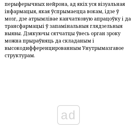
перыферычных нейрона, ад якіх уся візуальная
інфармацыя, якая ўспрымаецца вокам, ідзе ў
мозг, дзе атрымлівае канчатковую апрацоўку і да
трансфармацыі ў запамінальныя глядзельныя
выявы. Дзякуючы сятчатцы ўвесь орган зроку
можна прыраўняць да складаным і
высокодифференцированным Унутрымазгавое
структурам.
ad