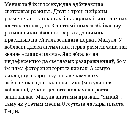
Менавіта ў іх штосекундна адбываюцца
светлавыя рэакцыі. Другі і трэці нейроны
размешчаны ў пластах біпалярных і ганглиозных
клетак адпаведна. З анатамічных асаблівасцяў
рэтынальнай абалонкі варта адзначыць
праекцыю на ёй глядзельнага нерва і Макуля. У
вобласці дыска аптычнага нерва размешчана так
званае «сляпое пляма». Яно абсалютна
индеферентно да светлавых раздражненняў, бо у
ім няма фоторецепторных клетак. А самую
дакладную карцінку чалавечаму воку
забяспечвае цэнтральная ямка (макулярная
вобласць), у якой цесната колбачак проста
зашкальвае. Макула анатамы празвалі "ямкай",
таму як у гэтым месцы Отсутсвіе чатыры пласта
Рэцін.