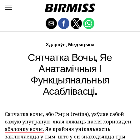
,
Здароўе
Медыцына
Сятчатка Вочы, Яе
Анатамічныя І
Функцыянальныя
Асаблівасці.
Сятчатка вочы, або Рэцін (retina), уяўляе сабой
самую ўнутраную, якая ляжыць пасля хориоидеи,
абалонку вочы.
Яе крайняя унікальнасць
заключаецца ў тым, што ў ёй знаходзяцца тры