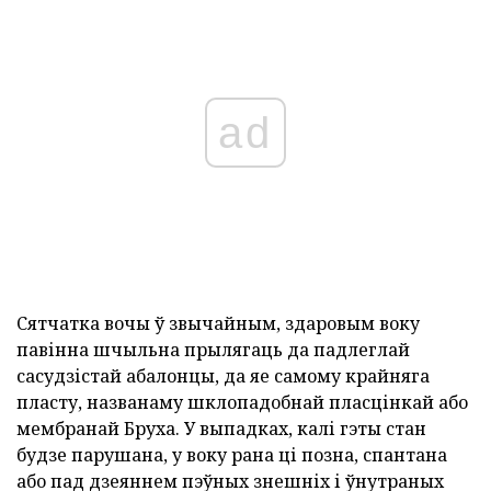
ad
Сятчатка вочы ў звычайным, здаровым воку
павінна шчыльна прылягаць да падлеглай
сасудзістай абалонцы, да яе самому крайняга
пласту, названаму шклопадобнай пласцінкай або
мембранай Бруха. У выпадках, калі гэты стан
будзе парушана, у воку рана ці позна, спантана
або пад дзеяннем пэўных знешніх і ўнутраных