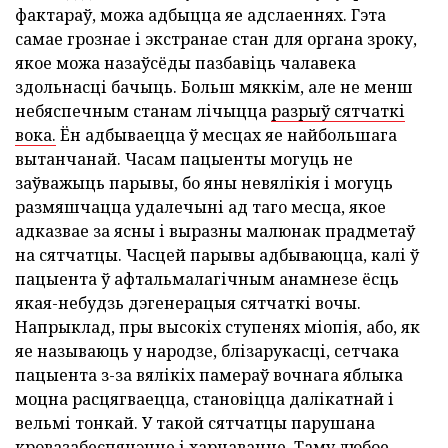
фактараў, можа адбыцца яе адслаеннях. Гэта
самае грознае і экстранае стан для органа зроку,
якое можа назаўсёды пазбавіць чалавека
здольнасці бачыць. Больш мяккім, але не менш
небяспечным станам лічыцца
разрыў сятчаткі
вока.
Ён адбываецца ў месцах яе найбольшага
вытанчанай. Часам пацыенты могуць не
заўважыць парывы, бо яны невялікія і могуць
размяшчацца удалечыні ад таго месца, якое
адказвае за ясны і выразны малюнак прадметаў
на сятчатцы. Часцей парывы адбываюцца, калі ў
пацыента ў афтальмалагічным анамнезе ёсць
якая-небудзь дэгенерацыя сятчаткі вочы.
Напрыклад, пры высокіх ступенях міопія, або, як
яе называюць у народзе, блізарукасці, сетчака
пацыента з-за вялікіх памераў вочнага яблыка
моцна расцягваецца, становіцца далікатнай і
вельмі тонкай. У такой сятчатцы парушана
кровазабеспячэнне і харчаванне. Таму любое