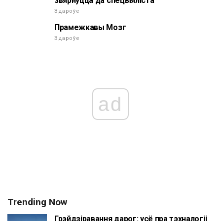
звярнуцца да спецыяліста
Здароўе
Прамежкавы Мозг
Здароўе
ad
Trending Now
Грэйдзіравання дарог: усё пра тэхналогіі