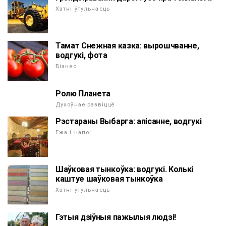
Хатні ўтульнасць
Тамат Снежная казка: вырошчванне,
водгукі, фота
Бізнес
Ролю Планета
Духоўнае развіццё
Рэстараны Выбарга: апісанне, водгукі
Ежа і напоі
Шаўковая тынкоўка: водгукі. Колькі
каштуе шаўковая тынкоўка
Хатні ўтульнасць
Гэтыя дзіўныя пажылыя людзі!