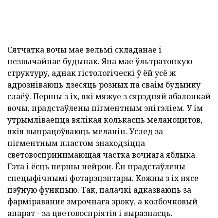
Сятчатка вочы мае вельмі складанае і
незвычайнае будынак. Яна мае ўльтратонкую
структуру, аднак гістологіческі ў ёй усё ж
адрозніваюць дзесяць розных па сваім будынку
слаёў. Першы з іх, які мяжуе з сярэдняй абалонкай
вочы, прадстаўлены пігментным эпітэліем. У ім
утрымліваецца вялікая колькасць меланоцитов,
якія выпрацоўваюць меланін. Услед за
пігментным пластом знаходзіцца
световоспринимающая частка вочнага яблыка.
Гэта і ёсць першы нейрон. Ён прадстаўлены
спецыфічнымі фотарэцэптары. Кожны з іх нясе
пэўную функцыю. Так, палачкі адказваюць за
фарміраванне змрочнага зроку, а колбочковый
апарат - за цветовоспріятія і выразнасць.