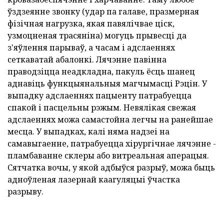
ўздзеянне звонку (удар па галаве, празмерная
фізічная нагрузка, якая павялічвае ціск,
узмоцненая трасяніна) могуць прывесці да
з'яўлення парываў, а часам і адслаеннях
сеткаватай абалонкі. Лячэнне павінна
праводзіцца неадкладна, пакуль ёсць шанец
аднавіць функцыянальныя магчымасці Рэцін. У
выпадку адслаеннях пацыенту патрабуецца
спакой і пасцельны рэжым. Невялікая свежая
адслаеннях можа самастойна легчы на ранейшае
месца. У выпадках, калі няма надзеі на
самавыгаенне, патрабуецца хірургічнае лячэнне -
пламбаванне склеры або витреальная аперацыя.
Сятчатка вочы, у якой адбыўся разрыў, можа быць
адноўленая лазернай каагуляцыі ўчастка
разрыву.