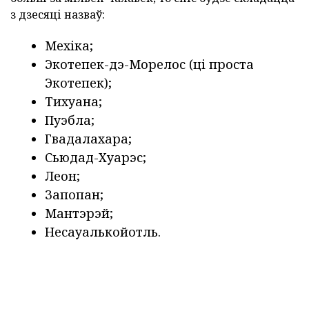
з дзесяці назваў:
Мехіка;
Экотепек-дэ-Морелос (ці проста
Экотепек);
Тихуана;
Пуэбла;
Гвадалахара;
Сьюдад-Хуарэс;
Леон;
Запопан;
Мантэрэй;
Несауалькойотль.