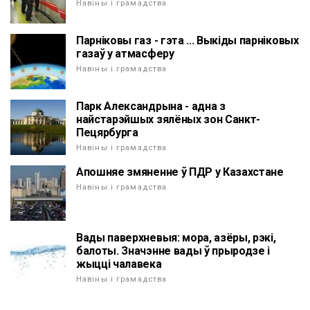
Навіны і грамадства
Парніковы газ - гэта ... Выкіды парніковых
газаў у атмасферу
Навіны і грамадства
Парк Александрына - адна з
найстарэйшых зялёных зон Санкт-
Пецярбурга
Навіны і грамадства
Апошняе змяненне ў ПДР у Казахстане
Навіны і грамадства
Вады паверхневыя: мора, азёры, рэкі,
балоты. Значэнне вады ў прыродзе і
жыцці чалавека
Навіны і грамадства