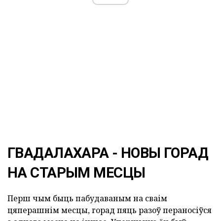
ГВАДАЛАХАРА - НОВЫ ГОРАД
НА СТАРЫМ МЕСЦЫ
Перш чым быць пабудаваным на сваім
цяперашнім месцы, горад пяць разоў пераносіўся