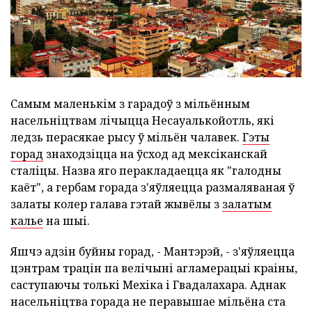
Самым маленькім з гарадоў з мільённым
насельніцтвам лічыцца Несауалькойотль, які
ледзь перасякае рысу ў мільён чалавек.
Гэты
горад
знаходзіцца на ўсход ад мексіканскай
сталіцы. Назва яго перакладаецца як "галодны
каёт", а гербам горада з'яўляецца размаляваная ў
залаты колер галава гэтай жывёлы з
залатым
калье
на шыі.
Яшчэ адзін буйны горад, - Мантэрэй, - з'яўляецца
цэнтрам трацін па велічыні агламерацыі краіны,
саступаючы толькі Мехіка і Гвадалахара. Аднак
насельніцтва горада не перавышае мільёна ста