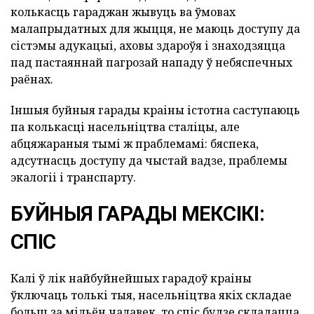
колькасць гараджан жывуць ва ўмовах
малапрыдатных для жыцця, не маюць доступу да
сістэмы адукацыі, аховы здароўя і знаходзяцца
пад пастаяннай пагрозай нападу ў небяспечных
раёнах.
Іншыя буйныя гарады краіны істотна саступаюць
па колькасці насельніцтва сталіцы, але
абцяжараныя тымі ж праблемамі: бяспека,
адсутнасць доступу да чыстай вадзе, праблемы
экалогіі і транспарту.
БУЙНЫЯ ГАРАДЫ МЕКСІКІ:
СПІС
Калі ў лік найбуйнейшых гарадоў краіны
ўключаць толькі тыя, насельніцтва якіх складае
больш за мільён чалавек, то спіс будзе складацца