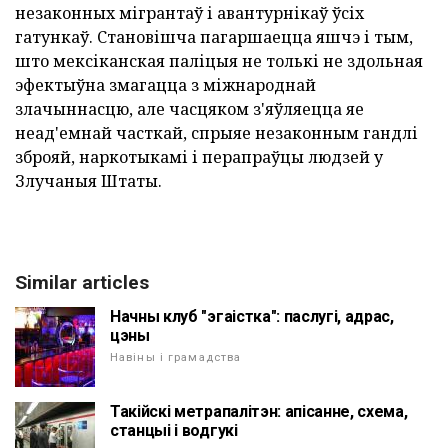
незаконных мігрантаў і авантурнікаў ўсіх
гатункаў. Становішча пагаршаецца яшчэ і тым,
што мексіканская паліцыя не толькі не здольная
эфектыўна змагацца з міжнароднай
злачыннасцю, але часцяком з'яўляецца яе
неад'емнай часткай, спрыяе незаконным гандлі
зброяй, наркотыкамі і перапраўцы людзей у
Злучаныя Штаты.
Similar articles
Начны клуб "эгаістка": паслугі, адрас,
цэны
Навіны і грамадства
Такійскі метрапалітэн: апісанне, схема,
станцыі і водгукі