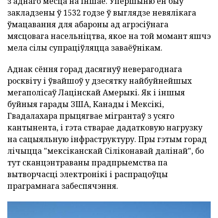
з аднаго месца на іншае. Упершыню ён быў
закладзены ў 1532 годзе ў выглядзе невялікага
ўмацавання для абароны ад агрэсіўнага
мясцовага насельніцтва, якое на той момант яшчэ
мела сілы супраціўляцца заваёўнікам.
Аднак сёння горад дасягнуў неверагоднага
росквіту і ўвайшоў у дзесятку найбуйнейшых
мегаполісаў Лацінскай Амерыкі. Як і іншыя
буйныя гарады ЗША, Канады і Мексікі,
Гвадалахара прыцягвае мігрантаў з усяго
кантынента, і гэта стварае дадатковую нагрузку
на сацыяльную інфраструктуру. Пры гэтым горад
лічыцца "мексіканскай Сіліконавай далінай", бо
тут сканцэнтраваны прадпрыемства па
вытворчасці электронікі і распрацоўцы
праграмнага забеспячэння.