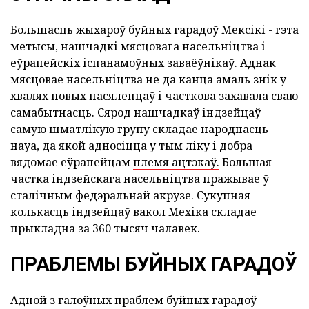
Большасць жыхароў буйных гарадоў Мексікі - гэта
метысы, нашчадкі мясцовага насельніцтва і
еўрапейскіх іспанамоўных заваёўнікаў. Аднак
мясцовае насельніцтва не да канца амаль знік у
хвалях новых пасяленцаў і часткова захавала сваю
самабытнасць. Сярод нашчадкаў індзейцаў
самую шматлікую групу складае народнасць
науа, да якой адносіцца у тым ліку і добра
вядомае еўрапейцам
племя ацтэкаў.
Большая
частка індзейскага насельніцтва пражывае ў
сталічным федэральнай акрузе. Сукупная
колькасць індзейцаў вакол Мехіка складае
прыкладна за 360 тысяч чалавек.
ПРАБЛЕМЫ БУЙНЫХ ГАРАДОЎ
Адной з галоўных праблем буйных гарадоў