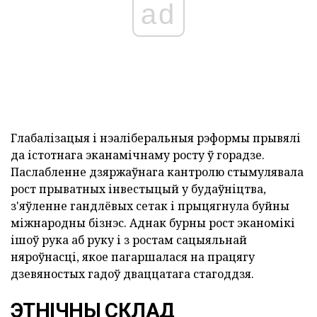
ad
Глабалізацыя і нэаліберальныя рэформы прывялі
да істотнага эканамічнаму росту ў горадзе.
Паслабленне дзяржаўнага кантролю стымулявала
рост прыватных інвестыцый у будаўніцтва,
з'яўленне гандлёвых сетак і прыцягнула буйны
міжнародны бізнэс. Аднак бурны рост эканомікі
ішоў рука аб руку і з ростам сацыяльнай
няроўнасці, якое пагаршалася на працягу
дзевяностых гадоў дваццатага стагоддзя.
ЭТНІЧНЫ СКЛАД