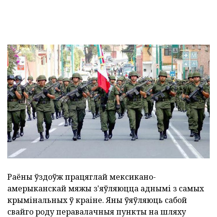
Раёны ўздоўж працяглай мексикано-
амерыканскай мяжы з'яўляюцца аднымі з самых
крымінальных ў краіне. Яны ўяўляюць сабой
свайго роду перавалачныя пункты на шляху