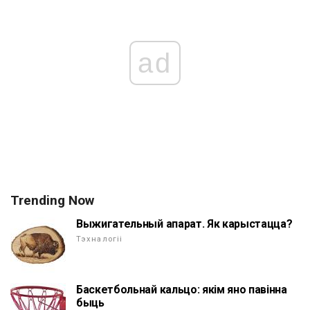
ad
Trending Now
Выжигательный апарат. Як карыстацца?
Тэхналогіі
Баскетбольнай кальцо: якім яно павінна
быць