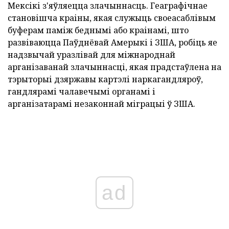
Мексікі з'яўляецца злачыннасць. Геаграфічнае
становішча краіны, якая служыць своеасаблівым
буферам паміж беднымі або краінамі, што
развіваюцца Паўднёвай Амерыкі і ЗША, робіць яе
надзвычай уразлівай для міжнароднай
арганізаванай злачыннасці, якая прадстаўлена на
тэрыторыі дзяржавы картэлі наркагандляроў,
гандлярамі чалавечымі органамі і
арганізатарамі незаконнай міграцыі ў ЗША.
ad