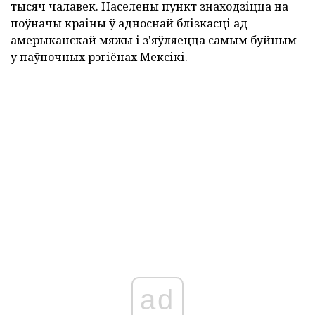
тысяч чалавек. Населены пункт знаходзіцца на
поўначы краіны ў адноснай блізкасці ад
амерыканскай мяжы і з'яўляецца самым буйным
у паўночных рэгіёнах Мексікі.
ad