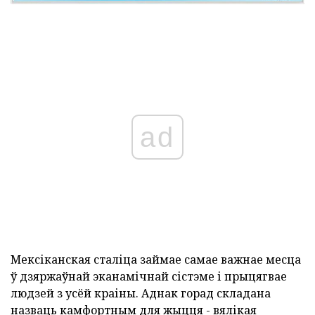
ad
Мексіканская сталіца займае самае важнае месца
ў дзяржаўнай эканамічнай сістэме і прыцягвае
людзей з усёй краіны. Аднак горад складана
назваць камфортным для жыцця - вялікая