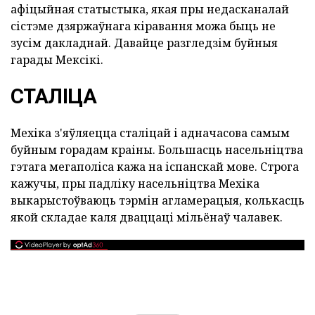
афіцыйная статыстыка, якая пры недасканалай
сістэме дзяржаўнага кіравання можа быць не
зусім дакладнай. Давайце разгледзім буйныя
гарады Мексікі.
СТАЛІЦА
Мехіка з'яўляецца сталіцай і адначасова самым
буйным горадам краіны. Большасць насельніцтва
гэтага мегаполіса кажа на іспанскай мове. Строга
кажучы, пры падліку насельніцтва Мехіка
выкарыстоўваюць тэрмін агламерацыя, колькасць
якой складае каля дваццаці мільёнаў чалавек.