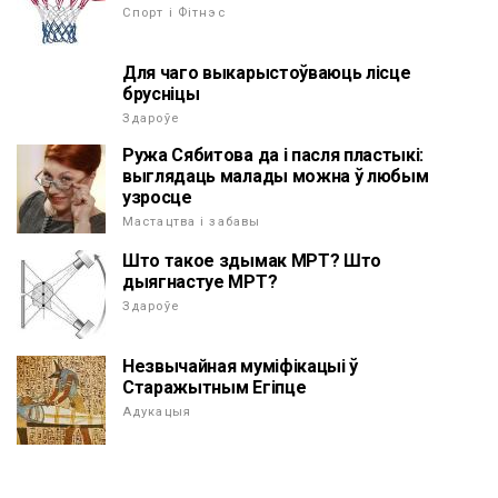
Спорт і Фітнэс
Для чаго выкарыстоўваюць лісце
брусніцы
Здароўе
Ружа Сябитова да і пасля пластыкі:
выглядаць малады можна ў любым
узросце
Мастацтва і забавы
Што такое здымак МРТ? Што
дыягнастуе МРТ?
Здароўе
Незвычайная муміфікацыі ў
Старажытным Егіпце
Адукацыя