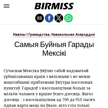
,
Навіны І Грамадства
Навакольнае Асяроддзе
Самыя Буйныя Гарады
Мексікі
Сучасная Мексіка ўяўляе сабой надзвычай
урбанізаваных краін з вялізнымі і не менш
маштабнымі праблемамі ўнутры населеных
пунктаў. Гарадоў з насельніцтвам больш за
мільён чалавек у краіне ўсяго дзесяць. Яшчэ
дзесяць - з насельніцтвам ад 700 да 950 тысяч.
Аднак варта мець на ўвазе, што гэта толькі