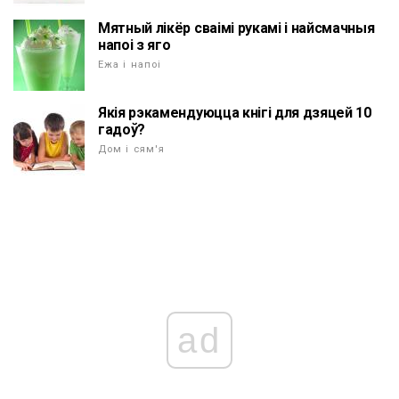
Мятный лікёр сваімі рукамі і найсмачныя
напоі з яго
Ежа і напоі
Якія рэкамендуюцца кнігі для дзяцей 10
гадоў?
Дом і сям'я
ad