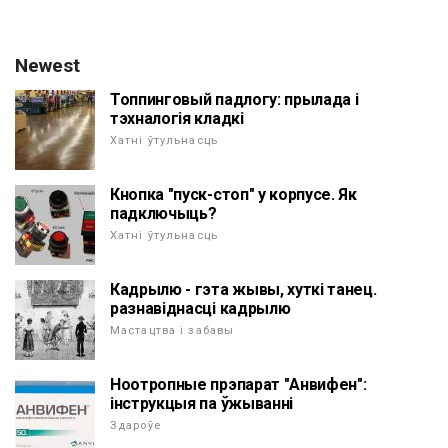
Newest
Топпинговый падлогу: прылада і
тэхналогія кладкі
Хатні ўтульнасць
Кнопка "пуск-стоп" у корпусе. Як
падключыць?
Хатні ўтульнасць
Кадрылю - гэта жывы, хуткі танец.
разнавіднасці кадрылю
Мастацтва і забавы
Ноотропные прэпарат "Анвифен":
інструкцыя па ўжыванні
Здароўе