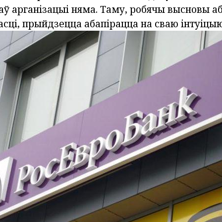
аў арганізацыі няма. Таму, робячы высновы а
сці, прыйдзецца абапірацца на сваю інтуіцыю