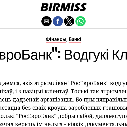
Фінансы
Банкі
,
вроБанк": Водгукі Кл
аемся, якія атрымлівае "РосЕвроБанк" водгук
ікаў, і з пазіцыі кліентаў. Толькі так атрымае
сць дадзенай арганізацыі. Бо пры няправіл
астацца без сваіх кроўна заробленых грашовы
колькі "РосЕвроБанк" добры сабой, дапамогуц
рэчна верыць ім нельга - ніякіх дакументальн