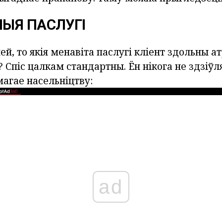
ЫЯ ПАСЛУГІ
ей, то якія менавіта паслугі кліент здольны 
 Спіс цалкам стандартны. Ён нікога не здзіўл
агае насельніцтву:
ad