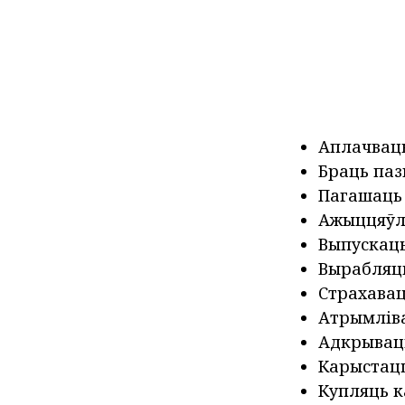
Аплачваць
Браць паз
Пагашаць 
Ажыццяўл
Выпускаць
Вырабляць
Страхавац
Атрымліва
Адкрываць
Карыстацц
Купляць 