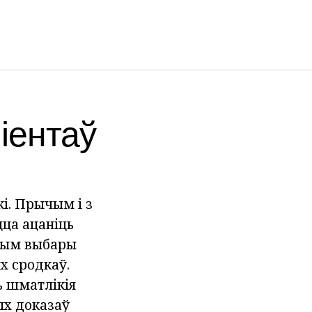
іентаў
і. Прычым і з
цца ацаніць
ьным выбары
х сродкаў.
ь шматлікія
ых доказаў