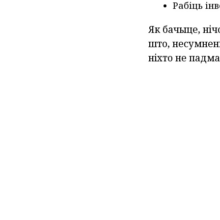
Рабіць ін
Як бачыце, ніч
што, несумненн
ніхто не падма