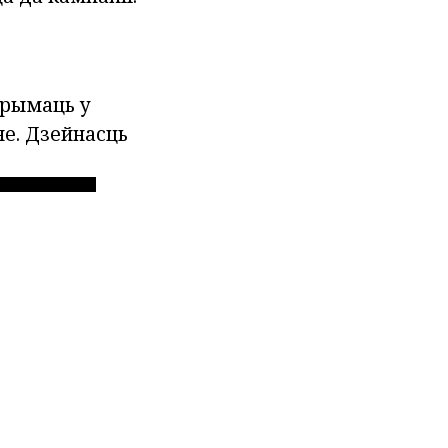
атрымаць у
яе. Дзейнасць