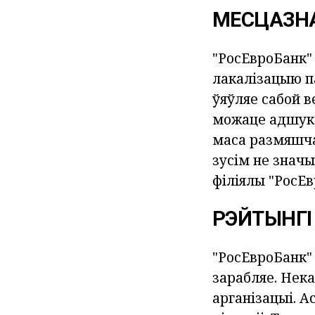
МЕСЦАЗН
"РосЕвроБанк" 
лакалізацыю па
ўяўляе сабой в
можаце адшукац
маса размяшча
зусім не значы
філіялы "РосЕв
РЭЙТЫНГІ
"РосЕвроБанк" 
зарабляе. Нек
арганізацыі. А