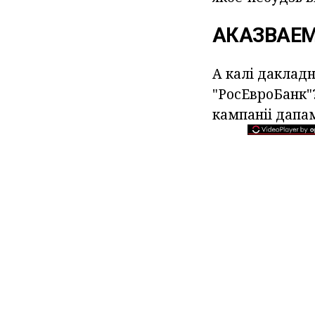
АКАЗВАЕМ
А калі дакладн
"РосЕвроБанк"?
кампаніі дапам