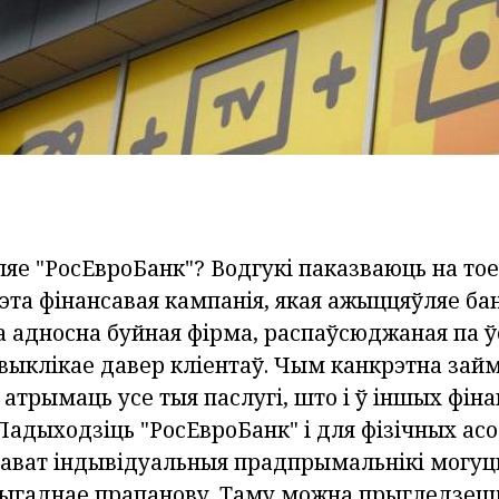
яе "РосЕвроБанк"? Водгукі паказваюць на тое
гэта фінансавая кампанія, якая ажыццяўляе б
а адносна буйная фірма, распаўсюджаная па ў
выклікае давер кліентаў. Чым канкрэтна зай
атрымаць усе тыя паслугі, што і ў іншых фін
Падыходзіць "РосЕвроБанк" і для фізічных асоб
ват індывідуальныя прадпрымальнікі могуць
выгаднае прапанову. Таму можна прыгледзецца