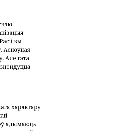
 сваю
анізацыя
Расіі вы
. Асноўная
. Але гэта
я знойдуцца
нага характару
най
аноў адымаюць