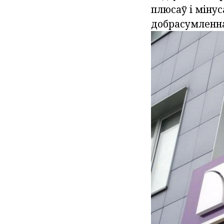
плюсаў і мінус
добрасумленна