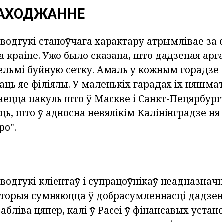
АХОДЖАННЕ
водгукі станоўчага характару атрымлівае за
 краіне. Ужо было сказана, што дадзеная арг
ельмі буйную сетку. Амаль у кожным горадзе 
ь яе філіялы. У маленькіх гарадах іх няшмат
ецца пакуль што ў Маскве і Санкт-Пецярбургу
ць, што ў адносна невялікім Калінінградзе н
ро".
водгукі кліентаў і супрацоўнікаў неадназнач
аторыя сумняюцца ў добрасумленнасці дадзе
сабліва цяпер, калі ў Расеі ў фінансавых уст