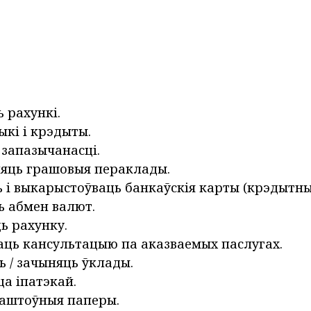
 рахункі.
ыкі і крэдыты.
запазычанасці.
яць грашовыя пераклады.
 і выкарыстоўваць банкаўскія карты (крэдытныя
 абмен валют.
ь рахунку.
ць кансультацыю па аказваемых паслугах.
 / зачыняць ўклады.
а іпатэкай.
каштоўныя паперы.