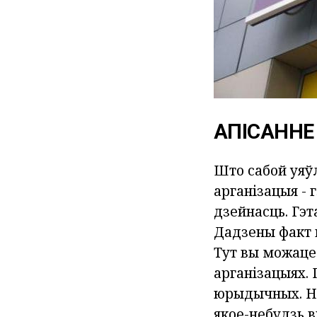
АПІСАННЕ
Што сабой уяўл
арганізацыя - 
дзейнасць. Гэт
Дадзены факт 
Тут вы можаце 
арганізацыях. 
юрыдычных. На
якое-небудзь 