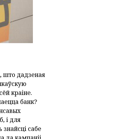
, што дадзеная
анкаўскую
сёй краіне.
маецца банк?
ансавых
, і для
 знайсці сабе
 да кампаніі.