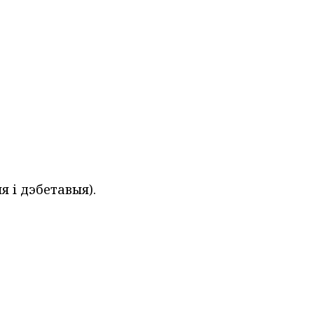
 і дэбетавыя).