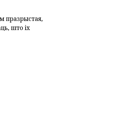
ам празрыстая,
ць, што іх