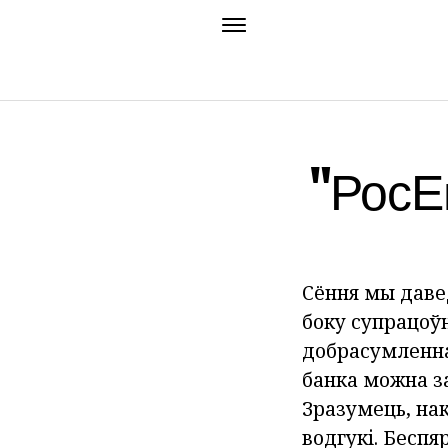
"РосЕ
Сёння мы давед
боку супрацоўн
добрасумленна
банка можна з
Зразумець, на
водгукі. Беспя