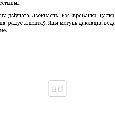
вестыцыі.
ога дзіўнага. Дзейнасць "РосЕвроБанка" цалк
а, радуе кліентаў. Яны могуць дакладна веда
не.
ad