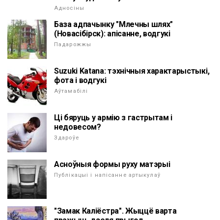
Адносіны
База адпачынку "Млечны шлях"
(Новасібірск): апісанне, водгукі
Падарожжы
Suzuki Katana: тэхнічныя характарыстыкі,
фота і водгукі
Аўтамабілі
Ці бяруць у армію з гастрытам і
недовесом?
Здароўе
Асноўныя формы руху матэрыі
Публікацыі і напісанне артыкулаў
"Замак Каліёстра". Жыццё варта