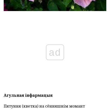
ad
Агульная інфармацыя
Пятуння (кветка) на сённяшнім момант