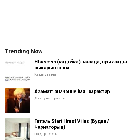
Trending Now
Htaccess (кадоўка): налада, прыклады
выкарыстання
Кампутары
Азамат: значэнне імя і характар
Духоўнае развіццё
Гатэль Stari Hrast Villas (Будва /
Чарнагорыя)
Падарожжы