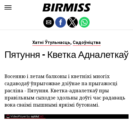
,
Хатні Ўтульнасць
Садоўніцтва
Пятуння - Кветка Адналеткаў
Восенню і летам балконы і кветнікі многіх
садаводаў ўпрыгожвае дзіўнае па прыгажосці
расліна - Пятуння. Кветка-адналеткаў пры
правільным сыходзе здольны доўгі час радаваць
вока сваімі пышнымі яркімі бутонамі.