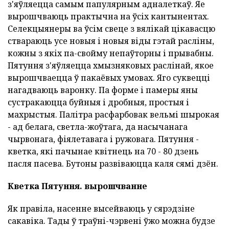
з'яўляецца самым папулярным адналеткаў. Яе
вырошчваюць практычна на ўсіх кантынентах.
Селекцыянеры ва ўсім свеце з вялікай цікавасцю
ствараюць усе новыя і новыя віды гэтай расліны,
кожны з якіх па-свойму непаўторны і прывабны.
Пятуння з'яўляецца хмызняковых раслінай, якое
вырошчваецца ў пакаёвых умовах. Яго суквецці
нагадваюць варонку. Па форме і памеры яны
сустракаюцца буйныя і дробныя, простыя і
махрыстыя. Палітра расфарбовак вельмі шырокая
- ад белага, светла-жоўтага, да насычанага
чырвонага, фіялетавага і ружовага. Пятуння -
кветка, які пачынае квітнець на 70 - 80 дзень
пасля пасева. Бутоны развіваюцца каля сямі дзён.
Кветка Пятуння.
вырошчванне
Як правіла, насенне высейваюць у сярэдзіне
сакавіка. Тады ў траўні-чэрвені ўжо можна будзе