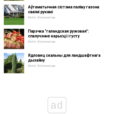
Аўтаматычная сістэма паліву газона
сваімі рукамі
Хатні ўтульнасць
Парэчка "галандская ружовая":
спалучэнне карысці і густу
Хатні ўтульнасць
Ядловец скальны для ландшафтнага
дызайну
Хатні ўтульнасць
ad