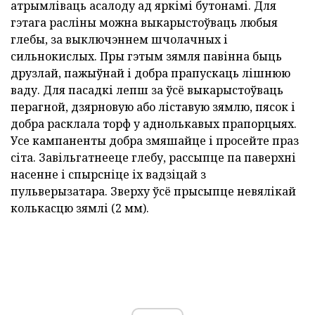
атрымліваць асалоду ад яркімі бутонамі. Для
гэтага расліны можна выкарыстоўваць любыя
глебы, за выключэннем шчолачных і
сильнокислых. Пры гэтым зямля павінна быць
друзлай, пажыўнай і добра прапускаць лішнюю
ваду. Для пасадкі лепш за ўсё выкарыстоўваць
перагной, дзярновую або ліставую зямлю, пясок і
добра расклала торф у аднолькавых прапорцыях.
Усе кампаненты добра змяшайце і просейте праз
сіта. Завільгатнееце глебу, рассыпце па паверхні
насенне і спырсніце іх вадзіцай з
пульверызатара. Зверху ўсё прысыпце невялікай
колькасцю зямлі (2 мм).