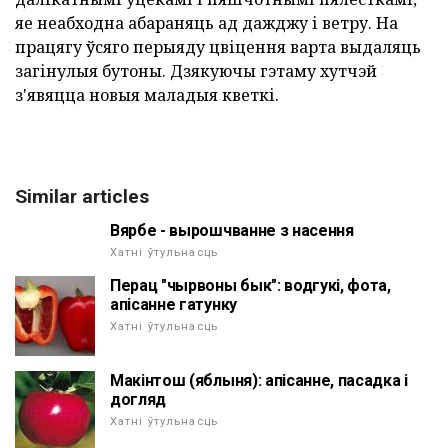
яе неабходна абараняць ад дажджу і ветру. На
працягу ўсяго перыяду цвіцення варта выдаляць
загінулыя бутоны. Дзякуючы гэтаму хутчэй
з'явяцца новыя маладыя кветкі.
Similar articles
Вярбе - вырошчванне з насення
Хатні ўтульнасць
Перац "чырвоны бык": водгукі, фота,
апісанне гатунку
Хатні ўтульнасць
Макінтош (яблыня): апісанне, пасадка і
догляд
Хатні ўтульнасць