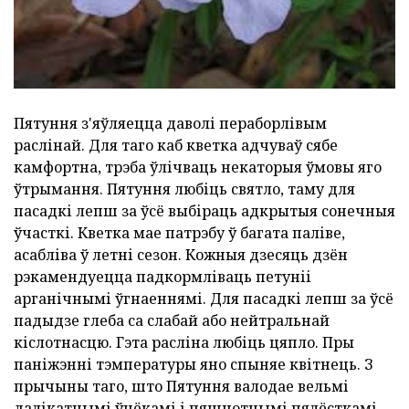
Пятуння з'яўляецца даволі пераборлівым
раслінай. Для таго каб кветка адчуваў сябе
камфортна, трэба ўлічваць некаторыя ўмовы яго
ўтрымання. Пятуння любіць святло, таму для
пасадкі лепш за ўсё выбіраць адкрытыя сонечныя
ўчасткі. Кветка мае патрэбу ў багата паліве,
асабліва ў летні сезон. Кожныя дзесяць дзён
рэкамендуецца падкормліваць петуніі
арганічнымі ўгнаеннямі. Для пасадкі лепш за ўсё
падыдзе глеба са слабай або нейтральнай
кіслотнасцю. Гэта расліна любіць цяпло. Пры
паніжэнні тэмпературы яно спыняе квітнець. З
прычыны таго, што Пятуння валодае вельмі
далікатнымі ўцёкамі і пяшчотнымі пялёсткамі,