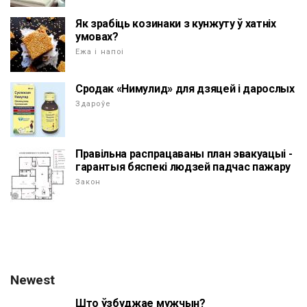
Як зрабіць козинаки з кунжуту ў хатніх
умовах?
Ежа і напоі
Сродак «Нимулид» для дзяцей і дарослых
Здароўе
Правільна распрацаваны план эвакуацыі -
гарантыя бяспекі людзей падчас пажару
Закон
Newest
Што ўзбуджае мужчын?