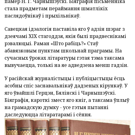
памёр Н. Г. Чарнышэўскі. Біяграфія пісьменніка
стала прадметам пераймання шматлікіх
паслядоўнікаў і прыхільнікаў.
Савецкая ідэалогія паставіла яго ў адзін шэраг з
дзеячамі XIX стагоддзя, якія былі прадвеснікамі
рэвалюцыі. Раман «Што рабіць?» Стаў
абавязковым пунктам школьнай праграмы. На
сучасных ўроках літаратуры гэтая тэма таксама
вывучаецца, толькі на яе адведзена менш гадзін.
У расійскай журналістыцы і публіцыстыцы ёсць
асобны спіс заснавальнікаў дадзеных кірункаў. У
яго ўвайшлі Герцэн, Бялінскі і Чарнышэўскі.
Біяграфія, кароткі змест яго кніг, а таксама ўплыў
на грамадскую думку - усе гэтыя пытанні
даследуюцца літаратарамі і сёння.