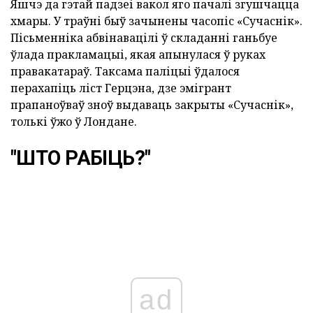
Яшчэ да гэтай падзеі вакол яго пачалі згушчацца
хмары. У траўні быў зачынены часопіс «Сучаснік».
Пісьменніка абвінавацілі ў складанні ганьбуе
ўлада пракламацыі, якая апынулася ў руках
правакатараў. Таксама паліцыі ўдалося
перахапіць ліст Герцэна, дзе эмігрант
прапаноўваў зноў выдаваць закрыты «Сучаснік»,
толькі ўжо ў Лондане.
"ШТО РАБІЦЬ?"
ad