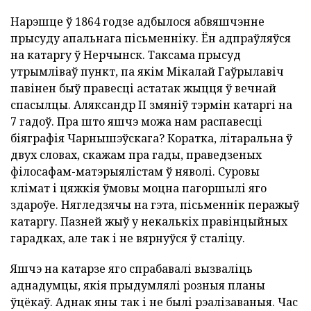
Нарэшце ў 1864 годзе адбылося абвяшчэнне
прысуду апальнага пісьменніку. Ён адпраўляўся
на катаргу ў Нерчынск. Таксама прысуд
утрымліваў пункт, па якім Мікалай Гаўрылавіч
павінен быў правесці астатак жыцця ў вечнай
спасылцы. Аляксандр II змяніў тэрмін катаргі на
7 гадоў. Пра што яшчэ можа нам распавесці
біяграфія Чарнышэўскага? Коратка, літаральна ў
двух словах, скажам пра гады, праведзеных
філосафам-матэрыялістам ў няволі. Суровы
клімат і цяжкія ўмовы моцна пагоршылі яго
здароўе. Нягледзячы на гэта, пісьменнік перажыў
катаргу. Пазней жыў у некалькіх правінцыйных
гарадках, але так і не вярнуўся ў сталіцу.
Яшчэ на катарзе яго спрабавалі вызваліць
аднадумцы, якія прыдумлялі розныя планы
ўцёкаў. Аднак яны так і не былі рэалізаваныя. Час