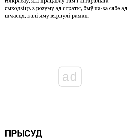
Някрасаў, які працаваў там і літаральна
сыходзіць з розуму ад страты, быў па-за сябе ад
шчасця, калі яму вярнулі раман.
ad
ПРЫСУД