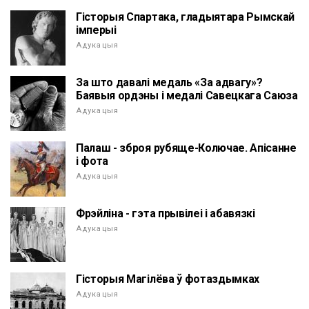
Гісторыя Спартака, гладыятара Рымскай
імперыі
Адукацыя
За што давалі медаль «За адвагу»?
Баявыя ордэны і медалі Савецкага Саюза
Адукацыя
Палаш - зброя рубяще-Колючае. Апісанне
і фота
Адукацыя
Фрэйліна - гэта прывілеі і абавязкі
Адукацыя
Гісторыя Магілёва ў фотаздымках
Адукацыя