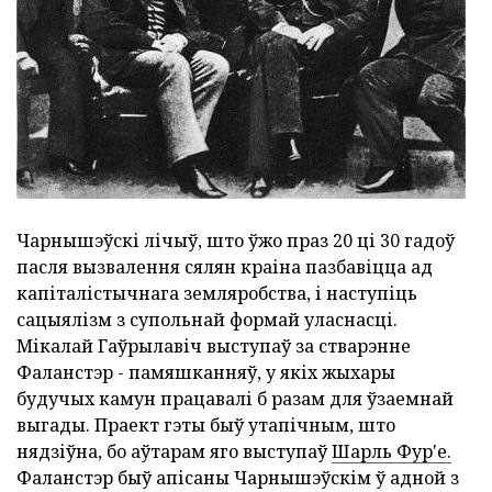
Чарнышэўскі лічыў, што ўжо праз 20 ці 30 гадоў
пасля вызвалення сялян краіна пазбавіцца ад
капіталістычнага земляробства, і наступіць
сацыялізм з супольнай формай уласнасці.
Мікалай Гаўрылавіч выступаў за стварэнне
Фаланстэр - памяшканняў, у якіх жыхары
будучых камун працавалі б разам для ўзаемнай
выгады. Праект гэты быў утапічным, што
нядзіўна, бо аўтарам яго выступаў
Шарль Фур'е.
Фаланстэр быў апісаны Чарнышэўскім ў адной з