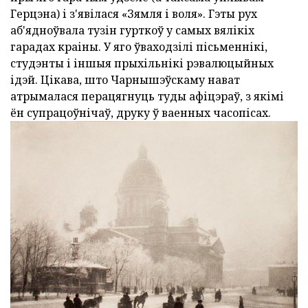
Герцэна) і з'явілася «Зямля і воля». Гэты рух
аб'ядноўвала тузін гурткоў у самых вялікіх
гарадах краіны. У яго ўваходзілі пісьменнікі,
студэнты і іншыя прыхільнікі рэвалюцыйных
ідэй. Цікава, што Чарнышэўскаму нават
атрымалася перацягнуць туды афіцэраў, з якімі
ён супрацоўнічаў, друку ў ваенных часопісах.