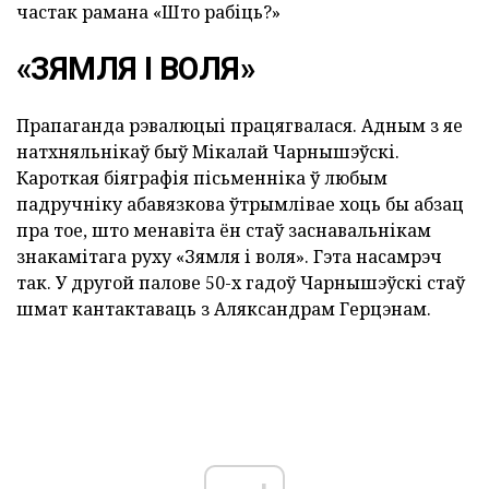
частак рамана «Што рабіць?»
«ЗЯМЛЯ І ВОЛЯ»
Прапаганда рэвалюцыі працягвалася. Адным з яе
натхняльнікаў быў Мікалай Чарнышэўскі.
Кароткая біяграфія пісьменніка ў любым
падручніку абавязкова ўтрымлівае хоць бы абзац
пра тое, што менавіта ён стаў заснавальнікам
знакамітага руху «Зямля і воля». Гэта насамрэч
так. У другой палове 50-х гадоў Чарнышэўскі стаў
шмат кантактаваць з Аляксандрам Герцэнам.