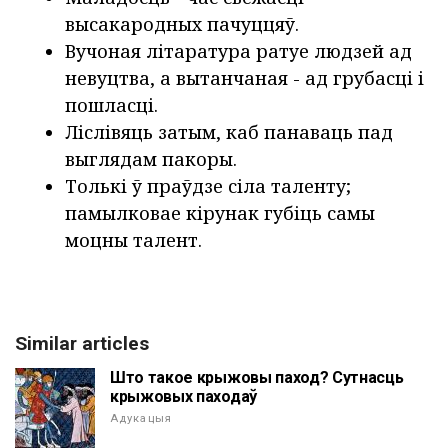
высакародных пачуццяў.
Вучоная літаратура ратуе людзей ад
невуцтва, а вытанчаная - ад грубасці і
пошласці.
Ліслівяць затым, каб панаваць пад
выглядам пакоры.
Толькі ў праўдзе сіла таленту;
памылковае кірунак губіць самы
моцны талент.
Similar articles
Што такое крыжовы паход? Сутнасць
крыжовых паходаў
Адукацыя