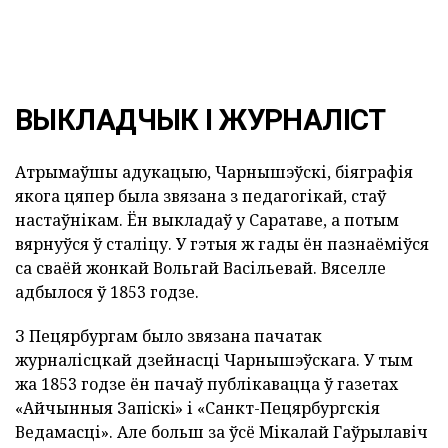
ВЫКЛАДЧЫК І ЖУРНАЛІСТ
Атрымаўшы адукацыю, Чарнышэўскі, біяграфія
якога цяпер была звязана з педагогікай, стаў
настаўнікам. Ён выкладаў у Саратаве, а потым
вярнуўся ў сталіцу. У гэтыя ж гады ён пазнаёміўся
са сваёй жонкай Вольгай Васільевай. Вяселле
адбылося ў 1853 годзе.
З Пецярбургам было звязана пачатак
журналісцкай дзейнасці Чарнышэўскага. У тым
жа 1853 годзе ён пачаў публікавацца ў газетах
«Айчынныя Запiскi» і «Санкт-Пецярбургскія
Ведамасці». Але больш за ўсё Мікалай Гаўрылавіч