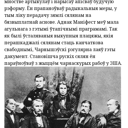
мностве артыкулаў і нарысаў апісваў будучую
рэформу. Ён прапаноўваў радыкальныя меры, у
тым ліку перадачу зямлі сялянам на
бязвыплатнай аснове. Аднак Маніфест меў мала
агульнага з гэтымі ўтапічнымі праграмамі. Так
як былі ўсталяваныя выкупныя плацяжы, якія
перашкаджалі сялянам стаць канчаткова
свабоднымі, Чарнышэўскі рэгулярна лаяў гэты
дакумент. Становішча рускіх сялян ён
параўноўваў з жыццём чарнаскурых рабоў у ЗША.