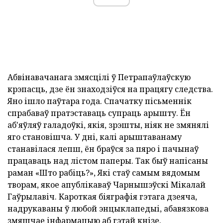
Абвінавачанага змясцілі ў Петрапаўлаўскую
крэпасць, дзе ён знаходзіўся на працягу следства.
Яно ішло паўтара года. Спачатку пісьменнік
спрабаваў пратэставаць супраць арышту. Ён
аб'яўляў галадоўкі, якія, зрэшты, ніяк не змянялі
яго становішча. У дні, калі арыштаванаму
станавілася лепш, ён браўся за пяро і пачынаў
працаваць над лістом паперы. Так быў напісаны
раман «Што рабіць?», Які стаў самым вядомым
творам, якое апублікаваў Чарнышэўскі Мікалай
Гаўрылавіч. Кароткая біяграфія гэтага дзеяча,
надрукаваны ў любой энцыклапедыі, абавязкова
змяшчае інфармацыю аб гэтай кнізе.