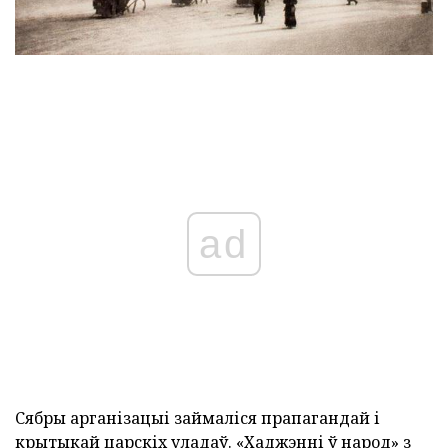
ad
Сябры арганізацыі займаліся прапагандай і
крытыкай царскіх уладаў. «Хаджэнні ў народ» з