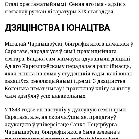
Сталі хрэстаматыйнымі. Сёння яго імя - адзін з
сімвалаў рускай літаратуры XIX стагоддзя.
ДЗЯЦІНСТВА І ЮНАЦТВА
Мікалай Чарнышэўскі, біяграфія якога пачалася ў
Саратаве, нарадзіўся ў сям'і правінцыйнага
святара. Бацька сам займаўся адукацыяй дзіцяці.
Ад яго Чарнышэўскаму перадалася рэлігійнасць,
якая сышла на няма ў студэнцкія гады, калі юнак
захапіўся рэвалюцыйнымі ідэямі. З дзяцінства
Коленька шмат чытаў і праглынаў кнігу за кнігу,
чым здзіўляў усіх навакольных.
У 1843 годзе ён паступіў у духоўную семінарыю
Саратава, але, ня скончыўшы яе, працягнуў
адукацыю ў універсітэце Санкт-Пецярбурга.
Чарнышэўскі, біяграфія якога была звязана з