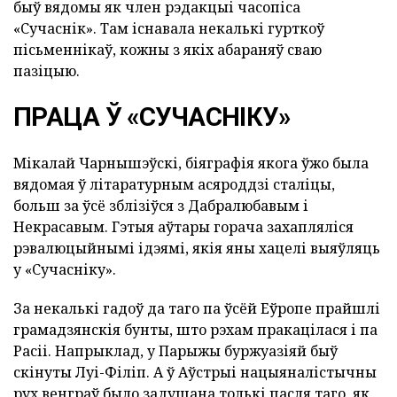
быў вядомы як член рэдакцыі часопіса
«Сучаснік». Там існавала некалькі гурткоў
пісьменнікаў, кожны з якіх абараняў сваю
пазіцыю.
ПРАЦА Ў «СУЧАСНІКУ»
Мікалай Чарнышэўскі, біяграфія якога ўжо была
вядомая ў літаратурным асяроддзі сталіцы,
больш за ўсё зблізіўся з Дабралюбавым і
Некрасавым. Гэтыя аўтары горача захапляліся
рэвалюцыйнымі ідэямі, якія яны хацелі выяўляць
у «Сучасніку».
За некалькі гадоў да таго па ўсёй Еўропе прайшлі
грамадзянскія бунты, што рэхам пракацілася і па
Расіі. Напрыклад, у Парыжы буржуазіяй быў
скінуты Луі-Філіп. А ў Аўстрыі нацыяналістычны
рух венграў было задушана толькі пасля таго, як