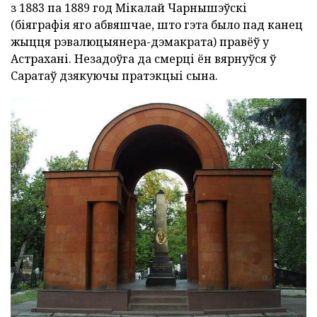
з 1883 па 1889 год Мікалай Чарнышэўскі
(біяграфія яго абвяшчае, што гэта было пад канец
жыцця рэвалюцыянера-дэмакрата) правёў у
Астрахані. Незадоўга да смерці ён вярнуўся ў
Саратаў дзякуючы пратэкцыі сына.