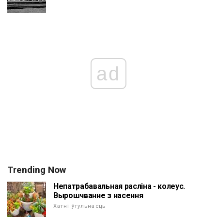
ad
Trending Now
Непатрабавальная расліна - колеус.
Вырошчванне з насення
Хатні ўтульнасць