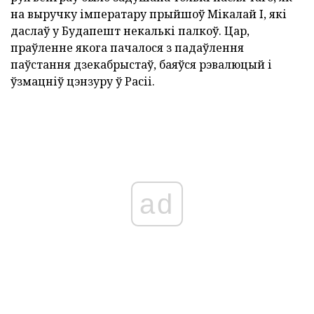
на выручку імператару прыйшоў Мікалай I, які
даслаў у Будапешт некалькі палкоў. Цар,
праўленне якога пачалося з падаўлення
паўстання дзекабрыстаў, баяўся рэвалюцый і
ўзмацніў цэнзуру ў Расіі.
ad