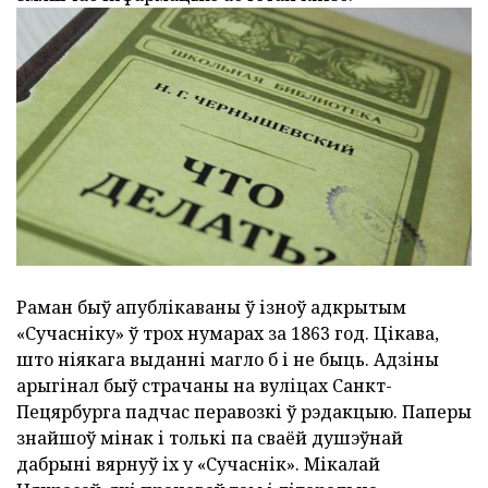
Раман быў апублікаваны ў ізноў адкрытым
«Сучасніку» ў трох нумарах за 1863 год. Цікава,
што ніякага выданні магло б і не быць. Адзіны
арыгінал быў страчаны на вуліцах Санкт-
Пецярбурга падчас перавозкі ў рэдакцыю. Паперы
знайшоў мінак і толькі па сваёй душэўнай
дабрыні вярнуў іх у «Сучаснік». Мікалай