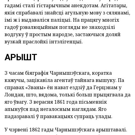
гадамі сталі гістарычным анекдотам. Агітатары,
якія спрабавалі знайсці агульную мову з сялянамі,
імі ж і выдаваліся паліцыі. На працягу многіх
гадоў рэвалюцыйныя погляды не знаходзілі
водгуку ў простым народзе, застаючыся доляй
вузкай праслойкі інтэлігенцыі.
АРЫШТ
З часам біяграфія Чарнышэўскага, коратка
кажучы, зацікавіла агентаў тайнага вышуку. Па
справах «Званы» ён нават ездзіў да Герцэнам у
Лондан, што, вядома, толькі больш прыцягвала да
яго ўвагу. З верасня 1861 года пісьменнік
апынуўся пад негалосным наглядам. Яго
падазравалі ў правакацыях супраць улады.
У чэрвені 1862 гады Чарнышэўскага арыштавалі.