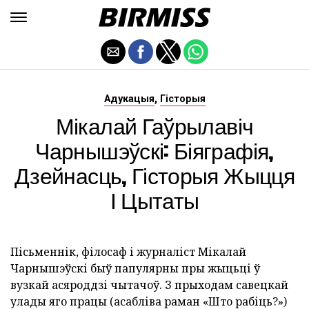
,
Адукацыя
Гісторыя
Мікалай Гаўрылавіч
Чарнышэўскі: Біяграфія,
Дзейнасць, Гісторыя Жыцця
І Цытаты
Пісьменнік, філосаф і журналіст Мікалай
Чарнышэўскі быў папулярны пры жыцьці ў
вузкай асяроддзі чытачоў. З прыходам савецкай
улады яго працы (асабліва раман «Што рабіць?»)