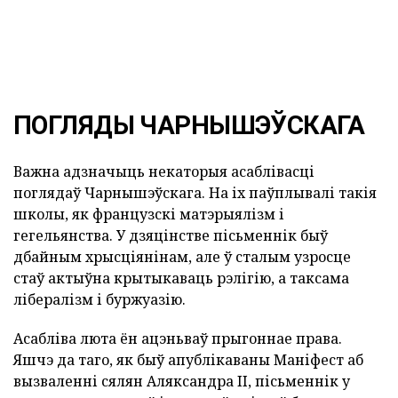
ПОГЛЯДЫ ЧАРНЫШЭЎСКАГА
Важна адзначыць некаторыя асаблівасці
поглядаў Чарнышэўскага. На іх паўплывалі такія
школы, як французскі матэрыялізм і
гегельянства. У дзяцінстве пісьменнік быў
дбайным хрысціянінам, але ў сталым узросце
стаў актыўна крытыкаваць рэлігію, а таксама
лібералізм і буржуазію.
Асабліва люта ён ацэньваў прыгоннае права.
Яшчэ да таго, як быў апублікаваны Маніфест аб
вызваленні сялян Аляксандра II, пісьменнік у