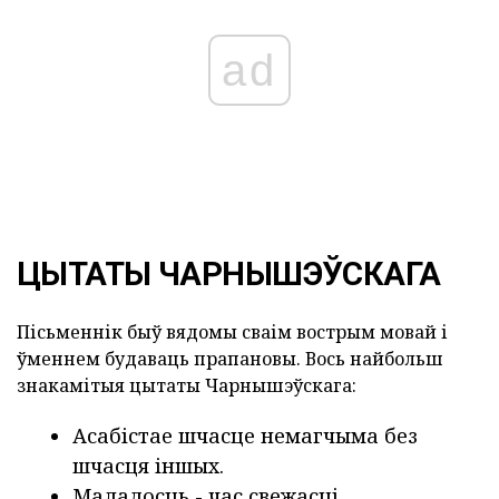
ad
ЦЫТАТЫ ЧАРНЫШЭЎСКАГА
Пісьменнік быў вядомы сваім вострым мовай і
ўменнем будаваць прапановы. Вось найбольш
знакамітыя цытаты Чарнышэўскага:
Асабістае шчасце немагчыма без
шчасця іншых.
Маладосць - час свежасці