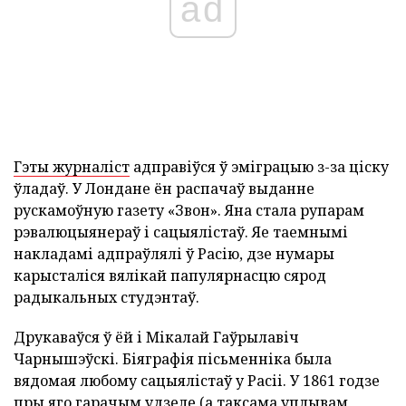
ad
Гэты журналіст
адправіўся ў эміграцыю з-за ціску
ўладаў. У Лондане ён распачаў выданне
рускамоўную газету «Звон». Яна стала рупарам
рэвалюцыянераў і сацыялістаў. Яе таемнымі
накладамі адпраўлялі ў Расію, дзе нумары
карысталіся вялікай папулярнасцю сярод
радыкальных студэнтаў.
Друкаваўся ў ёй і Мікалай Гаўрылавіч
Чарнышэўскі. Біяграфія пісьменніка была
вядомая любому сацыялістаў у Расіі. У 1861 годзе
пры яго гарачым удзеле (а таксама уплывам