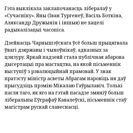
Гэта выклікала заклапочанасць лібералаў у
«Сучасніку». Яны (Іван Тургенеў, Васіль Боткіна,
Аляксандр Дружынін і іншыя) не хацелі
радыкалізацыі часопіса.
Дзейнасць Чарнышэўскага ўсё больш прыцягвала
ўвагі дзяржавы і чыноўнікаў, адказных за
цэнзуру. Яркай падзеяй стала публічная абарона
дысертацыі пра мастацтва, на якой пісьменнік
выступіў з рэвалюцыйнай прамовай. У знак
пратэсту міністр асветы Абрагам наровіць ня даў
прысудзіць прэмію Мікалаю Гаўрылавіч. Толькі
пасля таго, як яго на гэтай пасадзе змяніў больш
ліберальны Еўграфаў Кавалеўскі, пісьменнік стаў
магістрам рускай славеснасці.