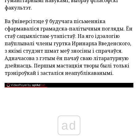
гуманітарнымі навукамі, выбраў філасофскі
факультэт.
Ва ўніверсітэце ў будучага пісьменніка
сфармаваліся грамадска-палітычныя погляды. Ён
стаў сацыялістам-утапістаў. На яго ідэалогію
паўплывалі члены гуртка Иринарха Введенского,
з якімі студэнт шмат меў зносіны і спрачаўся.
Адначасова з гэтым ён пачаў сваю літаратурную
дзейнасць. Першыя мастацкія творы былі толькі
трэніроўкай і засталіся неапублікаванымі.
ad