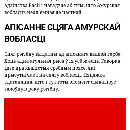
адзінства Расіі і нагадвае аб тым, што Амурская
вобласць неад'емная яе часткай.
АПІСАННЕ СЦЯГА АМУРСКАЙ
ВОБЛАСЦІ
Сцяг рэгіёну выдатны ад апісанага вышэй герба.
Хоць адна агульная рыса ў іх усё ж ёсць. Гаворка
ідзе пра хвалістыя срэбным поясе, які
прысутнічае і на сцягу вобласці. Няцяжка
здагадацца, што і тут гэты элемент сімвалізуе
галоўную раку рэгіёну.