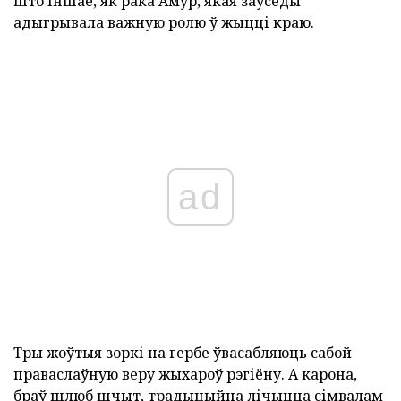
што іншае, як рака Амур, якая заўсёды
адыгрывала важную ролю ў жыцці краю.
ad
Тры жоўтыя зоркі на гербе ўвасабляюць сабой
праваслаўную веру жыхароў рэгіёну. А карона,
браў шлюб шчыт, традыцыйна лічыцца сімвалам