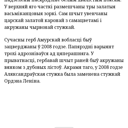
У верхняй яго часткі размешчаны тры залатыя
васьміканцовыя зоркі. Сам шчыт увенчаны
царскай залатой каронай з самацветамі і
акружаны чырвонай стужкай.
Сучасны герб Амурскай вобласці быў
зацверджаны ў 2008 годзе. Папярэдні варыянт
трохі адрозніваўся ад цяперашняга. У
прыватнасці, гербавай шчыт раней быў акружаны
вянком з дубовых лiстоў. Акрамя таго, у 2008 годзе
Аляксандраўская стужка была заменена стужкай
Ордэна Леніна.