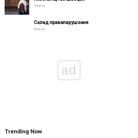
Закон
Склад правапарушэння
Закон
ad
Trending Now