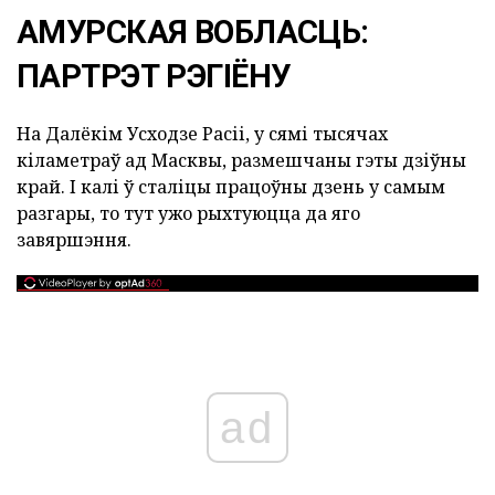
АМУРСКАЯ ВОБЛАСЦЬ:
ПАРТРЭТ РЭГІЁНУ
На Далёкім Усходзе Расіі, у сямі тысячах
кіламетраў ад Масквы, размешчаны гэты дзіўны
край. І калі ў сталіцы працоўны дзень у самым
разгары, то тут ужо рыхтуюцца да яго
завяршэння.
ad