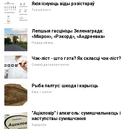
Якія існуюць віды рэзістараў
Тэхналогіі
Лепшыя гасцініцы Зеленаграда:
«Мікрон», «Рэкорд», «Андреевка»
Падарожжы
Чэк-ліст - што гэта? Як скласці чэк-ліст?
Самаўдасканаленне
Рыба палтус: шкода і карысць
Ежа і напоі
"Ацікловір" і алкаголь: сумяшчальнасць і
наступствы сумяшчэння
Здароўе