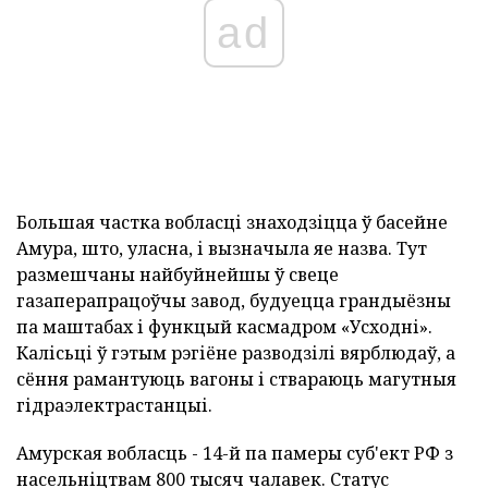
ad
Большая частка вобласці знаходзіцца ў басейне
Амура, што, уласна, і вызначыла яе назва. Тут
размешчаны найбуйнейшы ў свеце
газаперапрацоўчы завод, будуецца грандыёзны
па маштабах і функцый касмадром «Усходні».
Калісьці ў гэтым рэгіёне разводзілі вярблюдаў, а
сёння рамантуюць вагоны і ствараюць магутныя
гідраэлектрастанцыі.
Амурская вобласць - 14-й па памеры суб'ект РФ з
насельніцтвам 800 тысяч чалавек. Статус