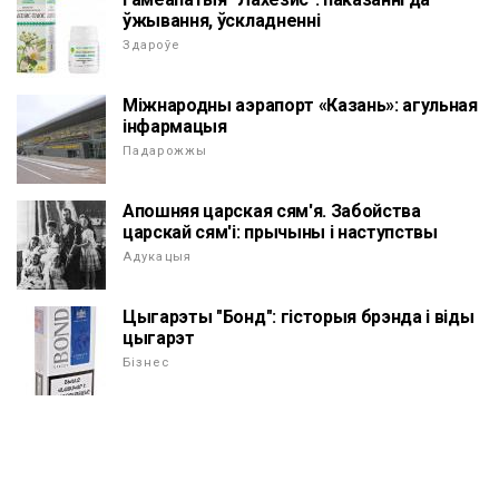
ўжывання, ўскладненні
Здароўе
Міжнародны аэрапорт «Казань»: агульная
інфармацыя
Падарожжы
Апошняя царская сям'я. Забойства
царскай сям'і: прычыны і наступствы
Адукацыя
Цыгарэты "Бонд": гісторыя брэнда і віды
цыгарэт
Бізнес