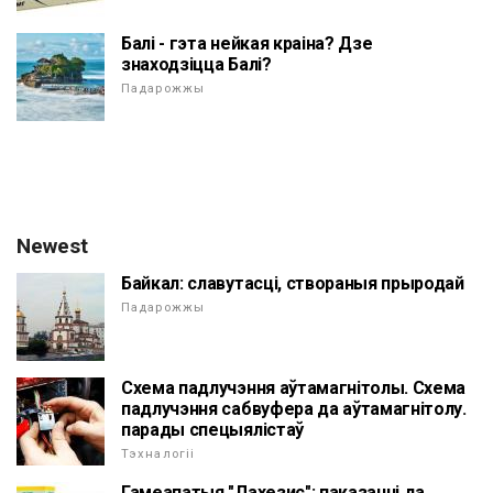
Балі - гэта нейкая краіна? Дзе
знаходзіцца Балі?
Падарожжы
Newest
Байкал: славутасці, створаныя прыродай
Падарожжы
Схема падлучэння аўтамагнітолы. Схема
падлучэння сабвуфера да аўтамагнітолу.
парады спецыялістаў
Тэхналогіі
Гамеапатыя "Лахезис": паказанні да