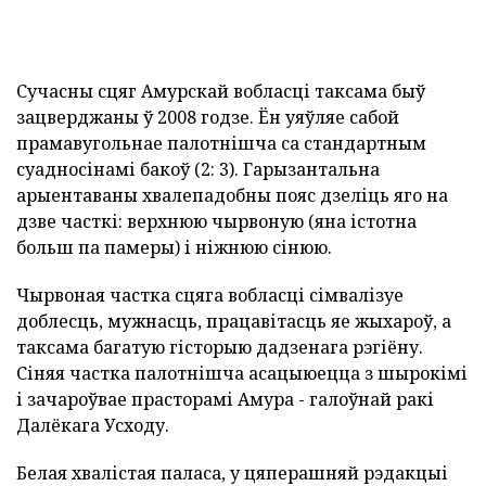
Сучасны сцяг Амурскай вобласці таксама быў
зацверджаны ў 2008 годзе. Ён уяўляе сабой
прамавугольнае палотнішча са стандартным
суадносінамі бакоў (2: 3). Гарызантальна
арыентаваны хвалепадобны пояс дзеліць яго на
дзве часткі: верхнюю чырвоную (яна істотна
больш па памеры) і ніжнюю сінюю.
Чырвоная частка сцяга вобласці сімвалізуе
доблесць, мужнасць, працавітасць яе жыхароў, а
таксама багатую гісторыю дадзенага рэгіёну.
Сіняя частка палотнішча асацыюецца з шырокімі
і зачароўвае прасторамі Амура - галоўнай ракі
Далёкага Усходу.
Белая хвалістая паласа, у цяперашняй рэдакцыі