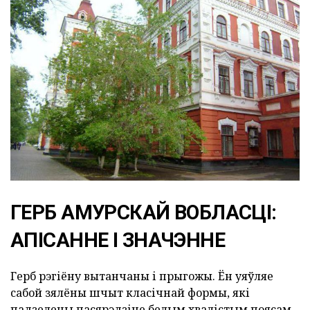
ГЕРБ АМУРСКАЙ ВОБЛАСЦІ:
АПІСАННЕ І ЗНАЧЭННЕ
Герб рэгіёну вытанчаны і прыгожы. Ён уяўляе
сабой зялёны шчыт класічнай формы, які
падзелены пасярэдзіне белым хвалістым поясам.