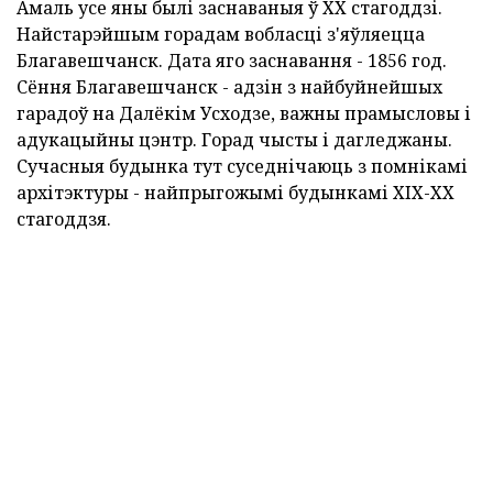
Амаль усе яны былі заснаваныя ў ХХ стагоддзі.
Найстарэйшым горадам вобласці з'яўляецца
Благавешчанск. Дата яго заснавання - 1856 год.
Сёння Благавешчанск - адзін з найбуйнейшых
гарадоў на Далёкім Усходзе, важны прамысловы і
адукацыйны цэнтр. Горад чысты і дагледжаны.
Сучасныя будынка тут суседнічаюць з помнікамі
архітэктуры - найпрыгожымі будынкамі XIX-XX
стагоддзя.