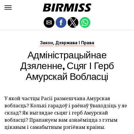
,
Закон
Дзяржава І Права
Адміністрацыйнае
Дзяленне, Сцяг І Герб
Амурскай Вобласці
У якой частцы Расіі размешчана Амурская
вобласць? Колькі гарадоў і раёнаў ўваходзіць у яе
склад? Як выглядае сьцяг і герб Амурскай
вобласці? Прапануем вам азнаёміцца з гэтым
цікавым і самабытным рэгіёнам краіны.