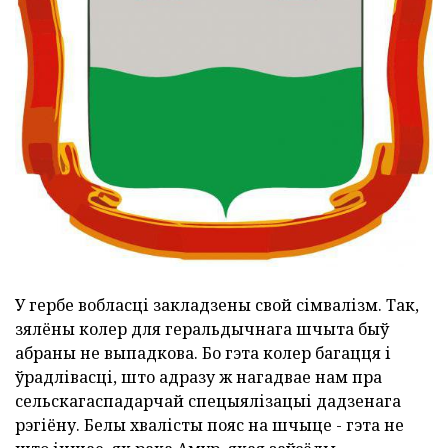
У гербе вобласці закладзены свой сімвалізм. Так,
зялёны колер для геральдычнага шчыта быў
абраны не выпадкова. Бо гэта колер багацця і
ўрадлівасці, што адразу ж нагадвае нам пра
сельскагаспадарчай спецыялізацыі дадзенага
рэгіёну. Белы хвалісты пояс на шчыце - гэта не