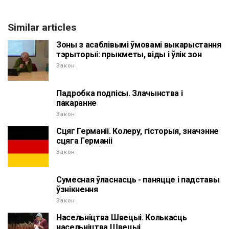
Similar articles
Зоны з асаблівымі ўмовамі выкарыстання
тэрыторыі: прыкметы, віды і ўлік зон
Закон
Падробка подпісы. Злачынства і
пакаранне
Закон
Сцяг Германіі. Колеру, гісторыя, значэнне
сцяга Германіі
Закон
Сумесная ўласнасць - паняцце і падставы
ўзнікнення
Закон
Насельніцтва Швецыі. Колькасць
насельніцтва Швецыі