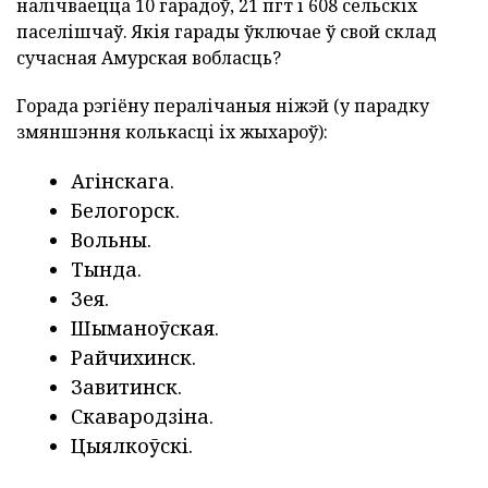
налічваецца 10 гарадоў, 21 пгт і 608 сельскіх
паселішчаў. Якія гарады ўключае ў свой склад
сучасная Амурская вобласць?
Горада рэгіёну пералічаныя ніжэй (у парадку
змяншэння колькасці іх жыхароў):
Агінскага.
Белогорск.
Вольны.
Тында.
Зея.
Шыманоўская.
Райчихинск.
Завитинск.
Скавародзіна.
Цыялкоўскі.