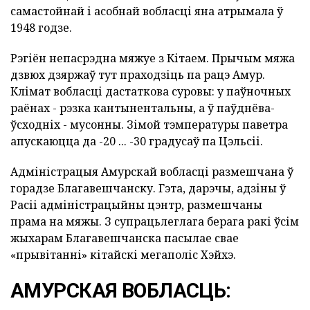
самастойнай і асобнай вобласці яна атрымала ў
1948 годзе.
Рэгіён непасрэдна мяжуе з Кітаем. Прычым мяжа
дзвюх дзяржаў тут праходзіць па рацэ Амур.
Клімат вобласці дастаткова суровы: у паўночных
раёнах - рэзка кантынентальны, а ў паўднёва-
ўсходніх - мусонны. Зімой тэмпературы паветра
апускаюцца да -20 ... -30 градусаў па Цэльсіі.
Адміністрацыя Амурскай вобласці размешчана ў
горадзе Благавешчанску. Гэта, дарэчы, адзіны ў
Расіі адміністрацыйны цэнтр, размешчаны
прама на мяжы. З супрацьлеглага берага ракі ўсім
жыхарам Благавешчанска пасылае свае
«прывітанні» кітайскі мегаполіс Хэйхэ.
АМУРСКАЯ ВОБЛАСЦЬ: