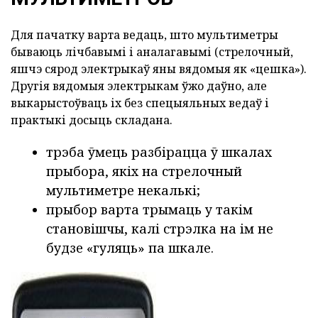
Для пачатку варта ведаць, што мультиметры
бываюць лічбавымі і аналагавымі (стрелочный,
яшчэ сярод электрыкаў яны вядомыя як «цешка»).
Другія вядомыя электрыкам ўжо даўно, але
выкарыстоўваць іх без спецыяльных ведаў і
практыкі досыць складана.
трэба ўмець разбірацца ў шкалах
прыбора, якіх на стрелочный
мультиметре некалькі;
прыбор варта трымаць у такім
становішчы, калі стрэлка на ім не
будзе «гуляць» па шкале.