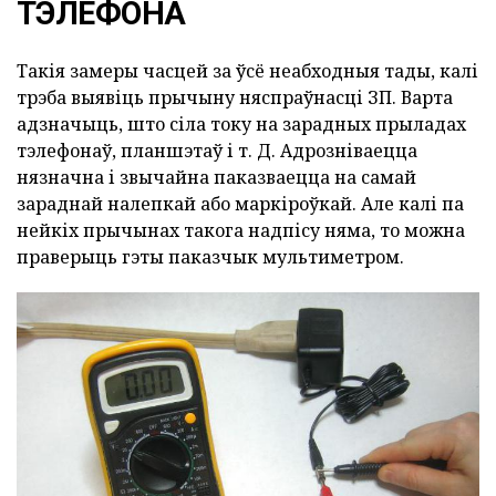
ТЭЛЕФОНА
Такія замеры часцей за ўсё неабходныя тады, калі
трэба выявіць прычыну няспраўнасці ЗП. Варта
адзначыць, што сіла току на зарадных прыладах
тэлефонаў, планшэтаў і т. Д. Адрозніваецца
нязначна і звычайна паказваецца на самай
зараднай налепкай або маркіроўкай. Але калі па
нейкіх прычынах такога надпісу няма, то можна
праверыць гэты паказчык мультиметром.