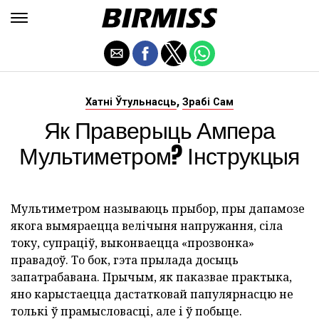
,
Хатні Ўтульнасць
Зрабі Сам
Як Праверыць Ампера
Мультиметром? Інструкцыя
Мультиметром называюць прыбор, пры дапамозе
якога вымяраецца велічыня напружання, сіла
току, супраціў, выконваецца «прозвонка»
правадоў. То бок, гэта прылада досыць
запатрабавана. Прычым, як паказвае практыка,
яно карыстаецца дастатковай папулярнасцю не
толькі ў прамысловасці, але і ў побыце.