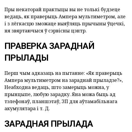
Пры некаторай практыцы вы не толькі будзеце
ведаць, як праверыць Ампера мультиметром, але
і з лёгкасцю зможаце выяўляць прычыны ўцечкі,
ня звяртаючыся ў сэрвісны цэнтр.
ПРАВЕРКА ЗАРАДНАЙ
ПРЫЛАДЫ
Перш чым адказаць на пытанне: «Як праверыць
Ампера мультиметром на зараднай прыладзе?»,
Неабходна ведаць, што замерыць можна, у
прынцыпе, любую зарадку. Яна можа быць ад
тэлефонаў, планшэтаў, ЗП для аўтамабільнага
акумулятара і т. Д.
ЗАРАДНАЯ ПРЫЛАДА