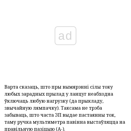
ad
Варта сказаць, што пры вымярэнні сілы току
любых зарадных прылад у ланцуг неабходна
ўключаць любую нагрузку (да прыкладу,
звычайную лямпачку). Таксама не трэба
забываць, што часта ЗП выдае пастаянны ток,
таму ручка мультиметра павінна выстаўляцца на
правільную пазіцыю (А-).