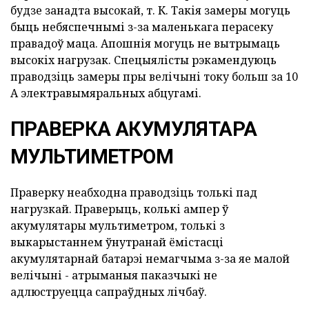
будзе занадта высокай, т. К. Такія замеры могуць
быць небяспечнымі з-за маленькага перасеку
правадоў маца. Апошнія могуць не вытрымаць
высокіх нагрузак. Спецыялісты рэкамендуюць
праводзіць замеры пры велічыні току больш за 10
А электравымяральных абцугамі.
ПРАВЕРКА АКУМУЛЯТАРА
МУЛЬТИМЕТРОМ
Праверку неабходна праводзіць толькі пад
нагрузкай. Праверыць, колькі ампер ў
акумулятары мультиметром,
толькі з
выкарыстаннем ўнутранай ёмістасці
акумулятарнай батарэі немагчыма з-за яе малой
велічыні - атрыманыя паказчыкі не
адлюструецца сапраўдных лічбаў.