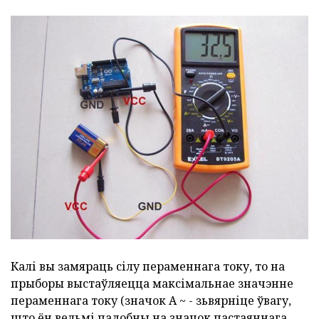
Калі вы замяраць сілу пераменнага току, то на
прыборы выстаўляецца максімальнае значэнне
пераменнага току (значок А ~ - зьвярніце ўвагу,
што ён вельмі падобны на значок пастаяннага