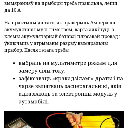
вымярэнняў на прыборы трэба правільна, лепш
да 10 А.
На практыцы да таго, як праверыць Ампера на
акумулятары мультиметром, варта адкінуць з
клемы акумулятарнай батарэі плюсавай провад і
ўключыць у атрыманы разрыў вымяральны
прыбор. Пасля гэтага трэба:
выбраць на мультиметре рэжым для
замеру сілы току;
зафіксаваць «кракадзіламі» драты і па
чарзе выцягваць засцерагальнікі, якія
адказваюць за электронны модуль ў
аўтамабілі.