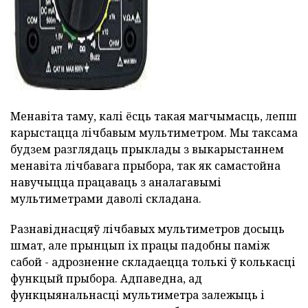
Менавіта таму, калі ёсць такая магчымасць, лепш
карыстацца лічбавым мультиметром. Мы таксама
будзем разглядаць прыклады з выкарыстаннем
менавіта лічбавага прыбора, так як самастойна
навучыцца працаваць з аналагавымі
мультиметрами даволі складана.
Разнавіднасцяў лічбавых мультиметров досыць
шмат, але прынцып іх працы падобны паміж
сабой - адрозненне складаецца толькі ў колькасці
функцый прыбора. Адпаведна, ад
функцыянальнасці мультиметра залежыць і