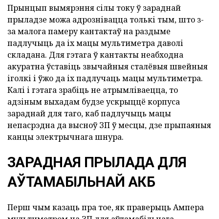
Прынцып вымярэння сілы току ў зараднай
прыладзе можа адрознівацца толькі тым, што з-
за малога памеру кантактаў на раздыме
падлучыць да іх мацы мультиметра даволі
складана. Для гэтага ў кантакты неабходна
акуратна ўставіць звычайныя сталёвыя швейныя
іголкі і ўжо да іх падлучаць мацы мультиметра.
Калі і гэтага зрабіць не атрымліваецца, то
адзіным выхадам будзе ускрыццё корпуса
зараднай для таго, каб падлучыць мацы
непасрэдна да высноў ЗП ў месцы, дзе прыпаяныя
канцы электрычнага шнура.
ЗАРАДНАЯ ПРЫЛАДА ДЛЯ
АЎТАМАБІЛЬНАЙ АКБ
Перш чым казаць пра тое, як праверыць Ампера
мультиметром на ЗП для аўтамабільнага