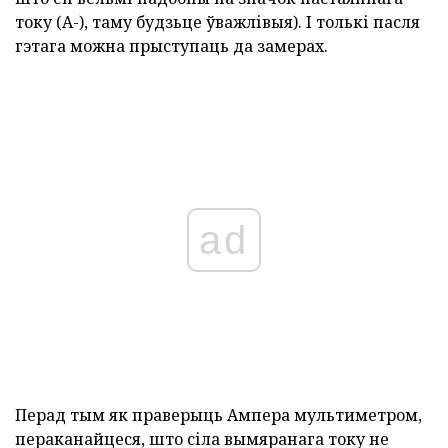
току (А-), таму будзьце ўважлівыя). І толькі пасля
гэтага можна прыступаць да замерах.
ad
Перад тым як праверыць Ампера мультиметром,
пераканайцеся, што сіла вымяранага току не