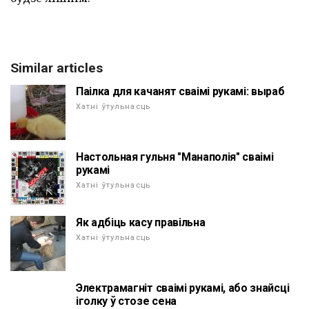
Similar articles
Паілка для качанят сваімі рукамі: выраб
Хатні ўтульнасць
Настольная гульня "Манаполія" сваімі
рукамі
Хатні ўтульнасць
Як адбіць касу правільна
Хатні ўтульнасць
Электрамагніт сваімі рукамі, або знайсці
іголку ў стозе сена