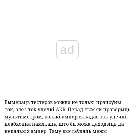
ad
Вымераць тестеров можна не толькі працоўны
ток, але і ток уцечкі АКБ. Перад тым як праверыць
мультиметром, колькі ампер складае ток уцечкі,
неабходна памятаць, што ён можа даходзіць да
некалькіх ампер. Таму выстаўляць межы