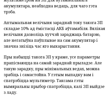
акумулятара, неабходна ведаць, для чаго гэта
трэба.
Аптымальная велічыня зараднай току такога ЗП
складае 10% ад ёмістасці АКБ аўтамабіля. Вялікая
велічыня дазволіць хутчэй зараджаць батарэю,
але негатыўна паўплывае на сам акумулятар і
значна знізіць час яго выкарыстання.
Пры набыцці такога ЗП у краме, усе параметры
прапісваюцца на самай зараднай прыладзе. Але
такую зарадку, пры мінімальных ведах, можна
зрабіць і самастойна. У гэтым выпадку вам і
спатрэбіцца мультиметр. Таксама гэты
вымяральны прыбор спатрэбіцца, калі ЗП выйдзе
з ладу.