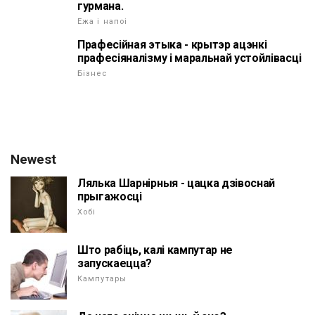
гурмана.
Ежа і напоі
Прафесійная этыка - крытэр ацэнкі
прафесіяналізму і маральнай устойлівасці
Бізнес
Newest
Лялька Шарнірныя - цацка дзівоснай
прыгажосці
Хобі
Што рабіць, калі кампутар не
запускаецца?
Кампутары