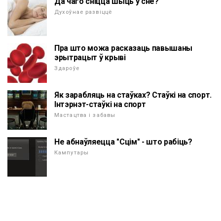
Да чаго сніцца шыць ў сне?
Духоўнае развіццё
Пра што можа расказаць павышаны
эрытрацыт ў крыві
Здароўе
Як зарабляць на стаўках? Стаўкі на спорт.
Інтэрнэт-стаўкі на спорт
Мастацтва і забавы
Не абнаўляецца "Сцім" - што рабіць?
Кампутары