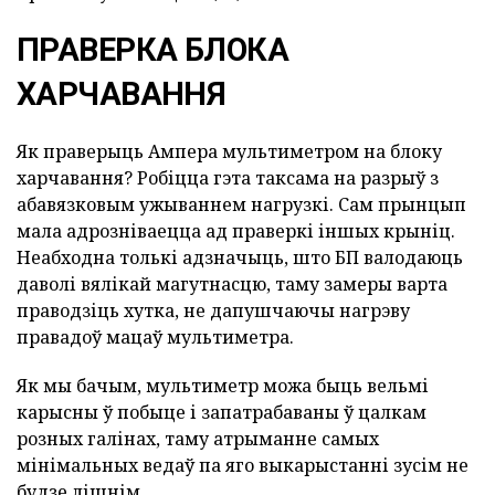
ПРАВЕРКА БЛОКА
ХАРЧАВАННЯ
Як праверыць Ампера мультиметром на блоку
харчавання? Робіцца гэта таксама на разрыў з
абавязковым ужываннем нагрузкі. Сам прынцып
мала адрозніваецца ад праверкі іншых крыніц.
Неабходна толькі адзначыць, што БП валодаюць
даволі вялікай магутнасцю, таму замеры варта
праводзіць хутка, не дапушчаючы нагрэву
правадоў мацаў мультиметра.
Як мы бачым, мультиметр можа быць вельмі
карысны ў побыце і запатрабаваны ў цалкам
розных галінах, таму атрыманне самых
мінімальных ведаў па яго выкарыстанні зусім не
будзе лішнім.