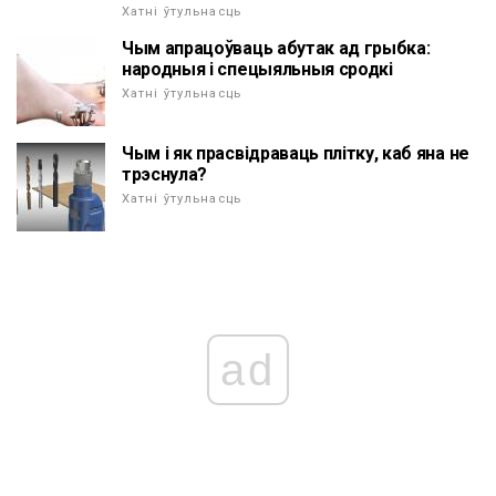
Хатні ўтульнасць
Чым апрацоўваць абутак ад грыбка:
народныя і спецыяльныя сродкі
Хатні ўтульнасць
Чым і як прасвідраваць плітку, каб яна не
трэснула?
Хатні ўтульнасць
ad