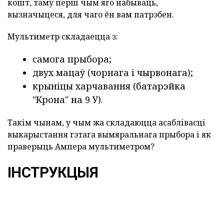
кошт, таму перш чым яго набываць,
вызначыцеся, для чаго ён вам патрэбен.
Мультиметр складаецца з:
самога прыбора;
двух мацаў (чорнага і чырвонага);
крыніцы харчавання (батарэйка
"Крона" на 9 У).
Такім чынам, у чым жа складаюцца асаблівасці
выкарыстання гэтага вымяральнага прыбора і як
праверыць Ампера мультиметром?
ІНСТРУКЦЫЯ