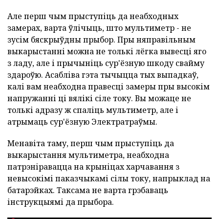
Але перш чым прыступіць да неабходных
замерах, варта ўлічыць, што мультиметр - не
зусім бяскрыўдны прыбор. Пры няправільным
выкарыстанні можна не толькі лёгка вывесці яго
з ладу, але і прычыніць сур'ёзную шкоду свайму
здароўю. Асабліва гэта тычыцца тых выпадкаў,
калі вам неабходна правесці замеры пры высокім
напружанні ці вялікі сіле току. Вы можаце не
толькі адразу ж спаліць мультиметр, але і
атрымаць сур'ёзную Электратраўмы.
Менавіта таму, перш чым прыступіць да
выкарыстання мультиметра, неабходна
патрэніравацца на крыніцах харчавання з
невысокімі паказчыкамі сілы току, напрыклад на
батарэйках. Таксама не варта грэбаваць
інструкцыямі да прыбора.