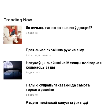
Trending Now
Як лячыць панос з крывёю ў дзяцей?
Здароўе
Правільнае сховішча руж на зіму
Хатні ўтульнасць
Навукоўцы знайшлі на Месяцы велізарная
колькасць вады
Адукацыя
Палын: супрацьпаказанні да самога
горкага расліне
Здароўе
Рэцэпт пекінскай капусты ў жыцці