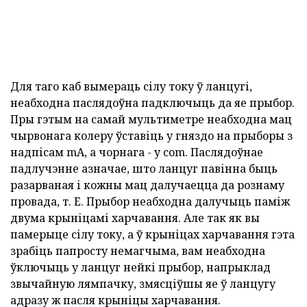
Для таго каб вымераць сілу току ў ланцугі,
неабходна паслядоўна падключыць да яе прыбор.
Пры гэтым на самай мультиметре неабходна мац
чырвонага колеру ўставіць у гняздо на прыборы з
надпісам mA, а чорнага - у com. Паслядоўнае
падлучэнне азначае, што ланцуг павінна быць
разарваная і кожны мац далучаецца да рознаму
провада, т. Е. Прыбор неабходна далучыць паміж
двума крыніцамі харчавання. Але так як вы
памерыце сілу току, а ў крыніцах харчавання гэта
зрабіць папросту немагчыма, вам неабходна
ўключыць у ланцуг нейкі прыбор, напрыклад
звычайную лямпачку, змясціўшы яе ў ланцугу
адразу ж пасля крыніцы харчавання.