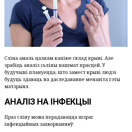
Сліна амаль цалкам капіюе склад крыві. Але
зрабіць аналіз сьліны нашмат прасцей. У
будучыні плануецца, што замест крыві людзі
будуць здаваць на даследаванне менавіта гэты
матэрыял.
АНАЛІЗ НА ІНФЕКЦЫІ
Праз сліну можа перадавацца шэраг
інфекцыйных захворванняў: