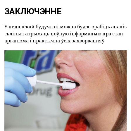
ЗАКЛЮЧЭННЕ
У недалёкай будучыні можна будзе зрабіць аналіз
сьліны і атрымаць поўную інфармацыю пра стан
арганізма і практычна ўсіх захворванняў.