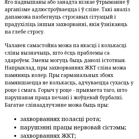
Яго падвышаны або занадта нізкае ўтрыманне ў
арганізме адлюстроўваецца і ў сліне. Такі аналіз
дапаможа пазбегнуць стрэсавых сітуацый і
прадухіліць іншыя захворванні, якія ўзнікаюць
на глебе стрэсу.
Чалавек самастойна можа па якасці і колькасці
сліны вызначыць, што ёсць праблемы са
здароўем. Змены могуць быць даволі істотныя.
Напрыклад, пры захворваннях ЖКТ сліна можа
памяняць колер. Пры гарманальных збоях
памяншаецца яе колькасць, адчуваецца сухасць у
роце і смага. Горыч у роце - прыкмета таго, што
парушаная праца печані і жоўцевай бурбалкі.
Багатае слінаадлучэнне можа быць пры:
захворваннях поласці рота;
парушэнні працы нервовай сістэмы;
захворваннях ЖКТ;