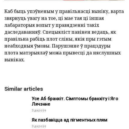
Каб быць упэўненым у правільнасці выніку, варта
звярнуць увагу на тое, ці мае тая ці іншая
лабараторыя вопыт у правядзенні такіх
даследаванняў. Спецыяліст павінен ведаць, як
правільна рабіць плот сліны, якія пры гэтым
неабходныя ўмовы. Парушэнне ў працэдуры
плота матэрыялаў можа прывесці да няслушных
выніках.
Similar articles
Усе Аб бранхіт. Сімптомы бранхіту і Яго
Лячэнне
Здароўе
Як пазбавіцца ад пігментных плям
Здароўе