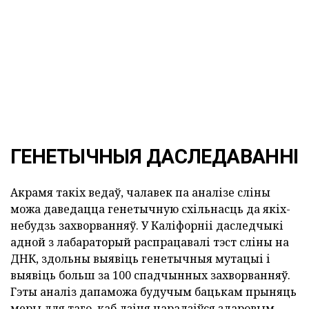
ГЕНЕТЫЧНЫЯ ДАСЛЕДАВАННІ
Акрамя такіх ведаў, чалавек па аналізе сліны
можа даведацца генетычную схільнасць да якіх-
небудзь захворванняў. У Каліфорніі даследчыкі
адной з лабараторый распрацавалі тэст сліны на
ДНК, здольны выявіць генетычныя мутацыі і
выявіць больш за 100 спадчынных захворванняў.
Гэты аналіз дапаможа будучым бацькам прыняць
меры для таго, каб дзіця нарадзіўся здаровым.