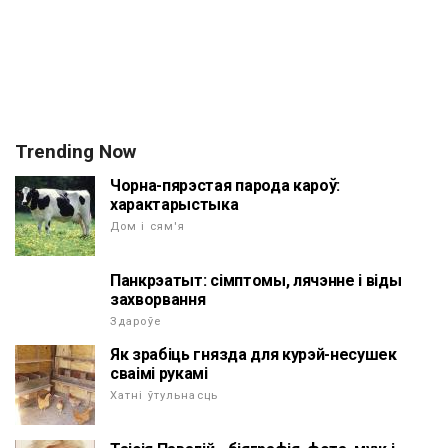
Trending Now
Чорна-пярэстая парода кароў:
характарыстыка
Дом і сям'я
Панкрэатыт: сімптомы, лячэнне і віды
захворвання
Здароўе
Як зрабіць гнязда для курэй-несушек
сваімі рукамі
Хатні ўтульнасць