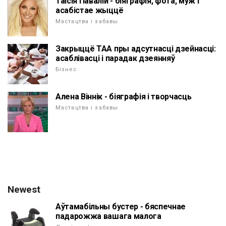
Таісія Павалій - біяграфія, фота, муж і
асабістае жыццё
Мастацтва і забавы
Закрыццё ТАА пры адсутнасці дзейнасці:
асаблівасці і парадак дзеянняў
Бізнес
Алена Віннік - біяграфія і творчасць
Мастацтва і забавы
Newest
Аўтамабільны бустер - бяспечнае
падарожжа вашага малога