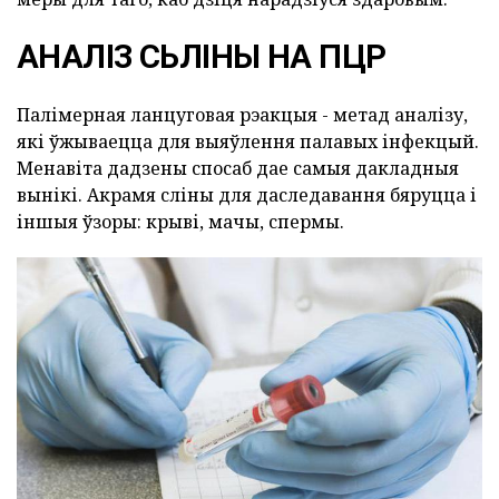
АНАЛІЗ СЬЛІНЫ НА ПЦР
Палімерная ланцуговая рэакцыя - метад аналізу,
які ўжываецца для выяўлення палавых інфекцый.
Менавіта дадзены спосаб дае самыя дакладныя
вынікі. Акрамя сліны для даследавання бяруцца і
іншыя ўзоры: крыві, мачы, спермы.