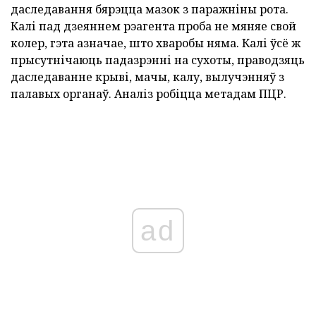
даследавання бярэцца мазок з паражніны рота.
Калі пад дзеяннем рэагента проба не мяняе свой
колер, гэта азначае, што хваробы няма. Калі ўсё ж
прысутнічаюць падазрэнні на сухоты, праводзяць
даследаванне крыві, мачы, калу, вылучэнняў з
палавых органаў. Аналіз робіцца метадам ПЦР.
ad