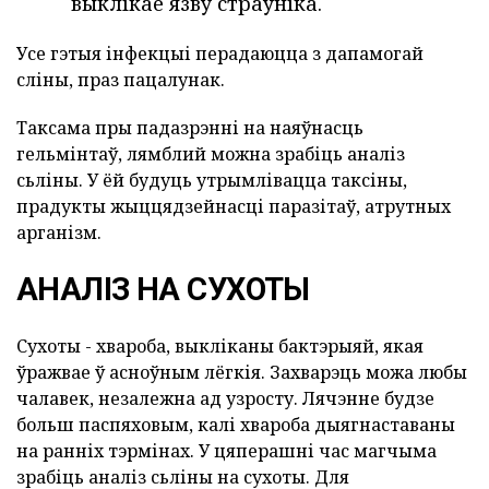
выклікае язву страўніка.
Усе гэтыя інфекцыі перадаюцца з дапамогай
сліны, праз пацалунак.
Таксама пры падазрэнні на наяўнасць
гельмінтаў, лямблий можна зрабіць аналіз
сьліны. У ёй будуць утрымлівацца таксіны,
прадукты жыццядзейнасці паразітаў, атрутных
арганізм.
АНАЛІЗ НА СУХОТЫ
Сухоты - хвароба, выкліканы бактэрыяй, якая
ўражвае ў асноўным лёгкія. Захварэць можа любы
чалавек, незалежна ад узросту. Лячэнне будзе
больш паспяховым, калі хвароба дыягнаставаны
на ранніх тэрмінах. У цяперашні час магчыма
зрабіць аналіз сьліны на сухоты. Для