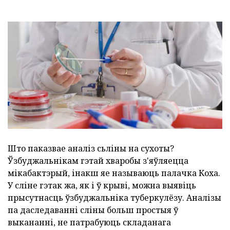
Што паказвае аналіз сьліны на сухоты?
Ўзбуджальнікам гэтай хваробы з'яўляецца
мікабактэрый, інакш яе называюць палачка Коха.
У сліне гэтак жа, як і ў крыві, можна выявіць
прысутнасць ўзбуджальніка туберкулёзу. Аналізы
па даследаванні сліны больш простыя ў
выкананні, не патрабуюць складанага