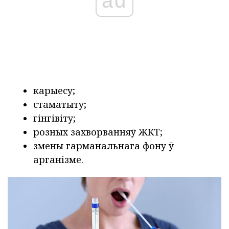
ad
карыесу;
стаматыту;
гінгівіту;
розных захворванняў ЖКТ;
змены гарманальнага фону ў
арганізме.