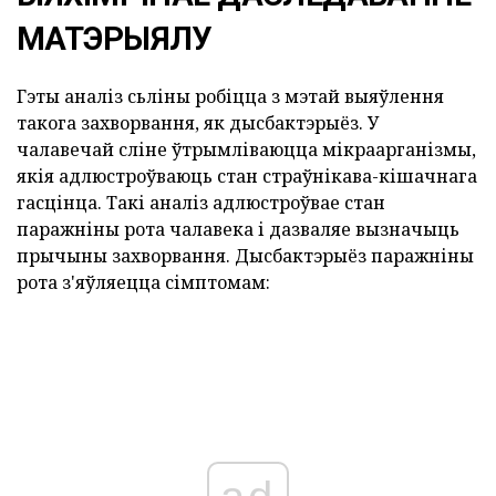
МАТЭРЫЯЛУ
Гэты аналіз сьліны робіцца з мэтай выяўлення
такога захворвання, як дысбактэрыёз. У
чалавечай сліне ўтрымліваюцца мікраарганізмы,
якія адлюстроўваюць стан страўнікава-кішачнага
гасцінца. Такі аналіз адлюстроўвае стан
паражніны рота чалавека і дазваляе вызначыць
прычыны захворвання. Дысбактэрыёз паражніны
рота з'яўляецца сімптомам: