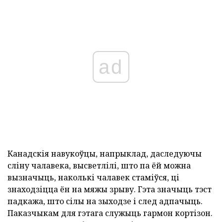
ad
Канадскія навукоўцы, напрыклад, даследуючы
сліну чалавека, высветлілі, што па ёй можна
вызначыць, наколькі чалавек стаміўся, ці
знаходзіцца ён на мяжы зрыву. Гэта значыць тэст
падкажа, што сілы на зыходзе і след адпачыць.
Паказчыкам для гэтага служыць гармон кортізон.