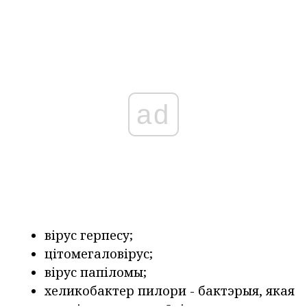
ad
вірус герпесу;
цітомегаловірус;
вірус папіломы;
хеликобактер пилори - бактэрыя, якая