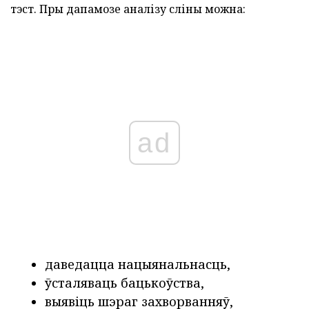
тэст. Пры дапамозе аналізу сліны можна:
ad
даведацца нацыянальнасць,
ўсталяваць бацькоўства,
выявіць шэраг захворванняў,