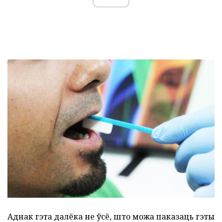
Аднак гэта далёка не ўсё, што можа паказаць гэты