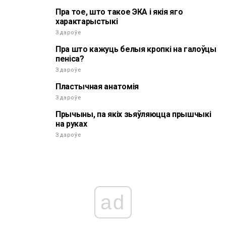
Пра тое, што такое ЭКА і якія яго
характарыстыкі
Здароўе
Пра што кажуць белыя кропкі на галоўцы
пеніса?
Здароўе
Пластычная анатомія
Здароўе
Прычыны, па якіх зьяўляюцца прышчыкі
на руках
Здароўе
ad