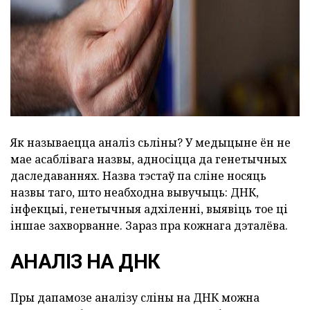
ad
Як называецца аналіз сьліны? У медыцыне ён не
мае асаблівага назвы, адносіцца да генетычных
даследаваннях. Назва тэстаў па сліне носяць
назвы таго, што неабходна вывучыць: ДНК,
інфекцыі, генетычныя адхіленні, выявіць тое ці
іншае захворванне. Зараз пра кожнага дэталёва.
АНАЛІЗ НА ДНК
Пры дапамозе аналізу сліны на ДНК можна