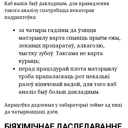
Каб вынік быў дакладным, для правядзення
такога аналізу спатрэбіцца некаторая
падрыхтоўка:
за чатыры гадзіны да ўзяцця
матэрыялу варта спыніць прыём ежы,
лекавых прэпаратаў, алкаголю,
чыстку зубоў. Таксама не варта
курыць;
перад працэдурай плота матэрыялу
трэба прапаласкаць рот некалькі
разоў кіпячонай вадой, для таго каб
аналіз быў больш дакладным.
Апрацоўка дадзеных у лабараторыі зойме ад пяці
да чатырнаццаці дзён.
БІЯХІМІЧНАЕ ДАСЛЕДАВАННЕ