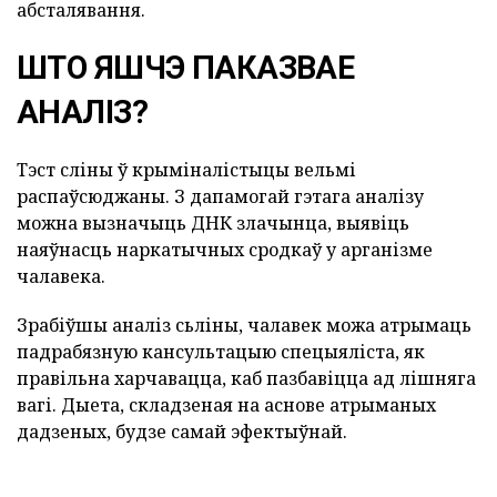
абсталявання.
ШТО ЯШЧЭ ПАКАЗВАЕ
АНАЛІЗ?
Тэст сліны ў крыміналістыцы вельмі
распаўсюджаны. З дапамогай гэтага аналізу
можна вызначыць ДНК злачынца, выявіць
наяўнасць наркатычных сродкаў у арганізме
чалавека.
Зрабіўшы аналіз сьліны, чалавек можа атрымаць
падрабязную кансультацыю спецыяліста, як
правільна харчавацца, каб пазбавіцца ад лішняга
вагі. Дыета, складзеная на аснове атрыманых
дадзеных, будзе самай эфектыўнай.