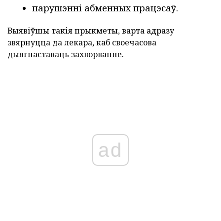
парушэнні абменных працэсаў.
Выявіўшы такія прыкметы, варта адразу
звярнуцца да лекара, каб своечасова
дыягнаставаць захворванне.
ad