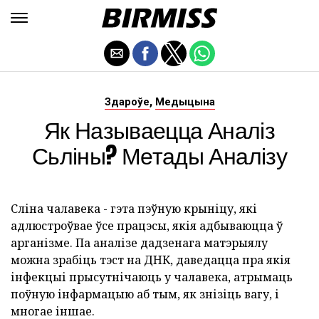
,
Здароўе
Медыцына
Як Называецца Аналіз
Сьліны? Метады Аналізу
Сліна чалавека - гэта пэўную крыніцу, які
адлюстроўвае ўсе працэсы, якія адбываюцца ў
арганізме. Па аналізе дадзенага матэрыялу
можна зрабіць тэст на ДНК, даведацца пра якія
інфекцыі прысутнічаюць у чалавека, атрымаць
поўную інфармацыю аб тым, як знізіць вагу, і
многае іншае.