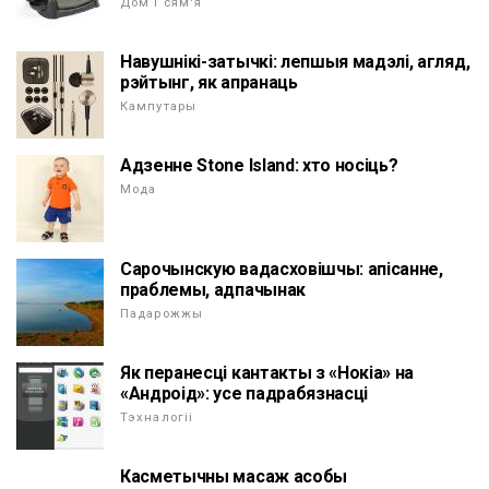
Дом і сям'я
Навушнікі-затычкі: лепшыя мадэлі, агляд,
рэйтынг, як апранаць
Кампутары
Адзенне Stone Island: хто носіць?
Мода
Сарочынскую вадасховішчы: апісанне,
праблемы, адпачынак
Падарожжы
Як перанесці кантакты з «Нокіа» на
«Андроід»: усе падрабязнасці
Тэхналогіі
Касметычны масаж асобы