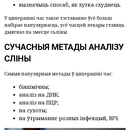
вызначыць спосаб, як хутка схуднець.
У цяперашні час такое тэставанне ўсё больш
набірае папулярнасць, усё часцей лекары ставяць
дыягназ па змесце сьліны.
СУЧАСНЫЯ МЕТАДЫ АНАЛІЗУ
СЛІНЫ
Самыя папулярныя метады ў цяперашні час:
біяхімічны;
аналіз на ДНК;
аналіз на ПЦР;
на сухоты;
на ўтрыманне розных інфекцый, ВІЧ.