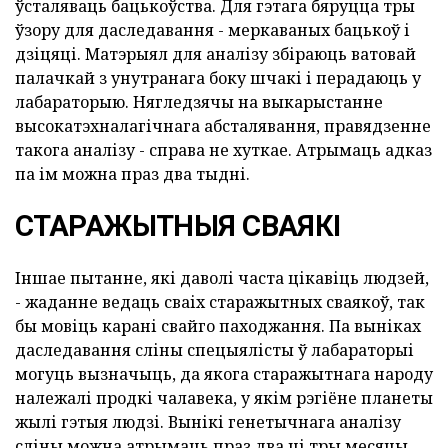
ўсталяваць бацькоўства. Для гэтага бяруцца тры
ўзору для даследавання - меркаваных бацькоў і
дзіцяці. Матэрыял для аналізу збіраюць ватовай
палачкай з унутранага боку шчакі і перадаюць у
лабараторыю. Нягледзячы на выкарыстанне
высокатэхналагічнага абсталявання, правядзенне
такога аналізу - справа не хуткае. Атрымаць адказ
па ім можна праз два тыдні.
СТАРАЖЫТНЫЯ СВАЯКІ
Іншае пытанне, які даволі часта цікавіць людзей,
- жаданне ведаць сваіх старажытных сваякоў, так
бы мовіць карані свайго паходжання. Па выніках
даследавання сліны спецыялісты ў лабараторыі
могуць вызначыць, да якога старажытнага народу
належалі продкі чалавека, у якім рэгіёне планеты
жылі гэтыя людзі. Вынікі генетычнага аналізу
сліны можна атрымаць праз два ці тры месяцы.