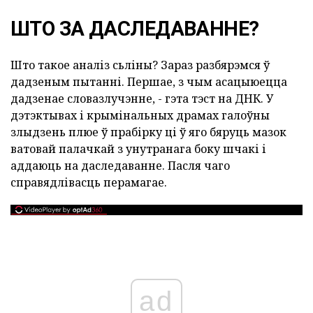
ШТО ЗА ДАСЛЕДАВАННЕ?
Што такое аналіз сьліны? Зараз разбярэмся ў
дадзеным пытанні. Першае, з чым асацыюецца
дадзенае словазлучэнне, - гэта тэст на ДНК. У
дэтэктывах і крымінальных драмах галоўны
злыдзень плюе ў прабірку ці ў яго бяруць мазок
ватовай палачкай з унутранага боку шчакі і
аддаюць на даследаванне. Пасля чаго
справядлівасць перамагае.
ad