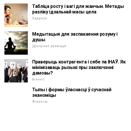
Табліца росту і вагі для жанчын. Метады
разліку ідэальнай масы цела
Здароўе
Медытацыя для заспакаення розуму і
душы
Духоўнае развіццё
Праверыць контрагента і сябе па ІНАЎ. Як
мінімізаваць рызыкі пры заключэнні
дамовы?
Бізнес
Тыпы і формы ўласнасці ў сучаснай
эканоміцы
Фінансы