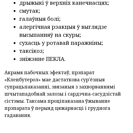
дрыжыкі ў верхніх канечнасцях;
смутак;
галаўныя болі;
алергічная рэакцыя ў выглядзе
высыпанняў на скуры;
сухасць у ротавай паражніны;
таксікоз;
зніжэнне ПЕКЛА.
Акрамя пабочных эфектаў, прэпарат
«Кленбутерол» мае дастаткова сур'ёзныя
супрацьпаказанні, звязаныя з захворваннямі
шчытападобнай залозы і сардэчна-сасудзістай
сістэмы. Таксама проціпаказана ўжыванне
прэпарата ў перыяд цяжарнасці і груднога
гадавання.