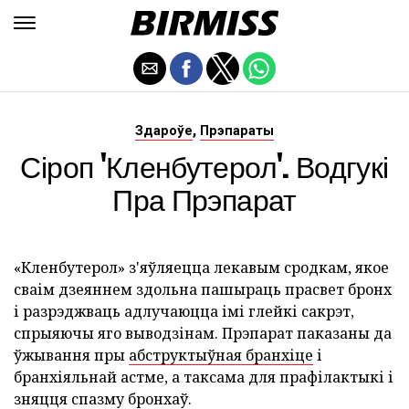
,
Здароўе
Прэпараты
Сіроп 'Кленбутерол'. Водгукі
Пра Прэпарат
«Кленбутерол» з'яўляецца лекавым сродкам, якое
сваім дзеяннем здольна пашыраць прасвет бронх
і разрэджваць адлучаюцца імі глейкі сакрэт,
спрыяючы яго выводзінам. Прэпарат паказаны да
ўжывання пры
абструктыўная бранхіце
і
бранхіяльнай астме, а таксама для прафілактыкі і
зняцця спазму бронхаў.