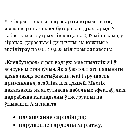
Усе формы лекавага прэпарата ўтрымліваюць
дзеючае рэчыва кленбутерола гідрахларыд. У
таблетках яго ўтрымліваецца па 0,02 міліграма, у
сіропах, дарослым і дзіцячым, на кожныя 5
мілілітраў па 0,01 і 0,005 міліграм адпаведна.
«Кленбутерол» сіроп водгукі мае шматлікія і ў
асноўным станоўчыя. Якія ўжывалі яго пацыенты
адзначаюць эфектыўнасць лекі і зручнасць
прымянення, асабліва для дзяцей. Многія
паказваюць на адсутнасць пабочных эфектаў, якія
падрабязна выкладзены ў інструкцыі па
ўжыванні. А менавіта:
пачашчэнне сэрцабіцця;
парушэнне сардэчнага рытму;