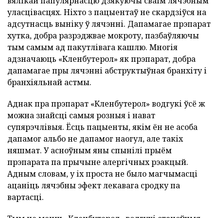
вялікай папулярнасцю дзякуючы сваім лячэбным
уласцівасцях. Ніхто з пацыентаў не скардзіўся на
адсутнасць выніку ў лячэнні. Дапамагае прэпарат
хутка, добра разрэджвае мокроту, пазбаўляючы
тым самым ад пакутлівага кашлю. Многія
адзначаюць «Кленбутерол» як прэпарат, добра
дапамагае пры лячэнні абструктыўная бранхіту і
бранхіяльнай астмы.
Аднак пра прэпарат «Кленбутерол» водгукі ўсё ж
можна знайсці самыя розныя і нават
супярэчлівыя. Ёсць пацыенты, якім ён не асоба
дапамог альбо не дапамог наогул, але такіх
няшмат. У асноўным яны спынілі прыём
прэпарата па прычыне алергічных рэакцый.
Адным словам, у іх проста не было магчымасці
ацаніць лячэбны эфект лекавага сродку па
вартасці.