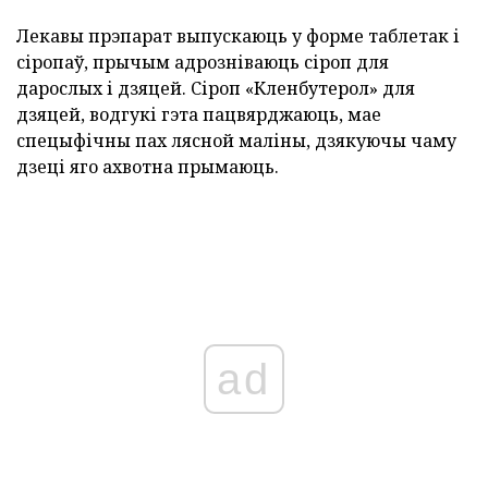
Лекавы прэпарат выпускаюць у форме таблетак і
сіропаў, прычым адрозніваюць сіроп для
дарослых і дзяцей. Сіроп «Кленбутерол» для
дзяцей, водгукі гэта пацвярджаюць, мае
спецыфічны пах лясной маліны, дзякуючы чаму
дзеці яго ахвотна прымаюць.
ad