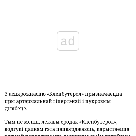
ad
З асцярожнасцю «Кленбутерол» прызначаецца
пры артэрыяльнай гіпертэнзіі і цукровым
дыябеце.
Тым не менш, лекавы сродак «Кленбутерол»,
водгукі цалкам гэта пацвярджаюць, карыстаецца