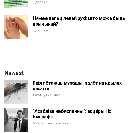
Здароўе
Нямее палец левай рукі: што можа быць
прычынай?
Здароўе
Newest
Якія лётаюць мурашы: палёт на крылах
кахання
Хатні ўтульнасць
"Асабліва небяспечны": акцёры і іх
біяграфіі
Мастацтва і забавы