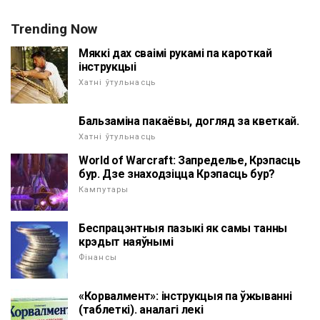
Trending Now
Мяккі дах сваімі рукамі па кароткай
інструкцыі
Хатні ўтульнасць
Бальзаміна пакаёвы, догляд за кветкай.
Хатні ўтульнасць
World of Warcraft: Запределье, Крэпасць
бур. Дзе знаходзіцца Крэпасць бур?
Кампутары
Беспрацэнтныя пазыкі як самы танны
крэдыт наяўнымі
Фінансы
«Корвалмент»: інструкцыя па ўжыванні
(таблеткі). аналагі лекі