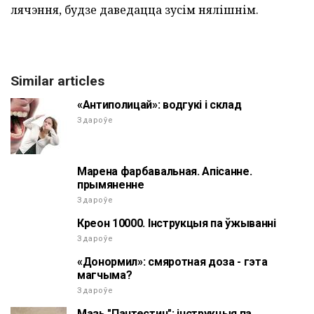
лячэння, будзе даведацца зусім нялішнім.
Similar articles
«Антиполицай»: водгукі і склад
Здароўе
Марена фарбавальная. Апісанне.
прымяненне
Здароўе
Креон 10000. Інструкцыя па ўжыванні
Здароўе
«Донормил»: смяротная доза - гэта
магчыма?
Здароўе
Мазь "Пантестин": інструкцыя па