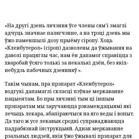
«На другі дзень лячэння ўсе члены сям'і змаглі
адчуць значнае палягчэнне, а на трэці дзень мы
ўжо паменшылі дозу прыёму сіропу. Хоць
«Кленбутерол» (сіроп) дазволены да ўжывання на
даволі працяглы час, нам ён дапамог справіцца з
хваробай ўсяго толькі за некалькі дзён, без якіх-
небудзь пабочных дзеянняў ».
Такім чынам, пра прэпарат «Кленбутерол»
водгукі дапамаглі скласці пэўнае меркаванне
пацыентам. Бо пры лячэнні тым ці іншым
прэпаратам мы заручаюцца рэкамендацыямі які
лечыць лекара, абапіраючыся на яго веды і вопыт.
Да таго ж усе лекавыя сродкі суправаджаюцца
падрабязнай інструкцыяй. Аднак меркаванне
рэальных людзей, якія ўжо ўжывалі прэпарат для