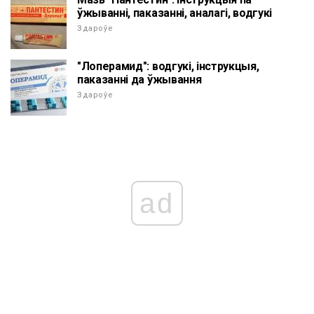
ўжыванні, паказанні, аналагі, водгукі
Здароўе
"Лоперамид": водгукі, інструкцыя,
паказанні да ўжывання
Здароўе
ad