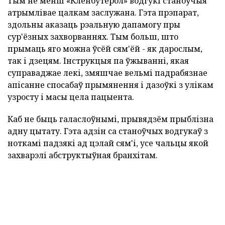
Тым не менш «Кленбутерол» водгукі станоўчыя
атрымлівае цалкам заслужана. Гэта прэпарат,
здольны аказаць рэальную дапамогу пры
сур'ёзных захворваннях. Тым больш, што
прымаць яго можна ўсёй сям'ёй - як дарослым,
так і дзецям. Інструкцыя па ўжыванні, якая
суправаджае лекі, змяшчае вельмі падрабязнае
апісанне спосабаў прымянення і дазоўкі з улікам
узросту і масы цела пацыента.
Каб не быць галаслоўнымі, прывядзём прыблізна
адну цытату. Гэта адзін са станоўчых водгукаў з
ноткамі падзякі ад цэлай сям'і, усе чальцы якой
захварэлі абструктыўная бранхітам.