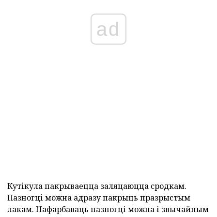
ad
Кутікула пакрываецца заляцаюцца сродкам.
Пазногці можна адразу пакрыць празрыстым
лакам. Нафарбаваць пазногці можна і звычайным