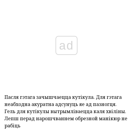
ad
Пасля гэтага зачышчаецца кутікула. Для гэтага
неабходна акуратна адсунуць яе ад пазногця.
Гель для кутікулы вытрымліваецца каля хвіліны.
Лепш перад нарошчваннем обрезной манікюр не
рабіць