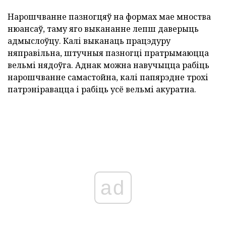
Нарошчванне пазногцяў на формах мае мноства
нюансаў, таму яго выкананне лепш даверыць
адмыслоўцу. Калі выканаць працэдуру
няправільна, штучныя пазногці пратрымаюцца
вельмі нядоўга. Аднак можна навучыцца рабіць
нарошчванне самастойна, калі папярэдне трохі
патрэніравацца і рабіць усё вельмі акуратна.
ad