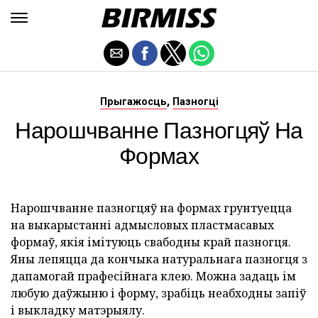
,
Прыгажосць
Пазногці
Нарошчванне Пазногцяў На
Формах
Нарошчванне пазногцяў на формах грунтуецца
на выкарыстанні адмысловых пластмасавых
формаў, якія імітуюць свабодны край пазногця.
Яны лепяцца да кончыка натуральнага пазногця з
дапамогай прафесійнага клею. Можна задаць ім
любую даўжыню і форму, зрабіць неабходны запіў
і выкладку матэрыялу.