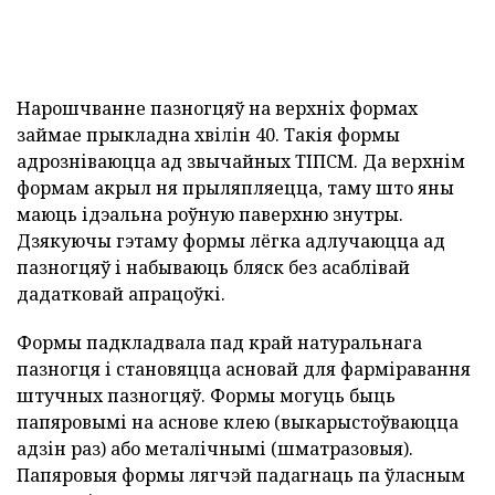
Нарошчванне пазногцяў на верхніх формах
займае прыкладна хвілін 40. Такія формы
адрозніваюцца ад звычайных ТІПСМ. Да верхнім
формам акрыл ня прыляпляецца, таму што яны
маюць ідэальна роўную паверхню знутры.
Дзякуючы гэтаму формы лёгка адлучаюцца ад
пазногцяў і набываюць бляск без асаблівай
дадатковай апрацоўкі.
Формы падкладвала пад край натуральнага
пазногця і становяцца асновай для фарміравання
штучных пазногцяў. Формы могуць быць
папяровымі на аснове клею (выкарыстоўваюцца
адзін раз) або металічнымі (шматразовыя).
Папяровыя формы лягчэй падагнаць па ўласным