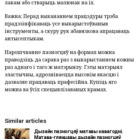
лакам або стварыць малюнак на іх.
Важна: Перад выкананнем працэдуры трэба
прадэзінфікаваць усе выкарыстоўваныя
інструменты, а скуру рук абавязкова апрацаваць
антысептыкам.
Нарошчванне пазногцяў на формах можна
праводзіць да сарака раз з выкарыстаннем кожны
раз аднаго і таго ж матэрыялу. Гэты матэрыял
эластычны, адрозніваецца высокім якасцю і
дазваляе працаваць прафесійна. Купіць яго
можна ва ўсіх спецыялізаваных крамах.
Similar articles
Дызайн пазногцяў матавы навагодні.
Матава-глянцавы дызайн пазногцяў