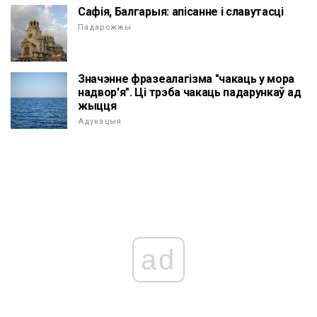
Сафія, Балгарыя: апісанне і славутасці
Падарожжы
Значэнне фразеалагізма "чакаць у мора
надвор'я". Ці трэба чакаць падарункаў ад
жыцця
Адукацыя
ad