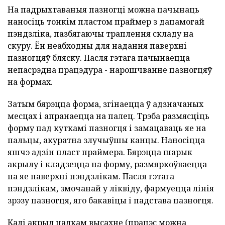
На падрыхтаваныя пазногці можна пачынаць
наносіць тонкім пластом праймер з дапамогай
пэндзліка, пазбягаючы траплення складу на
скуру. Ён неабходны для надання паверхні
пазногцяў бляску. Пасля гэтага пачынаецца
непасрэдна працэдура - нарошчванне пазногцяў
на формах.
Затым бярэцца форма, згінаецца ў адзначаных
месцах і апранаецца на палец. Трэба размясціць
форму пад куткамі пазногця і замацаваць яе на
пальцы, акуратна злучыўшы канцы. Наносіцца
яшчэ адзін пласт праймера. Бярэцца шарык
акрылу і кладзецца на форму, размяркоўваецца
па яе паверхні пэндзлікам. Пасля гэтага
пэндзлікам, змочанай у ліквіду, фармуецца лінія
зрэзу пазногця, яго бакавіцы і падстава пазногця.
Калі акрыл цалкам высахне (працэс можна