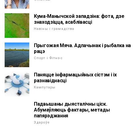
Кума-Манычской западзіна: фота, дзе
знаходзіцца, асаблівасці
Навіны і грамадства
Прыгожая Мяча. Адпачынак і рыбалка на
рацэ
Спорт і Фітнэс
Паняцце інфармацыйных сістэм і іх
разнавіднасці
Кампутары
Падвышаны дыясталічны ціск.
Абумаўляюць фактары, метады
папярэджання
Здароўе