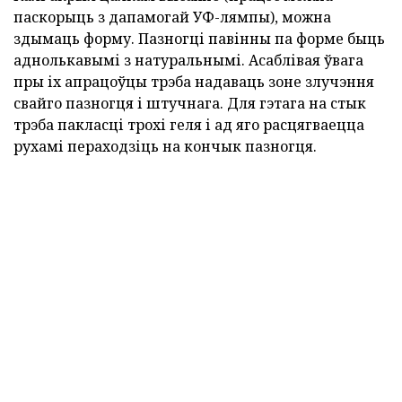
паскорыць з дапамогай УФ-лямпы), можна
здымаць форму. Пазногці павінны па форме быць
аднолькавымі з натуральнымі. Асаблівая ўвага
пры іх апрацоўцы трэба надаваць зоне злучэння
свайго пазногця і штучнага. Для гэтага на стык
трэба пакласці трохі геля і ад яго расцягваецца
рухамі пераходзіць на кончык пазногця.