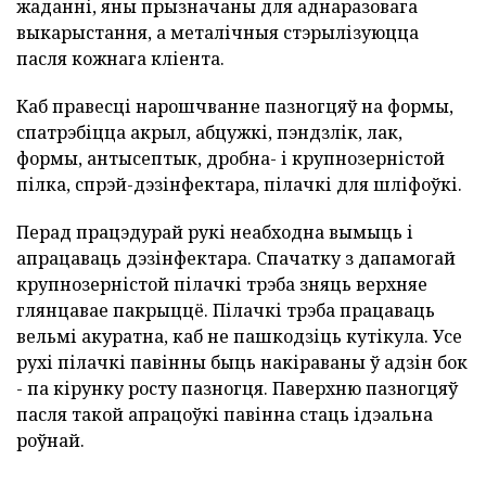
жаданні, яны прызначаны для аднаразовага
выкарыстання, а металічныя стэрылізуюцца
пасля кожнага кліента.
Каб правесці нарошчванне пазногцяў на формы,
спатрэбіцца акрыл, абцужкі, пэндзлік, лак,
формы, антысептык, дробна- і крупнозерністой
пілка, спрэй-дэзінфектара, пілачкі для шліфоўкі.
Перад працэдурай рукі неабходна вымыць і
апрацаваць дэзінфектара. Спачатку з дапамогай
крупнозерністой пілачкі трэба зняць верхняе
глянцавае пакрыццё. Пілачкі трэба працаваць
вельмі акуратна, каб не пашкодзіць кутікула. Усе
рухі пілачкі павінны быць накіраваны ў адзін бок
- па кірунку росту пазногця. Паверхню пазногцяў
пасля такой апрацоўкі павінна стаць ідэальна
роўнай.