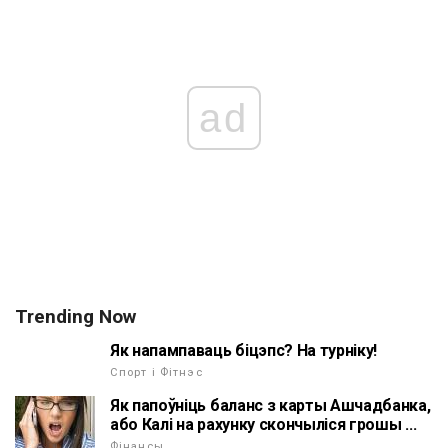
ad
Trending Now
Як напампаваць біцэпс? На турніку!
Спорт і Фітнэс
Як папоўніць баланс з карты Ашчадбанка,
або Калі на рахунку скончыліся грошы ...
Фінансы