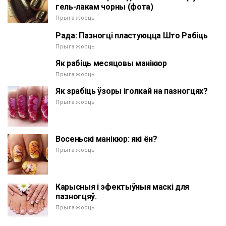
гель-лакам чорны (фота)
Прыгажосць
Рада: Пазногці пластуюцца Што Рабіць
Прыгажосць
Як рабіць месяцовы манікюр
Прыгажосць
Як зрабіць ўзоры іголкай на пазногцях?
Прыгажосць
Восеньскі манікюр: які ён?
Прыгажосць
Карысныя і эфектыўныя маскі для
пазногцяў.
Прыгажосць