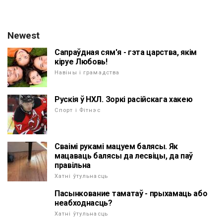
Newest
Сапраўдная сям'я - гэта царства, якім
кіруе Любовь!
Навіны і грамадства
Рускія ў НХЛ. Зоркі расійскага хакею
Спорт і Фітнэс
Сваімі рукамі мацуем балясы. Як
мацаваць балясы да лесвіцы, да паў
правільна
Хатні ўтульнасць
Пасынкование таматаў - прыхамаць або
неабходнасць?
Хатні ўтульнасць