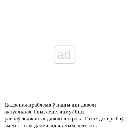
ad
Дадзеная праблема ў нашы дні даволі
актуальная. Спытаеце, чаму? Яны
распаўсюджаныя даволі шырока. Гэта яды грыбоў,
змей і гэтак далей, адзначым, што яны