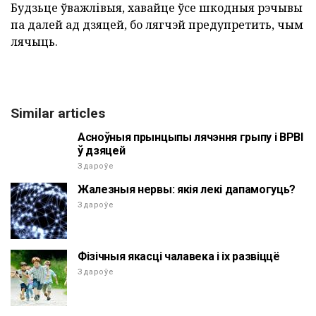
Будзьце ўважлівыя, хавайце ўсе шкодныя рэчывы
па далей ад дзяцей, бо лягчэй предупретить, чым
лячыць.
Similar articles
Асноўныя прынцыпы лячэння грыпу і ВРВІ
ў дзяцей
Здароўе
Жалезныя нервы: якія лекі дапамогуць?
Здароўе
Фізічныя якасці чалавека і іх развіццё
Здароўе