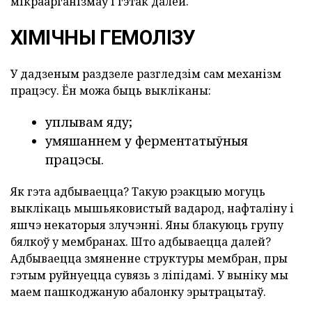
мікраарганізмаў і гэтак далей.
ХІМІЧНЫ ГЕМОЛІЗУ
У дадзеным раздзеле разгледзім сам механізм
працэсу. Ён можа быць выкліканы:
уплывам яду;
умяшаннем у ферментатыўныя
працэсы.
Як гэта адбываецца? Такую рэакцыю могуць
выклікаць мышьяковистый вадарод, нафталіну і
яшчэ некаторыя злучэнні. Яны блакуюць групу
бялкоў у мембранах. Што адбываецца далей?
Адбываецца змяненне структуры мембран, пры
гэтым руйнуецца сувязь з ліпідамі. У выніку мы
маем пашкоджаную абалонку эрытрацытаў.