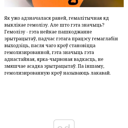
Як ужо адзначалася раней, гемалітычная яд
выклікае гемолізу. Але што гэта значыць?
Гемолізу - гэта нейкае пашкоджанне
эрытрацытаў, падчас гэтага працэсу гемаглабін
выходзіць, пасля чаго кроў становіцца
гемолизированной, гэта значыць гэта
аднастайная, ярка-чырвоная вадкасць, не
змяшчае асадка эрытрацытаў. Па іншаму,
гемолизированную кроў называюць лакавай.