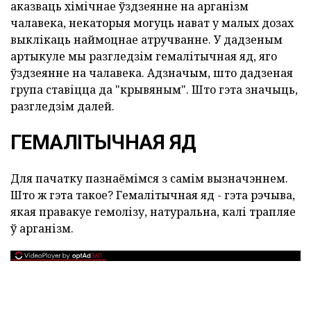
аказваць хімічнае ўздзеянне на арганізм
чалавека, некаторыя могуць нават у малых дозах
выклікаць наймоцнае атручванне. У дадзеным
артыкуле мы разгледзім гемалітычная яд, яго
ўздзеянне на чалавека. Адзначым, што дадзеная
група ставіцца да "крывяным". Што гэта значыць,
разгледзім далей.
ГЕМАЛІТЫЧНАЯ ЯД
Для пачатку пазнаёмімся з самім вызначэннем.
Што ж гэта такое? Гемалітычная яд - гэта рэчыва,
якая правакуе гемолізу, натуральна, калі трапляе
ў арганізм.