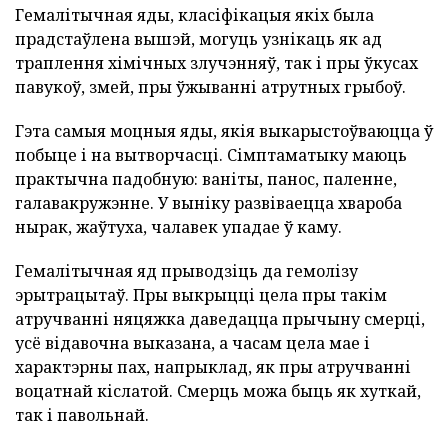
Гемалітычная яды, класіфікацыя якіх была
прадстаўлена вышэй, могуць узнікаць як ад
траплення хімічных злучэнняў, так і пры ўкусах
павукоў, змей, пры ўжыванні атрутных грыбоў.
Гэта самыя моцныя яды, якія выкарыстоўваюцца ў
побыце і на вытворчасці. Сімптаматыку маюць
практычна падобную: ваніты, панос, паленне,
галавакружэнне. У выніку развіваецца хвароба
нырак, жаўтуха, чалавек упадае ў каму.
Гемалітычная яд прыводзіць да гемолізу
эрытрацытаў. Пры выкрыцці цела пры такім
атручванні няцяжка даведацца прычыну смерці,
усё відавочна выказана, а часам цела мае і
характэрны пах, напрыклад, як пры атручванні
воцатнай кіслатой. Смерць можа быць як хуткай,
так і павольнай.