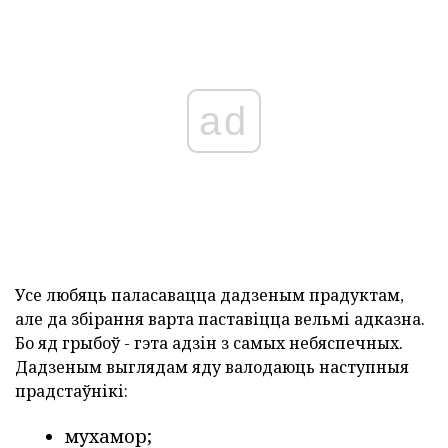
ad
Усе любяць паласавацца дадзеным прадуктам,
але да збірання варта паставіцца вельмі адказна.
Бо яд грыбоў - гэта адзін з самых небяспечных.
Дадзеным выглядам яду валодаюць наступныя
прадстаўнікі:
мухамор;