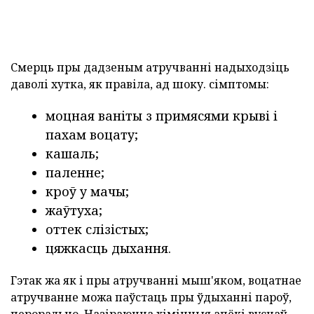
Смерць пры дадзеным атручванні надыходзіць
даволі хутка, як правіла, ад шоку. сімптомы:
моцная ваніты з примясями крыві і
пахам воцату;
кашаль;
паленне;
кроў у мачы;
жаўтуха;
оттек слізістых;
цяжкасць дыхання.
Гэтак жа як і пры атручванні мыш'яком, воцатнае
атручванне можа паўстаць пры ўдыханні пароў,