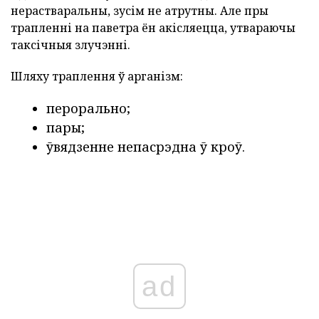
нерастваральны, зусім не атрутны. Але пры
трапленні на паветра ён акісляецца, утвараючы
таксічныя злучэнні.
Шляху траплення ў арганізм:
перорально;
пары;
ўвядзенне непасрэдна ў кроў.
ad