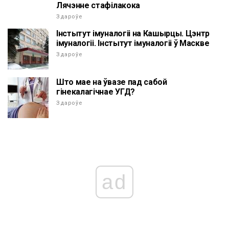
Лячэнне стафілакока
Здароўе
Інстытут імуналогіі на Кашырцы. Цэнтр
імуналогіі. Інстытут імуналогіі ў Маскве
Здароўе
Што мае на ўвазе пад сабой
гінекалагічнае УГД?
Здароўе
ad