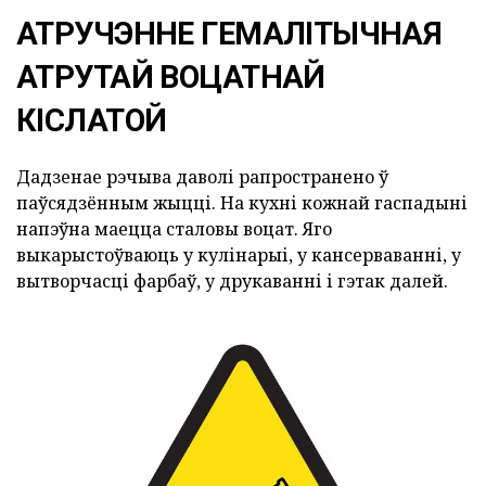
АТРУЧЭННЕ ГЕМАЛІТЫЧНАЯ
АТРУТАЙ ВОЦАТНАЙ
КІСЛАТОЙ
Дадзенае рэчыва даволі рапространено ў
паўсядзённым жыцці. На кухні кожнай гаспадыні
напэўна маецца сталовы воцат. Яго
выкарыстоўваюць у кулінарыі, у кансерваванні, у
вытворчасці фарбаў, у друкаванні і гэтак далей.