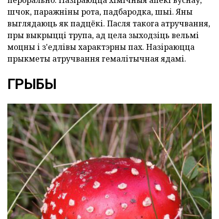
перорально. Назіраюцца хімічныя апёкі вуснаў,
шчок, паражніны рота, падбародка, шыі. Яны
выглядаюць як падцёкі. Пасля такога атручвання,
пры выкрыцці трупа, ад цела зыходзіць вельмі
моцны і з'едлівы характэрны пах. Назіраюцца
прыкметы атручвання гемалітычная ядамі.
ГРЫБЫ