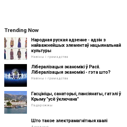
Trending Now
Народная руская адзенне - адзін з
найважнейшых элементаў нацыянальнай
культуры
Навіны і грамадства
Лібералізацыя эканомікі ў Расіі.
Лібералізацыя эканомікі - гэта што?
Навіны і грамадства
Гасцініцы, санаторыі, пансіянаты, гатэлі ў
Крыму "усё ўключана"
Падарожжы
Што такое электрамагнітныя хвалі
Адукацыя