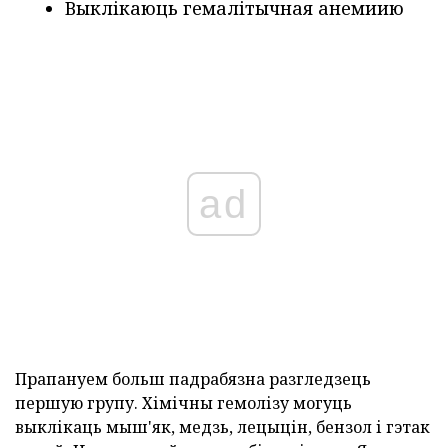
Выклікаюць гемалітычная анемиию
ad
Прапануем больш падрабязна разгледзець
першую групу. Хімічны гемолізу могуць
выклікаць мыш'як, медзь, лецыцін, бензол і гэтак