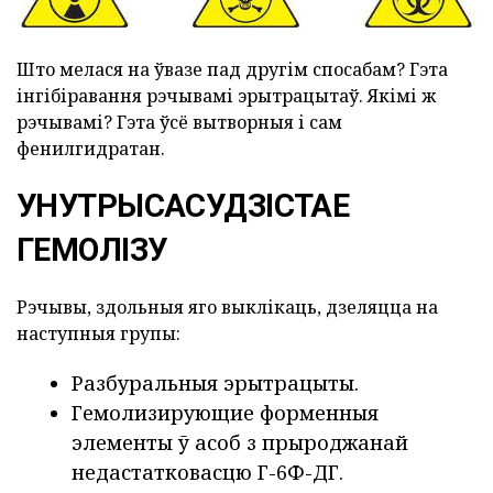
Што мелася на ўвазе пад другім спосабам? Гэта
інгібіравання рэчывамі эрытрацытаў. Якімі ж
рэчывамі? Гэта ўсё вытворныя і сам
фенилгидратан.
УНУТРЫСАСУДЗІСТАЕ
ГЕМОЛІЗУ
Рэчывы, здольныя яго выклікаць, дзеляцца на
наступныя групы:
Разбуральныя эрытрацыты.
Гемолизирующие форменныя
элементы ў асоб з прыроджанай
недастатковасцю Г-6Ф-ДГ.