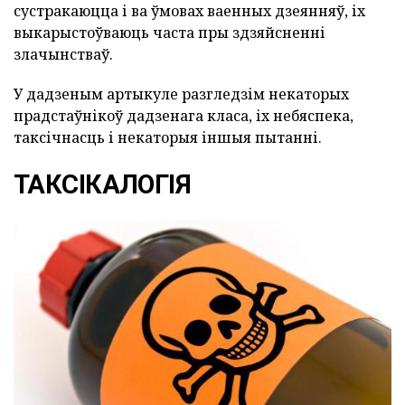
сустракаюцца і ва ўмовах ваенных дзеянняў, іх
выкарыстоўваюць часта пры здзяйсненні
злачынстваў.
У дадзеным артыкуле разгледзім некаторых
прадстаўнікоў дадзенага класа, іх небяспека,
таксічнасць і некаторыя іншыя пытанні.
ТАКСІКАЛОГІЯ