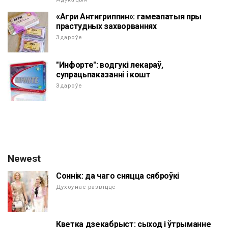
«Агри Антигриппин»: гамеапатыя пры
прастудных захворваннях
Здароўе
"Инфорте": водгукі лекараў,
супрацьпаказанні і кошт
Здароўе
Newest
Соннік: да чаго сняцца сяброўкі
Духоўнае развіццё
Кветка дзекабрыст: сыход і ўтрыманне