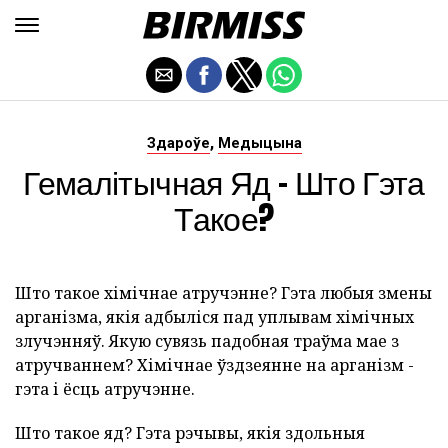
,
Здароўе
Медыцына
Гемалітычная Яд - Што Гэта
Такое?
Што такое хімічнае атручэнне? Гэта любыя змены
арганізма, якія адбыліся пад уплывам хімічных
злучэнняў. Якую сувязь падобная траўма мае з
атручваннем? Хімічнае ўздзеянне на арганізм -
гэта і ёсць атручэнне.
Што такое яд? Гэта рэчывы, якія здольныя