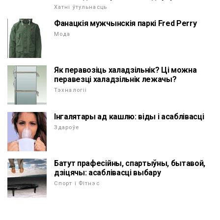
Хатні ўтульнасць
Фанацкія мужчынскія паркі Fred Perry
Мода
Як перавозіць халадзільнік? Ці можна
перавезці халадзільнік лежачы?
Тэхналогіі
Інгалятары ад кашлю: віды і асаблівасці
Здароўе
Батут прафесійны, спартыўны, бытавой,
дзіцячы: асаблівасці выбару
Спорт і Фітнэс