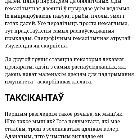
далей. Цяпер пяройдзем да біялагічных. Яды
гемалітычная дзеянні ў прыродзе ўсім вядомыя.
Іх выпрацоўваюць павукі, грыбы, пчолы, змеі і
гэтак далей. Усё пералічыць проста немагчыма,
тут прадстаўлены самыя распаўсюджаныя
прыклады. Спецыфічным гемалітычная атрутай
з'яўляецца яд скарпіёна.
Да другой групы ставяцца некаторыя лекавыя
прэпараты, адзін з самых распаўсюджаных, які
даюць нават маленькім дзецям для падтрымання
имунитета - аскарбінавая кіслата.
ТАКСІКАНТАЎ
Першым разгледзім такое рэчыва, як мыш'як.
Што такое мыш'як? Гэта полуметалл, які мае
сталёвы, трохі з зеленаватым адлівам колер.
Адзначым, што ў чыстым выглядзе ён