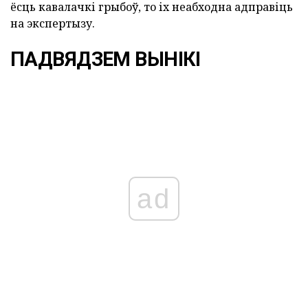
ёсць кавалачкі грыбоў, то іх неабходна адправіць
на экспертызу.
ПАДВЯДЗЕМ ВЫНІКІ
ad