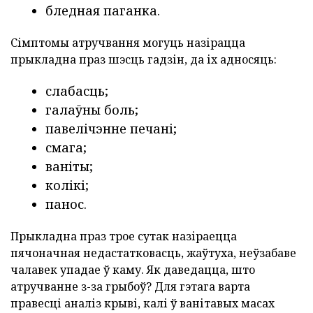
бледная паганка.
Сімптомы атручвання могуць назірацца
прыкладна праз шэсць гадзін, да іх адносяць:
слабасць;
галаўны боль;
павелічэнне печані;
смага;
ваніты;
колікі;
панос.
Прыкладна праз трое сутак назіраецца
пячоначная недастатковасць, жаўтуха, неўзабаве
чалавек упадае ў каму. Як даведацца, што
атручванне з-за грыбоў? Для гэтага варта
правесці аналіз крыві, калі ў ванітавых масах