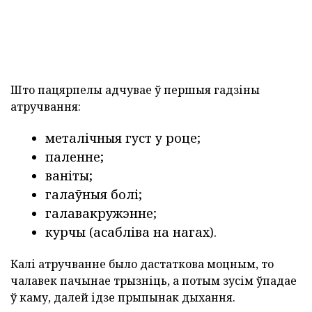
Што пацярпелы адчувае ў першыя гадзіны
атручвання:
металічныя густ у роце;
паленне;
ваніты;
галаўныя болі;
галавакружэнне;
курчы (асабліва на нагах).
Калі атручванне было дастаткова моцным, то
чалавек пачынае трызніць, а потым зусім ўпадае
ў каму, далей ідзе прыпынак дыхання.