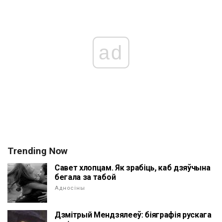
ad
Trending Now
Савет хлопцам. Як зрабіць, каб дзяўчына
бегала за табой
Адносіны
Дзмітрый Мендзялееў: біяграфія рускага