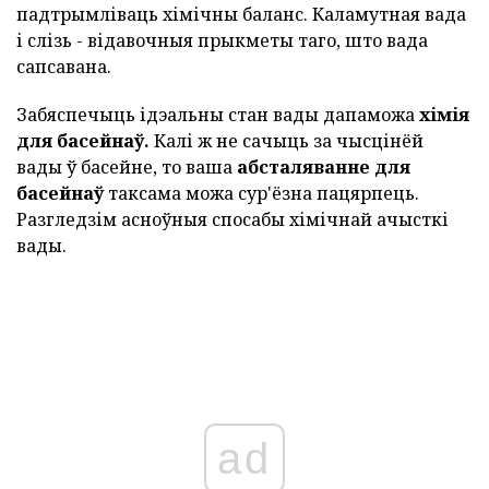
падтрымліваць хімічны баланс. Каламутная вада
і слізь - відавочныя прыкметы таго, што вада
сапсавана.
Забяспечыць ідэальны стан вады дапаможа
хімія
для басейнаў.
Калі ж не сачыць за чысцінёй
вады ў басейне, то ваша
абсталяванне для
басейнаў
таксама можа сур'ёзна пацярпець.
Разгледзім асноўныя спосабы хімічнай ачысткі
вады.
ad