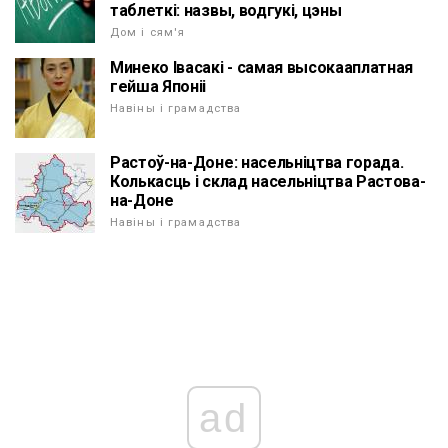
таблеткі: назвы, водгукі, цэны
Дом і сям'я
Минеко Івасакі - самая высокааплатная
гейша Японіі
Навіны і грамадства
Растоў-на-Доне: насельніцтва горада.
Колькасць і склад насельніцтва Растова-
на-Доне
Навіны і грамадства
ad