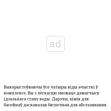
ad
Выкарыстоўваючы ўсе чатыры віды ачысткі ў
комплексе, Вы з лёгкасцю зможаце дамагчыся
ідэальнага стану вады. Дарэчы, хімія для
басейнаў дасканалая бяспечная для абсталявання.