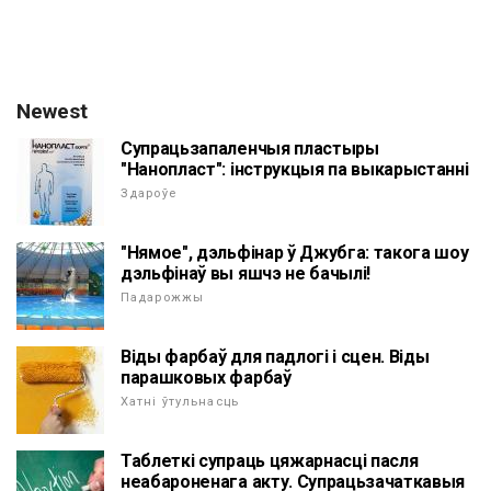
Newest
Супрацьзапаленчыя пластыры
"Нанопласт": інструкцыя па выкарыстанні
Здароўе
"Нямое", дэльфінар ў Джубга: такога шоу
дэльфінаў вы яшчэ не бачылі!
Падарожжы
Віды фарбаў для падлогі і сцен. Віды
парашковых фарбаў
Хатні ўтульнасць
Таблеткі супраць цяжарнасці пасля
неабароненага акту. Супрацьзачаткавыя