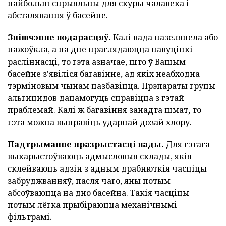
найбольш спрыяльны для скуры чалавека і
абсталявання ў басейне.
Знішчэнне водарасцяў.
Калі вада пазелянела або
пажоўкла, а на дне праглядаюцца павуцінкі
расліннасці, то гэта азначае, што ў Вашым
басейне з'явіліся багавінне, ад якіх неабходна
тэрміновым чынам пазбавіцца. Прэпараты групы
альгицидов дапамогуць справіцца з гэтай
праблемай. Калі ж багавіння занадта шмат, то
гэта можна выправіць ударнай дозай хлору.
Падтрыманне празрыстасці вады.
Для гэтага
выкарыстоўваюць адмысловыя склады, якія
склейваюць адзін з адным драбнюткія часціцы
забруджванняў, пасля чаго, яны потым
абсоўваюцца на дно басейна. Такія часціцы
потым лёгка прыбіраюцца механічнымі
фільтрамі.