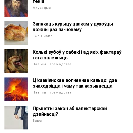
генія
Адукацыя
Запякаць курыцу цалкам у духоўцы
кожны раз па-новаму
Ежа і напоі
Колькі зубоў у сабакі і ад якіх фактараў
гэта залежыць
Навіны і грамадства
Ціхаакіянскае вогненнае кальцо: дзе
знаходзіцца і чаму так называецца
Навіны і грамадства
Прыняты закон аб калектарскай
дзейнасці?
Закон