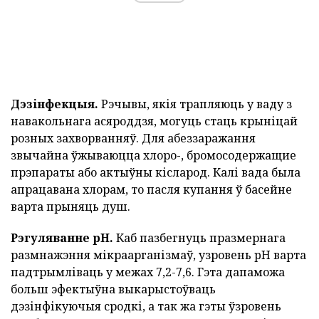
Дэзінфекцыя.
Рэчывы, якія трапляюць у ваду з
навакольнага асяроддзя, могуць стаць крыніцай
розных захворванняў. Для абеззаражання
звычайна ўжываюцца хлоро-, бромосодержащие
прэпараты або актыўны кісларод. Калі вада была
апрацавана хлорам, то пасля купання ў басейне
варта прыняць душ.
Рэгуляванне pH.
Каб пазбегнуць празмернага
размнажэння мікраарганізмаў, узровень pH варта
падтрымліваць у межах 7,2-7,6. Гэта дапаможа
больш эфектыўна выкарыстоўваць
дэзінфікуючыя сродкі, а так жа гэты ўзровень