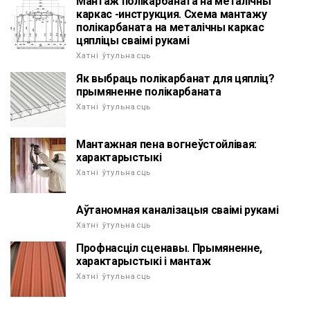
Мантаж полікарбаната на металічны
каркас -инструкция. Схема мантажу
полікарбаната на металічны каркас
цяпліцы сваімі рукамі
Хатні ўтульнасць
Як выбраць полікарбанат для цяпліц?
прымяненне полікарбаната
Хатні ўтульнасць
Мантажная пена вогнеўстойлівая:
характарыстыкі
Хатні ўтульнасць
Аўтаномная каналізацыя сваімі рукамі
Хатні ўтульнасць
Профнасціл сценавы. Прымяненне,
характарыстыкі і мантаж
Хатні ўтульнасць