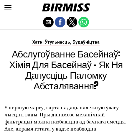
,
Хатні Ўтульнасць
Будаўніцтва
Абслугоўванне Басейнаў:
Хімія Для Басейнаў - Як Ня
Дапусціць Паломку
Абсталявання?
У першую чаргу, варта надаць належную ўвагу
чысціні вады. Пры дапамозе механічнай
фільтрацыі можна пазбавіцца ад бачнага смецця.
Але, акрамя гэтага, у вадзе неабходна