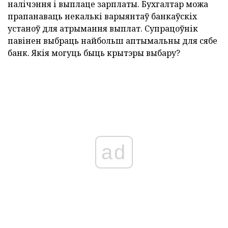
налічэння і выплаце зарплаты. Бухгалтар можа
прапанаваць некалькі варыянтаў банкаўскіх
устаноў для атрымання выплат. Супрацоўнік
павінен выбраць найбольш аптымальны для сябе
банк. Якія могуць быць крытэры выбару?
ad