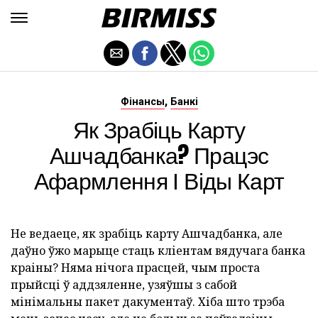
,
Фінансы
Банкі
Як Зрабіць Карту
Ашчадбанка? Працэс
Афармлення І Віды Карт
Не ведаеце, як зрабіць карту Ашчадбанка, але
даўно ўжо марыце стаць кліентам вядучага банка
краіны? Няма нічога прасцей, чым проста
прыйсці ў аддзяленне, узяўшы з сабой
мінімальны пакет дакументаў. Хіба што трэба