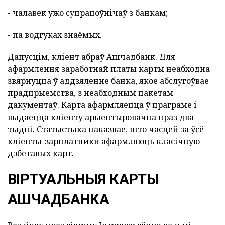
- чалавек ужо супрацоўнічаў з банкам;
- па водгуках знаёмых.
Дапусцім, кліент абраў Ашчадбанк. Для
афармлення заработнай платы карты неабходна
звярнуцца ў аддзяленне банка, якое абслугоўвае
прадпрыемства, з неабходным пакетам
дакументаў. Карта афармляецца ў праграме і
выдаецца кліенту арыентыровачна праз два
тыдні. Статыстыка паказвае, што часцей за ўсё
кліенты-зарплатники афармляюць класічную
дэбетавых карт.
ВІРТУАЛЬНЫЯ КАРТЫ
АШЧАДБАНКА