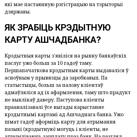
які мае пастаянную рэгістрацыю на тэрыторыі
дзяржавы.
ЯК ЗРАБІЦЬ КРЭДЫТНУЮ
КАРТУ АШЧАДБАНКА?
Крэдытныя карты з'явіліся на рынку банкаўскіх
паслуг ужо больш за 10 гадоў таму.
Першапачаткова крэдытныя карты выдаваліся ў
асноўным у прывязцы да заробкавых. Па
статыстыцы, больш за палову кліентаў
адмаўляліся ад іх афармлення, таму што прадукт
не выклікаў даверу. Паступова кліенты
прааналізавалі ўсе выгады карыстанне
крэдытнымі картамі ад Ашчаднага банка. Ужо
шмат гадоў аформіць карту для атрымання
пазыкі (крэдытную) могуць і кліенты, не
атрымліваюць зарплату праз банк. На разгляд