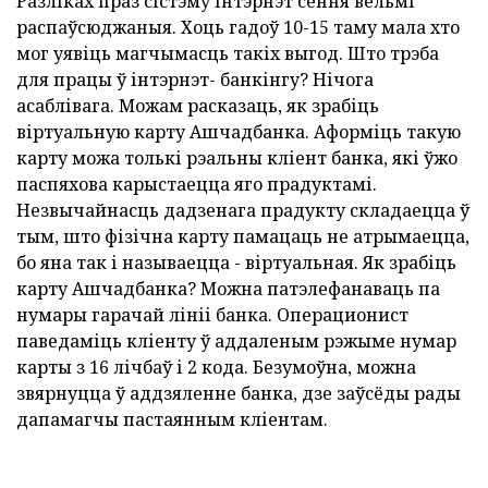
Разліках праз сістэму Інтэрнэт сёння вельмі
распаўсюджаныя. Хоць гадоў 10-15 таму мала хто
мог уявіць магчымасць такіх выгод. Што трэба
для працы ў інтэрнэт- банкінгу? Нічога
асаблівага. Можам расказаць, як зрабіць
віртуальную карту Ашчадбанка. Аформіць такую
карту можа толькі рэальны кліент банка, які ўжо
паспяхова карыстаецца яго прадуктамі.
Незвычайнасць дадзенага прадукту складаецца ў
тым, што фізічна карту памацаць не атрымаецца,
бо яна так і называецца - віртуальная. Як зрабіць
карту Ашчадбанка? Можна патэлефанаваць па
нумары гарачай лініі банка. Операционист
паведаміць кліенту ў аддаленым рэжыме нумар
карты з 16 лічбаў і 2 кода. Безумоўна, можна
звярнуцца ў аддзяленне банка, дзе заўсёды рады
дапамагчы пастаянным кліентам.