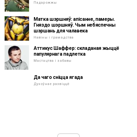
Падарожжы
Матка шэршняў: апісанне, памеры.
Гняздо шэршняў. Чым небяспечны
шэршань для чалавека
Навіны і грамадства
Аттикус Шаффер: складаная жыццё
папулярнага падлетка
Мастацтва і забавы
Да чаго сніцца ягада
Духоўнае развіццё