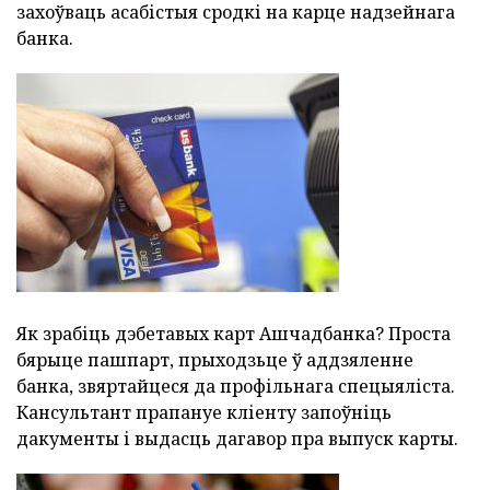
захоўваць асабістыя сродкі на карце надзейнага
банка.
Як зрабіць дэбетавых карт Ашчадбанка? Проста
бярыце пашпарт, прыходзьце ў аддзяленне
банка, звяртайцеся да профільнага спецыяліста.
Кансультант прапануе кліенту запоўніць
дакументы і выдасць дагавор пра выпуск карты.