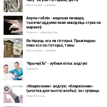
Мастацтва і забавы
Акула-гоблін - марская пачвара,
тысячагоддзямі якая наводзіць страх на
маракоў
Навіны і грамадства
Як пішуць эсэ па гісторыі. Прыкладны
план эсэ па гісторыі, тэмы
Мастацтва і забавы
"Крычаў Бі" - зубная нітка: водгукі
Здароўе
«Кларисоник»: водгукі. «Кларисоник»
(шчотка для чысткі асобы): за і супраць
Прыгажосць