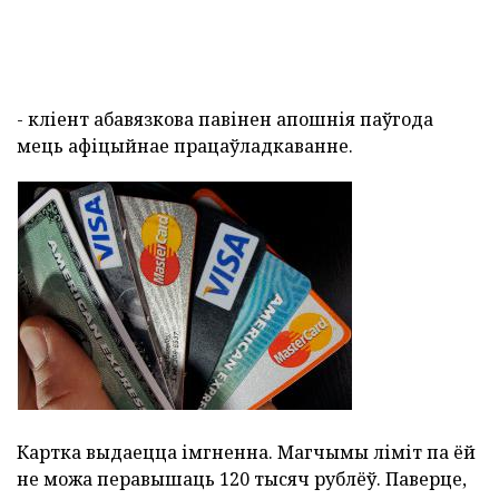
- кліент абавязкова павінен апошнія паўгода
мець афіцыйнае працаўладкаванне.
Картка выдаецца імгненна. Магчымы ліміт па ёй
не можа перавышаць 120 тысяч рублёў. Паверце,