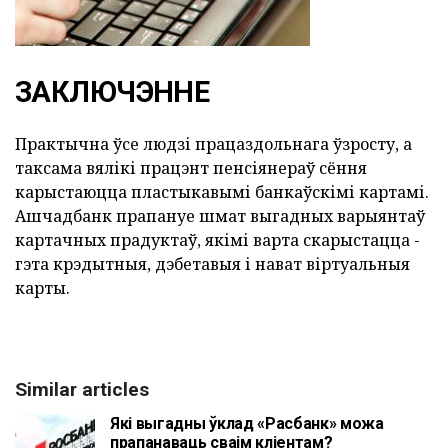
ЗАКЛЮЧЭННЕ
Практычна ўсе людзі працаздольнага ўзросту, а
таксама вялікі працэнт пенсіянераў сёння
карыстаюцца пластыкавымі банкаўскімі картамі.
Ашчадбанк прапануе шмат выгадных варыянтаў
картачных прадуктаў, якімі варта скарыстацца -
гэта крэдытныя, дэбетавыя і нават віртуальныя
карты.
Similar articles
Які выгадны ўклад «Расбанк» можа
прапанаваць сваім кліентам?