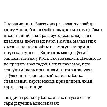
Операционист абавязкова раскажа, як зрабіць
карту Ашчадбанка (дэбетавых, крэдытную). Самы
цікавы і найбольш распаўсюджаны варыянт -
класічная дэбетавых карт. Праўда, малалетнія
жыхары нашай краіны не змогуць аформіць
гэтую карту, але ... Карта прымаецца ўсімі
банкаматамі як у Расіі, так і за мяжой. Дзейнічае
на працягу трох гадоў. Вопыт паказвае, што
асноўнымі карыстальнікамі гэтага прадукта
з'яўляюцца "зарплатныя" кліенты банка.
Уладальнікі карты маюць привилигеи, якімі
варта скарыстацца:
- выдача грошай у банкаматах па ўсім свеце
тарыфікуецца аднолькавая;