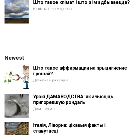
Што такое клімат і што з ім адбываецца?
Навіны і грамадства
Newest
Што такое аффирмации на прыцягненне
грошай?
Духоўнае развіццё
Урокі ДАМАВОДСТВА: як ачысціць
пригоревшую рондаль
Дом і сям'я
Італія, Ліворна: цікавыя факты і
славутасці