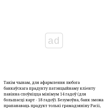
ad
Такім чынам, для афармлення любога
банкаўскага прадукту патэнцыйнаму кліенту
павінна споўніцца мінімум 14 гадоў (для
большасці карт - 18 гадоў). Безумоўна, банк зможа
прапанаваць прадукт толькі грамадзяніну Расіі,