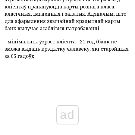
кліентаў прапануюцца карты рознага класа:
класічныя, імгненныя і залатыя. Адзначым, што
для афармлення звычайнай крэдытнай карты
банк вылучае асаблівыя патрабаванні:
- мінімальны ўзрост кліента - 21 год (банк не
зможа выдаць крэдытку чалавеку, які старэйшыя
за 65 гадоў);
ad