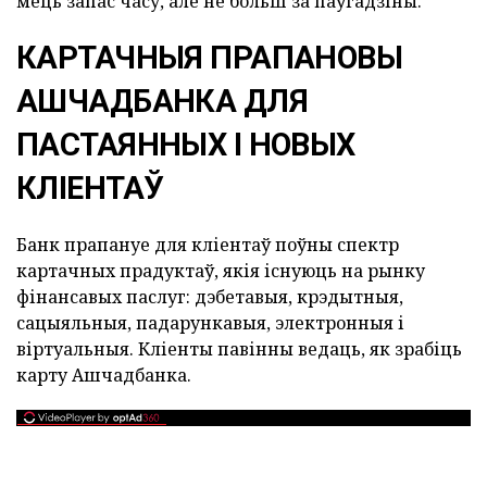
мець запас часу, але не больш за паўгадзіны.
КАРТАЧНЫЯ ПРАПАНОВЫ
АШЧАДБАНКА ДЛЯ
ПАСТАЯННЫХ І НОВЫХ
КЛІЕНТАЎ
Банк прапануе для кліентаў поўны спектр
картачных прадуктаў, якія існуюць на рынку
фінансавых паслуг: дэбетавыя, крэдытныя,
сацыяльныя, падарункавыя, электронныя і
віртуальныя. Кліенты павінны ведаць, як зрабіць
карту Ашчадбанка.