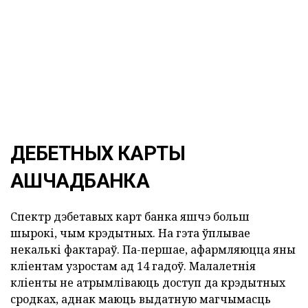
ДЕБЕТНЫХ КАРТЫ
АШЧАДБАНКА
Спектр дэбетавых карт банка яшчэ больш
шырокі, чым крэдытных. На гэта ўплывае
некалькі фактараў. Па-першае, афармляюцца яны
кліентам узростам ад 14 гадоў. Малалетнія
кліенты не атрымліваюць доступ да крэдытных
сродках, аднак маюць выдатную магчымасць