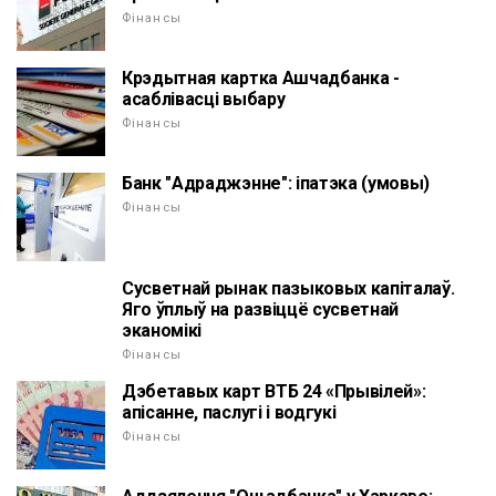
Фінансы
Крэдытная картка Ашчадбанка -
асаблівасці выбару
Фінансы
Банк "Адраджэнне": іпатэка (умовы)
Фінансы
Сусветнай рынак пазыковых капіталаў.
Яго ўплыў на развіццё сусветнай
эканомікі
Фінансы
Дэбетавых карт ВТБ 24 «Прывілей»:
апісанне, паслугі і водгукі
Фінансы