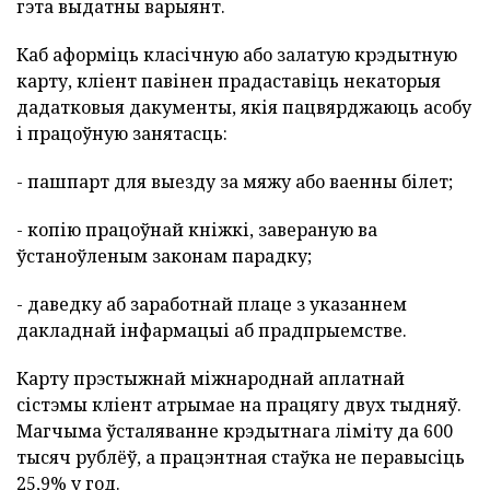
гэта выдатны варыянт.
Каб аформіць класічную або залатую крэдытную
карту, кліент павінен прадаставіць некаторыя
дадатковыя дакументы, якія пацвярджаюць асобу
і працоўную занятасць:
- пашпарт для выезду за мяжу або ваенны білет;
- копію працоўнай кніжкі, завераную ва
ўстаноўленым законам парадку;
- даведку аб заработнай плаце з указаннем
дакладнай інфармацыі аб прадпрыемстве.
Карту прэстыжнай міжнароднай аплатнай
сістэмы кліент атрымае на працягу двух тыдняў.
Магчыма ўсталяванне крэдытнага ліміту да 600
тысяч рублёў, а працэнтная стаўка не перавысіць
25,9% у год.