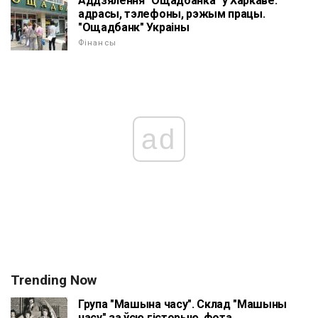
Аддзялення "Ощадбанка" у Харкаве:
адрасы, тэлефоны, рэжым працы.
"Ощадбанк" Украіны
Фінансы
ad
Trending Now
Група "Машына часу". Склад "Машыны
часу" за ўсю гісторыю, фота