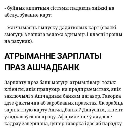
- буйныя аплатныя сістэмы падаюць зніжкі на
абслугоўванне карт;
- магчымасць выпуску дадатковых карт (сваякі
змогуць з вашага ведама здымаць і класці грошы
на рахунак).
АТРЫМАННЕ ЗАРПЛАТЫ
ПРАЗ АШЧАДБАНК
Зарплату праз банк могуць атрымліваць толькі
кліенты, якія працуюць на прадпрыемствах, якія
заключылі з Ашчадным банкам дагавор. Гаворка
ідзе фактычна аб заробкавых праектах. Як зрабіць
зарплатную карту Ашчадбанка? Дапусцім, кліент
уладкаваўся на працу. Афармленне ў аддзеле
кадраў завершана, цяпер гаворка ідзе аб парадку