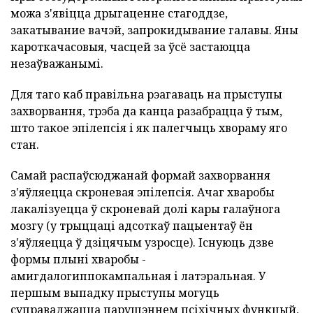
можа з'явіцца дрыгаценне стагоддзе,
закатывание вачэй, запрокидывание галавы. Яны
кароткачасовыя, часцей за ўсё застаюцца
незаўважанымі.
Для таго каб правільна рэагаваць на прыступы
захворвання, трэба да канца разабрацца ў тым,
што такое эпілепсія і як палегчыць хвораму яго
стан.
Самай распаўсюджанай формай захворвання
з'яўляецца скроневая эпілепсія. Ачаг хваробы
лакалізуецца ў скроневай долі кары галаўнога
мозгу (у трыццаці адсоткаў пацыентаў ён
з'яўляецца ў дзіцячым узросце). Існуюць дзве
формы плыні хваробы -
амигдалогиппокампальная і латэральная. У
першым выпадку прыступы могуць
суправаджацца парушэннем псіхічных функцый,