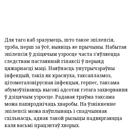
Для таго каб зразумець, што такое эпілепсія,
трэба, перш за ўсё, выявіць яе прычыны. Набытая
эпілепсія ў дзіцячым узросце часта з'яўляецца
следствам пастаяннай гіпаксіі ў перыяд
цяжарнасці маці. Наяўнасць унутрычэраўны
інфекцый, такіх як краснуха, таксаплазмоз,
цітомегаловірусная інфекцыя, герпес, таксама
абумоўліваюць высокі адсотак гэтага захворвання
ў дзіцячым узросце. Радавая траўма таксама
можа папярэднічаць хваробы. На ўзнікненне
эпілепсіі можа паўплываць і спадчынная
схільнасць, аднак такой рызыцы падвяргаюцца
каля васьмі працэнтаў хворых.