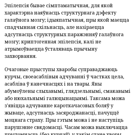
Эпілепсія бывае сімптаматычная, для якой
характэрна наяўнасць структурнага дэфекту
галаўнога мозгу; ідыяпатычная, пры якой маецца
спадчынная схільнасць, але назіраецца
адсутнасць структурных паражэнняў галаўнога
мозгу; криптогенная эпілепсія, калі не
атрымоўваецца ўсталяваць прычыну
захворвання.
Очаговые прыступы хваробы суправаджаюць
курчы, своеасаблівыя адчуванні ў частках цела,
асабліва ў канечнасцях і на твары. Яны
абумоўлены слыхавымі, глядзельнымі, смакавымі
або нюхальнымі галюцынацыямі. Таксама можа
з'явіцца адчуванне кароткачасовых боляў у
жываце, адсутнасць засяроджанасці, пачуццё
моцнага страху. Пры гэтым можа і не наступіць
парушэнне свядомасці. Часам можа выключацца
прытомнасць (без курчаў), у такім стане хворы