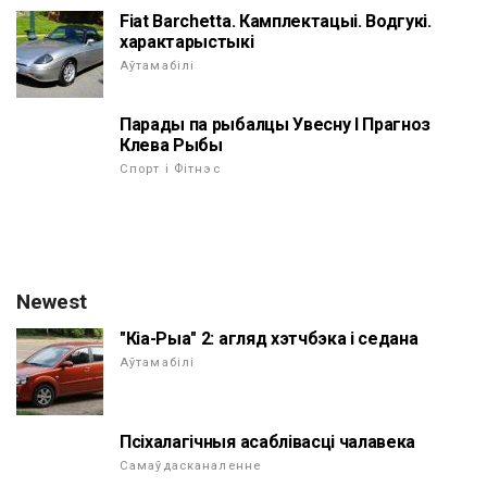
Fiat Barchetta. Камплектацыі. Водгукі.
характарыстыкі
Аўтамабілі
Парады па рыбалцы Увесну І Прагноз
Клева Рыбы
Спорт і Фітнэс
Newest
"Кіа-Рыа" 2: агляд хэтчбэка і седана
Аўтамабілі
Псіхалагічныя асаблівасці чалавека
Самаўдасканаленне