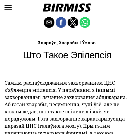
,
Здароўе
Хваробы І Ўмовы
Што Такое Эпілепсія
Самым распаўсюджаным захворваннем ЦНС
з'яўляецца эпілепсія. У параўнанні з іншымі
захворваннямі лячэнне захворвання абцяжарана.
Аб гэтай хваробы, несумненна, чулі ўсё, але не
кожны ведае, што такое эпілепсія і якія яе
перадумовы. Гэта захворванне характарызуецца
паразай ЦНС (галаўнога мозгу). Пры гэтым
парушаюцца рухальныя функцыі, а таксама