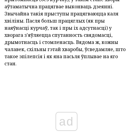
аўтаматычна працягвае выконваць дзеянні.
Звычайна такія прыступы працягваюцца каля
хвіліны. Пасля больш працяглых (як пры
наяўнасці курчаў, так і пры іх адсутнасці) у
хворага з'яўляецца спутанность свядомасці,
дрымотнасць і стомленасць. Вядома ж, кожны
чалавек, схільны гэтай хваробы, ўсведамляе, што
такое эпілепсія і як яна пасьля ўплывае на яго
стан.
ad