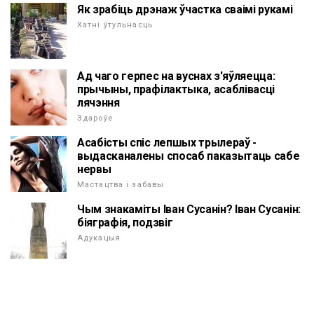
Як зрабіць дрэнаж ўчастка сваімі рукамі
Хатні ўтульнасць
Ад чаго герпес на вуснах з'яўляецца:
прычыны, прафілактыка, асаблівасці
лячэння
Здароўе
Асабісты спіс лепшых трылераў -
выдасканалены спосаб паказытаць сабе
нервы
Мастацтва і забавы
Чым знакаміты Іван Сусанін? Іван Сусанін:
біяграфія, подзвіг
Адукацыя