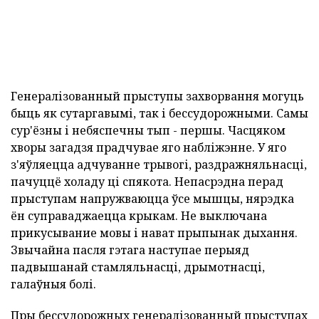
Генералізованный прыступы захворвання могуць
быць як сутаргавымі, так і бессудорожными. Самы
сур'ёзны і небяспечны тып - першы. Часцяком
хворы загадзя прадчувае яго набліжэнне. У яго
з'яўляецца адчуванне трывогі, раздражняльнасці,
пачуццё холаду ці спякота. Непасрэдна перад
прыступам напружваюцца ўсе мышцы, нярэдка
ён суправаджаецца крыкам. Не выключана
прикусывание мовы і нават прыпынак дыхання.
Звычайна пасля гэтага наступае перыяд
падвышанай стамляльнасці, дрымотнасці,
галаўныя болі.
Пры бессудорожных генералізованный прыступах