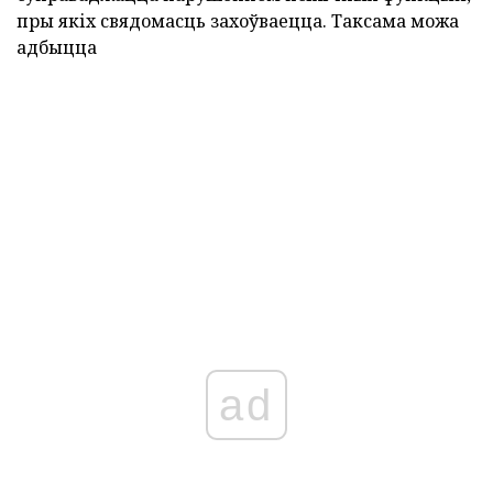
пры якіх свядомасць захоўваецца. Таксама можа
адбыцца
ad