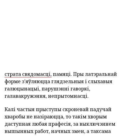
страта свядомасці,
памяці. Пры латэральнай
форме з'яўляюцца глядзельныя і слыхавыя
галюцынацыі, парушэнні гаворкі,
галавакружэння, непрытомнасці.
Калі частыя прыступы скроневай падучай
хваробы не назіраюцца, то такім хворым
даступная любая прафесія, за выключэннем
вышынных работ, начных змен, а таксама