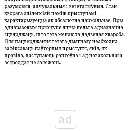
разумовыя, адчувальныя і вегетатыўныя. Стан
хворага эпілепсіяй паміж прыступамі
характарызуецца як абсалютна нармальнае. Пры
аднаразовым прыступе яшчэ нельга адназначна
сцвярджаць, што гэта менавіта дадзеная хвароба.
Для пацверджання гэтага дыягназу неабходна
зафіксаваць паўторныя прыступы, якія, як
правіла, наступаюць раптоўна і ад навакольнага
асяроддзя не залежаць.
ad