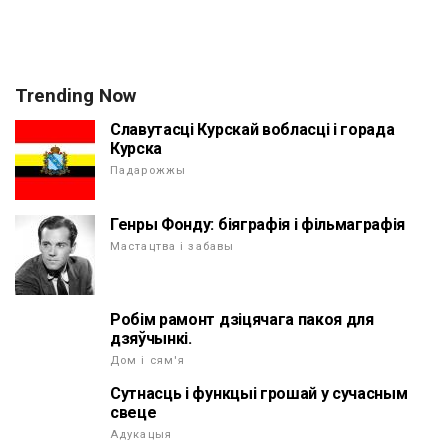
Trending Now
Славутасці Курскай вобласці і горада
Курска
Падарожжы
Генры Фонду: біяграфія і фільмаграфія
Мастацтва і забавы
Робім рамонт дзіцячага пакоя для
дзяўчынкі.
Дом і сям'я
Сутнасць і функцыі грошай у сучасным
свеце
Адукацыя