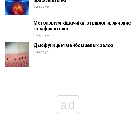
Здароўе
Метэарызм кішачніка: этыялогія, лячэнне
і прафілактыка
Здароўе
Дысфункцыя мейбомиевых залоз
Здароўе
ad