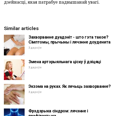
дзейнасці, якая патрабуе падвышанай увагі.
Similar articles
Захворванне дуадэніт - што гэта такое?
Сімптомы, прычыны і лячэнне доуденита
Здароўе
Змена артэрыяльнага ціску ў дзіцяці
Здароўе
Экзэма на руках. Як лячыць захворванне?
Здароўе
Фрэдэрыка сіндром: лячэнне і
прафілактыка