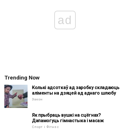
ad
Trending Now
Колькі адсоткаў ад заробку складаюць
аліменты на дзяцей ад аднаго шлюбу
Закон
Як прыбраць вушкі на сцёгнах?
Дапамогуць гімнастыка і масаж
Спорт і Фітнэс