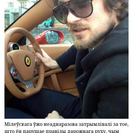
Мілеўскага ўжо неаднаразова затрымлівалі за тое,
што ён парушае правілы дарожнага руху, чым