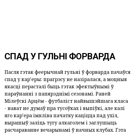
СПАД У ГУЛЬНІ ФОРВАРДА
Пасля гэтак феерычнай гульні ў форварда пачаўся
спад у кар'еры: прагрэсу не назіралася, а моцныя
якасці перасталі быць гэтак эфектыўнымі ў
параўнанні з папярэднімі сезонамі. Раней
Мілеўскі Арцём - футбаліст найвышэйшага класа
- нават не думаў пра тусоўках і выпіўкі, але калі
яго кар'ера імкліва пачатку каціцца пад ухіл,
вырашыў заліць тугу алкаголем і заглушыць
расчараванне вечарынамі ў начных клубах. Гэта