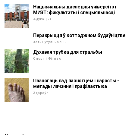
Нацыянальны даследчы універсітэт
МИЭТ: факультэты і спецыяльнасці
Адукацыя
Перакрыцця ў коттэджном будаўніцтве
Хатні ўтульнасць
Духавая трубка для стральбы
Спорт і Фітнэс
Пазногаць пад пазногцем і нарасты -
метады лячэння і прафілактыка
Здароўе