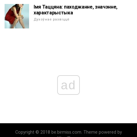
Імя Таццяна: паходжанне, значэнне,
характарыстыка
Духоўнае развіццё
ad
Copyright © 2018 be.birmiss.com. Theme powered by