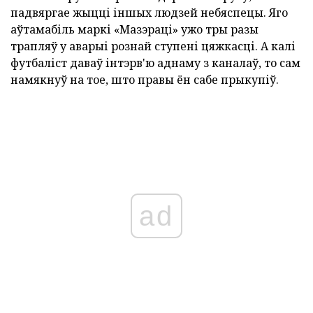
падвяргае жыцці іншых людзей небяспецы. Яго
аўтамабіль маркі «Мазэраці» ужо тры разы
трапляў у аварыі рознай ступені цяжкасці. А калі
футбаліст даваў інтэрв'ю аднаму з каналаў, то сам
намякнуў на тое, што правы ён сабе прыкупіў.
ad