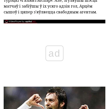
турэцкі «Газіянтэпспар». Але, згуляўшы шэсць
матчаў і забіўшы ў іх усяго адзін гол, Арцём
сышоў і цяпер з'яўляецца свабодным агентам.
ad