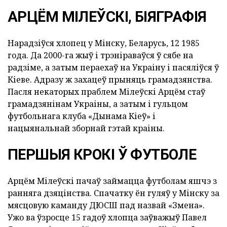
АРЦЁМ МІЛЕЎСКІ, БІЯГРАФІЯ
Нарадзіўся хлопец у Мінску, Беларусь, 12 1985
года. Да 2000-га жыў і трэніраваўся ў сябе на
радзіме, а затым пераехаў на Украіну і пасяліўся ў
Кіеве. Адразу ж захацеў прыняць грамадзянства.
Пасля некаторых праблем Мілеўскі Арцём стаў
грамадзянінам Украіны, а затым і гульцом
футбольнага клуба «Дынама Кіеў» і
нацыянальнай зборнай гэтай краіны.
ПЕРШЫЯ КРОКІ Ў ФУТБОЛЕ
Арцём Мілеўскі пачаў займацца футболам яшчэ з
ранняга дзяцінства. Спачатку ён гуляў у Мінску за
мясцовую каманду ДЮСШ пад назвай «Змена».
Ужо ва ўзросце 15 гадоў хлопца заўважыў Павел