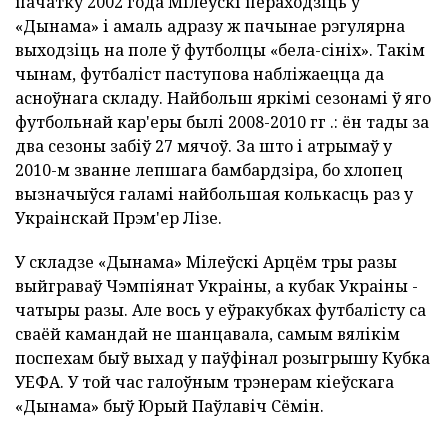
пачатку 2002 года Мілеўскі пераходзіць у
«Дынама» і амаль адразу ж пачынае рэгулярна
выходзіць на поле ў футболцы «бела-сініх». Такім
чынам, футбаліст паступова набліжаецца да
асноўнага складу. Найбольш яркімі сезонамі ў яго
футбольнай кар'еры былі 2008-2010 гг .: ён тады за
два сезоны забіў 27 мячоў. За што і атрымаў у
2010-м званне лепшага бамбардзіра, бо хлопец
вызначыўся галамі найбольшая колькасць раз у
Украінскай Прэм'ер Лізе.
У складзе «Дынама» Мілеўскі Арцём тры разы
выйграваў Чэмпіянат Украіны, а кубак Украіны -
чатыры разы. Але вось у еўракубках футбалісту са
сваёй камандай не шанцавала, самым вялікім
поспехам быў выхад у паўфінал розыгрышу Кубка
УЕФА. У той час галоўным трэнерам кіеўскага
«Дынама» быў Юрый Паўлавіч Сёмін.