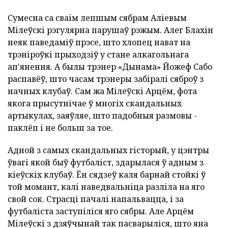
Сумесна са сваім лепшым сябрам Аліевым
Мілеўскі рэгулярна парушаў рэжым. Алег Блахін
неяк паведаміў прэсе, што хлопец нават на
трэніроўкі прыходзіў у стане алкагольнага
ап'янення. А былы трэнер «Дынама» Йожеф Сабо
распавёў, што часам трэнеры забіралі сяброў з
начных клубаў. Сам жа Мілеўскі Арцём, фота
якога прысутнічае ў многіх скандальных
артыкулах, заяўляе, што падобныя размовы -
паклёп і не больш за тое.
Адной з самых скандальных гісторый, у цэнтры
ўвагі якой быў футбаліст, здарылася ў адным з
кіеўскіх клубаў. Ён сядзеў каля барнай стойкі ў
той момант, калі наведвальніца разліла на яго
свой сок. Страсці пачалі напальвацца, і за
футбаліста заступіліся яго сябры. Але Арцём
Мілеўскі з дзяўчынай так пасварыліся, што яна