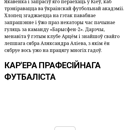
Якавенка і запрасіў яго пераехаць у Кіеў, каб
трэніравацца ва ўкраінскай футбольнай акадэміі.
Хлопец згаджаецца на гэтак павабнае
запрашэнне і ўжо праз некаторы час пачынае
гуляць за каманду «Барысфен-2». Дарэчы,
менавіта ў гэтым клубе Арцём і знайшоў свайго
лепшага сябра Аляксандра Аліева, з якім ён
сябруе вось ужо на працягу многіх гадоў.
КАР'ЕРА ПРАФЕСІЙНАГА
ФУТБАЛІСТА