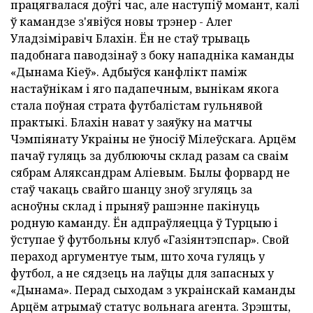
працягвалася доўгі час, але наступіў момант, калі
ў камандзе з'явіўся новы трэнер - Алег
Уладзіміравіч Блахін. Ён не стаў трываць
падобнага паводзінаў з боку нападніка каманды
«Дынама Кіеў». Адбыўся канфлікт паміж
настаўнікам і яго падапечным, вынікам якога
стала поўная страта футбалістам гульнявой
практыкі. Блахін нават у заяўку на матчы
Чэмпіянату Украіны не ўносіў Мілеўскага. Арцём
пачаў гуляць за дублюючы склад разам са сваім
сябрам Аляксандрам Аліевым. Былы форвард не
стаў чакаць свайго шанцу зноў згуляць за
асноўны склад і прыняў рашэнне пакінуць
родную каманду. Ён адпраўляецца ў Турцыю і
ўступае ў футбольны клуб «Газіянтэпспар». Свой
пераход аргументуе тым, што хоча гуляць у
футбол, а не сядзець на лаўцы для запасных у
«Дынама». Перад сыходам з украінскай каманды
Арцём атрымаў статус вольнага агента. Зрэшты,