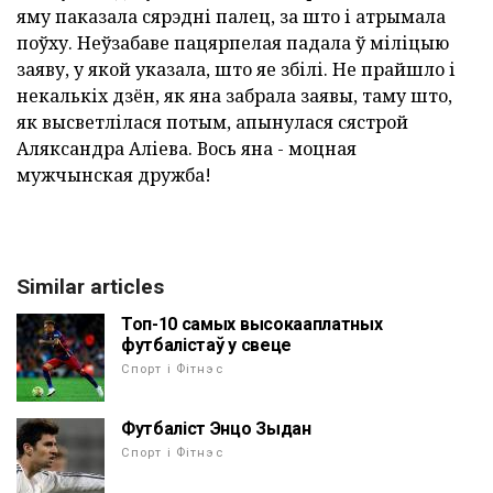
яму паказала сярэдні палец, за што і атрымала
поўху. Неўзабаве пацярпелая падала ў міліцыю
заяву, у якой указала, што яе збілі. Не прайшло і
некалькіх дзён, як яна забрала заявы, таму што,
як высветлілася потым, апынулася сястрой
Аляксандра Аліева. Вось яна - моцная
мужчынская дружба!
Similar articles
Топ-10 самых высокааплатных
футбалістаў у свеце
Спорт і Фітнэс
Футбаліст Энцо Зыдан
Спорт і Фітнэс