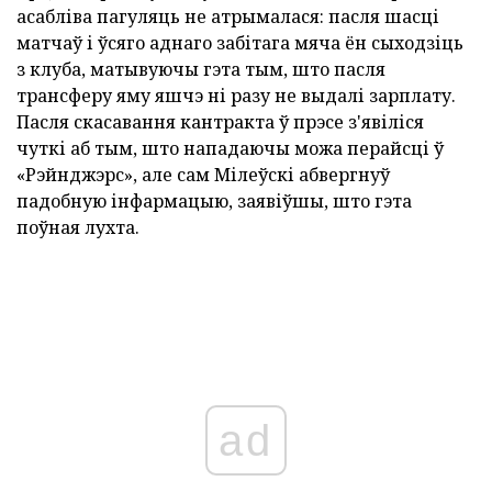
асабліва пагуляць не атрымалася: пасля шасці
матчаў і ўсяго аднаго забітага мяча ён сыходзіць
з клуба, матывуючы гэта тым, што пасля
трансферу яму яшчэ ні разу не выдалі зарплату.
Пасля скасавання кантракта ў прэсе з'явіліся
чуткі аб тым, што нападаючы можа перайсці ў
«Рэйнджэрс», але сам Мілеўскі абвергнуў
падобную інфармацыю, заявіўшы, што гэта
поўная лухта.
ad