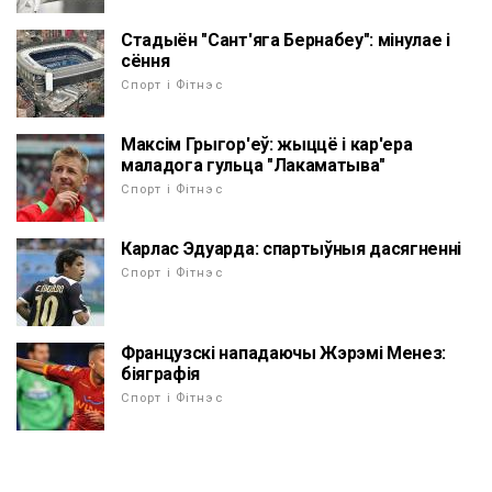
Стадыён "Сант'яга Бернабеу": мінулае і
сёння
Спорт і Фітнэс
Максім Грыгор'еў: жыццё і кар'ера
маладога гульца "Лакаматыва"
Спорт і Фітнэс
Карлас Эдуарда: спартыўныя дасягненні
Спорт і Фітнэс
Французскі нападаючы Жэрэмі Менез:
біяграфія
Спорт і Фітнэс