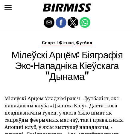
,
Спорт І Фітнэс
Футбол
Мілеўскі Арцём: Біяграфія
Экс-Нападніка Кіеўскага
"Дынама"
Мілеўскі Арцём Уладзіміравіч - футбаліст, экс-
нападаючы клуба «Дынама Кіеў». Дастаткова
неадназначны гулец, у якога было шмат як
сапраўды феерычных матчаў, так і правальных.
Апошні клуб, у якім выступаў нападаючы, -