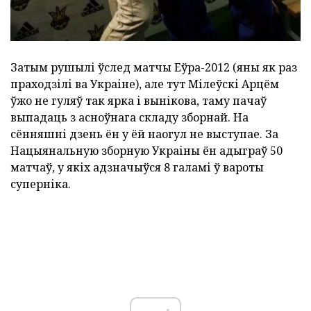
Затым рушылі ўслед матчы Еўра-2012 (яны як раз
праходзілі ва Украіне), але тут Мілеўскі Арцём
ўжо не гуляў так ярка і вынікова, таму пачаў
выпадаць з асноўнага складу зборнай. На
сённяшні дзень ён у ёй наогул не выступае. За
Нацыянальную зборную Украіны ён адыграў 50
матчаў, у якіх адзначыўся 8 галамі ў вароты
суперніка.