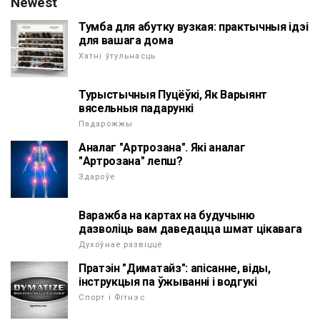
Newest
Тумба для абутку вузкая: практычныя ідэі
для вашага дома
Хатні ўтульнасць
Турыстычныя Пуцёўкі, Як Варыянт
вясельныя падарункі
Падарожжы
Аналаг "Артрозана". Які аналаг
"Артрозана" лепш?
Здароўе
Варажба на картах на будучыню
дазволіць вам даведацца шмат цікавага
Духоўнае развіццё
Пратэін "Диматайз": апісанне, віды,
інструкцыя па ўжыванні і водгукі
Спорт і Фітнэс