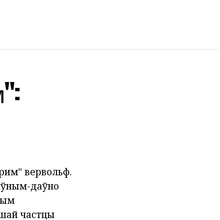
":
йрим" вервольф.
даўным-даўно
ным
ншай частцы