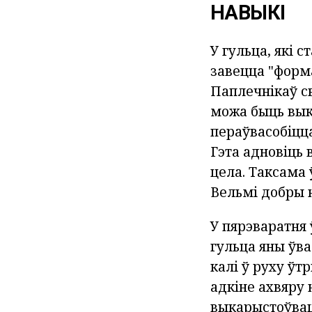
НАВЫКІ
У гульца, які 
завецца "форма
Паплечнікаў св
можа быць выка
пераўвасобіцца
Гэта адновіць 
цела. Таксама 
Вельмі добры н
У пярэваратня 
гульца яны ўва
калі ў руху ўт
адкіне ахвяру 
выкарыстоўваць