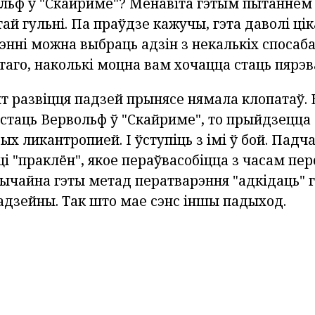
ольф ў "Скайриме"? Менавіта гэтым пытаннем
ай гульнi. Па праўдзе кажучы, гэта даволі ці
энні можна выбраць адзін з некалькіх спосаба
таго, наколькі моцна вам хочацца стаць пярэ
 развіцця падзей прынясе нямала клопатаў. Б
 стаць Вервольф ў "Скайриме", то прыйдзецца
х ликантропией. І ўступіць з імі ў бой. Падча
і "праклён", якое пераўвасобіцца з часам пе
ычайна гэты метад ператварэння "адкідаць" г
адзейны. Так што мае сэнс іншы падыход.