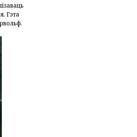
лізаваць
я. Гэта
ервольф.