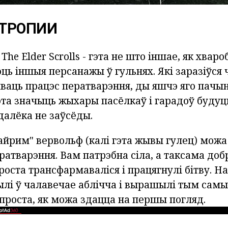
НТРОПИИ
he Elder Scrolls - гэта не што іншае, як хваро
ць іншыя персанажы ў гульнях. Які заразіўся 
ваць працэс ператварэння, ды яшчэ яго пачы
эта значыць жыхары пасёлкаў і гарадоў будуц
далёка не заўсёды.
кайрим" вервольф (калі гэта жывы гулец) мож
ратварэння. Вам патрэбна сіла, а таксама доб
роста трансфармаваліся і працягнулі бітву. 
ылі ў чалавечае аблічча і вырашылі тым сам
 проста, як можа здацца на першы погляд.