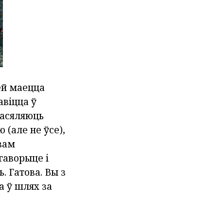
ей маецца
віцца ў
насяляюць
(але не ўсе),
вам
гаворыце і
. Гатова. Вы з
а ў шлях за