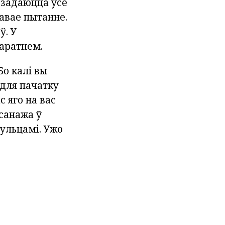
 задаюцца ўсе
кавае пытанне.
ў. У
варатнем.
о калі вы
 для пачатку
с яго на вас
рсанажа ў
ульцамі. Ужо