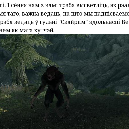
і. І сёння нам з вамі трэба высветліць, як рэа
я таго, важна ведаць, на што мы падпісваемс
рэба ведаць ў гульні "Скайрим" здольнасці В
нем як мага хутчэй.