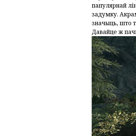
папулярнай ліні
задумку. Акрам
значыць, што т
Давайце ж пач