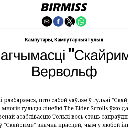
Кампутары
Кампутарныя Гульні
,
агчымасці "Скайрим
Вервольф
і разбярэмся, што сабой уяўляе ў гульні "Ска
 многія гульцы лінейкі The Elder Scrolls ўжо 
зенай асаблівасцю Толькі вось стаць сапраўд
ў "Скайриме" значна прасцей, чым у любой і