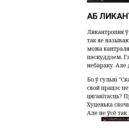
АБ ЛИКА
Ликантропия ў T
так яе называю
можа кантраля
паскуддзем. Г
небараку. Але 
Бо ў гульні "С
свой працэс пе
цягавітасць? П
Хуценька скоч
Але не ўсё так