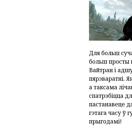
Для больш суч
больш просты 
Вайтран і адшу
пярэваратні. 
а таксама ліч
спатрэбіцца дл
пастанавеце да
гэтага часу ў 
прыгодамі!