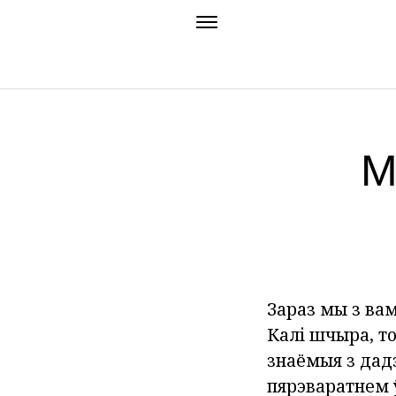
М
Зараз мы з вам
Калі шчыра, то
знаёмыя з дад
пярэваратнем 