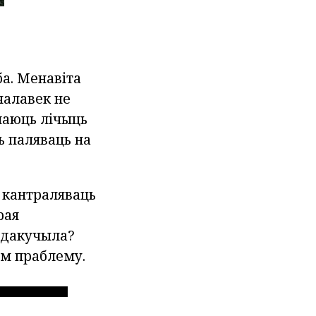
ба. Менавіта
чалавек не
наюць лічыць
ь паляваць на
а кантраляваць
рая
Надакучыла?
ым праблему.