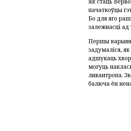
Як стаць Верв
пачаткоўцы гэт
Бо для яго раш
залежнасці ад 
Першы варыянт
задумаліся, як
адшукаць хворы
могуць накласц
ликантропа. Зв
балюча ён нен