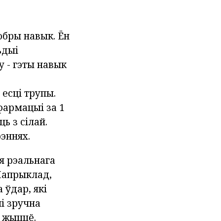
добры навык. Ён
ьдыі
 - гэты навык
 есці трупы.
фармацыі за 1
ь з сілай.
эннях.
я рэальнага
 Напрыклад,
 ўдар, які
і зручна
м жыццё.