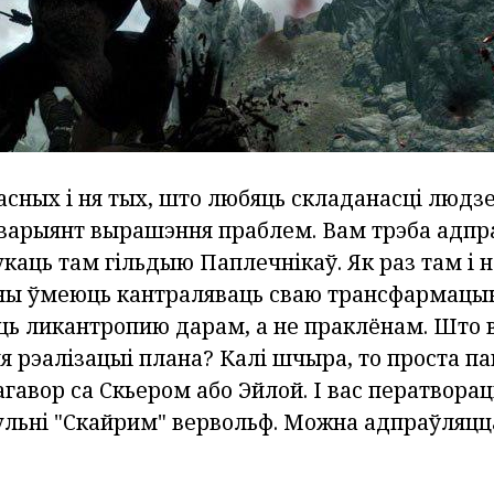
асных і ня тых, што любяць складанасці людз
варыянт вырашэння праблем. Вам трэба адпра
каць там гільдыю Паплечнікаў. Як раз там і 
Яны ўмеюць кантраляваць сваю трансфармацыю 
аць ликантропию дарам, а не праклёнам. Што 
я рэалізацыі плана? Калі шчыра, то проста па
гавор са Скьером або Эйлой. І вас ператвораць
гульні "Скайрим" вервольф. Можна адпраўляцц