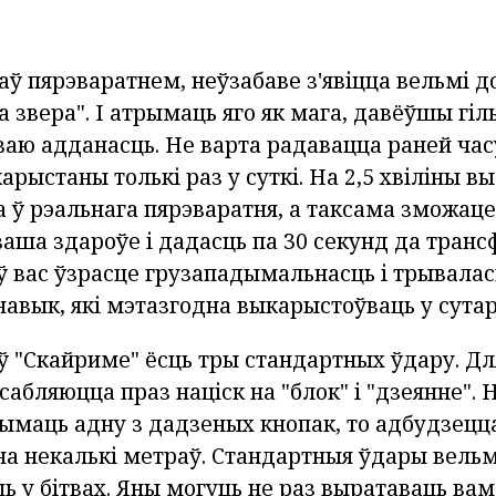
стаў пярэваратнем, неўзабаве з'явіцца вельмі 
 звера". І атрымаць яго як мага, давёўшы гіл
аю адданасць. Не варта радавацца раней часу
рыстаны толькі раз у суткі. На 2,5 хвіліны вы
 ў рэальнага пярэваратня, а таксама зможаце
ваша здароўе і дадасць па 30 секунд да транс
ў вас ўзрасце грузападымальнасць і трываласц
авык, які мэтазгодна выкарыстоўваць у сутар
ў "Скайриме" ёсць тры стандартных ўдару. Дл
сабляюцца праз націск на "блок" і "дзеянне".
рымаць адну з дадзеных кнопак, то адбудзецца
на некалькі метраў. Стандартныя ўдары вельм
 у бітвах. Яны могуць не раз выратаваць ва