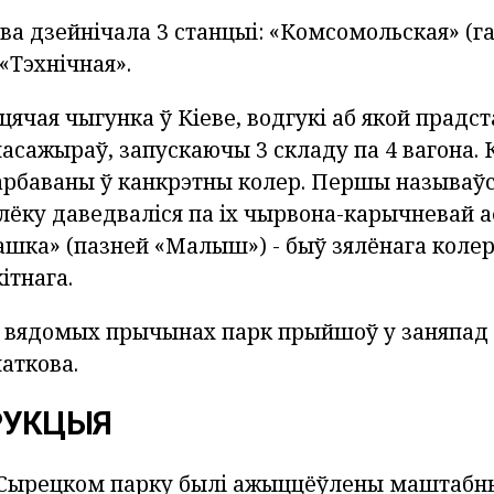
а дзейнічала 3 станцыі: «Комсомольская» (га
 «Тэхнічная».
іцячая чыгунка ў Кіеве, водгукі аб якой прадс
пасажыраў, запускаючы 3 складу па 4 вагона.
арбаваны ў канкрэтны колер. Першы называўся
алёку даведваліся па іх чырвона-карычневай 
ашка» (пазней «Малыш») - быў зялёнага колеру,
ітнага.
па вядомых прычынах парк прыйшоў у заняпад 
аткова.
РУКЦЫЯ
ў Сырецком парку былі ажыццёўлены маштабн