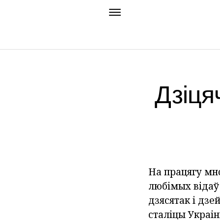
Дзіця
На працягу мно
любімых відаў
дзясятак і дз
сталіцы Украін