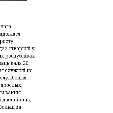
ючага
радзілася
росту.
дзе стварылі ў
ых рэспубліках
чаць каля 20
Яны служылі не
«службовыя
дарослых,
ады вайны
і дзейнічаць,
 больш за