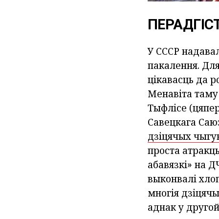
ПЕРАДГІС
У СССР надава
пакалення. Для
цікавасць да р
Менавіта таму 
Тыфлісе (цяпер
Савецкага Саюз
дзіцячых чыгун
проста атракц
абавязкі» на 
выконвалі хлоп
многія дзіцячы
аднак у другой