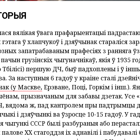
ТОРЫЯ
лася вялікая ўвага прафарыентацыі падраста
 гэтага ў хлапчукоў і дзяўчынак стараліся за
озных запатрабаваным прафесіях з ранняга ўз
пачын грузінскіх чыгуначнікаў, якія ў 1935 го
 Тбілісі) першую ДЧ, быў падхоплены і ў інш
а. За наступныя 6 гадоў у краіне сталі дзейні
ак (у Маскве,
Ерэване, Поці, Горкім і інш.). 
ыёнам, прызначаным для забавы дзетак. Усе 
ДЧ, вядома ж, пад кантролем пры падтрымцы 
чыкі і дзяўчынкі ва ўзросце 10-15 гадоў. У г
я чыгункі СССР былі разбураныя або перастал
 палове ХХ стагоддзя іх аднавілі і пабудавалі