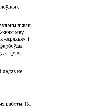
лоўная),
таўлены ніжэй,
 Кожны меў
 «Арляня», і
афарбоўцы.
 а трэці -
і ледзь не
ыя работы. На