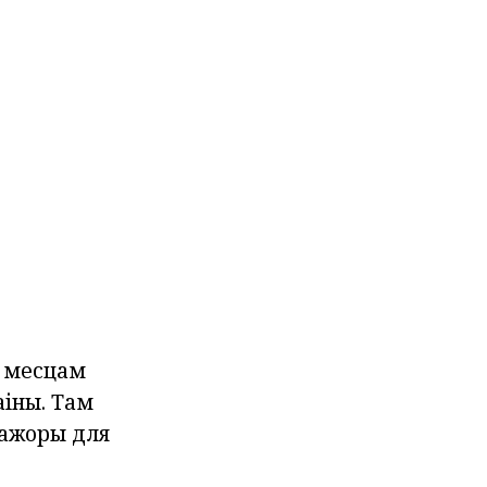
м месцам
аіны. Там
нажоры для