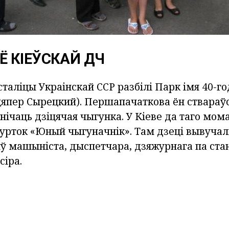
 КІЕЎСКАЙ ДЧ
 сталіцы Украінскай ССР разбілі Парк імя 40-г
цяпер Сырецкий). Першапачаткова ён ствараўс
нічаць дзіцячая чыгунка. У Кіеве да таго мом
урток «Юный чыгуначнік». Там дзеці вывучалі
ў машыніста, дыспетчара, дзяжурнага па ста
сіра.