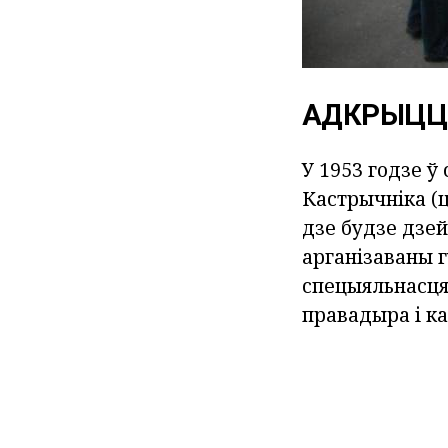
АДКРЫЦЦЁ
У 1953 годзе ў
Кастрычніка (
дзе будзе дзей
арганізаваны г
спецыяльнасця
правадыра і ка