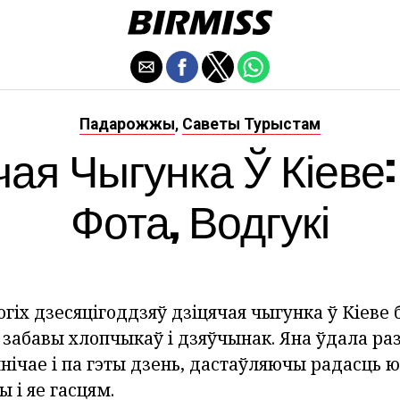
Падарожжы
Саветы Турыстам
,
чая Чыгунка Ў Кіеве:
Фота, Водгукі
гіх дзесяцігоддзяў дзіцячая чыгунка ў Кіеве
 забавы хлопчыкаў і дзяўчынак. Яна ўдала р
ейнічае і па гэты дзень, дастаўляючы радасц
ы і яе гасцям.