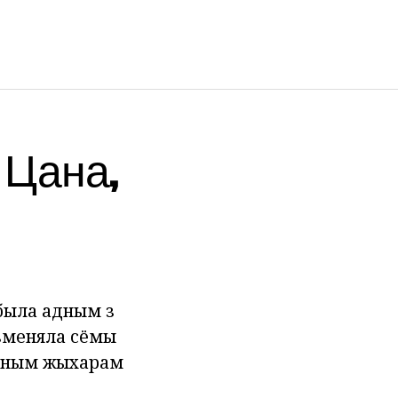
 Цана,
 была адным з
азменяла сёмы
ь юным жыхарам