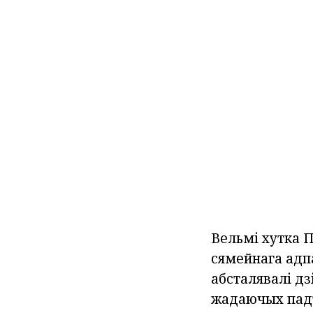
Вельмі хутка 
сямейнага адпа
абсталявалі д
жадаючых падт