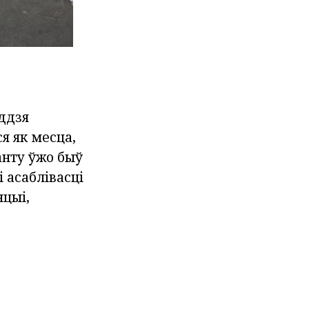
оддзя
я як месца,
анту ўжо быў
 асаблівасці
нцыі,