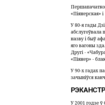
Першапачатков
«Піянерская» і
У 80-я гады Дз
абслугоўвала 
назву і быў аф
яго вагоны зд
Другі - «Чабур
«Піянер» - блак
У 90-х гадах 
зачыніўся канч
РЭКАНСТ
У 2001 годзе 