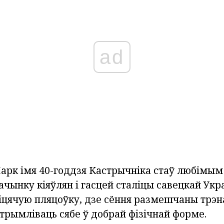
ad
Парк імя 40-годдзя Кастрычніка стаў любімы
чынку кіяўлян і гасцей сталіцы савецкай Укр
зіцячую пляцоўку, дзе сёння размешчаны трэ
рымліваць сябе ў добрай фізічнай форме.