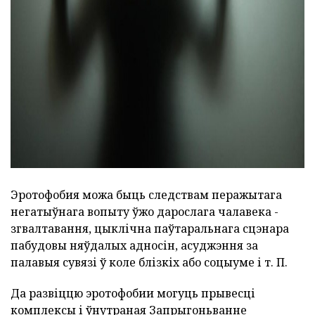
ad
Эротофобия можа быць следствам перажытага
негатыўнага вопыту ўжо дарослага чалавека -
згвалтавання, цыклічна паўтаральнага сцэнара
пабудовы няўдалых адносін, асуджэння за
палавыя сувязі ў коле блізкіх або соцыуме і т. П.
Да развіццю эротофобии могуць прывесці
комплексы і ўнутраная Запрыгоньванне