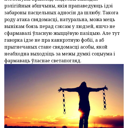
рэлігійныя абшчыны, якія прапаведуюць ідэі
забароны пасцельных адносін да шлюбу. Такога
роду атака свядомасці, натуральна, можа мець
вынікам боязь перад сэксам у людзей, яшчэ не
сфармавалі ўласную жыццёвую пазіцыю. Але тут
гаворка ідзе не пра канкрэтную фобіі, а аб
прыгнечаных стане свядомасці асобы, якой
неабходна выходзіць за межы думкі соцыума і
фармаваць ўласнае светапогляд.