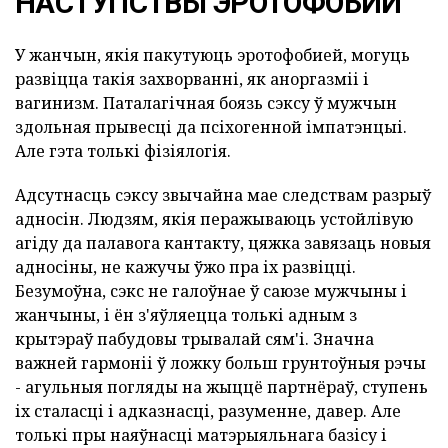
НАСТУПСТВЫ ЭРОТОФОБИИ
У жанчын, якія пакутуюць эротофобией, могуць
развіцца такія захворванні, як аноргазміі і
вагинизм. Паталагічная боязь сэксу ў мужчын
здольная прывесці да псіхогенной імпатэнцыі.
Але гэта толькі фізіялогія.
Адсутнасць сэксу звычайна мае следствам разрыў
адносін. Людзям, якія перажываюць устойлівую
агіду да палавога кантакту, цяжка завязаць новыя
адносіны, не кажучы ўжо пра іх развіцці.
Безумоўна, сэкс не галоўнае ў саюзе мужчыны і
жанчыны, і ён з'яўляецца толькі адным з
крытэраў пабудовы трывалай сям'і. Значна
важней гармоніі ў ложку больш грунтоўныя рэчы
- агульныя погляды на жыццё партнёраў, ступень
іх сталасці і адказнасці, разуменне, давер. Але
толькі пры наяўнасці матэрыяльнага базісу і