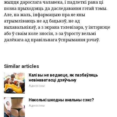
жыцця дарослага чалавека, і падлеткі рана ці
позна прыходзяць да даследавання гэтай тэмы.
Але, на жаль, інфармацыю пра яе яны
атрымліваюць не ад бацькоў, не ад
выхавальнікаў, а з экрана тэлевізара, у інтэрнэце
або ў сваім коле зносін, з-за ўзросту вельмі
далёкага ад правільнага ўспрымання рэчаў.
Similar articles
Калі вы не ведаеце, як пазбаўляць
невінаватасці дзяўчыну
Адносіны
Наколькі шкодны анальны сэкс?
Адносіны