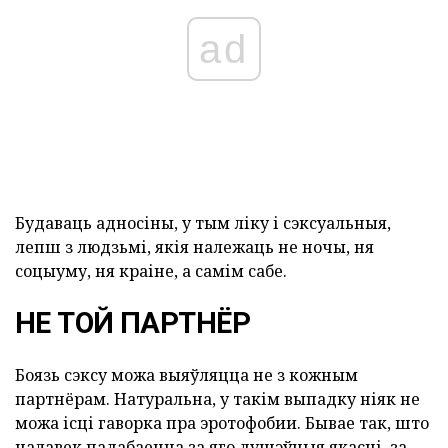
ad
Будаваць адносіны, у тым ліку і сэксуальныя,
лепш з людзьмі, якія належаць не ночы, ня
соцыуму, ня краіне, а самім сабе.
НЕ ТОЙ ПАРТНЁР
Боязь сэксу можа выяўляцца не з кожным
партнёрам. Натуральна, у такім выпадку ніяк не
можа ісці гаворка пра эротофобии. Бывае так, што
чалавек падабаецца за яго душэўныя якасці, за