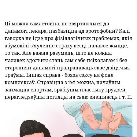
Ці можна самастойна, не звяртаючыся да
дапамогі лекара, пазбавіцца ад эротофобии? Калі
гаворка не ідзе пра фізіялагічных праблемах, якія
абумовілі з'яўленне страху весці палавое жыццё,
то так. Але важна разумець, што не кожны
чалавек здольны стаць сам сабе псіхолагам і без
старонняй дапамогі прапрацаваць свае дзіцячыя
траўмы. Іншая справа - боязь сэксу на фоне
комплексаў. Справіцца з імі можна, пачаўшы
займацца спортам, зрабіўшы пластыку грудзей,
перагледзеўшы погляды на сваю знешнасць і т. П.