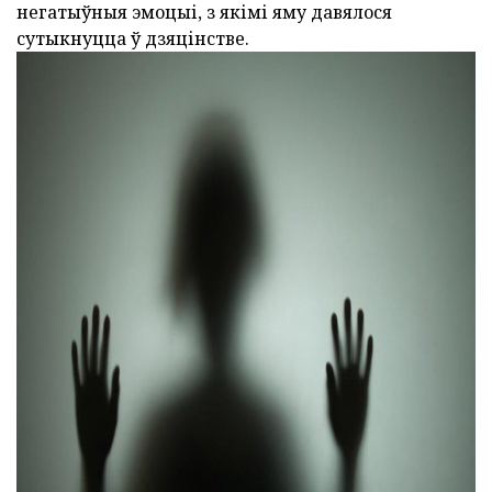
негатыўныя эмоцыі, з якімі яму давялося
сутыкнуцца ў дзяцінстве.