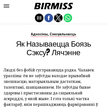
,
Адносіны
Сэксуальнасць
Як Называецца Боязь
Сэксу? Лячэнне
Людзі без фобій сустракаюцца рэдка. Чалавек
уразлівы: ён не заўсёды валодае прывабнай
знешнасцю, матэрыяльным дастаткам,
талентамі, шанцаваннем. Не заўсёды бывае
здаровы і прыстасаваны да сацыяльнай
асяроддзі, у якой жыве. І гэта толькі частка
фактараў, якія перашкаджаюць фарміраванні ў