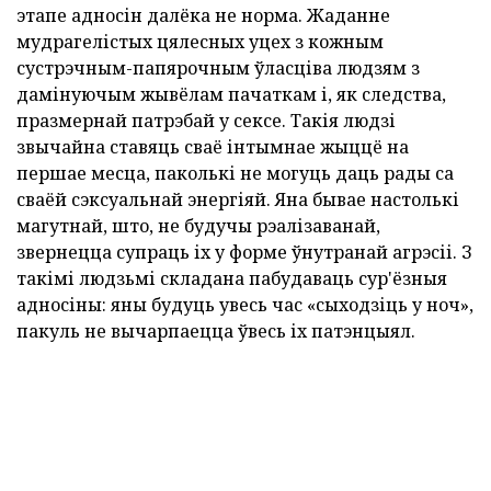
этапе адносін далёка не норма. Жаданне
мудрагелістых цялесных уцех з кожным
сустрэчным-папярочным ўласціва людзям з
дамінуючым жывёлам пачаткам і, як следства,
празмернай патрэбай у сексе. Такія людзі
звычайна ставяць сваё інтымнае жыццё на
першае месца, паколькі не могуць даць рады са
сваёй сэксуальнай энергіяй. Яна бывае настолькі
магутнай, што, не будучы рэалізаванай,
звернецца супраць іх у форме ўнутранай агрэсіі. З
такімі людзьмі складана пабудаваць сур'ёзныя
адносіны: яны будуць увесь час «сыходзіць у ноч»,
пакуль не вычарпаецца ўвесь іх патэнцыял.