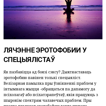
ЛЯЧЭННЕ ЭРОТОФОБИИ У
СПЕЦЫЯЛІСТАЎ
Як пазбавіцца ад боязі сэксу? Дыягнаставаць
эротофобию павінен толькі спецыяліст.
Велізарная памылка пры ўзнікненні праблем у
інтымнага жыцця -обращаться па дапамогу да
псіхолагаў або псіхатэрапеўтаў, якія працуюць з
шырокім спектрам чалавечых праблем. Пры