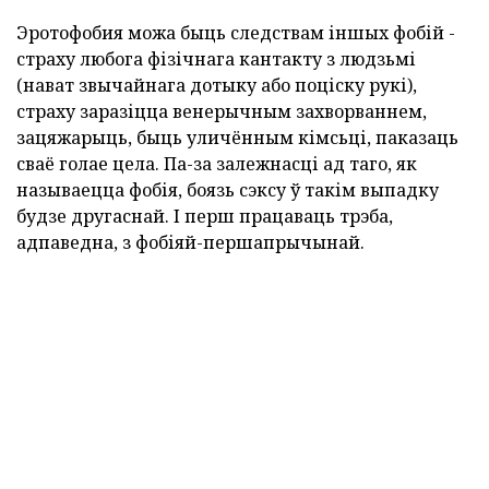
Эротофобия можа быць следствам іншых фобій -
страху любога фізічнага кантакту з людзьмі
(нават звычайнага дотыку або поціску рукі),
страху заразіцца венерычным захворваннем,
зацяжарыць, быць уличённым кімсьці, паказаць
сваё голае цела. Па-за залежнасці ад таго, як
называецца фобія, боязь сэксу ў такім выпадку
будзе другаснай. І перш працаваць трэба,
адпаведна, з фобіяй-першапрычынай.