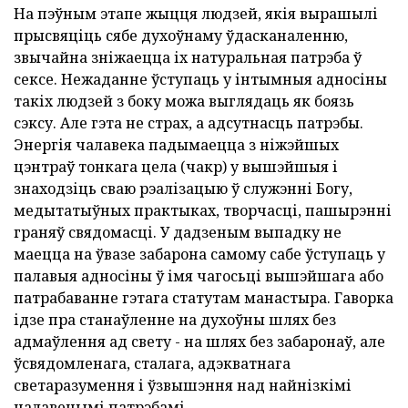
На пэўным этапе жыцця людзей, якія вырашылі
прысвяціць сябе духоўнаму ўдасканаленню,
звычайна зніжаецца іх натуральная патрэба ў
сексе. Нежаданне ўступаць у інтымныя адносіны
такіх людзей з боку можа выглядаць як боязь
сэксу. Але гэта не страх, а адсутнасць патрэбы.
Энергія чалавека падымаецца з ніжэйшых
цэнтраў тонкага цела (чакр) у вышэйшыя і
знаходзіць сваю рэалізацыю ў служэнні Богу,
медытатыўных практыках, творчасці, пашырэнні
граняў свядомасці. У дадзеным выпадку не
маецца на ўвазе забарона самому сабе ўступаць у
палавыя адносіны ў імя чагосьці вышэйшага або
патрабаванне гэтага статутам манастыра. Гаворка
ідзе пра станаўленне на духоўны шлях без
адмаўлення ад свету - на шлях без забаронаў, але
ўсвядомленага, сталага, адэкватнага
светаразумення і ўзвышэння над найнізкімі
чалавечымі патрэбамі.