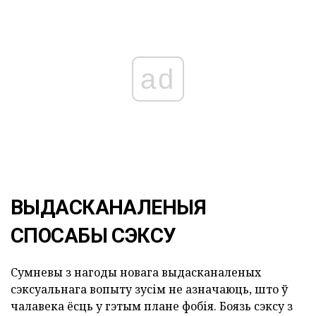
ad
ВЫДАСКАНАЛЕНЫЯ
СПОСАБЫ СЭКСУ
Сумневы з нагоды новага выдасканаленых
сэксуальнага вопыту зусім не азначаюць, што ў
чалавека ёсць у гэтым плане фобія. Боязь сэксу з