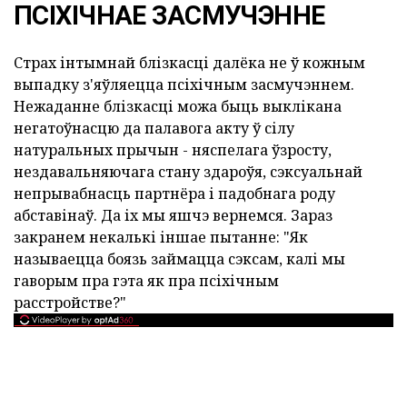
ПСІХІЧНАЕ ЗАСМУЧЭННЕ
Страх інтымнай блізкасці далёка не ў кожным
выпадку з'яўляецца псіхічным засмучэннем.
Нежаданне блізкасці можа быць выклікана
негатоўнасцю да палавога акту ў сілу
натуральных прычын - няспелага ўзросту,
нездавальняючага стану здароўя, сэксуальнай
непрывабнасць партнёра і падобнага роду
абставінаў. Да іх мы яшчэ вернемся. Зараз
закранем некалькі іншае пытанне: "Як
называецца боязь займацца сэксам, калі мы
гаворым пра гэта як пра псіхічным
расстройстве?"