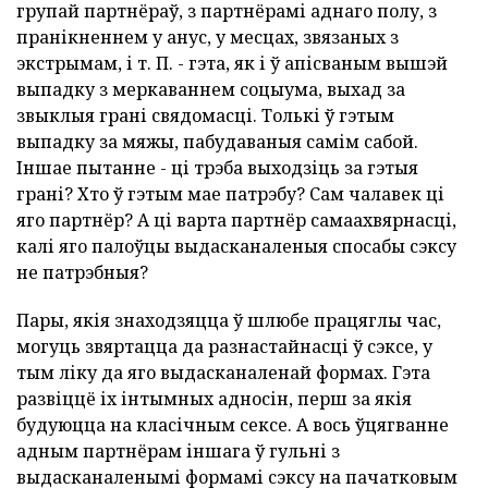
групай партнёраў, з партнёрамі аднаго полу, з
пранікненнем у анус, у месцах, звязаных з
экстрымам, і т. П. - гэта, як і ў апісваным вышэй
выпадку з меркаваннем соцыума, выхад за
звыклыя грані свядомасці. Толькі ў гэтым
выпадку за мяжы, пабудаваныя самім сабой.
Іншае пытанне - ці трэба выходзіць за гэтыя
грані? Хто ў гэтым мае патрэбу? Сам чалавек ці
яго партнёр? А ці варта партнёр самаахвярнасці,
калі яго палоўцы выдасканаленыя спосабы сэксу
не патрэбныя?
Пары, якія знаходзяцца ў шлюбе працяглы час,
могуць звяртацца да разнастайнасці ў сэксе, у
тым ліку да яго выдасканаленай формах. Гэта
развіццё іх інтымных адносін, перш за якія
будуюцца на класічным сексе. А вось ўцягванне
адным партнёрам іншага ў гульні з
выдасканаленымі формамі сэксу на пачатковым