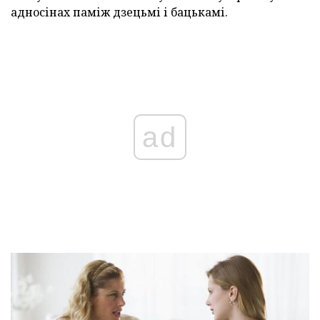
адносінах паміж дзецьмі і бацькамі.
ad