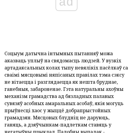
ad
Соцыум датычна інтымных пытанняў можа
аказваць уплыў на свядомасць людзей. У вузкіх
артадаксальных колах тыпу невялікіх пасёлкаў са
сваімі мясцовымі няпісаных правілах тэма сэксу
не вітаецца і разглядаецца як нешта бруднае,
ганебныя, забароненае. Гэта натуральны ахоўны
механізм грамадства ад бязладных палавых
сувязяў асобных амаральных асобаў, якія могуць
прыўнесці хаос у жыццё добрапрыстойных
грамадзян. Мясцовых блудніц не даруюць,
ганяць, а дзяўчынкам-падлеткам ставяць у
негатыўны прыклад. Падобны выпадак -