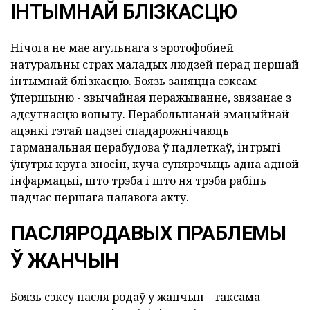
ІНТЫМНАЙ БЛІЗКАСЦЮ
Нічога не мае агульнага з эротофобией
натуральны страх маладых людзей перад першай
інтымнай блізкасцю. Боязь заняцца сэксам
ўпершыню - звычайная перажыванне, звязанае з
адсутнасцю вопыту. Перабольшанай эмацыйнай
ацэнкі гэтай падзеі спадарожнічаюць
гарманальная перабудова ў падлеткаў, інтрыгі
ўнутры круга зносін, куча супярэчыць адна адной
інфармацыі, што трэба і што ня трэба рабіць
падчас першага палавога акту.
ПАСЛЯРОДАВЫХ ПРАБЛЕМЫ
Ў ЖАНЧЫН
Боязь сэксу пасля родаў у жанчын - таксама