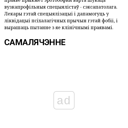
праяве прыкмет эротобофии варта шукаць
вузкапрофільныя спецыялістаў - сэксапатолага.
Лекары гэтай спецыялізацыі і дапамогуць у
ліквідацыі псіхалагічных прычын гэтай фобіі, і
вырашаць пытанне з яе клінічнымі праявамі.
САМАЛЯЧЭННЕ
ad