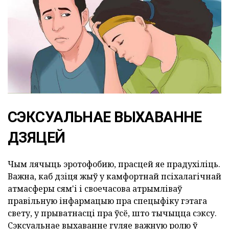
СЭКСУАЛЬНАЕ ВЫХАВАННЕ
ДЗЯЦЕЙ
Чым лячыць эротофобию, прасцей яе прадухіліць.
Важна, каб дзіця жыў у камфортнай псіхалагічнай
атмасферы сям'і і своечасова атрымліваў
правільную інфармацыю пра спецыфіку гэтага
свету, у прыватнасці пра ўсё, што тычыцца сэксу.
Сэксуальнае выхаванне гуляе важную ролю ў