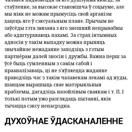
стаўленне, за высокае становішча ў соцыуме, але
мы ніяк не можам прымусіць свой арганізм
хацець яго ў сэксуальным плане. Прычым не
заўсёды гэта звязана з яго знешняй непрывабны
або адштурхваюць пахамі. За страх інтымных
адносін у такім выпадку можна прыняць
звычайнае нежаданне заходзіць з гэтым
партнёрам далей зносін і дружбы. Важна перш за
ўсё быць сумленным з самім сабой і
прааналізаваць, ці не з'яўляецца жаданне
праводзіць час з такім чалавекам лекамі ад нуды,
шанцам вырашыць свае матэрыяльныя
праблемы, дагадзіць назойлівым сваякам і т. П. І
толькі потым ужо разглядаць пытанні, якія
тычацца сэксу непасрэдна.
ДУХОЎНАЕ ЎДАСКАНАЛЕННЕ