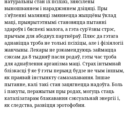
натуральны стан іх псіхікі, знясілены
выношваннем і нараджэннем дзіцяці. Пры
з'яўленні маляняці змяняецца жыццёвы ўклад
маці, прыярытэтнымі становяцца пытанні
здароўя і бяспекі малога, а гэта сур'ёзны стрэс,
прычым для абодвух партнёраў. Плюс да гэтага
аднавіцца трэба не толькі псіхіцы, але і фізіялогіі
жанчыны. Лекары не рэкамендуюць займацца
сэксам да 8 тыдняў пасля родаў, гэты час трэба
для аднаўлення арганізма маці. Страх інтымнай
блізкасці ў яе ў гэты перыяд будзе не чым іншым,
як праявай інстынкту самазахавання. Іншае
пытанне, калі такі стан зацягнецца надоўга. Боль
і пакуты, перажытыя пры родах, могуць стаць
каталізатарам блакавання сэксуальнай энергіі і,
як следства, развіцця эротофобии.