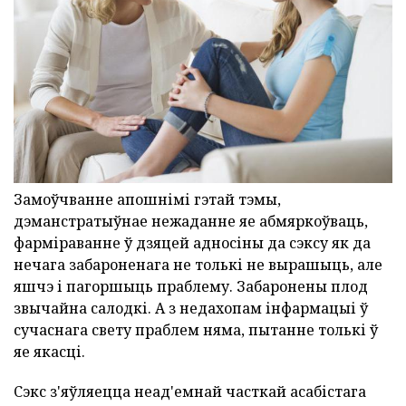
Замоўчванне апошнімі гэтай тэмы,
дэманстратыўнае нежаданне яе абмяркоўваць,
фарміраванне ў дзяцей адносіны да сэксу як да
нечага забароненага не толькі не вырашыць, але
яшчэ і пагоршыць праблему. Забаронены плод
звычайна салодкі. А з недахопам інфармацыі ў
сучаснага свету праблем няма, пытанне толькі ў
яе якасці.
Сэкс з'яўляецца неад'емнай часткай асабістага