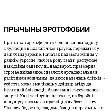
ПРЫЧЫНЫ ЭРОТОФОБИИ
Прычынай эротофобии ў большасці выпадкаў
з'яўляецца псіхалагічная траўма, перажытая ў
дзіцячым узросце. Пачатак палавога жыцця ў
раннім узросце, любога роду гвалт, распуснае
паводзіны бацькоў ці, наадварот, празмерна
строгае выхаванне, ідэалогія артадаксальнай
рэлігійнай абшчыны, да якой належаць блізкія, -
усё гэта можа выклікаць у дзіцяці агіду да
інтымнай блізкасці і блакаванне сэксуальнай
энергіі. Калі такі дзіця пасталее, на ўзроўні
пачуццяў гэта можа праявіцца як боязь сэксу.
Чалавек будзе падсвядома баяцца перажыць тыя