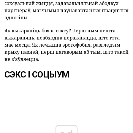
сэксуальнай жыцця, задавальняльнай абодвух
партнёраў, магчымыя паўнавартасныя працяглыя
адносіны.
Як выкараніць боязь сэксу? Перш чым нешта
выкараняць, неабходна пераканацца, што гэта
мае месца. Як лечыцца эротофобия, разгледзім
крыху пазней, перш пагаворым аб тым, што такой
не з'яўляецца.
СЭКС І СОЦЫУМ