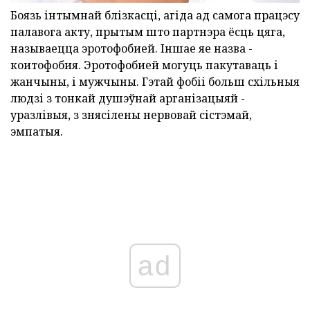
Боязь інтымнай блізкасці, агіда ад самога працэсу
палавога акту, прытым што партнэра ёсць цяга,
называецца эротофобией. Іншае яе назва -
коитофобия. Эротофобией могуць пакутаваць і
жанчыны, і мужчыны. Гэтай фобіі больш схільныя
людзі з тонкай душэўнай арганізацыяй -
уразлівыя, з знясілены нервовай сістэмай,
эмпатыя.
ad