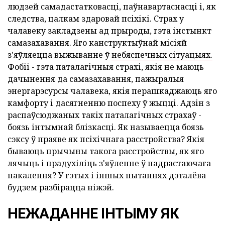
людзей самадастатковасці, паўнавартаснасці і, як
следства, цалкам здаровай псіхікі. Страх у
чалавеку закладзены ад прыроды, гэта інстынкт
самазахавання. Яго канструктыўнай місіяй
з'яўляецца выжыванне ў
небяспечных сітуацыях.
Фобіі - гэта паталагічныя страхі, якія не маюць
дачынення да самазахавання, пажыралыя
энергарэсурсы чалавека, якія перашкаджаюць яго
камфорту і дасягненню поспеху ў жыцці. Адзін з
распаўсюджаных такіх паталагічных страхаў -
боязь інтымнай блізкасці. Як называецца боязь
сэксу ў праяве як псіхічнага расстройства? Якія
бываюць прычыны такога расстройствы, як яго
лячыць і прадухіліць з'яўленне ў падрастаючага
пакалення? У гэтых і іншых пытаннях дэталёва
будзем разбірацца ніжэй.
НЕЖАДАННЕ ІНТЫМУ ЯК