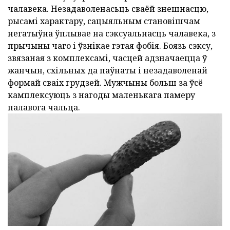
чалавека. Незадаволенасьць сваёй знешнасцю,
рысамі характару, сацыяльным становішчам
негатыўна ўплывае на сэксуальнасць чалавека, з
прычыны чаго і ўзнікае гэтая фобія. Боязь сэксу,
звязаная з комплексамі, часцей адзначаецца ў
жанчын, схільных да паўнаты і незадаволенай
формай сваіх грудзей. Мужчыны больш за ўсё
камплексуюць з нагоды маленькага памеру
палавога чальца.