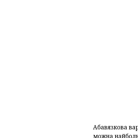
Абавязкова ва
можна найболь