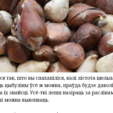
я так, што вы спахапіліся, калі лістота цюль
ць цыбуліны ўсё ж можна, праўда будзе давол
іх знайсці. Усё-ткі лепш назіраць за раслінам
лі можна выкопваць.