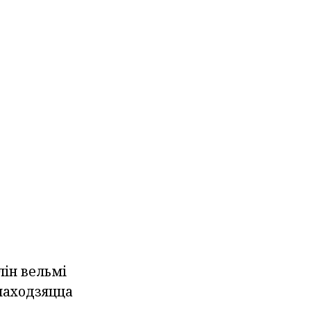
ін вельмі
находзяцца