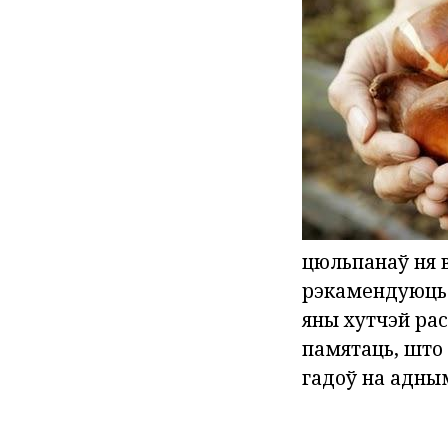
цюльпанаў ня в
рэкамендуюць 
яны хутчэй рас
памятаць, што
гадоў на адны