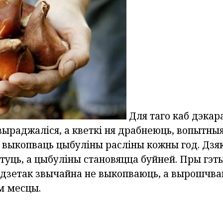
Для таго каб дэкар
ыраджаліся, а кветкі ня драбнеюць, вопытныя
выкопваць цыбуліны расліны кожны год. Дзя
туць, а цыбуліны становяцца буйней. Пры гэт
 дзетак звычайна не выкопваюць, а вырошчва
м месцы.