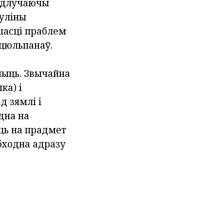
 адлучаючы
уліны
шасці праблем
 цюльпанаў.
шыць. Звычайна
ка) і
д зямлі і
дна на
ць на прадмет
абходна адразу