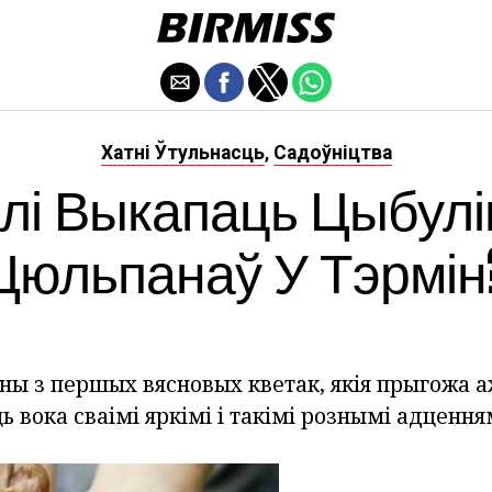
Хатні Ўтульнасць
Садоўніцтва
,
лі Выкапаць Цыбул
Цюльпанаў У Тэрмін
ны з першых вясновых кветак, якія прыгожа 
ь вока сваімі яркімі і такімі рознымі адцення