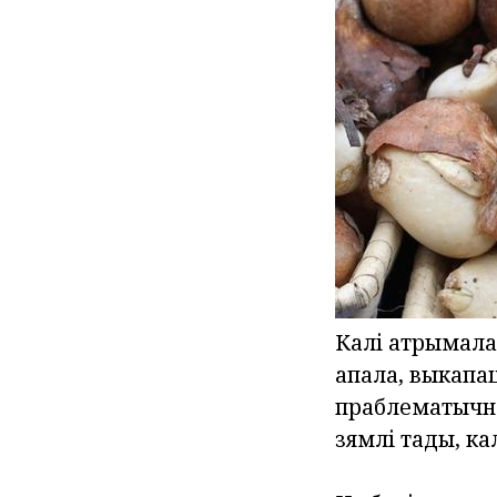
Калі атрымалас
апала, выкапа
праблематычна 
зямлі тады, ка