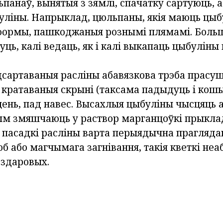
панаў, вынятыя з зямлі, спачатку сартуюць,
уліны. Напрыклад, цюльпаны, якія маюць цыб
формы, пашкоджаныя рознымі плямамі. Боль
ць, калі ведаць, як і калі выкапаць цыбуліны
дсартаваныя расліны абавязкова трэба прасу
 кратаваныя скрыні (таксама падыдуць і кошы
ень, пад навес. Высахлыя цыбуліны чысцяць а
тым змяшчаюць у раствор марганцоўкі прыкла
а пасадкі расліны варта перыядычна прагляда
об або магчымага загнівання, такія кветкі не
 здаровых.