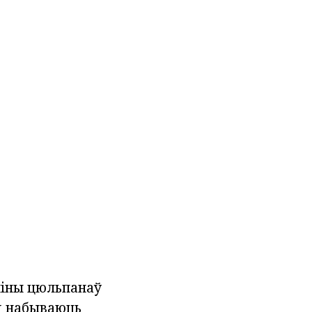
ліны цюльпанаў
д набываюць