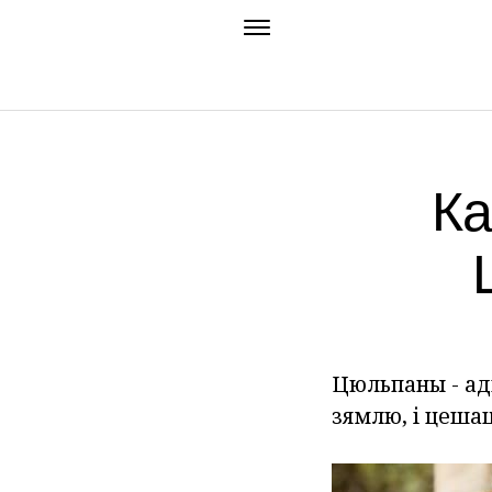
Ка
Цюльпаны - ад
зямлю, і цешац