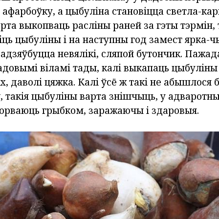
афарбоўку, а цыбуліна становіцца светла-кар
арта выкопваць расліны раней за гэты тэрмін,
ць цыбуліны і на наступны год замест ярка-
адзяўбуцца невялікі, сляпой бутончик. Пажад
адовымі віламі тады, калі выкапаць цыбуліны
, даволі цяжка. Калі ўсё ж такі не абышлося 
 такія цыбуліны варта знішчыць, у адваротн
ворваюць грыбком, заражаючы і здаровыя.