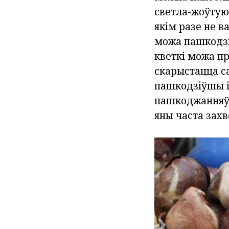
светла-жоўтую 
якім разе не в
можа пашкодзі
кветкі можа пр
скарыстацца с
пашкодзіўшы іх
пашкоджанняў,
яны часта зах