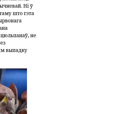
ычневай. Ні ў
 таму што гэта
чырвонага
ана
 цюльпанаў, не
без
ым выпадку