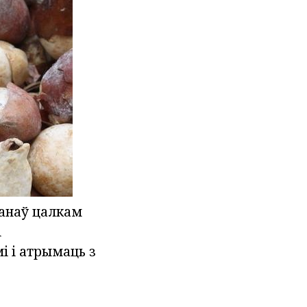
панаў цалкам
і
і і атрымаць з