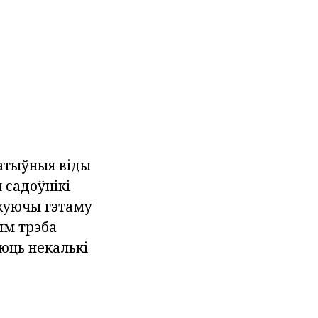
атыўныя віды
 садоўнікі
куючы гэтаму
ым трэба
юць некалькі