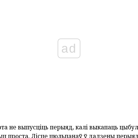
ad
рта не выпусціць перыяд, калі выкапаць цыбу
ш проста. Лісце цюльпанаў ў дадзены перыя