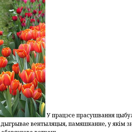
У працэсе прасушвання цыбул
дыгрывае вентыляцыя, памяшканне, у якім з