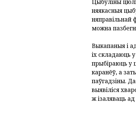
Цыбуліны цюль
няякасныя цыб
няправільнай 
можна пазбегну
Выкапаныя і а
іх складаюць у
прыбіраюць у ц
каранёў, а за
паўгадзіны. Д
выявіліся хвар
ж ізаляваць ад